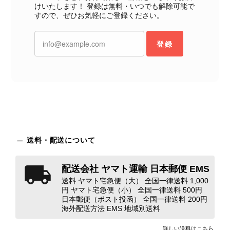
この度は、楽しみにお待ちいただいた
けいたします！ 登録は無料・いつでも解除可能で
すので、ぜひお気軽にご登録ください。
商品で、衛生面へのご不安を含め、残
念な思いをおかけしましたこと、心よ
りお詫び申し上げます。お受け取りに
登録
なった際のお気持ちを思うと、大変心
苦しく感じております。 今回の商品
につきましては、当店よりご連絡のう
え、返品・返金を含め、責任をもって
対応してまいります。 バッグは、外
装と内装をそれぞれ確認し、個別にラ
ンクを表示しております。これは、外
観の印象だけで商品の状態全体を判断
送料・配送について
しないためです。また、確認できた汚
れやダメージは、写真や商品説明に反
映しております。 ご不快な思いをさ
配送会社 ヤマト運輸 日本郵便 EMS
れた中で、率直なご意見をお寄せいた
送料 ヤマト宅急便（大） 全国一律送料 1,000
だきましたことに感謝申し上げます。
円 ヤマト宅急便（小） 全国一律送料 500円
今回のご指摘を重く受け止め、まずは
日本郵便（ポスト投函） 全国一律送料 200円
海外配送方法 EMS 地域別送料
商品の状態を丁寧に確認させていただ
きます。 掲載内容では分からない状
詳しい送料はこちら