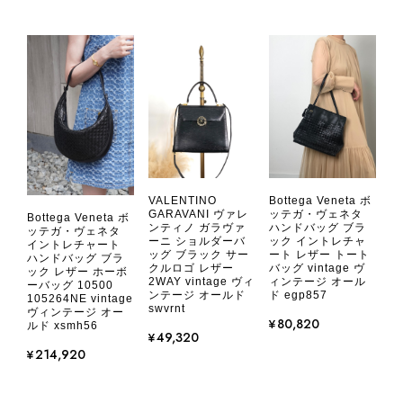
また気になる商品やご不明な点などご
ざいましたら、いつでもお気軽にご相
談ください。 またご縁がございまし
たら、ぜひよろしくお願いいたしま
す。 VintageShop solo
CHANEL シャネル 財布 ブラック ココマーク レザー キャビアスキン 長財布 vintage ヴィンテージ オールド cvjxwf
VALENTINO
Bottega Veneta ボ
2026/08/05
GARAVANI ヴァレ
ッテガ・ヴェネタ
Bottega Veneta ボ
ンティノ ガラヴァ
ハンドバッグ ブラ
ッテガ・ヴェネタ
ーニ ショルダーバ
ック イントレチャ
イントレチャート
ッグ ブラック サー
ート レザー トート
とても気に入りました、目立たないシャネルのロゴがとてもいい
ハンドバッグ ブラ
クルロゴ レザー
バッグ vintage ヴ
ック レザー ホーボ
です
2WAY vintage ヴィ
ィンテージ オール
ーバッグ 10500
ンテージ オールド
ド egp857
105264NE vintage
swvrnt
ヴィンテージ オー
¥80,820
ルド xsmh56
この度はご購入いただき、そして素敵
¥49,320
なレビューをありがとうございます。
¥214,920
商品を無事にお受け取りいただき、気
に入っていただけたとのこと、大変安