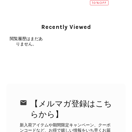
10%OFF
CELINE セリーヌ ショルダーバッグ ブラック ガンチーニ レザー 2way vintage ヴィンテージ オールド nifgs8
2026/08/01
Recently Viewed
外装内装ともにAランクの商品を購入しました。 しかし、実際に
届いた商品は、写真には写っていない内側の蛇腹部分と全面ポケ
閲覧履歴はまだあ
ットにカビがびっしりと生えていました。 とてもAランクとは思
りません。
えない状態で、見た瞬間に気持ち悪さを感じ、とても使用できる
状態ではありません。 ヴィンテージ品であることは理解してお
り、多少の経年劣化は承知のうえで購入しています。 しかし、こ
のような状態であれば、商品説明や掲載写真で事前に明記してい
ただくべきだと思います。 実は以前こちらで購入した際にも、写
真には写っていない内側部分に目立つ汚れがありました。 そのと
きはたまたまだと思っていましたが、今回も掲載内容だけでは判
断できない状態の商品が届きとても残念です。 決して安い買い物
ではなかったため、ショックも大きかったです。 私は今後こちら
【メルマガ登録はこち
で購入することはないですが、同じような思いをする購入者が出
ないよう、商品の状態をより正確に記載し、見えない部分も含め
らから】
て写真や説明で分かるよう改善していただきたいです。
新入荷アイテムや期間限定キャンペーン、クーポ
ンコードなど、お得で嬉しい情報をいち早くお届