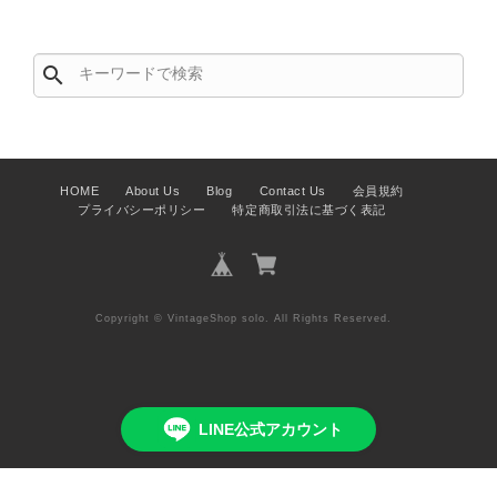
た迅速にお届けできたとのこと、大変
安心いたしました！ さらに、「思っ
た以上に素敵なお品でした」とのお言
search
葉をいただき、スタッフ一同とても嬉
しく、何よりの励みになります。 ぜ
ひこちらの商品を末永くご愛用いただ
けましたら幸いです。 また気になる
商品やご不明な点などございました
HOME
About Us
Blog
Contact Us
会員規約
プライバシーポリシー
特定商取引法に基づく表記
ら、いつでもお気軽にご相談くださ
い。 またご縁がございましたら、ぜ
ひよろしくお願いいたします。
VintageShop solo
Copyright © VintageShop solo. All Rights Reserved.
PRADA プラダ VITELLO PHENIX ショルダーバッグ ブラウン ロゴ レザー 2WAY BL0805 vintage ヴィンテージ オールド 2rpjby
LINE公式アカウント
2026/07/23