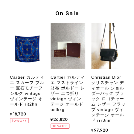
心いたしました。 また、商品からヴ
ィンテージならではの上品な魅力を感
On Sale
じていただけたようで、スタッフ一同
大変励みになります！ ぜひこれから
末永くご愛用いただけましたら幸いで
す。 また気になる商品やご不明な点
などございましたら、いつでもお気軽
にご相談ください。 またご縁がござ
いましたら、ぜひよろしくお願いいた
します。 VintageShop solo
Cartier カルティ
Cartier カルティ
Christian Dior
C
エ スカーフ ブル
エ マストライン
クリスチャン デ
シ
ー 宝石モチーフ
財布 ボルドー レ
ィオール ショル
シルク vintage
ザー 二つ折り
ダーバッグ ブラ
ー
CELINE セリーヌ ブレスレット シルバー トリオンフ ホースビット SILVER925 vintage ヴィンテージ オールド 7f8hjn
ヴィンテージ オ
vintage ヴィン
ック ロゴチャー
 ヴ
2026/08/05
ールド rit2hn
テージ オールド
ム レザー フラッ
ー
ト
ustkxg
プ vintage ヴィ
¥18,720
ンテージ オール
ド
¥26,820
ド rrr3nm
10%OFF
10%OFF
¥97,920