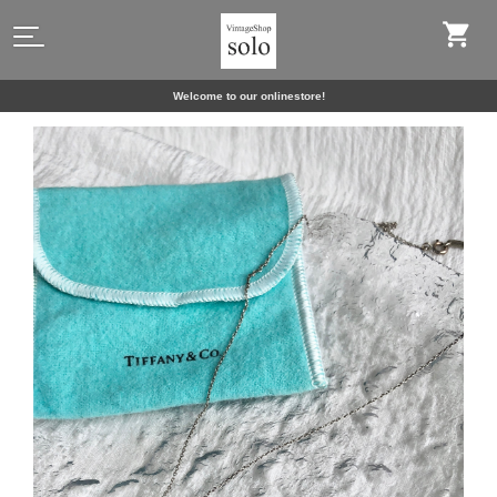
Welcome to our onlinestore!