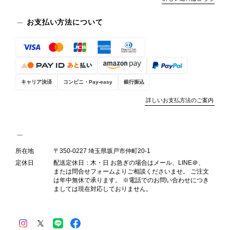
態が確認された場合には、当店の検品
時の見落としとして真摯に受け止め、
お支払い方法について
検品方法と状態の伝え方を改めて見直
し、全スタッフで共有してまいりま
す。 オンラインでも安心して商品を
お選びいただけるよう、より正確な状
態確認とご案内に努めてまいります。
キャリア決済
コンビニ・Pay-easy
銀行振込
詳しいお支払方法のご案内
Salvatore Ferragamo サルヴァトーレ フェラガモ ショルダーバッグ ブラウン ガンチーニ スエード ワンショルダーバッグ vintage ヴィンテージ オールド dgh7fy
2026/07/30
所在地
〒350-0227 埼玉県坂戸市仲町20-1
定休日
配送定休日：木・日 お急ぎの場合はメール、LINE＠、
商品が直ぐに届きました。思った以上に素敵なお品でした。また
または問合せフォームよりご相談くださいませ。 ご注文
ご縁が有りましたら宜しくお願い致します。
は年中無休で承ります。 ※電話でのお問い合わせにつき
ましては現在対応しておりません。
この度はご購入いただき、そして素敵
なレビューをありがとうございます。
商品を無事にお受け取りいただき、ま