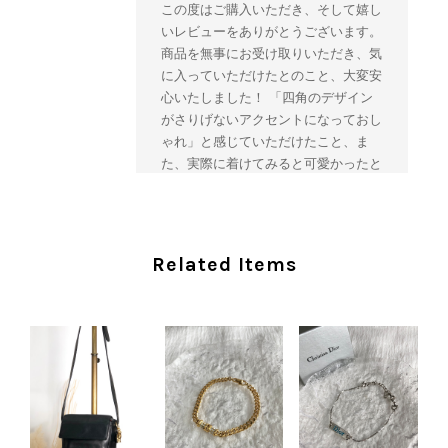
この度はご購入いただき、そして嬉し
いレビューをありがとうございます。
商品を無事にお受け取りいただき、気
に入っていただけたとのこと、大変安
心いたしました！ 「四角のデザイン
がさりげないアクセントになっておし
ゃれ」と感じていただけたこと、ま
た、実際に着けてみると可愛かったと
のおっしゃっていただけて、スタッフ
一同とても嬉しく拝見いたしました。
ヴィンテージならではの存在感と魅力
を楽しみながら、ぜひこれから末永く
Related Items
ご愛用いただけましたら幸いです。
また気になる商品やご不明な点などご
ざいましたら、いつでもお気軽にご相
談ください。 またご縁がございまし
たら、ぜひよろしくお願いいたしま
す。 VintageShop solo