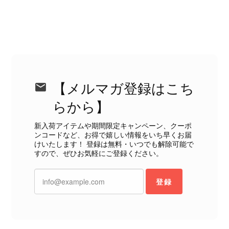
状態ではありません。 ヴィンテージ品であることは理解してお
り、多少の経年劣化は承知のうえで購入しています。 しかし、こ
のような状態であれば、商品説明や掲載写真で事前に明記してい
ただくべきだと思います。 実は以前こちらで購入した際にも、写
真には写っていない内側部分に目立つ汚れがありました。 そのと
きはたまたまだと思っていましたが、今回も掲載内容だけでは判
断できない状態の商品が届きとても残念です。 決して安い買い物
【メルマガ登録はこち
ではなかったため、ショックも大きかったです。 私は今後こちら
で購入することはないですが、同じような思いをする購入者が出
らから】
ないよう、商品の状態をより正確に記載し、見えない部分も含め
て写真や説明で分かるよう改善していただきたいです。
新入荷アイテムや期間限定キャンペーン、クーポ
ンコードなど、お得で嬉しい情報をいち早くお届
けいたします！ 登録は無料・いつでも解除可能で
この度は、楽しみにお待ちいただいた
すので、ぜひお気軽にご登録ください。
商品で、衛生面へのご不安を含め、残
念な思いをおかけしましたこと、心よ
登録
りお詫び申し上げます。お受け取りに
なった際のお気持ちを思うと、大変心
苦しく感じております。 今回の商品
につきましては、当店よりご連絡のう