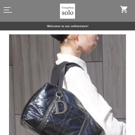
Welcome to our onlinestore!