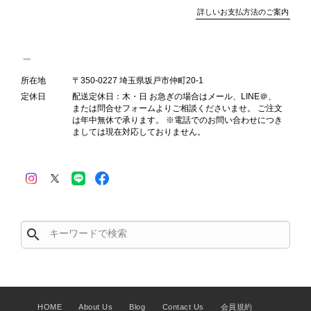
詳しいお支払方法のご案内
Salvatore Ferragamo サルヴァトーレ フェラガモ ショルダーバッグ ブラウン ガンチーニ スエード ワンショルダーバッグ vintage ヴィンテージ オールド dgh7fy
2026/07/30
所在地
〒350-0227 埼玉県坂戸市仲町20-1
定休日
配送定休日：木・日 お急ぎの場合はメール、LINE＠、
または問合せフォームよりご相談くださいませ。 ご注文
商品が直ぐに届きました。思った以上に素敵なお品でした。また
は年中無休で承ります。 ※電話でのお問い合わせにつき
ご縁が有りましたら宜しくお願い致します。
ましては現在対応しておりません。
この度はご購入いただき、そして素敵
なレビューをありがとうございます。
商品を無事にお受け取りいただき、ま
た迅速にお届けできたとのこと、大変
安心いたしました！ さらに、「思っ
search
た以上に素敵なお品でした」とのお言
葉をいただき、スタッフ一同とても嬉
しく、何よりの励みになります。 ぜ
ひこちらの商品を末永くご愛用いただ
けましたら幸いです。 また気になる
HOME
About Us
Blog
Contact Us
会員規約