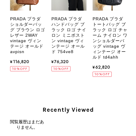
いましたら、ぜひよろしくお願いいた
します。 VintageShop solo
PRADA プラダ
PRADA プラダ
PRADA プラダ
デ
ショルダーバッ
ハンドバッグ ブ
トートバッグ ブ
カ
グ ブラウン ロゴ
ラック ロゴ ナイ
ラック ロゴ チャ
バ
レザー 2WAY
ロン ミニボスト
ーム ナイロン ワ
ロ
vintage ヴィン
ン vintage ヴィ
ンショルダーバ
テージ オールド
ンテージ オール
ッグ vintage ヴ
v
CELINE セリーヌ ブレスレット シルバー トリオンフ ホースビット SILVER925 vintage ヴィンテージ オールド 7f8hjn
avpisn
ド 754ve8
ィンテージ オー
2026/08/05
ルド td4ahh
r
¥116,820
¥76,320
ド
¥62,820
10%OFF
10%OFF
10%OFF
CELINE セリーヌ ショルダーバッグ ブラック ガンチーニ レザー 2way vintage ヴィンテージ オールド nifgs8
2026/08/01
Recently Viewed
外装内装ともにAランクの商品を購入しました。 しかし、実際に
閲覧履歴はまだあ
届いた商品は、写真には写っていない内側の蛇腹部分と全面ポケ
りません。
ットにカビがびっしりと生えていました。 とてもAランクとは思
えない状態で、見た瞬間に気持ち悪さを感じ、とても使用できる