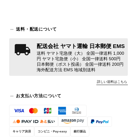
え、返品・返金を含め、責任をもって
対応してまいります。 バッグは、外
装と内装をそれぞれ確認し、個別にラ
ンクを表示しております。これは、外
観の印象だけで商品の状態全体を判断
送料・配送について
しないためです。また、確認できた汚
れやダメージは、写真や商品説明に反
配送会社 ヤマト運輸 日本郵便 EMS
映しております。 ご不快な思いをさ
送料 ヤマト宅急便（大） 全国一律送料 1,000
れた中で、率直なご意見をお寄せいた
円 ヤマト宅急便（小） 全国一律送料 500円
だきましたことに感謝申し上げます。
日本郵便（ポスト投函） 全国一律送料 200円
今回のご指摘を重く受け止め、まずは
海外配送方法 EMS 地域別送料
商品の状態を丁寧に確認させていただ
きます。 掲載内容では分からない状
詳しい送料はこちら
態が確認された場合には、当店の検品
時の見落としとして真摯に受け止め、
お支払い方法について
検品方法と状態の伝え方を改めて見直
し、全スタッフで共有してまいりま
す。 オンラインでも安心して商品を
お選びいただけるよう、より正確な状
態確認とご案内に努めてまいります。
キャリア決済
コンビニ・Pay-easy
銀行振込