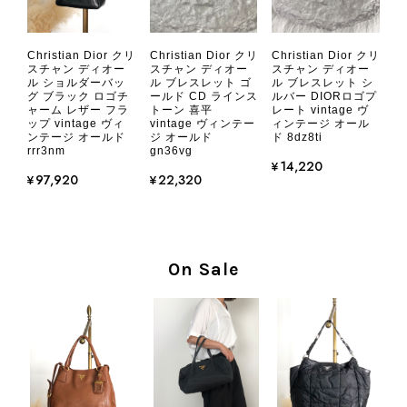
CHANEL シャネル 財布 ブラック ココマーク レザー キャビアスキン 長財布 vintage ヴィンテージ オールド cvjxwf
Christian Dior クリ
Christian Dior クリ
Christian Dior クリ
2026/08/05
スチャン ディオー
スチャン ディオー
スチャン ディオー
ル ショルダーバッ
ル ブレスレット ゴ
ル ブレスレット シ
グ ブラック ロゴチ
ールド CD ラインス
ルバー DIORロゴプ
ャーム レザー フラ
トーン 喜平
レート vintage ヴ
とても気に入りました、目立たないシャネルのロゴがとてもいい
ップ vintage ヴィ
vintage ヴィンテー
ィンテージ オール
です
ンテージ オールド
ジ オールド
ド 8dz8ti
rrr3nm
gn36vg
¥14,220
¥97,920
¥22,320
この度はご購入いただき、そして素敵
なレビューをありがとうございます。
商品を無事にお受け取りいただき、気
に入っていただけたとのこと、大変安
心いたしました。 また、商品からヴ
On Sale
ィンテージならではの上品な魅力を感
じていただけたようで、スタッフ一同
大変励みになります！ ぜひこれから
末永くご愛用いただけましたら幸いで
す。 また気になる商品やご不明な点
などございましたら、いつでもお気軽
にご相談ください。 またご縁がござ