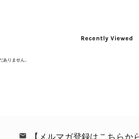
PRADA プラダ 財布 ブラック レザー サフィアーノ vintage ヴィンテージ オールド darw4w
/16
Recently Viewed
だありません。
CELINE セリーヌ 財布 ブラック ガンチーニ レザー 3つ折り vintage ヴィンテージ オールド 6xspmn
/16
本日無事に受け取りました。 今回も想像よりはるかに綺麗な
さり、ありがとうございました。初めて見つけたカラーとデザ
CELINE セリーヌ マカダム ショルダーバッグ ホワイト ホースビット PVC レザー ミニバッグ vintage ヴィンテージ オールド ctjind
/15
で、とても気に入りました！前回のバッグと同様、私の中の一
けたらと思います。また是非拝見させてください。ありがと
【メルマガ登録はこちらか
この度も当店をご利用いただき、そして心温ま