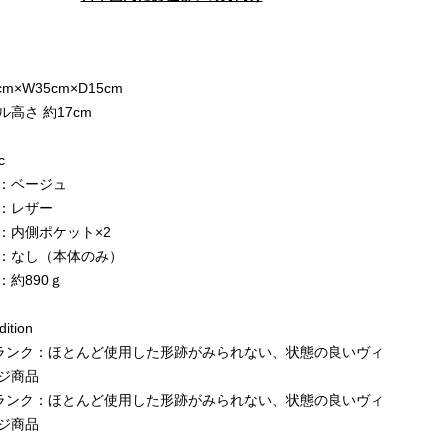
e
cm×W35cm×D15cm
ル高さ 約17cm
c
：ベージュ
：レザー
：内側ポケット×2
：なし（本体のみ）
：約890ｇ
ition
ランク：ほとんど使用した形跡がみられない、状態の良いヴィ
ジ商品
ランク：ほとんど使用した形跡がみられない、状態の良いヴィ
ジ商品