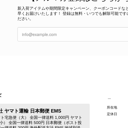
今回も商品を無事にお受け取りいただき、状態に
新入荷アイテムや期間限定キャンペーン、クーポンコードな
て見つけたカラーとデザイン」とのお言葉や、
早くお届けいたします！ 登録は無料・いつでも解除可能です
本当に嬉しく思っております。 さらに、前回ご
ださい。
グ」としてご愛用いただけるとのお言葉は、私た
き、素敵な時間をともに過ごしていただけました
ご紹介できるよう努めてまいりますので、また
す。 またご縁がございましたら、ぜひよろしくお願いいた
GUCCI グッチ 腕時計 シルバー ステンレススチール クウォーツ 7900P vintage ヴィンテージ オールド 4dstrr
/12
て
発送が早く、商品も画像と一致しており満足です。 素敵なバ
所在地
 ヤマト運輸 日本郵便 EMS
Christian Dior クリスチャン ディオール ショルダーバッグ ブラック ロゴ チャーム レザー ミニバッグ vintage ヴィンテージ オールド gpxtra
定休日
ト宅急便（大） 全国一律送料 1,000円 ヤマト
/07
小） 全国一律送料 500円 日本郵便（ポスト投
一律送料 200円 海外配送方法 EMS 地域別送