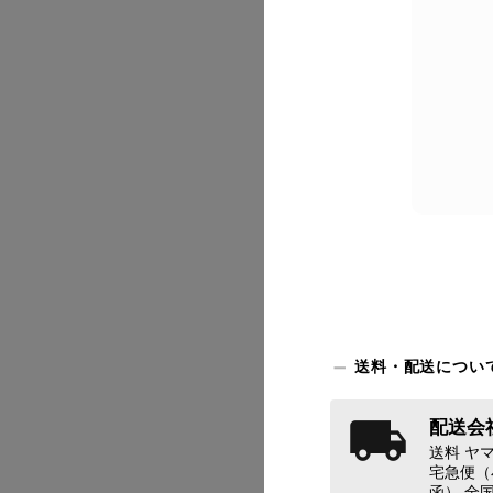
2026/07
送料・配送につい
配送会社
送料 ヤマ
2026/07
宅急便（
函） 全国