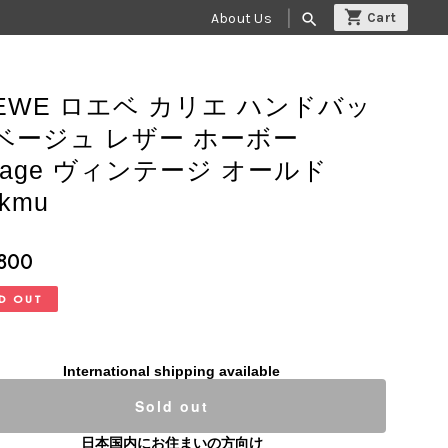
About Us
search
EWE ロエベ カリエ ハンドバッ
 ベージュ レザー ホーボー
ntage ヴィンテージ オールド
6kmu
,800
D OUT
International shipping available
Sold out
日本国内にお住まいの方向け