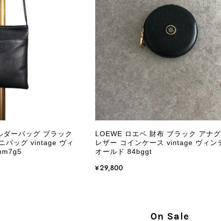
商品が直ぐに届きました。思った以上に素敵なお品でした。
Salvatore Ferragamo サルヴァトーレ フェラガモ ショルダーバッグ ブラウン ガンチーニ スエード ワンショルダーバッグ vintage ヴィンテージ オールド dgh7fy
/30
この度はご購入いただき、そして素敵なレビュー
き、また迅速にお届けできたとのこと、大変安心
た」とのお言葉をいただき、スタッフ一同とても
永くご愛用いただけましたら幸いです。 また気
ョルダーバッグ ブラック
LOEWE ロエベ 財布 ブラック アナ
軽にご相談ください。 またご縁がございましたら、ぜひ
バッグ vintage ヴィ
レザー コインケース vintage ヴィ
m7g5
オールド 84bggt
¥29,800
PRADA プラダ VITELLO PHENIX ショルダーバッグ ブラウン ロゴ レザー 2WAY BL0805 vintage ヴィンテージ オールド 2rpjby
/23
On Sale