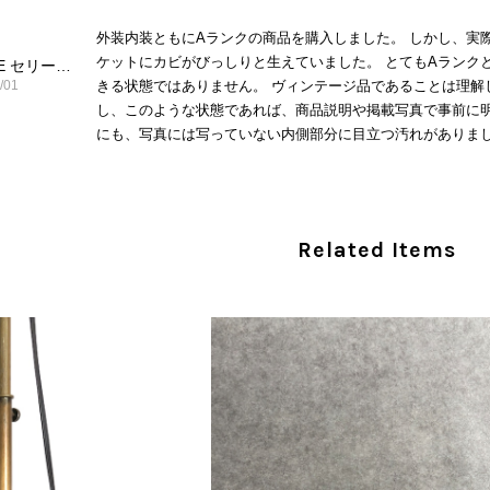
外装内装ともにAランクの商品を購入しました。 しかし、実
ケットにカビがびっしりと生えていました。 とてもAランク
CELINE セリーヌ ショルダーバッグ ブラック ガンチーニ レザー 2way vintage ヴィンテージ オールド nifgs8
/01
きる状態ではありません。 ヴィンテージ品であることは理解
し、このような状態であれば、商品説明や掲載写真で事前に明
にも、写真には写っていない内側部分に目立つ汚れがありまし
だけでは判断できない状態の商品が届きとても残念です。 決
私は今後こちらで購入することはないですが、同じような思
えない部分も含めて写真や説明で分かるよう改善していただ
Related Items
この度は、楽しみにお待ちいただいた商品で、
心よりお詫び申し上げます。お受け取りになった
回の商品につきましては、当店よりご連絡のう
バッグは、外装と内装をそれぞれ確認し、個別
の状態全体を判断しないためです。また、確認
す。 ご不快な思いをされた中で、率直なご意見
指摘を重く受け止め、まずは商品の状態を丁寧に
確認された場合には、当店の検品時の見落とし
し、全スタッフで共有してまいります。 オンラ
状態確認とご案内に努めてまいります。