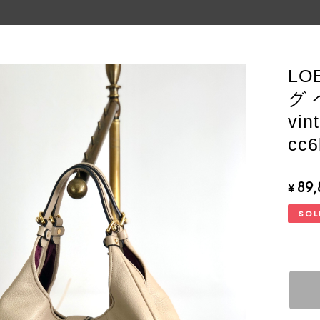
LO
グ
vi
cc
89
¥
SOL