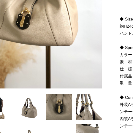
◆ Siz
約H24
ハンド
◆ Spe
カラー
素 材
仕 様
付属品
重 量
◆ Cond
外装A
ンテー
内装A
ンテー