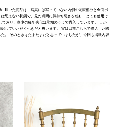
際に届いた商品は、写真には写っていない内側の蛇腹部分と全面ポ
とは思えない状態で、見た瞬間に気持ち悪さを感じ、とても使用で
しており、多少の経年劣化は承知のうえで購入しています。 しか
記していただくべきだと思います。 実は以前こちらで購入した際
た。 そのときはたまたまだと思っていましたが、今回も掲載内容
して安い買い物ではなかったため、ショックも大きかったです。
いをする購入者が出ないよう、商品の状態をより正確に記載し、見
きたいです。
衛生面へのご不安を含め、残念な思いをおかけしましたこと、
際のお気持ちを思うと、大変心苦しく感じております。 今
え、返品・返金を含め、責任をもって対応してまいります。
にランクを表示しております。これは、外観の印象だけで商品
できた汚れやダメージは、写真や商品説明に反映しておりま
をお寄せいただきましたことに感謝申し上げます。今回のご
確認させていただきます。 掲載内容では分からない状態が
として真摯に受け止め、検品方法と状態の伝え方を改めて見直
インでも安心して商品をお選びいただけるよう、より正確な