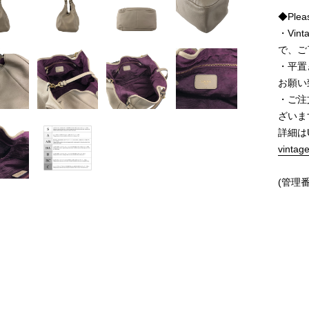
◆Pleas
・Vi
で、ご
・平置
お願い
・ご注
ざいま
詳細は
vintag
(管理番