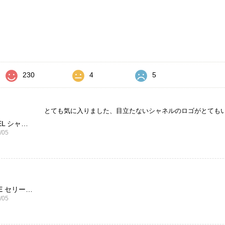
価
230
4
5
とても気に入りました、目立たないシャネルのロゴがとても
CHANEL シャネル 財布 ブラック ココマーク レザー キャビアスキン 長財布 vintage ヴィンテージ オールド cvjxwf
/05
CELINE セリーヌ ブレスレット シルバー トリオンフ ホースビット SILVER925 vintage ヴィンテージ オールド 7f8hjn
/05