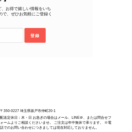
もご満足いただけたとのこと、安心いたしました。 「初め
ど、お得で嬉しい情報をいち
ヴィンテージならではの魅力をお気に召していただけたこと、
ので、ぜひお気軽にご登録く
購入いただいたバッグに続き、今回のバッグも「一軍バッ
ちにとって何よりの励みです。 ぜひ末永くご愛用いただ
ら幸いです。 これからも魅力的なヴィンテージアイテムを
登録
お気に入りの一点との出会いがございましたら嬉しく思いま
します。 VintageShop solo
ッグを購入させていただき、ありがとうございました。
〒350-0227 埼玉県坂戸市仲町20-1
配送定休日：木・日 お急ぎの場合はメール、LINE＠、または問合せフ
ォームよりご相談くださいませ。 ご注文は年中無休で承ります。 ※電
話でのお問い合わせにつきましては現在対応しておりません。