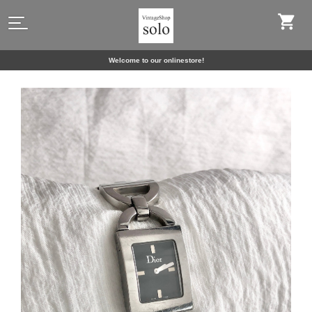
Welcome to our onlinestore!