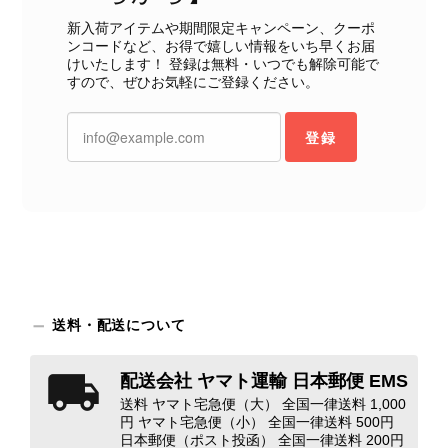
新入荷アイテムや期間限定キャンペーン、クーポ
ンコードなど、お得で嬉しい情報をいち早くお届
CELINE セリーヌ ショルダーバッグ ブラック ガンチーニ レザー 2way vintage ヴィンテージ オールド nifgs8
けいたします！ 登録は無料・いつでも解除可能で
2026/08/01
すので、ぜひお気軽にご登録ください。
外装内装ともにAランクの商品を購入しました。 しかし、実際に
登録
届いた商品は、写真には写っていない内側の蛇腹部分と全面ポケ
ットにカビがびっしりと生えていました。 とてもAランクとは思
えない状態で、見た瞬間に気持ち悪さを感じ、とても使用できる
状態ではありません。 ヴィンテージ品であることは理解してお
り、多少の経年劣化は承知のうえで購入しています。 しかし、こ
のような状態であれば、商品説明や掲載写真で事前に明記してい
ただくべきだと思います。 実は以前こちらで購入した際にも、写
真には写っていない内側部分に目立つ汚れがありました。 そのと
きはたまたまだと思っていましたが、今回も掲載内容だけでは判
送料・配送について
断できない状態の商品が届きとても残念です。 決して安い買い物
ではなかったため、ショックも大きかったです。 私は今後こちら
配送会社 ヤマト運輸 日本郵便 EMS
で購入することはないですが、同じような思いをする購入者が出
送料 ヤマト宅急便（大） 全国一律送料 1,000
ないよう、商品の状態をより正確に記載し、見えない部分も含め
円 ヤマト宅急便（小） 全国一律送料 500円
て写真や説明で分かるよう改善していただきたいです。
日本郵便（ポスト投函） 全国一律送料 200円