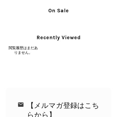
に入っていただけたとのこと、大変安
心いたしました。 また、商品からヴ
On Sale
ィンテージならではの上品な魅力を感
じていただけたようで、スタッフ一同
大変励みになります！ ぜひこれから
末永くご愛用いただけましたら幸いで
Recently Viewed
す。 また気になる商品やご不明な点
などございましたら、いつでもお気軽
閲覧履歴はまだあ
にご相談ください。 またご縁がござ
りません。
いましたら、ぜひよろしくお願いいた
します。 VintageShop solo
CELINE セリーヌ ブレスレット シルバー トリオンフ ホースビット SILVER925 vintage ヴィンテージ オールド 7f8hjn
2026/08/05
【メルマガ登録はこち
らから】