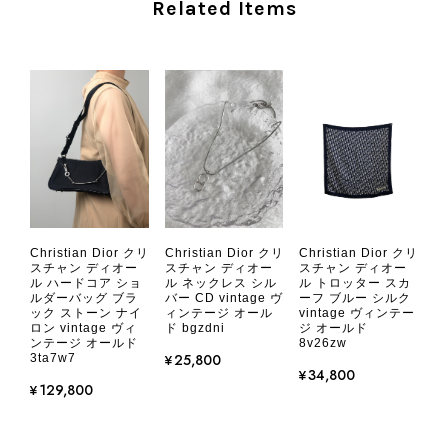
Related Items
ご愛用いただけましたら幸いです。
また気になる商品やご不明な点などご
ざいましたら、いつでもお気軽にご相
談ください。 またご縁がございまし
たら、ぜひよろしくお願いいたしま
す。 VintageShop solo
CHANEL シャネル 財布 ブラック ココマーク レザー キャビアスキン 長財布 vintage ヴィンテージ オールド cvjxwf
Christian Dior クリ
Christian Dior クリ
Christian Dior クリ
2026/08/05
スチャン ディオー
スチャン ディオー
スチャン ディオー
ル ハードコア ショ
ル ネックレス シル
ル トロッター スカ
ルダーバッグ ブラ
バー CD vintage ヴ
ーフ ブルー シルク
ック ストーン ナイ
ィンテージ オール
vintage ヴィンテー
とても気に入りました、目立たないシャネルのロゴがとてもいい
ロン vintage ヴィ
ド bgzdni
ジ オールド
です
ンテージ オールド
8v26zw
¥25,800
3ta7w7
¥34,800
¥129,800
この度はご購入いただき、そして素敵
なレビューをありがとうございます。
商品を無事にお受け取りいただき、気