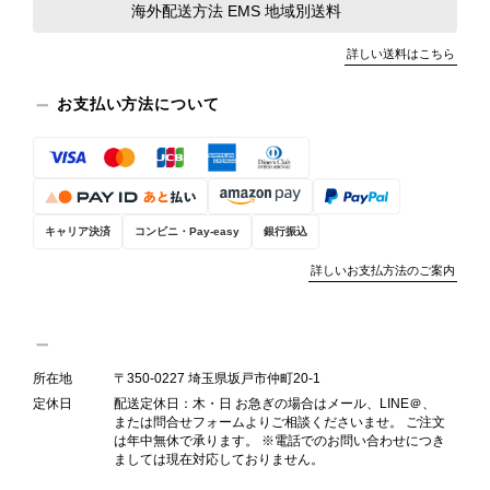
海外配送方法 EMS 地域別送料
この度は、楽しみにお待ちいただいた
詳しい送料はこちら
商品で、衛生面へのご不安を含め、残
念な思いをおかけしましたこと、心よ
お支払い方法について
りお詫び申し上げます。お受け取りに
なった際のお気持ちを思うと、大変心
苦しく感じております。 今回の商品
につきましては、当店よりご連絡のう
え、返品・返金を含め、責任をもって
キャリア決済
コンビニ・Pay-easy
銀行振込
対応してまいります。 バッグは、外
装と内装をそれぞれ確認し、個別にラ
詳しいお支払方法のご案内
ンクを表示しております。これは、外
観の印象だけで商品の状態全体を判断
しないためです。また、確認できた汚
れやダメージは、写真や商品説明に反
所在地
〒350-0227 埼玉県坂戸市仲町20-1
映しております。 ご不快な思いをさ
定休日
配送定休日：木・日 お急ぎの場合はメール、LINE＠、
れた中で、率直なご意見をお寄せいた
または問合せフォームよりご相談くださいませ。 ご注文
だきましたことに感謝申し上げます。
は年中無休で承ります。 ※電話でのお問い合わせにつき
今回のご指摘を重く受け止め、まずは
ましては現在対応しておりません。
商品の状態を丁寧に確認させていただ