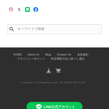
きます。 掲載内容では分からない状
態が確認された場合には、当店の検品
時の見落としとして真摯に受け止め、
検品方法と状態の伝え方を改めて見直
し、全スタッフで共有してまいりま
search
す。 オンラインでも安心して商品を
お選びいただけるよう、より正確な状
態確認とご案内に努めてまいります。
HOME
About Us
Blog
Contact Us
会員規約
プライバシーポリシー
特定商取引法に基づく表記
Salvatore Ferragamo サルヴァトーレ フェラガモ ショルダーバッグ ブラウン ガンチーニ スエード ワンショルダーバッグ vintage ヴィンテージ オールド dgh7fy
2026/07/30
Copyright © VintageShop solo. All Rights Reserved.
商品が直ぐに届きました。思った以上に素敵なお品でした。また
ご縁が有りましたら宜しくお願い致します。
この度はご購入いただき、そして素敵
LINE公式アカウント