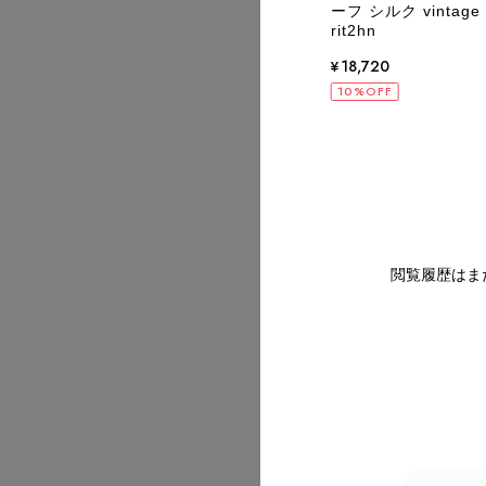
ザー 二つ折り vintage ヴィンテージ オ
ーフ シルク vinta
 ustkxg
rit2hn
,820
¥18,720
OFF
10%OFF
2026/07
2026/07
閲覧履歴はま
2026/07