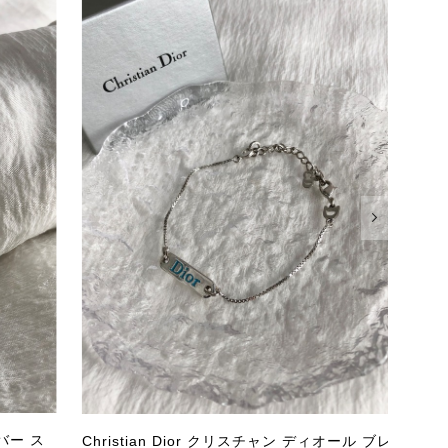
またご縁が有りましたら宜しくお願い致します。
をありがとうございます。 商品を無事にお受け取りいただ
いたしました！ さらに、「思った以上に素敵なお品でし
嬉しく、何よりの励みになります。 ぜひこちらの商品を末
になる商品やご不明な点などございましたら、いつでもお気
よろしくお願いいたします。 VintageShop solo
バー ス
Chr
Christian Dior クリスチャン ディオール ブレ