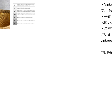
・Vi
で、予
・平置
お願い
・ご注
ざいま
vintag
(管理番