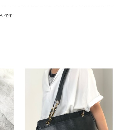
いいです
をありがとうございます。 商品を無事にお受け取りいただ
たしました。 また、商品からヴィンテージならではの上品
大変励みになります！ ぜひこれから末永くご愛用いただけ
な点などございましたら、いつでもお気軽にご相談くださ
します。 VintageShop solo