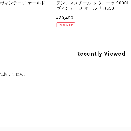
ge ヴィンテージ オールド
テンレススチール クウォーツ 9000L vi
ヴィンテージ オールド rttj33
¥30,420
PRADA プラダ 財布 ブラック レザー サフィアーノ vintage ヴィンテージ オールド darw4w
10%OFF
/16
Recently Viewed
CELINE セリーヌ 財布 ブラック ガンチーニ レザー 3つ折り vintage ヴィンテージ オールド 6xspmn
/16
だありません。
本日無事に受け取りました。 今回も想像よりはるかに綺麗な
さり、ありがとうございました。初めて見つけたカラーとデザ
CELINE セリーヌ マカダム ショルダーバッグ ホワイト ホースビット PVC レザー ミニバッグ vintage ヴィンテージ オールド ctjind
/15
で、とても気に入りました！前回のバッグと同様、私の中の一
けたらと思います。また是非拝見させてください。ありがと
この度も当店をご利用いただき、そして心温ま