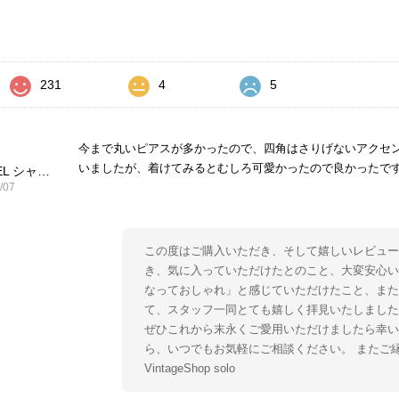
価
231
4
5
今まで丸いピアスが多かったので、四角はさりげないアクセ
いましたが、着けてみるとむしろ可愛かったので良かったで
CHANEL シャネル ピアス ブラック ココマーク ストーン vintage ヴィンテージ オールド yg33jb
/07
この度はご購入いただき、そして嬉しいレビュー
き、気に入っていただけたとのこと、大変安心い
なっておしゃれ」と感じていただけたこと、ま
て、スタッフ一同とても嬉しく拝見いたしました
ぜひこれから末永くご愛用いただけましたら幸い
ら、いつでもお気軽にご相談ください。 またご
VintageShop solo