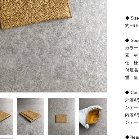
◆ Siz
約H6.5
◆ Spe
カラー
素 材
仕 様
付属品
重 量
◆ Cond
外装A
ンテー
内装A
ンテー
◆Pleas