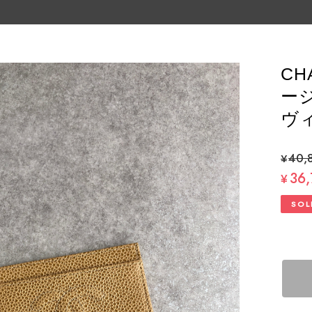
CH
ージ
ヴィ
¥40,
36
¥
SOL