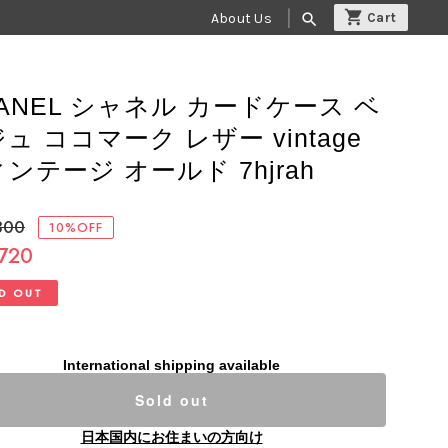
About Us
search
ANEL シャネル カードケース ベ
ュ ココマーク レザー vintage
ンテージ オールド 7hjrah
800
10%OFF
,720
D OUT
International shipping available
Sold out
日本国内にお住まいの方向け