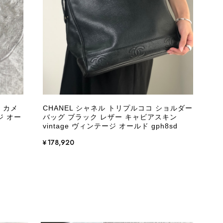
際に届いた商品は、写真には写っていない内側の蛇腹部分と全面ポ
とは思えない状態で、見た瞬間に気持ち悪さを感じ、とても使用で
しており、多少の経年劣化は承知のうえで購入しています。 しか
記していただくべきだと思います。 実は以前こちらで購入した際
た。 そのときはたまたまだと思っていましたが、今回も掲載内容
して安い買い物ではなかったため、ショックも大きかったです。
いをする購入者が出ないよう、商品の状態をより正確に記載し、見
きたいです。
 カメ
CHANEL シャネル トリプルココ ショルダー
ジ オー
バッグ ブラック レザー キャビアスキン
衛生面へのご不安を含め、残念な思いをおかけしましたこと、
vintage ヴィンテージ オールド gph8sd
際のお気持ちを思うと、大変心苦しく感じております。 今
え、返品・返金を含め、責任をもって対応してまいります。
¥178,920
にランクを表示しております。これは、外観の印象だけで商品
できた汚れやダメージは、写真や商品説明に反映しておりま
をお寄せいただきましたことに感謝申し上げます。今回のご
確認させていただきます。 掲載内容では分からない状態が
として真摯に受け止め、検品方法と状態の伝え方を改めて見直
インでも安心して商品をお選びいただけるよう、より正確な