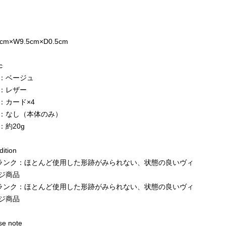
e
cm×W9.5cm×D0.5cm
c
：ベージュ
：レザー
：カード×4
：なし（本体のみ）
：約20g
ition
ランク：ほとんど使用した形跡がみられない、状態の良いヴィ
ジ商品
ランク：ほとんど使用した形跡がみられない、状態の良いヴィ
ジ商品
e note