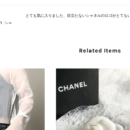
とても気に入りました、目立たないシャネルのロゴがとても
CHANEL シャネル 財布 ブラック ココマーク レザー キャビアスキン 長財布 vintage ヴィンテージ オールド cvjxwf
/05
この度はご購入いただき、そして素敵なレビュー
Related Items
き、気に入っていただけたとのこと、大変安心い
な魅力を感じていただけたようで、スタッフ一同
ましたら幸いです。 また気になる商品やご不明
い。 またご縁がございましたら、ぜひよろしくお願いいた
CELINE セリーヌ ブレスレット シルバー トリオンフ ホースビット SILVER925 vintage ヴィンテージ オールド 7f8hjn
/05