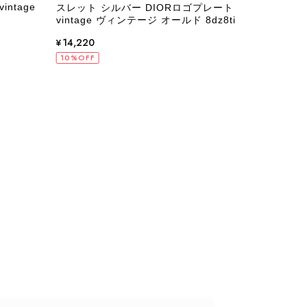
ntage
ルダ
スレット シルバー DIORロゴプレート
フラッ
vintage ヴィンテージ オールド 8dz8ti
rrr3
¥14,220
¥97
10%OFF
10%
状態でした。希少なカラーで可愛いデザインのバッグをお譲りくだ
インでした。 ちょうどいい具合にヴィンテージ感も溢れているの
軍バッグとして大活躍してくれそうです！ 大切に使わせていただ
うございました。
るレビューをお寄せいただき、誠にありがとうございます。