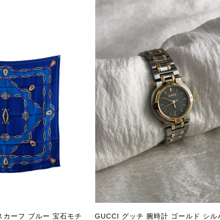
商品が直ぐに届きました。思った以上に素敵なお品でした。
Salvatore Ferragamo サルヴァトーレ フェラガモ ショルダーバッグ ブラウン ガンチーニ スエード ワンショルダーバッグ vintage ヴィンテージ オールド dgh7fy
/30
この度はご購入いただき、そして素敵なレビュー
き、また迅速にお届けできたとのこと、大変安心
た」とのお言葉をいただき、スタッフ一同とても
永くご愛用いただけましたら幸いです。 また気
軽にご相談ください。 またご縁がございましたら、ぜひ
PRADA プラダ VITELLO PHENIX ショルダーバッグ ブラウン ロゴ レザー 2WAY BL0805 vintage ヴィンテージ オールド 2rpjby
/23
エ スカーフ ブルー 宝石モチ
GUCCI グッチ 腕時計 ゴールド シル