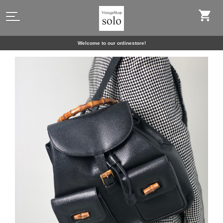
Welcome to our onlinestore!