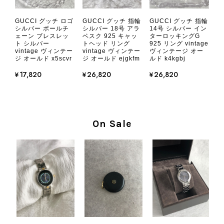
CHANEL シャネル 財布 ブラック ココマーク レザー キャビアスキン 長財布 vintage ヴィンテージ オールド cvjxwf
GUCCI グッチ ロゴ
GUCCI グッチ 指輪
GUCCI グッチ 指輪
2026/08/05
シルバー ボールチ
シルバー 18号 アラ
14号 シルバー イン
ェーン ブレスレッ
ベスク 925 キャッ
ターロッキングG
ト シルバー
トヘッド リング
925 リング vintage
vintage ヴィンテー
vintage ヴィンテー
ヴィンテージ オー
とても気に入りました、目立たないシャネルのロゴがとてもいい
ジ オールド x5scvr
ジ オールド ejgkfm
ルド k4kgbj
です
¥17,820
¥26,820
¥26,820
この度はご購入いただき、そして素敵
なレビューをありがとうございます。
商品を無事にお受け取りいただき、気
On Sale
に入っていただけたとのこと、大変安
心いたしました。 また、商品からヴ
ィンテージならではの上品な魅力を感
じていただけたようで、スタッフ一同
大変励みになります！ ぜひこれから
末永くご愛用いただけましたら幸いで
す。 また気になる商品やご不明な点
などございましたら、いつでもお気軽
にご相談ください。 またご縁がござ
いましたら、ぜひよろしくお願いいた