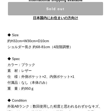
Sold out
日本国内にお住まいの方向け
◆ Size
約H32cm×W30cm×D10cm
ショルダー長さ 約68-81cm（4段階調整）
◆ Spec
カラー：ブラック
素 材：レザー
仕 様：外側ポケット×2、内側ポケット×1
付属品：なし（本体のみ）
重 量：約950ｇ
◆ Condition
外装ABランク：数回使用した程度と思われるわずかなキズ、