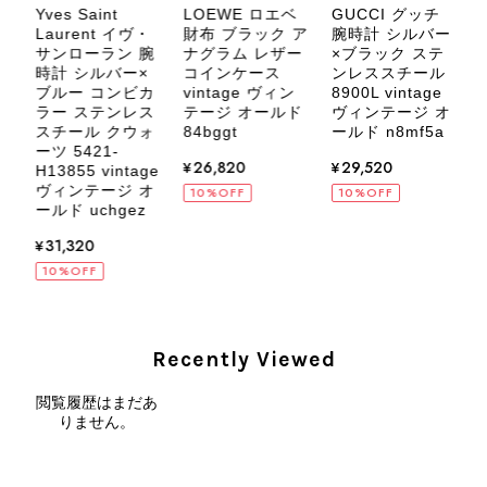
Yves Saint
LOEWE ロエベ
GUCCI グッチ
します。 VintageShop solo
ク
Laurent イヴ・
財布 ブラック ア
腕時計 シルバー
ザ
サンローラン 腕
ナグラム レザー
×ブラック ステ
ィ
時計 シルバー×
コインケース
ク
ンレススチール
ル
ブルー コンビカ
vintage ヴィン
8900L vintage
ラー ステンレス
テージ オールド
ド
ヴィンテージ オ
スチール クウォ
84bggt
ールド n8mf5a
CELINE セリーヌ ブレスレット シルバー トリオンフ ホースビット SILVER925 vintage ヴィンテージ オールド 7f8hjn
ーツ 5421-
¥26,820
¥29,520
2026/08/05
H13855 vintage
ヴィンテージ オ
10%OFF
10%OFF
ールド uchgez
¥31,320
10%OFF
CELINE セリーヌ ショルダーバッグ ブラック ガンチーニ レザー 2way vintage ヴィンテージ オールド nifgs8
2026/08/01
Recently Viewed
外装内装ともにAランクの商品を購入しました。 しかし、実際に
閲覧履歴はまだあ
届いた商品は、写真には写っていない内側の蛇腹部分と全面ポケ
りません。
ットにカビがびっしりと生えていました。 とてもAランクとは思
えない状態で、見た瞬間に気持ち悪さを感じ、とても使用できる