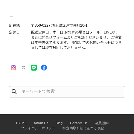
Salvatore Ferragamo サルヴァトーレ フェラガモ ショルダーバッグ ブラウン ガンチーニ スエード ワンショルダーバッグ vintage ヴィンテージ オールド dgh7fy
2026/07/30
所在地
〒350-0227 埼玉県坂戸市仲町20-1
定休日
配送定休日：木・日 お急ぎの場合はメール、LINE＠、
または問合せフォームよりご相談くださいませ。 ご注文
商品が直ぐに届きました。思った以上に素敵なお品でした。また
は年中無休で承ります。 ※電話でのお問い合わせにつき
ましては現在対応しておりません。
ご縁が有りましたら宜しくお願い致します。
この度はご購入いただき、そして素敵
なレビューをありがとうございます。
商品を無事にお受け取りいただき、ま
た迅速にお届けできたとのこと、大変
search
安心いたしました！ さらに、「思っ
た以上に素敵なお品でした」とのお言
葉をいただき、スタッフ一同とても嬉
しく、何よりの励みになります。 ぜ
ひこちらの商品を末永くご愛用いただ
HOME
About Us
Blog
Contact Us
会員規約
けましたら幸いです。 また気になる
プライバシーポリシー
特定商取引法に基づく表記
商品やご不明な点などございました