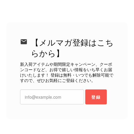
状態ではありません。 ヴィンテージ品であることは理解してお
り、多少の経年劣化は承知のうえで購入しています。 しかし、こ
のような状態であれば、商品説明や掲載写真で事前に明記してい
ただくべきだと思います。 実は以前こちらで購入した際にも、写
真には写っていない内側部分に目立つ汚れがありました。 そのと
きはたまたまだと思っていましたが、今回も掲載内容だけでは判
断できない状態の商品が届きとても残念です。 決して安い買い物
【メルマガ登録はこち
ではなかったため、ショックも大きかったです。 私は今後こちら
らから】
で購入することはないですが、同じような思いをする購入者が出
ないよう、商品の状態をより正確に記載し、見えない部分も含め
新入荷アイテムや期間限定キャンペーン、クーポ
て写真や説明で分かるよう改善していただきたいです。
ンコードなど、お得で嬉しい情報をいち早くお届
けいたします！ 登録は無料・いつでも解除可能で
すので、ぜひお気軽にご登録ください。
この度は、楽しみにお待ちいただいた
商品で、衛生面へのご不安を含め、残
念な思いをおかけしましたこと、心よ
登録
りお詫び申し上げます。お受け取りに
なった際のお気持ちを思うと、大変心
苦しく感じております。 今回の商品
につきましては、当店よりご連絡のう
え、返品・返金を含め、責任をもって