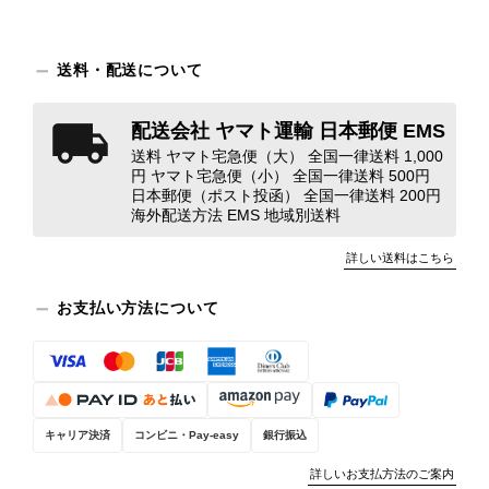
対応してまいります。 バッグは、外
装と内装をそれぞれ確認し、個別にラ
ンクを表示しております。これは、外
送料・配送について
観の印象だけで商品の状態全体を判断
しないためです。また、確認できた汚
れやダメージは、写真や商品説明に反
配送会社 ヤマト運輸 日本郵便 EMS
映しております。 ご不快な思いをさ
送料 ヤマト宅急便（大） 全国一律送料 1,000
れた中で、率直なご意見をお寄せいた
円 ヤマト宅急便（小） 全国一律送料 500円
日本郵便（ポスト投函） 全国一律送料 200円
だきましたことに感謝申し上げます。
海外配送方法 EMS 地域別送料
今回のご指摘を重く受け止め、まずは
商品の状態を丁寧に確認させていただ
詳しい送料はこちら
きます。 掲載内容では分からない状
態が確認された場合には、当店の検品
お支払い方法について
時の見落としとして真摯に受け止め、
検品方法と状態の伝え方を改めて見直
し、全スタッフで共有してまいりま
す。 オンラインでも安心して商品を
お選びいただけるよう、より正確な状
キャリア決済
コンビニ・Pay-easy
銀行振込
態確認とご案内に努めてまいります。
詳しいお支払方法のご案内