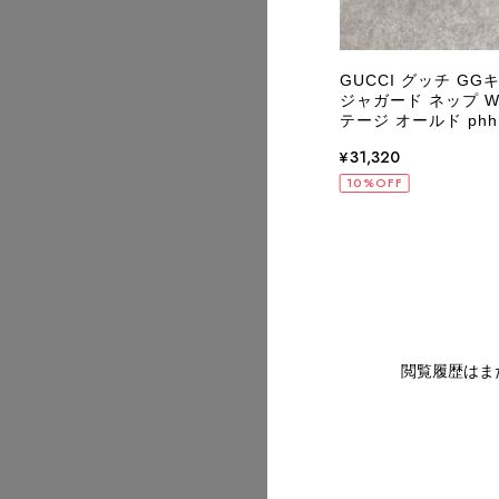
2026/07
CI グッチ 財布 ブラウン GG リザード型
GUCCI グッチ GG
コインケース vintage ヴィンテージ オ
ジャガード ネップ Wホ
 5vm57j
テージ オールド phhr
720
¥31,320
OFF
10%OFF
2026/07
2026/07
閲覧履歴はま
2026/07