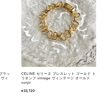
際に届いた商品は、写真には写っていない内側の蛇腹部分と全面ポ
とは思えない状態で、見た瞬間に気持ち悪さを感じ、とても使用で
しており、多少の経年劣化は承知のうえで購入しています。 しか
記していただくべきだと思います。 実は以前こちらで購入した際
た。 そのときはたまたまだと思っていましたが、今回も掲載内容
して安い買い物ではなかったため、ショックも大きかったです。
いをする購入者が出ないよう、商品の状態をより正確に記載し、見
きたいです。
 ブラッ
CELINE セリーヌ ブレスレット ゴールド ト
 ヴィ
リオンフ vintage ヴィンテージ オールド
衛生面へのご不安を含め、残念な思いをおかけしましたこと、
vxnjir
際のお気持ちを思うと、大変心苦しく感じております。 今
え、返品・返金を含め、責任をもって対応してまいります。
¥33,120
にランクを表示しております。これは、外観の印象だけで商品
できた汚れやダメージは、写真や商品説明に反映しておりま
をお寄せいただきましたことに感謝申し上げます。今回のご