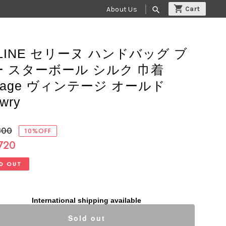
About Us
search
LINE セリーヌ ハンドバッグ ブ
ー スターボール シルク 巾着
ntage ヴィンテージ オールド
wry
800
10%OFF
720
D OUT
International shipping available
Sold out