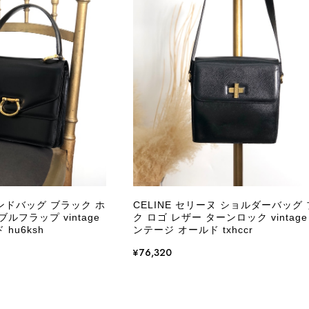
CELINE セリーヌ ブレスレット シルバー トリオンフ ホースビット SILVER925 vintage ヴィンテージ オールド 7f8hjn
/05
外装内装ともにAランクの商品を購入しました。 しかし、実
ケットにカビがびっしりと生えていました。 とてもAランク
CELINE セリーヌ ショルダーバッグ ブラック ガンチーニ レザー 2way vintage ヴィンテージ オールド nifgs8
/01
きる状態ではありません。 ヴィンテージ品であることは理解
し、このような状態であれば、商品説明や掲載写真で事前に明
にも、写真には写っていない内側部分に目立つ汚れがありまし
だけでは判断できない状態の商品が届きとても残念です。 決
私は今後こちらで購入することはないですが、同じような思
えない部分も含めて写真や説明で分かるよう改善していただ
ハンドバッグ ブラック ホ
CELINE セリーヌ ショルダーバッグ
ルフラップ vintage
ク ロゴ レザー ターンロック vintage
この度は、楽しみにお待ちいただいた商品で、
hu6ksh
ンテージ オールド txhccr
心よりお詫び申し上げます。お受け取りになった
回の商品につきましては、当店よりご連絡のう
¥76,320
バッグは、外装と内装をそれぞれ確認し、個別
の状態全体を判断しないためです。また、確認
す。 ご不快な思いをされた中で、率直なご意見