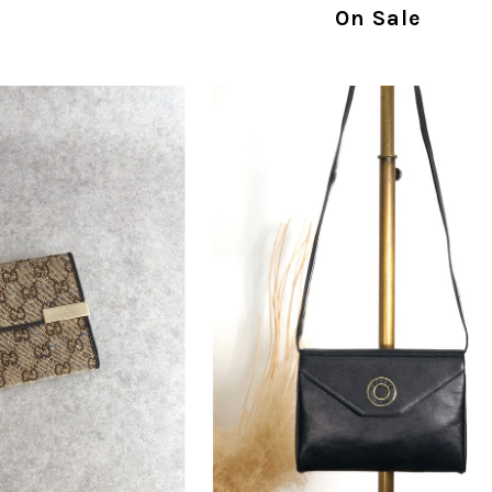
指摘を重く受け止め、まずは商品の状態を丁寧に
On Sale
確認された場合には、当店の検品時の見落とし
し、全スタッフで共有してまいります。 オンラ
状態確認とご案内に努めてまいります。
商品が直ぐに届きました。思った以上に素敵なお品でした。
Salvatore Ferragamo サルヴァトーレ フェラガモ ショルダーバッグ ブラウン ガンチーニ スエード ワンショルダーバッグ vintage ヴィンテージ オールド dgh7fy
/30
この度はご購入いただき、そして素敵なレビュー
き、また迅速にお届けできたとのこと、大変安心
た」とのお言葉をいただき、スタッフ一同とても
永くご愛用いただけましたら幸いです。 また気
軽にご相談ください。 またご縁がございましたら、ぜひ