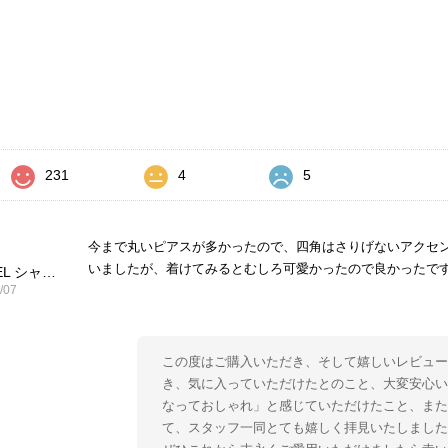
価
231
4
5
今まで丸いピアスが多かったので、四角はさりげないアクセ
いましたが、着けてみるとむしろ可愛かったので良かったで
CHANEL シャネル ピアス ブラック ココマーク ストーン vintage ヴィンテージ オールド yg33jb
/07
この度はご購入いただき、そして嬉しいレビュー
き、気に入っていただけたとのこと、大変安心い
なっておしゃれ」と感じていただけたこと、ま
て、スタッフ一同とても嬉しく拝見いたしました