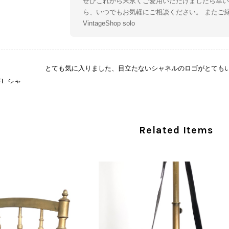
ぜひこれから末永くご愛用いただけましたら幸い
ら、いつでもお気軽にご相談ください。 またご
VintageShop solo
とても気に入りました、目立たないシャネルのロゴがとても
CHANEL シャネル 財布 ブラック ココマーク レザー キャビアスキン 長財布 vintage ヴィンテージ オールド cvjxwf
/05
この度はご購入いただき、そして素敵なレビュー
Related Items
き、気に入っていただけたとのこと、大変安心い
な魅力を感じていただけたようで、スタッフ一同
ましたら幸いです。 また気になる商品やご不明
い。 またご縁がございましたら、ぜひよろしくお願いいた