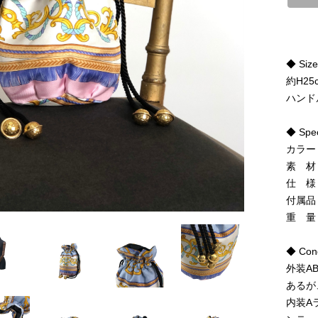
◆ Siz
約H25
ハンド
◆ Spe
カラー
素 材
仕 様
付属品
重 量
◆ Cond
外装A
あるが
内装A