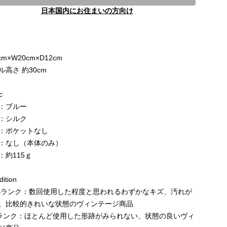
日本国内にお住まいの方向け
e
cm×W20cm×D12cm
ル高さ 約30cm
c
：ブルー
：シルク
：ポケットなし
：なし（本体のみ）
：約115ｇ
ition
Bランク：数回使用した程度と思われるわずかなキズ、汚れが
、比較的きれいな状態のヴィンテージ商品
ランク：ほとんど使用した形跡がみられない、状態の良いヴィ