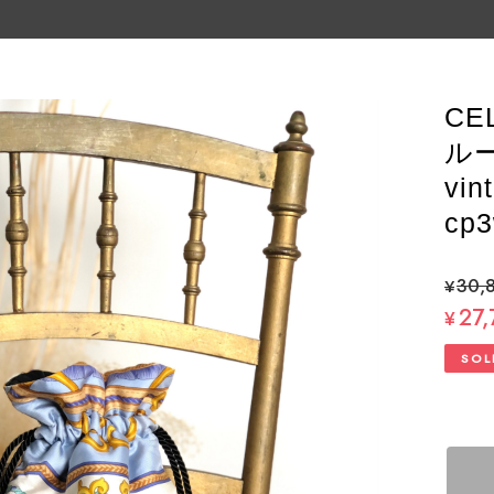
CE
ル
vi
cp3
¥30,
27,
¥
SOL