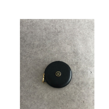
確認させていただきます。 掲載内容では分からない状態が
として真摯に受け止め、検品方法と状態の伝え方を改めて見直
インでも安心して商品をお選びいただけるよう、より正確な
またご縁が有りましたら宜しくお願い致します。
をありがとうございます。 商品を無事にお受け取りいただ
いたしました！ さらに、「思った以上に素敵なお品でし
嬉しく、何よりの励みになります。 ぜひこちらの商品を末
になる商品やご不明な点などございましたら、いつでもお気
よろしくお願いいたします。 VintageShop solo