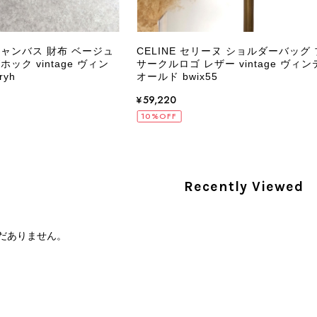
PRADA プラダ VITELLO PHENIX ショルダーバッグ ブラウン ロゴ レザー 2WAY BL0805 vintage ヴィンテージ オールド 2rpjby
/23
キャンバス 財布 ベージュ
CELINE セリーヌ ショルダーバッグ
ック vintage ヴィン
サークルロゴ レザー vintage ヴィン
yh
オールド bwix55
¥59,220
PRADA プラダ 財布 ブラック レザー サフィアーノ vintage ヴィンテージ オールド darw4w
10%OFF
/16
Recently Viewed
CELINE セリーヌ 財布 ブラック ガンチーニ レザー 3つ折り vintage ヴィンテージ オールド 6xspmn
/16
だありません。
本日無事に受け取りました。 今回も想像よりはるかに綺麗な
さり、ありがとうございました。初めて見つけたカラーとデザ
CELINE セリーヌ マカダム ショルダーバッグ ホワイト ホースビット PVC レザー ミニバッグ vintage ヴィンテージ オールド ctjind
/15
で、とても気に入りました！前回のバッグと同様、私の中の一