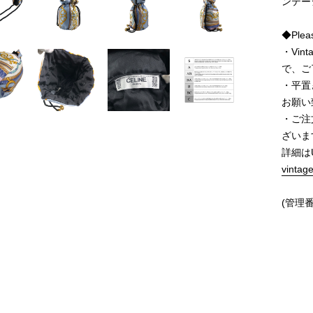
ンテー
◆Pleas
・Vi
で、ご
・平置
お願い
・ご注
ざいま
詳細は
vintag
(管理番