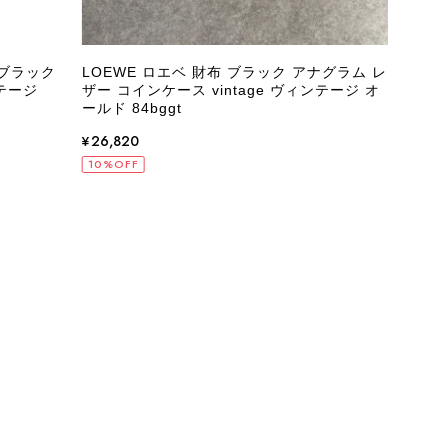
 ブラック
LOEWE ロエベ 財布 ブラック アナグラム レ
PR
テージ
ザー コインケース vintage ヴィンテージ オ
アン
ールド 84bggt
vin
¥26,820
¥65
10%OFF
10%
状態でした。希少なカラーで可愛いデザインのバッグをお譲りくだ
インでした。 ちょうどいい具合にヴィンテージ感も溢れているの
軍バッグとして大活躍してくれそうです！ 大切に使わせていただ