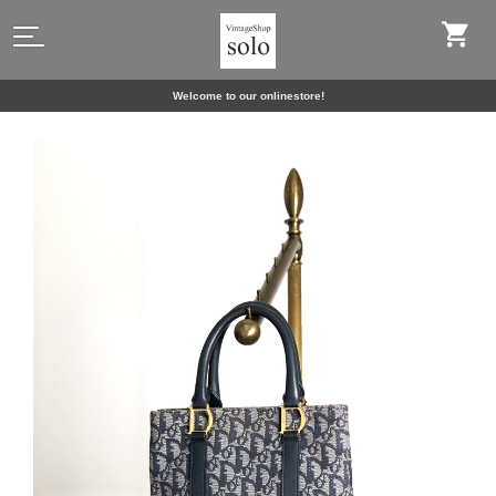
Welcome to our onlinestore!