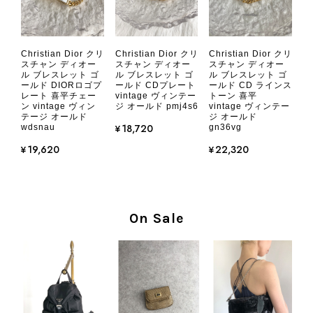
CHANEL シャネル 財布 ブラック ココマーク レザー キャビアスキン 長財布 vintage ヴィンテージ オールド cvjxwf
Christian Dior クリ
Christian Dior クリ
Christian Dior クリ
2026/08/05
スチャン ディオー
スチャン ディオー
スチャン ディオー
ル ブレスレット ゴ
ル ブレスレット ゴ
ル ブレスレット ゴ
ールド DIORロゴプ
ールド CDプレート
ールド CD ラインス
レート 喜平チェー
vintage ヴィンテー
トーン 喜平
とても気に入りました、目立たないシャネルのロゴがとてもいい
ン vintage ヴィン
ジ オールド pmj4s6
vintage ヴィンテー
です
テージ オールド
ジ オールド
¥18,720
wdsnau
gn36vg
¥19,620
¥22,320
この度はご購入いただき、そして素敵
なレビューをありがとうございます。
商品を無事にお受け取りいただき、気
に入っていただけたとのこと、大変安
心いたしました。 また、商品からヴ
On Sale
ィンテージならではの上品な魅力を感
じていただけたようで、スタッフ一同
大変励みになります！ ぜひこれから
末永くご愛用いただけましたら幸いで
す。 また気になる商品やご不明な点
などございましたら、いつでもお気軽