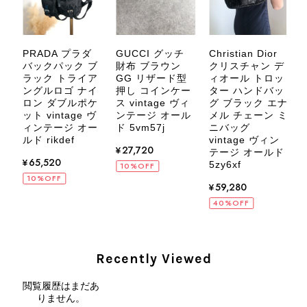
にご相談ください。 またご縁がござ
いましたら、ぜひよろしくお願いいた
します。 VintageShop solo
PRADA プラダ
GUCCI グッチ
Christian Dior
バ
バックパック ブ
財布 ブラウン
クリスチャン デ
サ
ラック トライア
GG リザード型
ィオール トロッ
ザ
ングルロゴ ナイ
押し コインケー
ター ハンドバッ
ィ
ロン ダブルポケ
ス vintage ヴィ
グ ブラック エナ
v
ル
ット vintage ヴ
ンテージ オール
メル チェーン ミ
CELINE セリーヌ ブレスレット シルバー トリオンフ ホースビット SILVER925 vintage ヴィンテージ オールド 7f8hjn
ィンテージ オー
ド 5vm57j
ニバッグ
8
2026/08/05
ルド rikdef
vintage ヴィン
¥27,720
テージ オールド
¥65,520
5zy6xf
10%OFF
10%OFF
¥59,280
40%OFF
CELINE セリーヌ ショルダーバッグ ブラック ガンチーニ レザー 2way vintage ヴィンテージ オールド nifgs8
2026/08/01
Recently Viewed
外装内装ともにAランクの商品を購入しました。 しかし、実際に
閲覧履歴はまだあ
届いた商品は、写真には写っていない内側の蛇腹部分と全面ポケ
りません。
ットにカビがびっしりと生えていました。 とてもAランクとは思