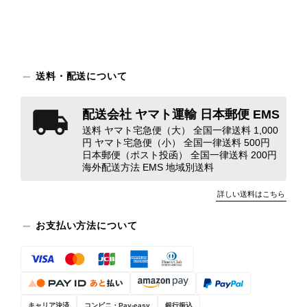
え、返品・返金を含め、責任をもって
対応してまいります。 バッグは、外
装と内装をそれぞれ確認し、個別にラ
ンクを表示しております。これは、外
観の印象だけで商品の状態全体を判断
送料・配送について
しないためです。また、確認できた汚
れやダメージは、写真や商品説明に反
配送会社 ヤマト運輸 日本郵便 EMS
映しております。 ご不快な思いをさ
送料 ヤマト宅急便（大） 全国一律送料 1,000
れた中で、率直なご意見をお寄せいた
円 ヤマト宅急便（小） 全国一律送料 500円
だきましたことに感謝申し上げます。
日本郵便（ポスト投函） 全国一律送料 200円
今回のご指摘を重く受け止め、まずは
海外配送方法 EMS 地域別送料
商品の状態を丁寧に確認させていただ
きます。 掲載内容では分からない状
詳しい送料はこちら
態が確認された場合には、当店の検品
時の見落としとして真摯に受け止め、
お支払い方法について
検品方法と状態の伝え方を改めて見直
し、全スタッフで共有してまいりま
す。 オンラインでも安心して商品を
お選びいただけるよう、より正確な状
態確認とご案内に努めてまいります。
キャリア決済
コンビニ・Pay-easy
銀行振込