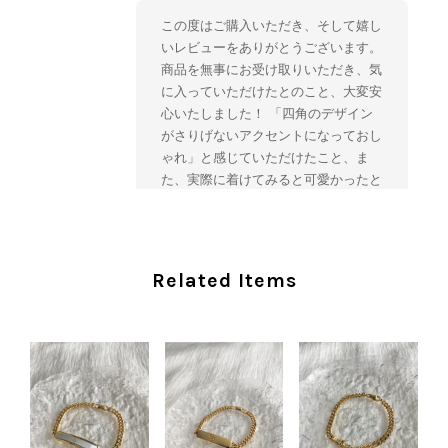
この度はご購入いただき、そして嬉し
いレビューをありがとうございます。
商品を無事にお受け取りいただき、気
に入っていただけたとのこと、大変安
心いたしました！ 「四角のデザイン
がさりげないアクセントになっておし
ゃれ」と感じていただけたこと、ま
た、実際に着けてみると可愛かったと
のおっしゃっていただけて、スタッフ
一同とても嬉しく拝見いたしました。
ヴィンテージならではの存在感と魅力
を楽しみながら、ぜひこれから末永く
Related Items
ご愛用いただけましたら幸いです。
また気になる商品やご不明な点などご
ざいましたら、いつでもお気軽にご相
談ください。 またご縁がございまし
たら、ぜひよろしくお願いいたしま
す。 VintageShop solo