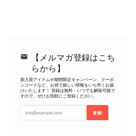
えない状態で、見た瞬間に気持ち悪さを感じ、とても使用できる
状態ではありません。 ヴィンテージ品であることは理解してお
り、多少の経年劣化は承知のうえで購入しています。 しかし、こ
のような状態であれば、商品説明や掲載写真で事前に明記してい
ただくべきだと思います。 実は以前こちらで購入した際にも、写
真には写っていない内側部分に目立つ汚れがありました。 そのと
きはたまたまだと思っていましたが、今回も掲載内容だけでは判
断できない状態の商品が届きとても残念です。 決して安い買い物
【メルマガ登録はこち
ではなかったため、ショックも大きかったです。 私は今後こちら
で購入することはないですが、同じような思いをする購入者が出
らから】
ないよう、商品の状態をより正確に記載し、見えない部分も含め
て写真や説明で分かるよう改善していただきたいです。
新入荷アイテムや期間限定キャンペーン、クーポ
ンコードなど、お得で嬉しい情報をいち早くお届
けいたします！ 登録は無料・いつでも解除可能で
この度は、楽しみにお待ちいただいた
すので、ぜひお気軽にご登録ください。
商品で、衛生面へのご不安を含め、残
念な思いをおかけしましたこと、心よ
登録
りお詫び申し上げます。お受け取りに
なった際のお気持ちを思うと、大変心
苦しく感じております。 今回の商品
につきましては、当店よりご連絡のう