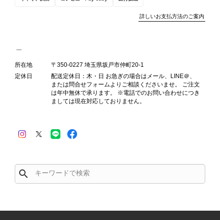
詳しいお支払方法のご案内
Salvatore Ferragamo サルヴァトーレ フェラガモ ショルダーバッグ ブラウン ガンチーニ スエード ワンショルダーバッグ vintage ヴィンテージ オールド dgh7fy
2026/07/30
所在地
〒350-0227 埼玉県坂戸市仲町20-1
定休日
配送定休日：木・日 お急ぎの場合はメール、LINE＠、
または問合せフォームよりご相談くださいませ。 ご注文
商品が直ぐに届きました。思った以上に素敵なお品でした。また
は年中無休で承ります。 ※電話でのお問い合わせにつき
ご縁が有りましたら宜しくお願い致します。
ましては現在対応しておりません。
この度はご購入いただき、そして素敵
なレビューをありがとうございます。
商品を無事にお受け取りいただき、ま
た迅速にお届けできたとのこと、大変
安心いたしました！ さらに、「思っ
search
た以上に素敵なお品でした」とのお言
葉をいただき、スタッフ一同とても嬉
しく、何よりの励みになります。 ぜ
ひこちらの商品を末永くご愛用いただ