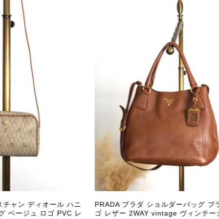
商品が直ぐに届きました。思った以上に素敵なお品でした。
Salvatore Ferragamo サルヴァトーレ フェラガモ ショルダーバッグ ブラウン ガンチーニ スエード ワンショルダーバッグ vintage ヴィンテージ オールド dgh7fy
/30
この度はご購入いただき、そして素敵なレビュー
き、また迅速にお届けできたとのこと、大変安心
た」とのお言葉をいただき、スタッフ一同とても
永くご愛用いただけましたら幸いです。 また気
軽にご相談ください。 またご縁がございましたら、ぜひ
PRADA プラダ VITELLO PHENIX ショルダーバッグ ブラウン ロゴ レザー 2WAY BL0805 vintage ヴィンテージ オールド 2rpjby
/23
 クリスチャン ディオール ハニ
PRADA プラダ ショルダーバッグ ブ
 ベージュ ロゴ PVC レ
ゴ レザー 2WAY vintage ヴィンテー