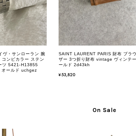
ケットにカビがびっしりと生えていました。 とてもAランク
CELINE セリーヌ ショルダーバッグ ブラック ガンチーニ レザー 2way vintage ヴィンテージ オールド nifgs8
/01
きる状態ではありません。 ヴィンテージ品であることは理解
し、このような状態であれば、商品説明や掲載写真で事前に明
にも、写真には写っていない内側部分に目立つ汚れがありまし
だけでは判断できない状態の商品が届きとても残念です。 決
私は今後こちらで購入することはないですが、同じような思
えない部分も含めて写真や説明で分かるよう改善していただ
rent イヴ・サンローラン 腕
SAINT LAURENT PARIS 財布 ブラ
 コンビカラー ステン
ザー 3つ折り財布 vintage ヴィンテ
この度は、楽しみにお待ちいただいた商品で、
5421-H13855
ールド 2d43kh
心よりお詫び申し上げます。お受け取りになった
 オールド uchgez
回の商品につきましては、当店よりご連絡のう
¥53,820
バッグは、外装と内装をそれぞれ確認し、個別
の状態全体を判断しないためです。また、確認
す。 ご不快な思いをされた中で、率直なご意見
指摘を重く受け止め、まずは商品の状態を丁寧に
確認された場合には、当店の検品時の見落とし
On Sale
し、全スタッフで共有してまいります。 オンラ
状態確認とご案内に努めてまいります。