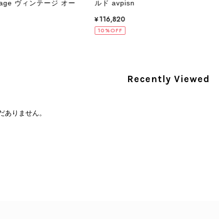
tage ヴィンテージ オー
ルド avpisn
PRADA プラダ 財布 ブラック レザー サフィアーノ vintage ヴィンテージ オールド darw4w
¥116,820
/16
10%OFF
Recently Viewed
CELINE セリーヌ 財布 ブラック ガンチーニ レザー 3つ折り vintage ヴィンテージ オールド 6xspmn
/16
だありません。
本日無事に受け取りました。 今回も想像よりはるかに綺麗な
さり、ありがとうございました。初めて見つけたカラーとデザ
CELINE セリーヌ マカダム ショルダーバッグ ホワイト ホースビット PVC レザー ミニバッグ vintage ヴィンテージ オールド ctjind
/15
で、とても気に入りました！前回のバッグと同様、私の中の一
けたらと思います。また是非拝見させてください。ありがと
この度も当店をご利用いただき、そして心温ま
今回も商品を無事にお受け取りいただき、状態に
て見つけたカラーとデザイン」とのお言葉や、