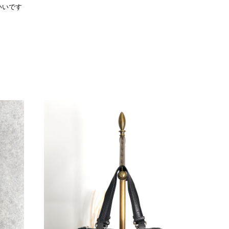
いいです
をありがとうございます。 商品を無事にお受け取りいただ
たしました。 また、商品からヴィンテージならではの上品
大変励みになります！ ぜひこれから末永くご愛用いただけ
な点などございましたら、いつでもお気軽にご相談くださ
します。 VintageShop solo
際に届いた商品は、写真には写っていない内側の蛇腹部分と全面ポ