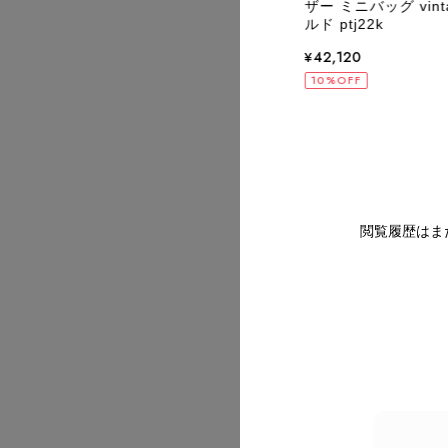
テージ オールド rttj33
ザー ミニバッグ vin
ルド ptj22k
,420
2026/07
¥42,120
OFF
10%OFF
2026/07
閲覧履歴はま
2026/07