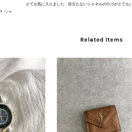
とても気に入りました、目立たないシャネルのロゴがとても
CHANEL シャネル 財布 ブラック ココマーク レザー キャビアスキン 長財布 vintage ヴィンテージ オールド cvjxwf
/05
この度はご購入いただき、そして素敵なレビュー
Related Items
き、気に入っていただけたとのこと、大変安心い
な魅力を感じていただけたようで、スタッフ一同
ましたら幸いです。 また気になる商品やご不明
い。 またご縁がございましたら、ぜひよろしくお願いいた
CELINE セリーヌ ブレスレット シルバー トリオンフ ホースビット SILVER925 vintage ヴィンテージ オールド 7f8hjn
/05
外装内装ともにAランクの商品を購入しました。 しかし、実