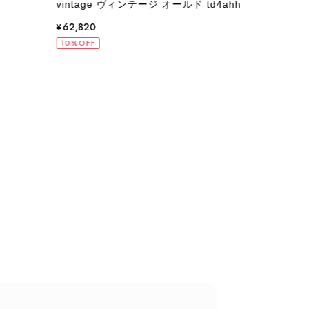
vintage ヴィンテージ オールド td4ahh
オール
¥62,820
¥76
10%OFF
10%
状態でした。希少なカラーで可愛いデザインのバッグをお譲りくだ
インでした。 ちょうどいい具合にヴィンテージ感も溢れているの
軍バッグとして大活躍してくれそうです！ 大切に使わせていただ
うございました。
るレビューをお寄せいただき、誠にありがとうございます。
もご満足いただけたとのこと、安心いたしました。 「初め
ヴィンテージならではの魅力をお気に召していただけたこと、