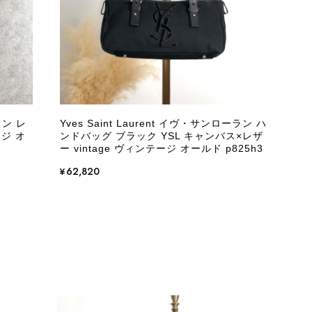
とは思えない状態で、見た瞬間に気持ち悪さを感じ、とても使用で
しており、多少の経年劣化は承知のうえで購入しています。 しか
記していただくべきだと思います。 実は以前こちらで購入した際
た。 そのときはたまたまだと思っていましたが、今回も掲載内容
して安い買い物ではなかったため、ショックも大きかったです。
いをする購入者が出ないよう、商品の状態をより正確に記載し、見
きたいです。
ウン レ
Yves Saint Laurent イヴ・サンローラン ハ
ージ オ
ンドバッグ ブラック YSL キャンバス×レザ
衛生面へのご不安を含め、残念な思いをおかけしましたこと、
ー vintage ヴィンテージ オールド p825h3
際のお気持ちを思うと、大変心苦しく感じております。 今
え、返品・返金を含め、責任をもって対応してまいります。
¥62,820
にランクを表示しております。これは、外観の印象だけで商品
できた汚れやダメージは、写真や商品説明に反映しておりま
をお寄せいただきましたことに感謝申し上げます。今回のご
確認させていただきます。 掲載内容では分からない状態が
として真摯に受け止め、検品方法と状態の伝え方を改めて見直
インでも安心して商品をお選びいただけるよう、より正確な