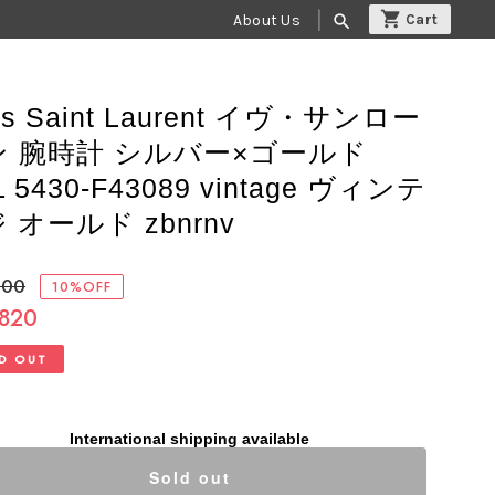
About Us
search
es Saint Laurent イヴ・サンロー
ン 腕時計 シルバー×ゴールド
L 5430-F43089 vintage ヴィンテ
 オールド zbnrnv
800
10%OFF
,820
D OUT
International shipping available
Sold out