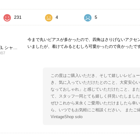
231
4
5
今まで丸いピアスが多かったので、四角はさりげないアクセ
いましたが、着けてみるとむしろ可愛かったので良かったで
CHANEL シャネル ピアス ブラック ココマーク ストーン vintage ヴィンテージ オールド yg33jb
/07
この度はご購入いただき、そして嬉しいレビュー
き、気に入っていただけたとのこと、大変安心い
なっておしゃれ」と感じていただけたこと、ま
て、スタッフ一同とても嬉しく拝見いたしました
ぜひこれから末永くご愛用いただけましたら幸い
ら、いつでもお気軽にご相談ください。 またご
VintageShop solo