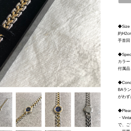
◆Size
約H2c
手首回り
◆Spe
カラー
付属品
◆Condi
BAラ
がわず
◆Pleas
・Vi
で、ご