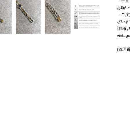
・平置
お願い
・ご注
ざいま
詳細は
vintag
(管理番
価