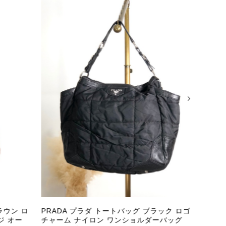
またご縁が有りましたら宜しくお願い致します。
をありがとうございます。 商品を無事にお受け取りいただ
いたしました！ さらに、「思った以上に素敵なお品でし
嬉しく、何よりの励みになります。 ぜひこちらの商品を末
になる商品やご不明な点などございましたら、いつでもお気
よろしくお願いいたします。 VintageShop solo
ラウン ロ
PRADA プラダ トートバッグ ブラック ロゴ
PR
ジ オー
チャーム ナイロン ワンショルダーバッグ
ナイ