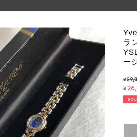
Yv
ラ
YS
ージ
¥29,
26
¥
SOL