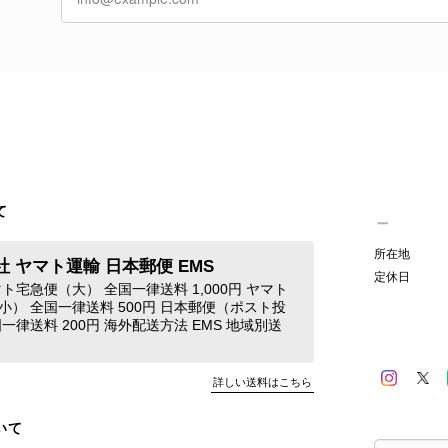
す。 またご縁がございましたら、ぜひよろしくお願いいた
GUCCI グッチ 腕時計 シルバー ステンレススチール クウォーツ 7900P vintage ヴィンテージ オールド 4dstrr
/12
て
発送が早く、商品も画像と一致しており満足です。 素敵なバ
Christian Dior クリスチャン ディオール ショルダーバッグ ブラック ロゴ チャーム レザー ミニバッグ vintage ヴィンテージ オールド gpxtra
所在地
 ヤマト運輸 日本郵便 EMS
/07
定休日
ト宅急便（大） 全国一律送料 1,000円 ヤマト
小） 全国一律送料 500円 日本郵便（ポスト投
一律送料 200円 海外配送方法 EMS 地域別送
この度はご購入いただき、そして素敵なレビュー
き、発送や商品の状態にもご満足いただけたとの
詳しい送料はこちら
た」とのお言葉をいただき、とても嬉しいです！
た気になる商品やご不明な点などございましたら
いて
したら、ぜひよろしくお願いいたします。 VintageSh