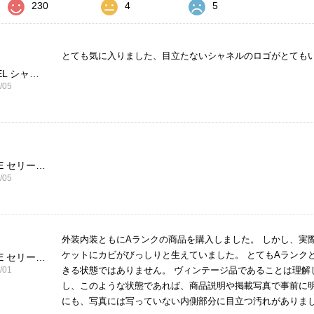
230
4
5
とても気に入りました、目立たないシャネルのロゴがとても
CHANEL シャネル 財布 ブラック ココマーク レザー キャビアスキン 長財布 vintage ヴィンテージ オールド cvjxwf
/05
CELINE セリーヌ ブレスレット シルバー トリオンフ ホースビット SILVER925 vintage ヴィンテージ オールド 7f8hjn
/05
外装内装ともにAランクの商品を購入しました。 しかし、実
ケットにカビがびっしりと生えていました。 とてもAランク
CELINE セリーヌ ショルダーバッグ ブラック ガンチーニ レザー 2way vintage ヴィンテージ オールド nifgs8
/01
きる状態ではありません。 ヴィンテージ品であることは理解
し、このような状態であれば、商品説明や掲載写真で事前に明
にも、写真には写っていない内側部分に目立つ汚れがありまし