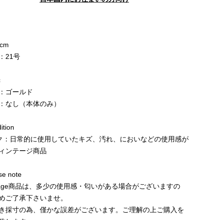
9cm
：21号
c
：ゴールド
：なし（本体のみ）
tion
ク：日常的に使用していたキズ、汚れ、においなどの使用感が
ィンテージ商品
e note
ntage商品は、多少の使用感・匂いがある場合がございますの
めご了承下さいませ。
き採寸の為、僅かな誤差がございます。ご理解の上ご購入を