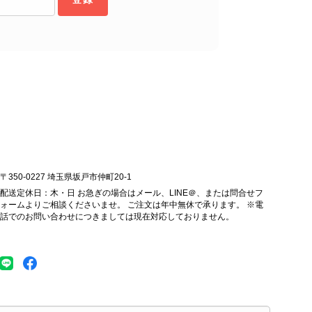
します。 VintageShop solo
ッグを購入させていただき、ありがとうございました。
〒350-0227 埼玉県坂戸市仲町20-1
配送定休日：木・日 お急ぎの場合はメール、LINE＠、または問合せフ
ォームよりご相談くださいませ。 ご注文は年中無休で承ります。 ※電
話でのお問い合わせにつきましては現在対応しておりません。
をありがとうございます。 商品を無事にお受け取りいただ
こと、大変安心いたしました。 「素敵なバッグを購入でき
 ぜひこれから末永くご愛用いただけましたら幸いです。 ま
、いつでもお気軽にご相談ください。 またご縁がございま
op solo