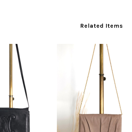
だけでは判断できない状態の商品が届きとても残念です。 決
私は今後こちらで購入することはないですが、同じような思
えない部分も含めて写真や説明で分かるよう改善していただ
Related Items
この度は、楽しみにお待ちいただいた商品で、
心よりお詫び申し上げます。お受け取りになった
回の商品につきましては、当店よりご連絡のう
バッグは、外装と内装をそれぞれ確認し、個別
の状態全体を判断しないためです。また、確認
す。 ご不快な思いをされた中で、率直なご意見
指摘を重く受け止め、まずは商品の状態を丁寧に
確認された場合には、当店の検品時の見落とし
し、全スタッフで共有してまいります。 オンラ
状態確認とご案内に努めてまいります。
商品が直ぐに届きました。思った以上に素敵なお品でした。
Salvatore Ferragamo サルヴァトーレ フェラガモ ショルダーバッグ ブラウン ガンチーニ スエード ワンショルダーバッグ vintage ヴィンテージ オールド dgh7fy
/30