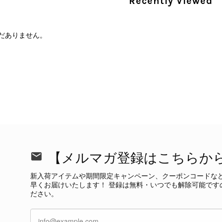
Recently Viewed
だありません。
CELINE セリーヌ 財布 ブラック ガンチーニ レザー 3つ折り vintage ヴィンテージ オールド 6xspmn
/16
本日無事に受け取りました。 今回も想像よりはるかに綺麗な
さり、ありがとうございました。初めて見つけたカラーとデザ
CELINE セリーヌ マカダム ショルダーバッグ ホワイト ホースビット PVC レザー ミニバッグ vintage ヴィンテージ オールド ctjind
/15
で、とても気に入りました！前回のバッグと同様、私の中の一
けたらと思います。また是非拝見させてください。ありがと
この度も当店をご利用いただき、そして心温ま
【メルマガ登録はこちらか
今回も商品を無事にお受け取りいただき、状態に
て見つけたカラーとデザイン」とのお言葉や、
新入荷アイテムや期間限定キャンペーン、クーポンコードな
本当に嬉しく思っております。 さらに、前回ご
早くお届けいたします！ 登録は無料・いつでも解除可能です
グ」としてご愛用いただけるとのお言葉は、私た
ださい。
き、素敵な時間をともに過ごしていただけました
ご紹介できるよう努めてまいりますので、また