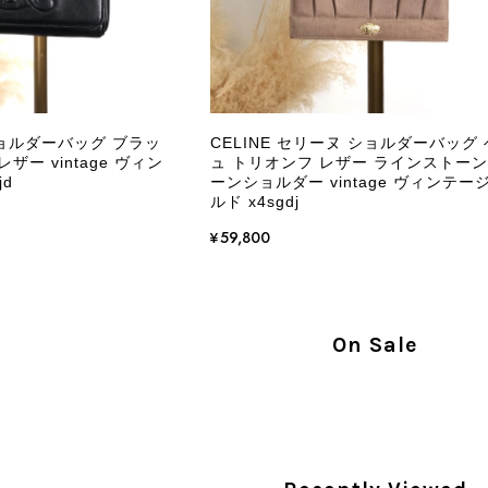
この度はご購入いただき、そして素敵なレビュー
き、また迅速にお届けできたとのこと、大変安心
た」とのお言葉をいただき、スタッフ一同とても
永くご愛用いただけましたら幸いです。 また気
ショルダーバッグ ブラッ
CELINE セリーヌ ショルダーバッグ
軽にご相談ください。 またご縁がございましたら、ぜひ
ザー vintage ヴィン
ュ トリオンフ レザー ラインストーン
jd
ーンショルダー vintage ヴィンテー
ルド x4sgdj
¥59,800
PRADA プラダ VITELLO PHENIX ショルダーバッグ ブラウン ロゴ レザー 2WAY BL0805 vintage ヴィンテージ オールド 2rpjby
/23
On Sale
PRADA プラダ 財布 ブラック レザー サフィアーノ vintage ヴィンテージ オールド darw4w
/16