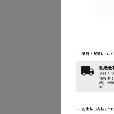
2026/07
送料・配送につい
配送会社
2026/07
送料 ヤマ
宅急便（
函） 全国
料
お支払い方法につ