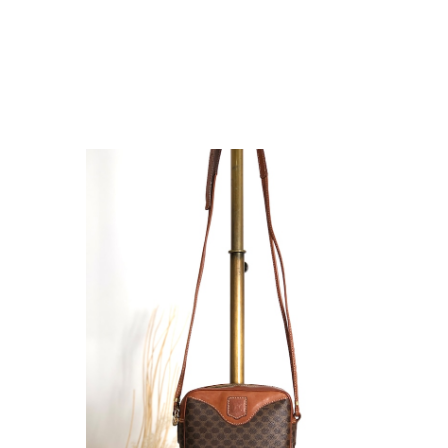
して安い買い物ではなかったため、ショックも大きかったです。
いをする購入者が出ないよう、商品の状態をより正確に記載し、見
きたいです。
衛生面へのご不安を含め、残念な思いをおかけしましたこと、
際のお気持ちを思うと、大変心苦しく感じております。 今
え、返品・返金を含め、責任をもって対応してまいります。
にランクを表示しております。これは、外観の印象だけで商品
できた汚れやダメージは、写真や商品説明に反映しておりま
をお寄せいただきましたことに感謝申し上げます。今回のご
確認させていただきます。 掲載内容では分からない状態が
として真摯に受け止め、検品方法と状態の伝え方を改めて見直
インでも安心して商品をお選びいただけるよう、より正確な
またご縁が有りましたら宜しくお願い致します。