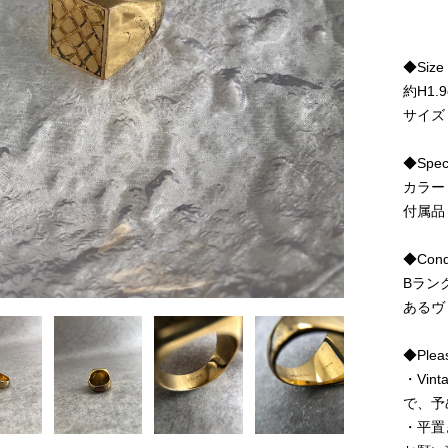
◆Size
約H1.
サイズ
◆Spe
カラー
付属品
◆Condi
Bラン
あるヴ
◆Pleas
・Vi
で、予
・平置