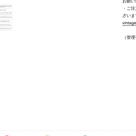
お願い
・ご注
ざいま
vintag
（管理番
価