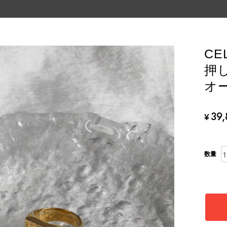
CE
押し
オー
39
¥
数量