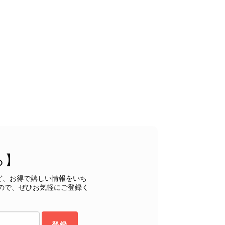
状態でした。希少なカラーで可愛いデザインのバッグをお譲りくだ
インでした。 ちょうどいい具合にヴィンテージ感も溢れているの
軍バッグとして大活躍してくれそうです！ 大切に使わせていただ
うございました。
るレビューをお寄せいただき、誠にありがとうございます。
ら】
もご満足いただけたとのこと、安心いたしました。 「初め
ヴィンテージならではの魅力をお気に召していただけたこと、
ど、お得で嬉しい情報をいち
購入いただいたバッグに続き、今回のバッグも「一軍バッ
ので、ぜひお気軽にご登録く
ちにとって何よりの励みです。 ぜひ末永くご愛用いただ
ら幸いです。 これからも魅力的なヴィンテージアイテムを
お気に入りの一点との出会いがございましたら嬉しく思いま
登録