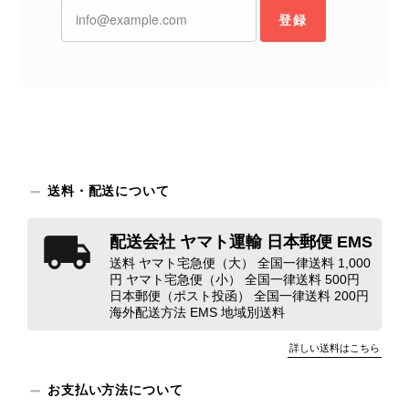
念な思いをおかけしましたこと、心よ
登録
りお詫び申し上げます。お受け取りに
なった際のお気持ちを思うと、大変心
苦しく感じております。 今回の商品
につきましては、当店よりご連絡のう
え、返品・返金を含め、責任をもって
対応してまいります。 バッグは、外
装と内装をそれぞれ確認し、個別にラ
ンクを表示しております。これは、外
観の印象だけで商品の状態全体を判断
送料・配送について
しないためです。また、確認できた汚
れやダメージは、写真や商品説明に反
配送会社 ヤマト運輸 日本郵便 EMS
映しております。 ご不快な思いをさ
送料 ヤマト宅急便（大） 全国一律送料 1,000
れた中で、率直なご意見をお寄せいた
円 ヤマト宅急便（小） 全国一律送料 500円
だきましたことに感謝申し上げます。
日本郵便（ポスト投函） 全国一律送料 200円
今回のご指摘を重く受け止め、まずは
海外配送方法 EMS 地域別送料
商品の状態を丁寧に確認させていただ
きます。 掲載内容では分からない状
詳しい送料はこちら
態が確認された場合には、当店の検品
時の見落としとして真摯に受け止め、
お支払い方法について
検品方法と状態の伝え方を改めて見直