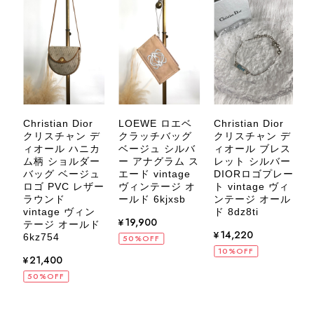
じていただけたようで、スタッフ一同
大変励みになります！ ぜひこれから
末永くご愛用いただけましたら幸いで
す。 また気になる商品やご不明な点
などございましたら、いつでもお気軽
にご相談ください。 またご縁がござ
いましたら、ぜひよろしくお願いいた
します。 VintageShop solo
Christian Dior
LOEWE ロエベ
C
Christian Dior
シ
クリスチャン デ
クラッチバッグ
クリスチャン デ
ィオール ハニカ
ベージュ シルバ
ィオール ブレス
ム柄 ショルダー
ー アナグラム ス
レット シルバー
ド
バッグ ベージュ
エード vintage
DIORロゴプレー
ロゴ PVC レザー
ヴィンテージ オ
ト vintage ヴィ
CELINE セリーヌ ブレスレット シルバー トリオンフ ホースビット SILVER925 vintage ヴィンテージ オールド 7f8hjn
ラウンド
ールド 6kjxsb
v
ンテージ オール
2026/08/05
vintage ヴィン
ド 8dz8ti
¥19,900
テージ オールド
w
¥14,220
6kz754
50%OFF
10%OFF
¥21,400
50%OFF
CELINE セリーヌ ショルダーバッグ ブラック ガンチーニ レザー 2way vintage ヴィンテージ オールド nifgs8
2026/08/01