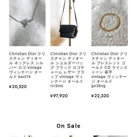
談ください。 またご縁がございまし
たら、ぜひよろしくお願いいたしま
す。 VintageShop solo
CHANEL シャネル 財布 ブラック ココマーク レザー キャビアスキン 長財布 vintage ヴィンテージ オールド cvjxwf
Christian Dior クリ
Christian Dior クリ
Christian Dior クリ
2026/08/05
スチャン ディオー
スチャン ディオー
スチャン ディオー
ル ネックレス シル
ル ショルダーバッ
ル ブレスレット ゴ
バー ロゴ vintage
グ ブラック ロゴチ
ールド CD ラインス
ヴィンテージ オー
ャーム レザー フラ
トーン 喜平
とても気に入りました、目立たないシャネルのロゴがとてもいい
ルド kaxt7k
ップ vintage ヴィ
vintage ヴィンテー
です
ンテージ オールド
ジ オールド
¥20,520
rrr3nm
gn36vg
¥97,920
¥22,320
この度はご購入いただき、そして素敵
なレビューをありがとうございます。
商品を無事にお受け取りいただき、気
に入っていただけたとのこと、大変安
心いたしました。 また、商品からヴ
On Sale
ィンテージならではの上品な魅力を感