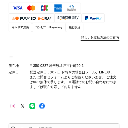
し、全スタッフで共有してまいりま
す。 オンラインでも安心して商品を
お選びいただけるよう、より正確な状
態確認とご案内に努めてまいります。
キャリア決済
コンビニ・Pay-easy
銀行振込
詳しいお支払方法のご案内
Salvatore Ferragamo サルヴァトーレ フェラガモ ショルダーバッグ ブラウン ガンチーニ スエード ワンショルダーバッグ vintage ヴィンテージ オールド dgh7fy
2026/07/30
所在地
〒350-0227 埼玉県坂戸市仲町20-1
定休日
配送定休日：木・日 お急ぎの場合はメール、LINE＠、
または問合せフォームよりご相談くださいませ。 ご注文
商品が直ぐに届きました。思った以上に素敵なお品でした。また
は年中無休で承ります。 ※電話でのお問い合わせにつき
ご縁が有りましたら宜しくお願い致します。
ましては現在対応しておりません。
この度はご購入いただき、そして素敵
なレビューをありがとうございます。
商品を無事にお受け取りいただき、ま
た迅速にお届けできたとのこと、大変
安心いたしました！ さらに、「思っ