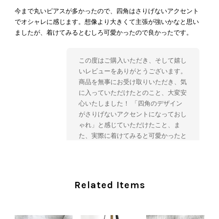
今まで丸いピアスが多かったので、四角はさりげないアクセント
でオシャレに感じます。想像より大きくて主張が強いかなと思い
ましたが、着けてみるとむしろ可愛かったので良かったです。
この度はご購入いただき、そして嬉し
いレビューをありがとうございます。
商品を無事にお受け取りいただき、気
に入っていただけたとのこと、大変安
心いたしました！ 「四角のデザイン
がさりげないアクセントになっておし
ゃれ」と感じていただけたこと、ま
た、実際に着けてみると可愛かったと
のおっしゃっていただけて、スタッフ
一同とても嬉しく拝見いたしました。
ヴィンテージならではの存在感と魅力
を楽しみながら、ぜひこれから末永く
Related Items
ご愛用いただけましたら幸いです。
また気になる商品やご不明な点などご
ざいましたら、いつでもお気軽にご相