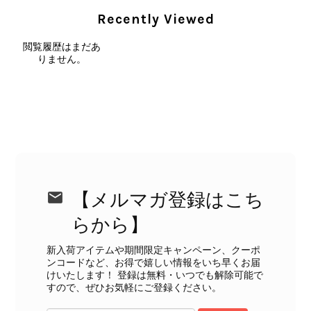
Recently Viewed
外装内装ともにAランクの商品を購入しました。 しかし、実際に
閲覧履歴はまだあ
届いた商品は、写真には写っていない内側の蛇腹部分と全面ポケ
りません。
ットにカビがびっしりと生えていました。 とてもAランクとは思
えない状態で、見た瞬間に気持ち悪さを感じ、とても使用できる
状態ではありません。 ヴィンテージ品であることは理解してお
り、多少の経年劣化は承知のうえで購入しています。 しかし、こ
のような状態であれば、商品説明や掲載写真で事前に明記してい
ただくべきだと思います。 実は以前こちらで購入した際にも、写
真には写っていない内側部分に目立つ汚れがありました。 そのと
きはたまたまだと思っていましたが、今回も掲載内容だけでは判
断できない状態の商品が届きとても残念です。 決して安い買い物
【メルマガ登録はこち
ではなかったため、ショックも大きかったです。 私は今後こちら
で購入することはないですが、同じような思いをする購入者が出
らから】
ないよう、商品の状態をより正確に記載し、見えない部分も含め
て写真や説明で分かるよう改善していただきたいです。
新入荷アイテムや期間限定キャンペーン、クーポ
ンコードなど、お得で嬉しい情報をいち早くお届
けいたします！ 登録は無料・いつでも解除可能で
この度は、楽しみにお待ちいただいた
すので、ぜひお気軽にご登録ください。
商品で、衛生面へのご不安を含め、残