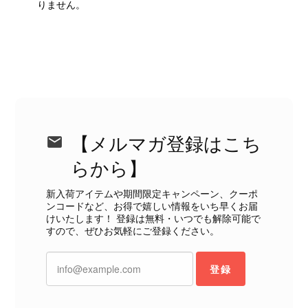
えない状態で、見た瞬間に気持ち悪さを感じ、とても使用できる
りません。
状態ではありません。 ヴィンテージ品であることは理解してお
り、多少の経年劣化は承知のうえで購入しています。 しかし、こ
のような状態であれば、商品説明や掲載写真で事前に明記してい
ただくべきだと思います。 実は以前こちらで購入した際にも、写
真には写っていない内側部分に目立つ汚れがありました。 そのと
きはたまたまだと思っていましたが、今回も掲載内容だけでは判
断できない状態の商品が届きとても残念です。 決して安い買い物
ではなかったため、ショックも大きかったです。 私は今後こちら
で購入することはないですが、同じような思いをする購入者が出
【メルマガ登録はこち
ないよう、商品の状態をより正確に記載し、見えない部分も含め
らから】
て写真や説明で分かるよう改善していただきたいです。
新入荷アイテムや期間限定キャンペーン、クーポ
この度は、楽しみにお待ちいただいた
ンコードなど、お得で嬉しい情報をいち早くお届
けいたします！ 登録は無料・いつでも解除可能で
商品で、衛生面へのご不安を含め、残
すので、ぜひお気軽にご登録ください。
念な思いをおかけしましたこと、心よ
りお詫び申し上げます。お受け取りに
なった際のお気持ちを思うと、大変心
登録
苦しく感じております。 今回の商品
につきましては、当店よりご連絡のう