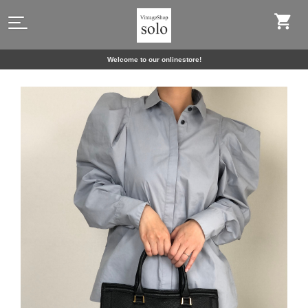
Welcome to our onlinestore!