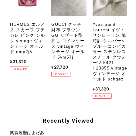
いましたら、ぜひよろしくお願いいた
します。 VintageShop solo
HERMES エルメ
GUCCI グッチ
Yves Saint
ス スカーフ プチ
財布 ブラウン
Laurent イヴ・
ー
カレ ピンク シル
GG リザード型
サンローラン 腕
ク vintage ヴィ
押し コインケー
時計 シルバー×
ンテージ オール
ス vintage ヴィ
ブルー コンビカ
v
CELINE セリーヌ ブレスレット シルバー トリオンフ ホースビット SILVER925 vintage ヴィンテージ オールド 7f8hjn
ド dmp2j5
ンテージ オール
ラー ステンレス
オ
2026/08/05
ド 5vm57j
スチール クウォ
8
¥31,320
ーツ 5421-
¥27,720
H13855 vintage
10%OFF
ヴィンテージ オ
10%OFF
ールド uchgez
¥31,320
CELINE セリーヌ ショルダーバッグ ブラック ガンチーニ レザー 2way vintage ヴィンテージ オールド nifgs8
10%OFF
2026/08/01
外装内装ともにAランクの商品を購入しました。 しかし、実際に
Recently Viewed
届いた商品は、写真には写っていない内側の蛇腹部分と全面ポケ
ットにカビがびっしりと生えていました。 とてもAランクとは思
閲覧履歴はまだあ