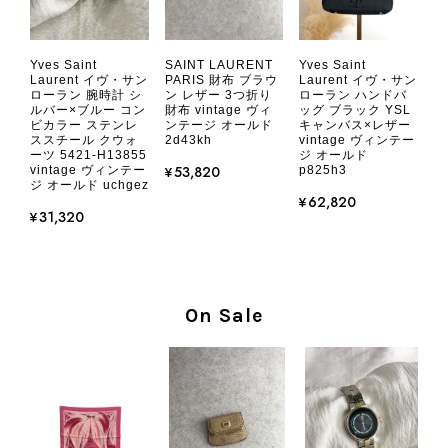
CHANEL シャネル 財布 ブラック ココマーク レザー キャビアスキン 長財布 vintage ヴィンテージ オールド cvjxwf
Yves Saint
SAINT LAURENT
Yves Saint
2026/08/05
Laurent イヴ・サン
PARIS 財布 ブラウ
Laurent イヴ・サン
ローラン 腕時計 シ
ン レザー 3つ折り
ローラン ハンドバ
ルバー×ブルー コン
財布 vintage ヴィ
ッグ ブラック YSL
ビカラー ステンレ
ンテージ オールド
キャンバス×レザー
とても気に入りました、目立たないシャネルのロゴがとてもいい
ススチール クウォ
2d43kh
vintage ヴィンテー
です
ーツ 5421-H13855
ジ オールド
¥53,820
vintage ヴィンテー
p825h3
ジ オールド uchgez
¥62,820
この度はご購入いただき、そして素敵
¥31,320
なレビューをありがとうございます。
商品を無事にお受け取りいただき、気
に入っていただけたとのこと、大変安
心いたしました。 また、商品からヴ
On Sale
ィンテージならではの上品な魅力を感
じていただけたようで、スタッフ一同
大変励みになります！ ぜひこれから
末永くご愛用いただけましたら幸いで
す。 また気になる商品やご不明な点
などございましたら、いつでもお気軽
にご相談ください。 またご縁がござ