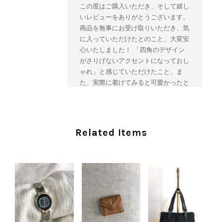
この度はご購入いただき、そして嬉し
いレビューをありがとうございます。
商品を無事にお受け取りいただき、気
に入っていただけたとのこと、大変安
心いたしました！ 「四角のデザイン
がさりげないアクセントになっておし
ゃれ」と感じていただけたこと、ま
た、実際に着けてみると可愛かったと
のおっしゃっていただけて、スタッフ
一同とても嬉しく拝見いたしました。
ヴィンテージならではの存在感と魅力
を楽しみながら、ぜひこれから末永く
Related Items
ご愛用いただけましたら幸いです。
また気になる商品やご不明な点などご
ざいましたら、いつでもお気軽にご相
談ください。 またご縁がございまし
たら、ぜひよろしくお願いいたしま
す。 VintageShop solo