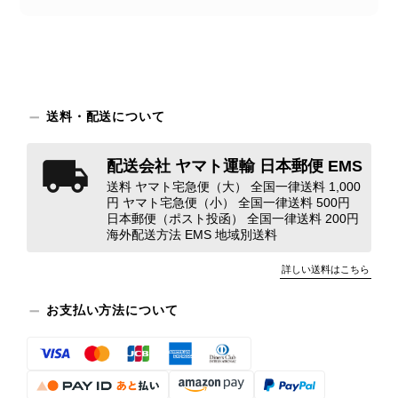
え、返品・返金を含め、責任をもって
対応してまいります。 バッグは、外
装と内装をそれぞれ確認し、個別にラ
ンクを表示しております。これは、外
観の印象だけで商品の状態全体を判断
しないためです。また、確認できた汚
送料・配送について
れやダメージは、写真や商品説明に反
映しております。 ご不快な思いをさ
れた中で、率直なご意見をお寄せいた
配送会社 ヤマト運輸 日本郵便 EMS
だきましたことに感謝申し上げます。
送料 ヤマト宅急便（大） 全国一律送料 1,000
今回のご指摘を重く受け止め、まずは
円 ヤマト宅急便（小） 全国一律送料 500円
日本郵便（ポスト投函） 全国一律送料 200円
商品の状態を丁寧に確認させていただ
海外配送方法 EMS 地域別送料
きます。 掲載内容では分からない状
態が確認された場合には、当店の検品
詳しい送料はこちら
時の見落としとして真摯に受け止め、
検品方法と状態の伝え方を改めて見直
お支払い方法について
し、全スタッフで共有してまいりま
す。 オンラインでも安心して商品を
お選びいただけるよう、より正確な状
態確認とご案内に努めてまいります。