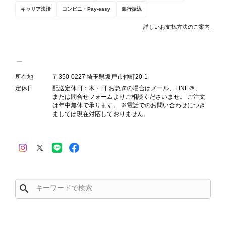
キャリア決済
コンビニ・Pay-easy
銀行振込
詳しいお支払方法のご案内
Salvatore Ferragamo サルヴァトーレ フェラガモ ショルダーバッグ ブラウン ガンチーニ スエード ワンショルダーバッグ vintage ヴィンテージ オールド dgh7fy
2026/07/30
所在地
〒350-0227 埼玉県坂戸市仲町20-1
商品が直ぐに届きました。思った以上に素敵なお品でした。また
定休日
配送定休日：木・日 お急ぎの場合はメール、LINE＠、
ご縁が有りましたら宜しくお願い致します。
または問合せフォームよりご相談くださいませ。 ご注文
は年中無休で承ります。 ※電話でのお問い合わせにつき
ましては現在対応しておりません。
この度はご購入いただき、そして素敵
なレビューをありがとうございます。
商品を無事にお受け取りいただき、ま
た迅速にお届けできたとのこと、大変
安心いたしました！ さらに、「思っ
た以上に素敵なお品でした」とのお言
search
葉をいただき、スタッフ一同とても嬉
しく、何よりの励みになります。 ぜ
ひこちらの商品を末永くご愛用いただ
けましたら幸いです。 また気になる