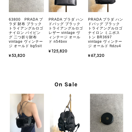
CHANEL シャネル 財布 ブラック ココマーク レザー キャビアスキン 長財布 vintage ヴィンテージ オールド cvjxwf
63800 PRADA プ
PRADA プラダ ハン
PRADA プラダ ハン
2026/08/05
ラダ 財布 ブラック
ドバッグ ブラック
ドバッグ ブラック
トライアングルロゴ
トライアングルロゴ
トライアングルロゴ
ナイロン パイピン
レザー vintage ヴ
ナイロン ミニボス
グ 二つ折り財布
ィンテージ オール
トン BR3697
とても気に入りました、目立たないシャネルのロゴがとてもいい
vintage ヴィンテー
ド n54bxv
vintage ヴィンテー
です
ジ オールド bg5sit
ジ オールド ftdzu4
¥125,820
¥53,820
¥67,320
この度はご購入いただき、そして素敵
なレビューをありがとうございます。
商品を無事にお受け取りいただき、気
に入っていただけたとのこと、大変安
On Sale
心いたしました。 また、商品からヴ
ィンテージならではの上品な魅力を感
じていただけたようで、スタッフ一同
大変励みになります！ ぜひこれから
末永くご愛用いただけましたら幸いで
す。 また気になる商品やご不明な点
などございましたら、いつでもお気軽