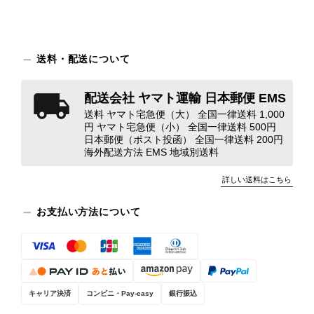
え、返品・返金を含め、責任をもって
対応してまいります。 バッグは、外
装と内装をそれぞれ確認し、個別にラ
ンクを表示しております。これは、外
送料・配送について
観の印象だけで商品の状態全体を判断
しないためです。また、確認できた汚
配送会社 ヤマト運輸 日本郵便 EMS
れやダメージは、写真や商品説明に反
映しております。 ご不快な思いをさ
送料 ヤマト宅急便（大） 全国一律送料 1,000
円 ヤマト宅急便（小） 全国一律送料 500円
れた中で、率直なご意見をお寄せいた
日本郵便（ポスト投函） 全国一律送料 200円
だきましたことに感謝申し上げます。
海外配送方法 EMS 地域別送料
今回のご指摘を重く受け止め、まずは
商品の状態を丁寧に確認させていただ
詳しい送料はこちら
きます。 掲載内容では分からない状
態が確認された場合には、当店の検品
お支払い方法について
時の見落としとして真摯に受け止め、
検品方法と状態の伝え方を改めて見直
し、全スタッフで共有してまいりま
す。 オンラインでも安心して商品を
お選びいただけるよう、より正確な状
キャリア決済
コンビニ・Pay-easy
銀行振込
態確認とご案内に努めてまいります。