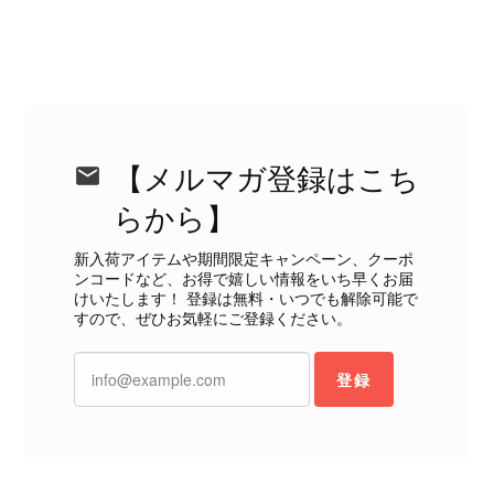
えない状態で、見た瞬間に気持ち悪さを感じ、とても使用できる
状態ではありません。 ヴィンテージ品であることは理解してお
り、多少の経年劣化は承知のうえで購入しています。 しかし、こ
のような状態であれば、商品説明や掲載写真で事前に明記してい
ただくべきだと思います。 実は以前こちらで購入した際にも、写
真には写っていない内側部分に目立つ汚れがありました。 そのと
きはたまたまだと思っていましたが、今回も掲載内容だけでは判
断できない状態の商品が届きとても残念です。 決して安い買い物
【メルマガ登録はこち
ではなかったため、ショックも大きかったです。 私は今後こちら
らから】
で購入することはないですが、同じような思いをする購入者が出
ないよう、商品の状態をより正確に記載し、見えない部分も含め
新入荷アイテムや期間限定キャンペーン、クーポ
て写真や説明で分かるよう改善していただきたいです。
ンコードなど、お得で嬉しい情報をいち早くお届
けいたします！ 登録は無料・いつでも解除可能で
すので、ぜひお気軽にご登録ください。
この度は、楽しみにお待ちいただいた
商品で、衛生面へのご不安を含め、残
登録
念な思いをおかけしましたこと、心よ
りお詫び申し上げます。お受け取りに
なった際のお気持ちを思うと、大変心
苦しく感じております。 今回の商品
につきましては、当店よりご連絡のう