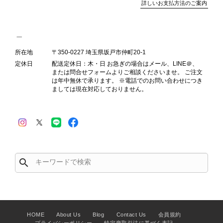
詳しいお支払方法のご案内
Salvatore Ferragamo サルヴァトーレ フェラガモ ショルダーバッグ ブラウン ガンチーニ スエード ワンショルダーバッグ vintage ヴィンテージ オールド dgh7fy
所在地
〒350-0227 埼玉県坂戸市仲町20-1
2026/07/30
定休日
配送定休日：木・日 お急ぎの場合はメール、LINE＠、
または問合せフォームよりご相談くださいませ。 ご注文
は年中無休で承ります。 ※電話でのお問い合わせにつき
商品が直ぐに届きました。思った以上に素敵なお品でした。また
ましては現在対応しておりません。
ご縁が有りましたら宜しくお願い致します。
この度はご購入いただき、そして素敵
なレビューをありがとうございます。
商品を無事にお受け取りいただき、ま
た迅速にお届けできたとのこと、大変
search
安心いたしました！ さらに、「思っ
た以上に素敵なお品でした」とのお言
葉をいただき、スタッフ一同とても嬉
しく、何よりの励みになります。 ぜ
ひこちらの商品を末永くご愛用いただ
HOME
About Us
Blog
Contact Us
会員規約
けましたら幸いです。 また気になる