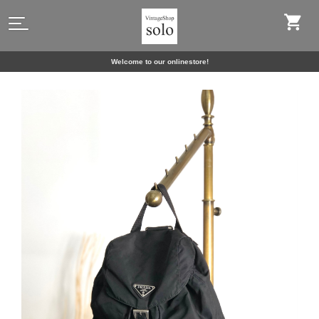
Welcome to our onlinestore!