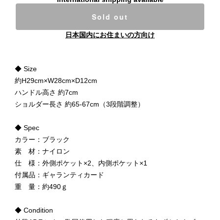
Sold out
日本国内にお住まいの方向け
◆ Size
約H29cm×W28cm×D12cm
ハンドル高さ 約7cm
ショルダー長さ 約65-67cm（3段階調整）
◆ Spec
カラー：ブラック
素 材：ナイロン
仕 様：外側ポケット×2、内側ポケット×1
付属品：ギャランティカード
重 量：約490ｇ
◆ Condition