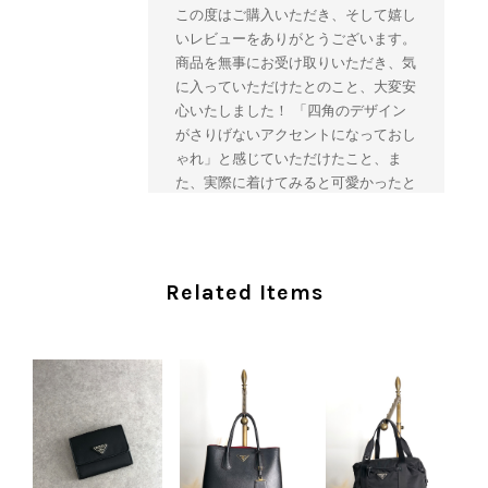
この度はご購入いただき、そして嬉し
いレビューをありがとうございます。
商品を無事にお受け取りいただき、気
に入っていただけたとのこと、大変安
心いたしました！ 「四角のデザイン
がさりげないアクセントになっておし
ゃれ」と感じていただけたこと、ま
た、実際に着けてみると可愛かったと
のおっしゃっていただけて、スタッフ
一同とても嬉しく拝見いたしました。
ヴィンテージならではの存在感と魅力
を楽しみながら、ぜひこれから末永く
Related Items
ご愛用いただけましたら幸いです。
また気になる商品やご不明な点などご
ざいましたら、いつでもお気軽にご相
談ください。 またご縁がございまし
たら、ぜひよろしくお願いいたしま
す。 VintageShop solo