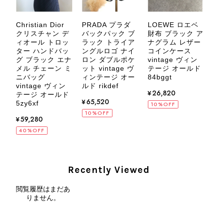
にご相談ください。 またご縁がござ
いましたら、ぜひよろしくお願いいた
します。 VintageShop solo
Christian Dior
PRADA プラダ
LOEWE ロエベ
バ
クリスチャン デ
バックパック ブ
財布 ブラック ア
サ
ィオール トロッ
ラック トライア
ナグラム レザー
ザ
ター ハンドバッ
ングルロゴ ナイ
コインケース
ィ
グ ブラック エナ
ロン ダブルポケ
vintage ヴィン
ス
ル
メル チェーン ミ
ット vintage ヴ
テージ オールド
CELINE セリーヌ ブレスレット シルバー トリオンフ ホースビット SILVER925 vintage ヴィンテージ オールド 7f8hjn
ニバッグ
ィンテージ オー
84bggt
ド
2026/08/05
vintage ヴィン
ルド rikdef
¥26,820
テージ オールド
¥65,520
5zy6xf
10%OFF
10%OFF
¥59,280
40%OFF
CELINE セリーヌ ショルダーバッグ ブラック ガンチーニ レザー 2way vintage ヴィンテージ オールド nifgs8
2026/08/01
Recently Viewed
外装内装ともにAランクの商品を購入しました。 しかし、実際に
閲覧履歴はまだあ
届いた商品は、写真には写っていない内側の蛇腹部分と全面ポケ
りません。
ットにカビがびっしりと生えていました。 とてもAランクとは思