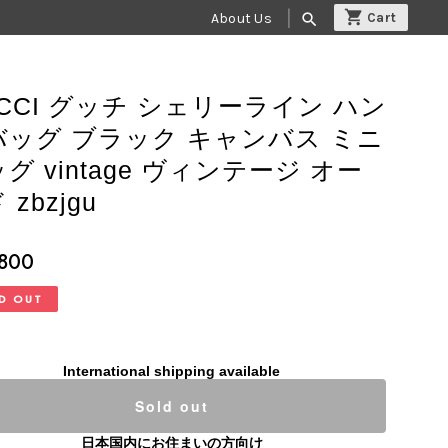
About Us
search
CCI グッチ シェリーライン ハン
バッグ ブラック キャンバス ミニ
グ vintage ヴィンテージ オー
 zbzjgu
,800
D OUT
International shipping available
Sold out
日本国内にお住まいの方向け