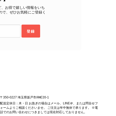
もご満足いただけたとのこと、安心いたしました。 「初め
ど、お得で嬉しい情報をいち
ヴィンテージならではの魅力をお気に召していただけたこと、
ので、ぜひお気軽にご登録く
購入いただいたバッグに続き、今回のバッグも「一軍バッ
ちにとって何よりの励みです。 ぜひ末永くご愛用いただ
ら幸いです。 これからも魅力的なヴィンテージアイテムを
登録
お気に入りの一点との出会いがございましたら嬉しく思いま
します。 VintageShop solo
ッグを購入させていただき、ありがとうございました。
〒350-0227 埼玉県坂戸市仲町20-1
配送定休日：木・日 お急ぎの場合はメール、LINE＠、または問合せフ
ォームよりご相談くださいませ。 ご注文は年中無休で承ります。 ※電
話でのお問い合わせにつきましては現在対応しておりません。