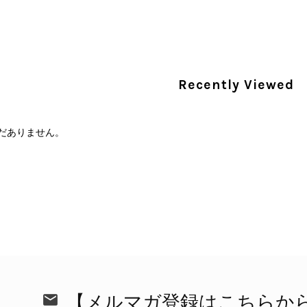
PRADA プラダ 財布 ブラック レザー サフィアーノ vintage ヴィンテージ オールド darw4w
/16
Recently Viewed
だありません。
CELINE セリーヌ 財布 ブラック ガンチーニ レザー 3つ折り vintage ヴィンテージ オールド 6xspmn
/16
本日無事に受け取りました。 今回も想像よりはるかに綺麗な
さり、ありがとうございました。初めて見つけたカラーとデザ
CELINE セリーヌ マカダム ショルダーバッグ ホワイト ホースビット PVC レザー ミニバッグ vintage ヴィンテージ オールド ctjind
/15
で、とても気に入りました！前回のバッグと同様、私の中の一
けたらと思います。また是非拝見させてください。ありがと
【メルマガ登録はこちらか
この度も当店をご利用いただき、そして心温ま