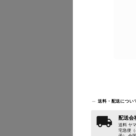
2026/07
送料・配送につい
配送会社
送料 ヤマ
2026/07
宅急便（
函） 全国