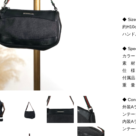
◆ Siz
約H10
ハンドル
◆ Spe
カラー
素 材
仕 様
付属品
重 量
◆ Cond
外装A
ンテー
内装A
ンテー