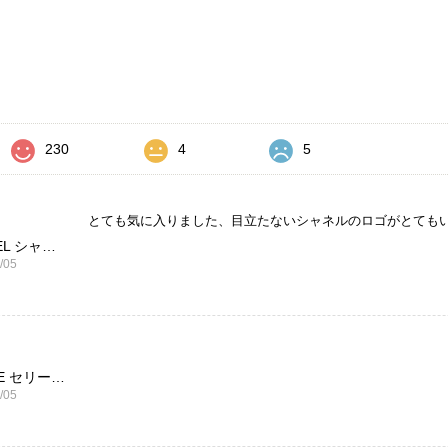
価
230
4
5
とても気に入りました、目立たないシャネルのロゴがとても
CHANEL シャネル 財布 ブラック ココマーク レザー キャビアスキン 長財布 vintage ヴィンテージ オールド cvjxwf
/05
CELINE セリーヌ ブレスレット シルバー トリオンフ ホースビット SILVER925 vintage ヴィンテージ オールド 7f8hjn
/05