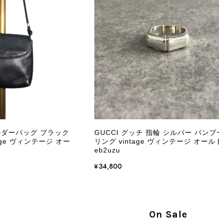
商品が直ぐに届きました。思った以上に素敵なお品でした。
Salvatore Ferragamo サルヴァトーレ フェラガモ ショルダーバッグ ブラウン ガンチーニ スエード ワンショルダーバッグ vintage ヴィンテージ オールド dgh7fy
/30
この度はご購入いただき、そして素敵なレビュー
き、また迅速にお届けできたとのこと、大変安心
た」とのお言葉をいただき、スタッフ一同とても
永くご愛用いただけましたら幸いです。 また気
ョルダーバッグ ブラック
GUCCI グッチ 指輪 シルバー バンブー
軽にご相談ください。 またご縁がございましたら、ぜひ
age ヴィンテージ オー
リング vintage ヴィンテージ オール
eb2uzu
¥34,800
PRADA プラダ VITELLO PHENIX ショルダーバッグ ブラウン ロゴ レザー 2WAY BL0805 vintage ヴィンテージ オールド 2rpjby
/23
On Sale