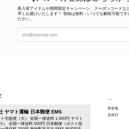
今回も商品を無事にお受け取りいただき、状態に
新入荷アイテムや期間限定キャンペーン、クーポンコードな
て見つけたカラーとデザイン」とのお言葉や、
早くお届けいたします！ 登録は無料・いつでも解除可能です
本当に嬉しく思っております。 さらに、前回ご
ださい。
グ」としてご愛用いただけるとのお言葉は、私た
き、素敵な時間をともに過ごしていただけました
ご紹介できるよう努めてまいりますので、また
す。 またご縁がございましたら、ぜひよろしくお願いいた
GUCCI グッチ 腕時計 シルバー ステンレススチール クウォーツ 7900P vintage ヴィンテージ オールド 4dstrr
/12
て
発送が早く、商品も画像と一致しており満足です。 素敵なバ
所在地
 ヤマト運輸 日本郵便 EMS
Christian Dior クリスチャン ディオール ショルダーバッグ ブラック ロゴ チャーム レザー ミニバッグ vintage ヴィンテージ オールド gpxtra
定休日
ト宅急便（大） 全国一律送料 1,000円 ヤマト
/07
小） 全国一律送料 500円 日本郵便（ポスト投
一律送料 200円 海外配送方法 EMS 地域別送