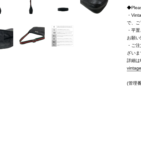
◆Pleas
・Vi
で、ご
・平置
お願い
・ご注
ざいま
詳細は
vintag
(管理番