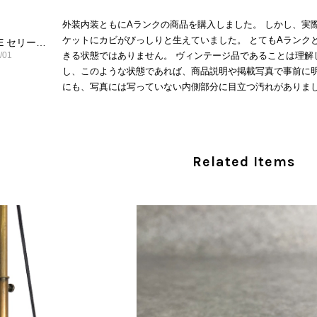
外装内装ともにAランクの商品を購入しました。 しかし、実
ケットにカビがびっしりと生えていました。 とてもAランク
CELINE セリーヌ ショルダーバッグ ブラック ガンチーニ レザー 2way vintage ヴィンテージ オールド nifgs8
/01
きる状態ではありません。 ヴィンテージ品であることは理解
し、このような状態であれば、商品説明や掲載写真で事前に明
にも、写真には写っていない内側部分に目立つ汚れがありまし
だけでは判断できない状態の商品が届きとても残念です。 決
私は今後こちらで購入することはないですが、同じような思
えない部分も含めて写真や説明で分かるよう改善していただ
Related Items
この度は、楽しみにお待ちいただいた商品で、
心よりお詫び申し上げます。お受け取りになった
回の商品につきましては、当店よりご連絡のう
バッグは、外装と内装をそれぞれ確認し、個別
の状態全体を判断しないためです。また、確認
す。 ご不快な思いをされた中で、率直なご意見
指摘を重く受け止め、まずは商品の状態を丁寧に
確認された場合には、当店の検品時の見落とし
し、全スタッフで共有してまいります。 オンラ
状態確認とご案内に努めてまいります。