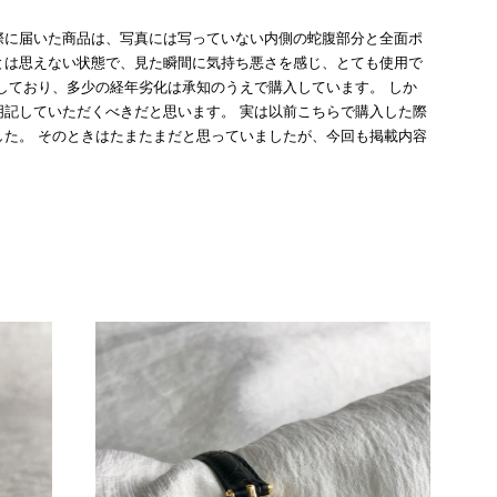
際に届いた商品は、写真には写っていない内側の蛇腹部分と全面ポ
とは思えない状態で、見た瞬間に気持ち悪さを感じ、とても使用で
しており、多少の経年劣化は承知のうえで購入しています。 しか
記していただくべきだと思います。 実は以前こちらで購入した際
た。 そのときはたまたまだと思っていましたが、今回も掲載内容
して安い買い物ではなかったため、ショックも大きかったです。
いをする購入者が出ないよう、商品の状態をより正確に記載し、見
きたいです。
衛生面へのご不安を含め、残念な思いをおかけしましたこと、
際のお気持ちを思うと、大変心苦しく感じております。 今
え、返品・返金を含め、責任をもって対応してまいります。
にランクを表示しております。これは、外観の印象だけで商品
できた汚れやダメージは、写真や商品説明に反映しておりま
をお寄せいただきましたことに感謝申し上げます。今回のご
確認させていただきます。 掲載内容では分からない状態が
として真摯に受け止め、検品方法と状態の伝え方を改めて見直
インでも安心して商品をお選びいただけるよう、より正確な