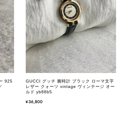
またご縁が有りましたら宜しくお願い致します。
をありがとうございます。 商品を無事にお受け取りいただ
いたしました！ さらに、「思った以上に素敵なお品でし
嬉しく、何よりの励みになります。 ぜひこちらの商品を末
になる商品やご不明な点などございましたら、いつでもお気
 925
GUCCI グッチ 腕時計 ブラック ローマ文字
よろしくお願いいたします。 VintageShop solo
ド
レザー クォーツ vintage ヴィンテージ オー
ルド yb88b5
¥36,800