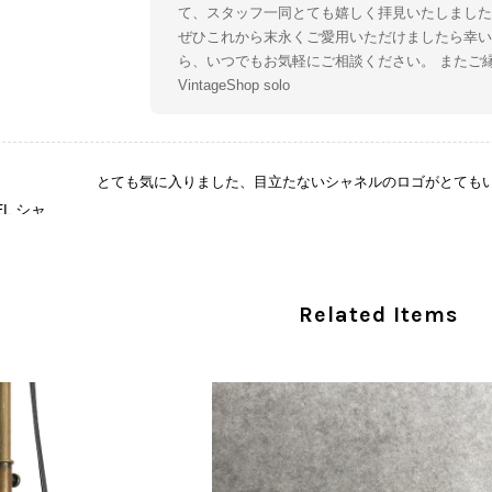
て、スタッフ一同とても嬉しく拝見いたしました
ぜひこれから末永くご愛用いただけましたら幸い
ら、いつでもお気軽にご相談ください。 またご
VintageShop solo
とても気に入りました、目立たないシャネルのロゴがとても
CHANEL シャネル 財布 ブラック ココマーク レザー キャビアスキン 長財布 vintage ヴィンテージ オールド cvjxwf
/05
この度はご購入いただき、そして素敵なレビュー
Related Items
き、気に入っていただけたとのこと、大変安心い
な魅力を感じていただけたようで、スタッフ一同
ましたら幸いです。 また気になる商品やご不明
い。 またご縁がございましたら、ぜひよろしくお願いいた