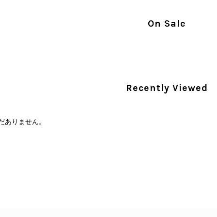
す。 ご不快な思いをされた中で、率直なご意見
指摘を重く受け止め、まずは商品の状態を丁寧に
On Sale
確認された場合には、当店の検品時の見落とし
し、全スタッフで共有してまいります。 オンラ
状態確認とご案内に努めてまいります。
Recently Viewed
商品が直ぐに届きました。思った以上に素敵なお品でした。
Salvatore Ferragamo サルヴァトーレ フェラガモ ショルダーバッグ ブラウン ガンチーニ スエード ワンショルダーバッグ vintage ヴィンテージ オールド dgh7fy
/30
だありません。
この度はご購入いただき、そして素敵なレビュー
き、また迅速にお届けできたとのこと、大変安心
た」とのお言葉をいただき、スタッフ一同とても
永くご愛用いただけましたら幸いです。 また気
軽にご相談ください。 またご縁がございましたら、ぜひ