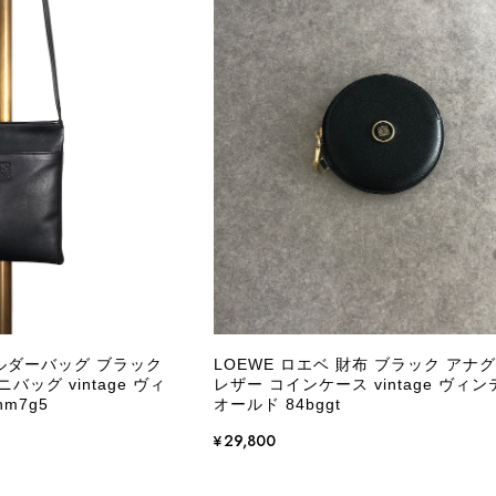
CELINE セリーヌ ブレスレット シルバー トリオンフ ホースビット SILVER925 vintage ヴィンテージ オールド 7f8hjn
/05
外装内装ともにAランクの商品を購入しました。 しかし、実
ケットにカビがびっしりと生えていました。 とてもAランク
CELINE セリーヌ ショルダーバッグ ブラック ガンチーニ レザー 2way vintage ヴィンテージ オールド nifgs8
/01
きる状態ではありません。 ヴィンテージ品であることは理解
し、このような状態であれば、商品説明や掲載写真で事前に明
にも、写真には写っていない内側部分に目立つ汚れがありまし
だけでは判断できない状態の商品が届きとても残念です。 決
私は今後こちらで購入することはないですが、同じような思
えない部分も含めて写真や説明で分かるよう改善していただ
ョルダーバッグ ブラック
LOEWE ロエベ 財布 ブラック アナ
バッグ vintage ヴィ
レザー コインケース vintage ヴィ
この度は、楽しみにお待ちいただいた商品で、
m7g5
オールド 84bggt
心よりお詫び申し上げます。お受け取りになった
回の商品につきましては、当店よりご連絡のう
¥29,800
バッグは、外装と内装をそれぞれ確認し、個別
の状態全体を判断しないためです。また、確認