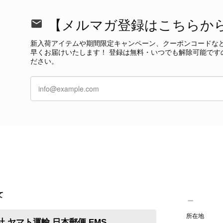
【メルマガ登録はこちらか
PRADA プラダ VITELLO PHENIX ショルダーバッグ ブラウン ロゴ レザー 2WAY BL0805 vintage ヴィンテージ オールド 2rpjby
/23
新入荷アイテムや期間限定キャンペーン、クーポンコードな
早くお届けいたします！ 登録は無料・いつでも解除可能です
ださい。
PRADA プラダ 財布 ブラック レザー サフィアーノ vintage ヴィンテージ オールド darw4w
/16
CELINE セリーヌ 財布 ブラック ガンチーニ レザー 3つ折り vintage ヴィンテージ オールド 6xspmn
/16
て
本日無事に受け取りました。 今回も想像よりはるかに綺麗な
所在地
 ヤマト運輸 日本郵便 EMS
さり、ありがとうございました。初めて見つけたカラーとデザ