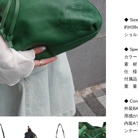
◆ Siz
約H38
ショル
◆ Spe
カラー
素 材
仕 様
付属品
重 量
◆ Cond
外装B
用感が
内装A
ンテー