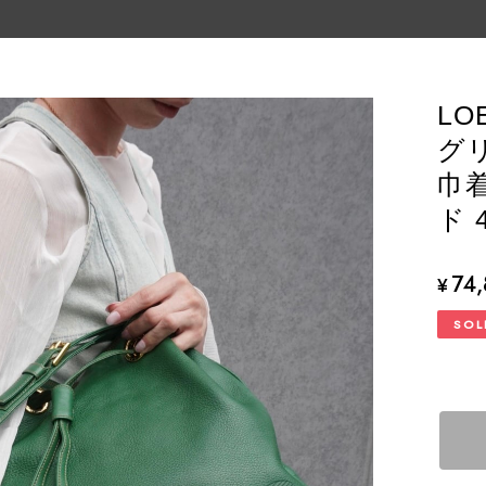
L
グ
巾着
ド 
74
¥
SOL