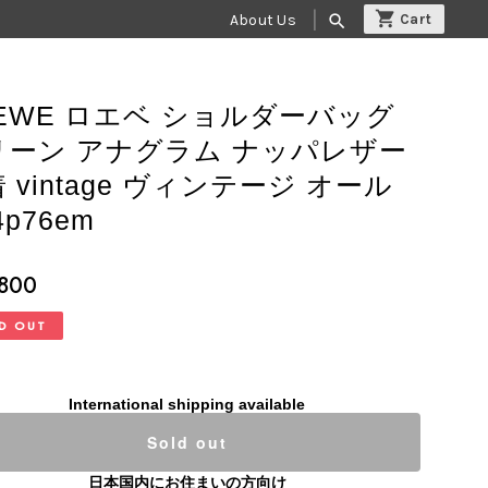
About Us
search
OEWE ロエベ ショルダーバッグ
リーン アナグラム ナッパレザー
 vintage ヴィンテージ オール
4p76em
,800
D OUT
International shipping available
Sold out
日本国内にお住まいの方向け