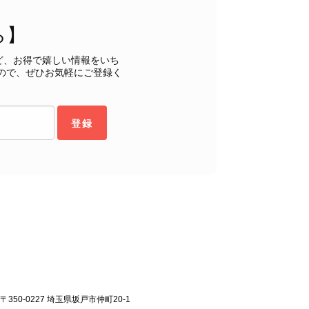
ら】
ど、お得で嬉しい情報をいち
ので、ぜひお気軽にご登録く
登録
状態でした。希少なカラーで可愛いデザインのバッグをお譲りくだ
〒350-0227 埼玉県坂戸市仲町20-1
インでした。 ちょうどいい具合にヴィンテージ感も溢れているの