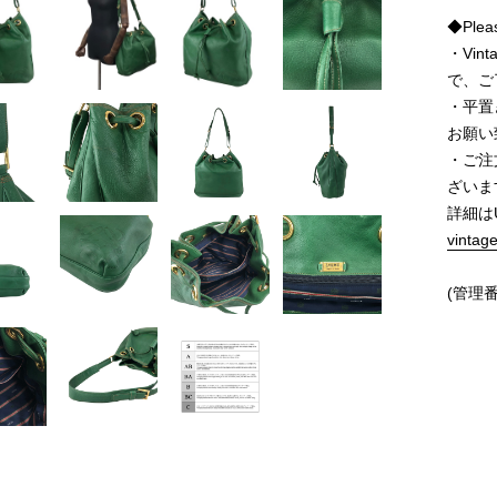
◆Pleas
・Vi
で、ご
・平置
お願い
・ご注
ざいま
詳細は
vintag
(管理番