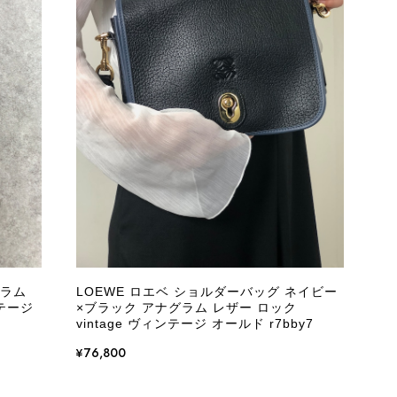
際に届いた商品は、写真には写っていない内側の蛇腹部分と全面ポ
とは思えない状態で、見た瞬間に気持ち悪さを感じ、とても使用で
しており、多少の経年劣化は承知のうえで購入しています。 しか
記していただくべきだと思います。 実は以前こちらで購入した際
た。 そのときはたまたまだと思っていましたが、今回も掲載内容
して安い買い物ではなかったため、ショックも大きかったです。
いをする購入者が出ないよう、商品の状態をより正確に記載し、見
きたいです。
グラム
LOEWE ロエベ ショルダーバッグ ネイビー
ンテージ
×ブラック アナグラム レザー ロック
衛生面へのご不安を含め、残念な思いをおかけしましたこと、
vintage ヴィンテージ オールド r7bby7
際のお気持ちを思うと、大変心苦しく感じております。 今
え、返品・返金を含め、責任をもって対応してまいります。
¥76,800
にランクを表示しております。これは、外観の印象だけで商品
できた汚れやダメージは、写真や商品説明に反映しておりま