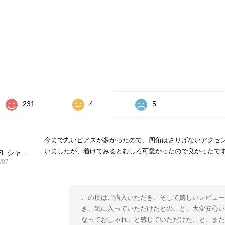
価
231
4
5
今まで丸いピアスが多かったので、四角はさりげないアクセ
いましたが、着けてみるとむしろ可愛かったので良かったで
CHANEL シャネル ピアス ブラック ココマーク ストーン vintage ヴィンテージ オールド yg33jb
/07
この度はご購入いただき、そして嬉しいレビュー
き、気に入っていただけたとのこと、大変安心い
なっておしゃれ」と感じていただけたこと、ま