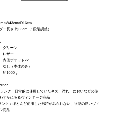
e
cm×W43cm×D16cm
ダー長さ 約63cm（1段階調整）
c
：グリーン
：レザー
：内側ポケット×2
：なし（本体のみ）
：約1000ｇ
ition
Aランク：日常的に使用していたキズ、汚れ、においなどの使
わずかにあるヴィンテージ商品
ランク：ほとんど使用した形跡がみられない、状態の良いヴィ
ジ商品