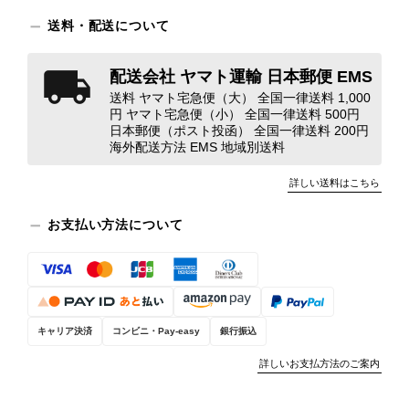
この度はご購入いただき、そして素敵
送料・配送について
なレビューをありがとうございます。
商品を無事にお受け取りいただき、ま
配送会社 ヤマト運輸 日本郵便 EMS
た迅速にお届けできたとのこと、大変
送料 ヤマト宅急便（大） 全国一律送料 1,000
安心いたしました！ さらに、「思っ
円 ヤマト宅急便（小） 全国一律送料 500円
た以上に素敵なお品でした」とのお言
日本郵便（ポスト投函） 全国一律送料 200円
葉をいただき、スタッフ一同とても嬉
海外配送方法 EMS 地域別送料
しく、何よりの励みになります。 ぜ
ひこちらの商品を末永くご愛用いただ
詳しい送料はこちら
けましたら幸いです。 また気になる
商品やご不明な点などございました
お支払い方法について
ら、いつでもお気軽にご相談くださ
い。 またご縁がございましたら、ぜ
ひよろしくお願いいたします。
VintageShop solo
キャリア決済
コンビニ・Pay-easy
銀行振込
詳しいお支払方法のご案内
PRADA プラダ VITELLO PHENIX ショルダーバッグ ブラウン ロゴ レザー 2WAY BL0805 vintage ヴィンテージ オールド 2rpjby