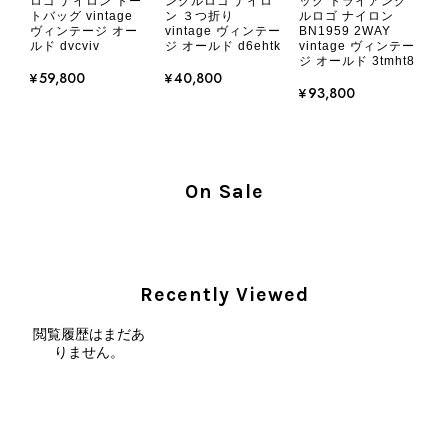
ロゴ ナイロン トー
ングルロゴ ナイロ
ック トライアング
ないよう、商品の状態をより正確に記載し、見えない部分も含め
トバッグ vintage
ン ３つ折り
ルロゴ ナイロン
て写真や説明で分かるよう改善していただきたいです。
ヴィンテージ オー
vintage ヴィンテー
BN1959 2WAY
ルド dvcviv
ジ オールド d6ehtk
vintage ヴィンテー
ジ オールド 3tmht8
¥59,800
¥40,800
この度は、楽しみにお待ちいただいた
¥93,800
商品で、衛生面へのご不安を含め、残
念な思いをおかけしましたこと、心よ
りお詫び申し上げます。お受け取りに
なった際のお気持ちを思うと、大変心
On Sale
苦しく感じております。 今回の商品
につきましては、当店よりご連絡のう
え、返品・返金を含め、責任をもって
対応してまいります。 バッグは、外
装と内装をそれぞれ確認し、個別にラ
Recently Viewed
ンクを表示しております。これは、外
観の印象だけで商品の状態全体を判断
閲覧履歴はまだあ
しないためです。また、確認できた汚
りません。
れやダメージは、写真や商品説明に反
映しております。 ご不快な思いをさ
れた中で、率直なご意見をお寄せいた
だきましたことに感謝申し上げます。