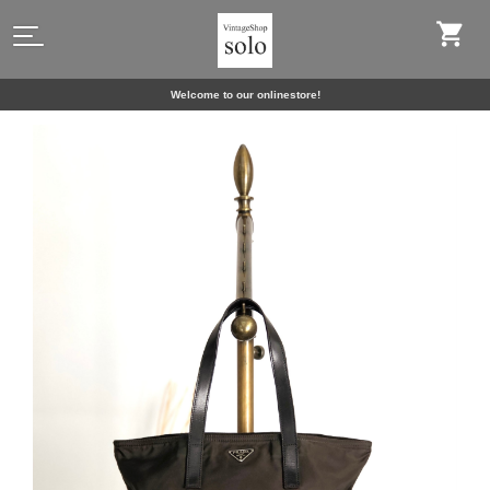
Welcome to our onlinestore!