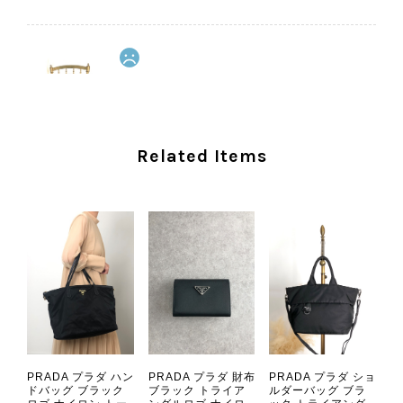
CELINE セリーヌ ショルダーバッグ ブラック ガンチーニ レザー 2way vintage ヴィンテージ オールド nifgs8
2026/08/01
外装内装ともにAランクの商品を購入しました。 しかし、実際に
Related Items
届いた商品は、写真には写っていない内側の蛇腹部分と全面ポケ
ットにカビがびっしりと生えていました。 とてもAランクとは思
えない状態で、見た瞬間に気持ち悪さを感じ、とても使用できる
状態ではありません。 ヴィンテージ品であることは理解してお
り、多少の経年劣化は承知のうえで購入しています。 しかし、こ
のような状態であれば、商品説明や掲載写真で事前に明記してい
ただくべきだと思います。 実は以前こちらで購入した際にも、写
真には写っていない内側部分に目立つ汚れがありました。 そのと
きはたまたまだと思っていましたが、今回も掲載内容だけでは判
断できない状態の商品が届きとても残念です。 決して安い買い物
ではなかったため、ショックも大きかったです。 私は今後こちら
PRADA プラダ ハン
PRADA プラダ 財布
PRADA プラダ ショ
で購入することはないですが、同じような思いをする購入者が出
ドバッグ ブラック
ブラック トライア
ルダーバッグ ブラ