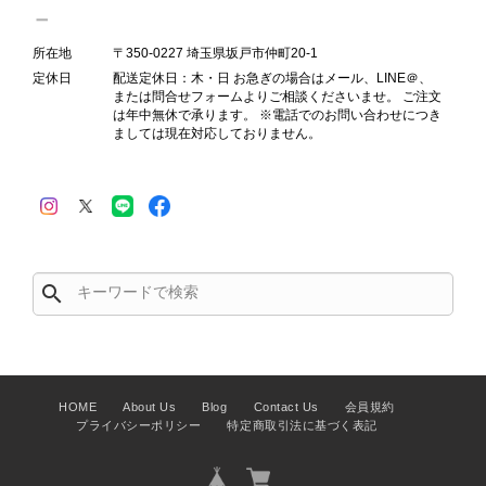
2026/07/23
所在地
〒350-0227 埼玉県坂戸市仲町20-1
定休日
配送定休日：木・日 お急ぎの場合はメール、LINE＠、
または問合せフォームよりご相談くださいませ。 ご注文
は年中無休で承ります。 ※電話でのお問い合わせにつき
ましては現在対応しておりません。
PRADA プラダ 財布 ブラック レザー サフィアーノ vintage ヴィンテージ オールド darw4w
2026/07/16
search
CELINE セリーヌ 財布 ブラック ガンチーニ レザー 3つ折り vintage ヴィンテージ オールド 6xspmn
2026/07/16
HOME
About Us
Blog
Contact Us
会員規約
プライバシーポリシー
特定商取引法に基づく表記