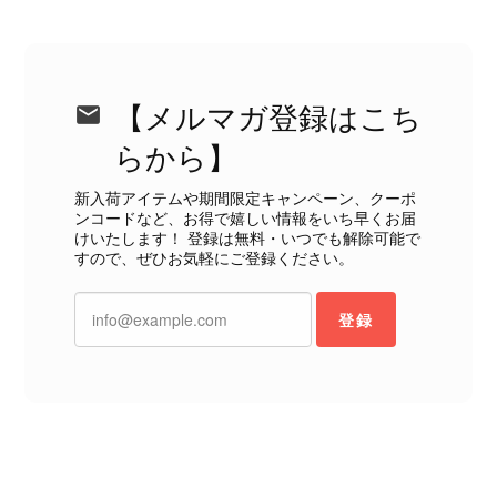
今回のご指摘を重く受け止め、まずは
商品の状態を丁寧に確認させていただ
きます。 掲載内容では分からない状
態が確認された場合には、当店の検品
時の見落としとして真摯に受け止め、
【メルマガ登録はこち
検品方法と状態の伝え方を改めて見直
らから】
し、全スタッフで共有してまいりま
す。 オンラインでも安心して商品を
新入荷アイテムや期間限定キャンペーン、クーポ
お選びいただけるよう、より正確な状
ンコードなど、お得で嬉しい情報をいち早くお届
態確認とご案内に努めてまいります。
けいたします！ 登録は無料・いつでも解除可能で
すので、ぜひお気軽にご登録ください。
登録
Salvatore Ferragamo サルヴァトーレ フェラガモ ショルダーバッグ ブラウン ガンチーニ スエード ワンショルダーバッグ vintage ヴィンテージ オールド dgh7fy
2026/07/30
商品が直ぐに届きました。思った以上に素敵なお品でした。また
ご縁が有りましたら宜しくお願い致します。