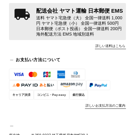
断できない状態の商品が届きとても残念です。 決して安い買い物
配送会社 ヤマト運輸 日本郵便 EMS
ではなかったため、ショックも大きかったです。 私は今後こちら
で購入することはないですが、同じような思いをする購入者が出
送料 ヤマト宅急便（大） 全国一律送料 1,000
円 ヤマト宅急便（小） 全国一律送料 500円
ないよう、商品の状態をより正確に記載し、見えない部分も含め
日本郵便（ポスト投函） 全国一律送料 200円
て写真や説明で分かるよう改善していただきたいです。
海外配送方法 EMS 地域別送料
詳しい送料はこちら
この度は、楽しみにお待ちいただいた
商品で、衛生面へのご不安を含め、残
お支払い方法について
念な思いをおかけしましたこと、心よ
りお詫び申し上げます。お受け取りに
なった際のお気持ちを思うと、大変心
苦しく感じております。 今回の商品
につきましては、当店よりご連絡のう
え、返品・返金を含め、責任をもって
キャリア決済
コンビニ・Pay-easy
銀行振込
対応してまいります。 バッグは、外
詳しいお支払方法のご案内
装と内装をそれぞれ確認し、個別にラ
ンクを表示しております。これは、外
観の印象だけで商品の状態全体を判断
しないためです。また、確認できた汚
れやダメージは、写真や商品説明に反