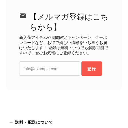
CELINE セリーヌ ブレスレット シルバー トリオンフ ホースビット SILVER925 vintage ヴィンテージ オールド 7f8hjn
2026/08/05
【メルマガ登録はこち
らから】
新入荷アイテムや期間限定キャンペーン、クーポ
ンコードなど、お得で嬉しい情報をいち早くお届
CELINE セリーヌ ショルダーバッグ ブラック ガンチーニ レザー 2way vintage ヴィンテージ オールド nifgs8
けいたします！ 登録は無料・いつでも解除可能で
すので、ぜひお気軽にご登録ください。
2026/08/01
登録
外装内装ともにAランクの商品を購入しました。 しかし、実際に
届いた商品は、写真には写っていない内側の蛇腹部分と全面ポケ
ットにカビがびっしりと生えていました。 とてもAランクとは思
えない状態で、見た瞬間に気持ち悪さを感じ、とても使用できる
状態ではありません。 ヴィンテージ品であることは理解してお
り、多少の経年劣化は承知のうえで購入しています。 しかし、こ
のような状態であれば、商品説明や掲載写真で事前に明記してい
ただくべきだと思います。 実は以前こちらで購入した際にも、写
真には写っていない内側部分に目立つ汚れがありました。 そのと
送料・配送について
きはたまたまだと思っていましたが、今回も掲載内容だけでは判