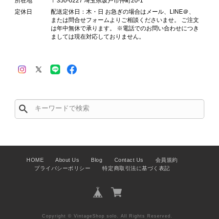
所在地
〒350-0227 埼玉県坂戸市仲町20-1
映しております。 ご不快な思いをさ
定休日
配送定休日：木・日 お急ぎの場合はメール、LINE＠、
れた中で、率直なご意見をお寄せいた
または問合せフォームよりご相談くださいませ。 ご注文
は年中無休で承ります。 ※電話でのお問い合わせにつき
だきましたことに感謝申し上げます。
ましては現在対応しておりません。
今回のご指摘を重く受け止め、まずは
商品の状態を丁寧に確認させていただ
きます。 掲載内容では分からない状
態が確認された場合には、当店の検品
時の見落としとして真摯に受け止め、
検品方法と状態の伝え方を改めて見直
し、全スタッフで共有してまいりま
search
す。 オンラインでも安心して商品を
お選びいただけるよう、より正確な状
態確認とご案内に努めてまいります。
HOME
About Us
Blog
Contact Us
会員規約
プライバシーポリシー
特定商取引法に基づく表記
Salvatore Ferragamo サルヴァトーレ フェラガモ ショルダーバッグ ブラウン ガンチーニ スエード ワンショルダーバッグ vintage ヴィンテージ オールド dgh7fy
2026/07/30
Copyright © VintageShop solo. All Rights Reserved.