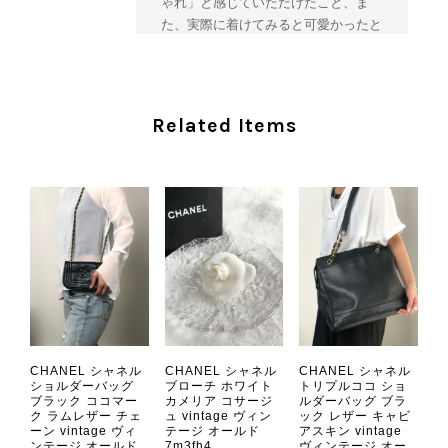
ゃれ」と感じていただけたこと、ま
た、実際に着けてみると可愛かったと
のおっしゃっていただけて、スタッフ
一同とても嬉しく拝見いたしました。
ヴィンテージならではの存在感と魅力
を楽しみながら、ぜひこれから末永く
Related Items
ご愛用いただけましたら幸いです。
また気になる商品やご不明な点などご
ざいましたら、いつでもお気軽にご相
談ください。 またご縁がございまし
たら、ぜひよろしくお願いいたしま
す。 VintageShop solo
CHANEL シャネル 財布 ブラック ココマーク レザー キャビアスキン 長財布 vintage ヴィンテージ オールド cvjxwf
CHANEL シャネル
CHANEL シャネル
CHANEL シャネル
2026/08/05
ショルダーバッグ
ブローチ ホワイト
トリプルココ ショ
ブラック ココマー
カメリア コサージ
ルダーバッグ ブラ
ク ラムレザー チェ
ュ vintage ヴィン
ック レザー キャビ
ーン vintage ヴィ
テージ オールド
アスキン vintage
とても気に入りました、目立たないシャネルのロゴがとてもいい
ンテージ オールド
7m3fh4
ヴィンテージ オー