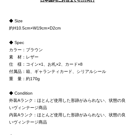
日本国内にお住まいの方向け
◆ Size
約H10.5cm×W19cm×D2cm
◆ Spec
カラー：ブラウン
素 材：レザー
仕 様：コイン×1、お札×2、カード×8
付属品：箱、ギャランティカード、シリアルシール
重 量：約170g
◆ Condition
外装Aランク：ほとんど使用した形跡がみられない、状態の良
いヴィンテージ商品
内装Aランク：ほとんど使用した形跡がみられない、状態の良
いヴィンテージ商品