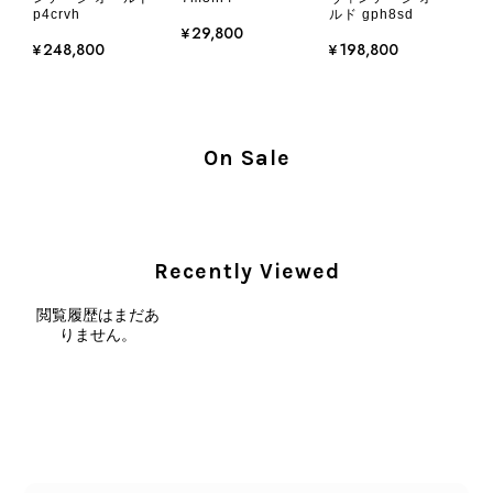
です
p4crvh
ルド gph8sd
¥29,800
¥248,800
¥198,800
この度はご購入いただき、そして素敵
なレビューをありがとうございます。
商品を無事にお受け取りいただき、気
に入っていただけたとのこと、大変安
On Sale
心いたしました。 また、商品からヴ
ィンテージならではの上品な魅力を感
じていただけたようで、スタッフ一同
大変励みになります！ ぜひこれから
末永くご愛用いただけましたら幸いで
Recently Viewed
す。 また気になる商品やご不明な点
などございましたら、いつでもお気軽
閲覧履歴はまだあ
りません。
にご相談ください。 またご縁がござ
いましたら、ぜひよろしくお願いいた
します。 VintageShop solo