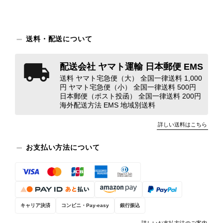
のような状態であれば、商品説明や掲載写真で事前に明記してい
ただくべきだと思います。 実は以前こちらで購入した際にも、写
真には写っていない内側部分に目立つ汚れがありました。 そのと
きはたまたまだと思っていましたが、今回も掲載内容だけでは判
送料・配送について
断できない状態の商品が届きとても残念です。 決して安い買い物
ではなかったため、ショックも大きかったです。 私は今後こちら
配送会社 ヤマト運輸 日本郵便 EMS
で購入することはないですが、同じような思いをする購入者が出
送料 ヤマト宅急便（大） 全国一律送料 1,000
ないよう、商品の状態をより正確に記載し、見えない部分も含め
円 ヤマト宅急便（小） 全国一律送料 500円
て写真や説明で分かるよう改善していただきたいです。
日本郵便（ポスト投函） 全国一律送料 200円
海外配送方法 EMS 地域別送料
この度は、楽しみにお待ちいただいた
詳しい送料はこちら
商品で、衛生面へのご不安を含め、残
念な思いをおかけしましたこと、心よ
お支払い方法について
りお詫び申し上げます。お受け取りに
なった際のお気持ちを思うと、大変心
苦しく感じております。 今回の商品
につきましては、当店よりご連絡のう
え、返品・返金を含め、責任をもって
キャリア決済
コンビニ・Pay-easy
銀行振込
対応してまいります。 バッグは、外
装と内装をそれぞれ確認し、個別にラ
詳しいお支払方法のご案内