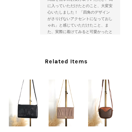
に入っていただけたとのこと、大変安
心いたしました！ 「四角のデザイン
がさりげないアクセントになっておし
ゃれ」と感じていただけたこと、ま
た、実際に着けてみると可愛かったと
のおっしゃっていただけて、スタッフ
一同とても嬉しく拝見いたしました。
ヴィンテージならではの存在感と魅力
を楽しみながら、ぜひこれから末永く
Related Items
ご愛用いただけましたら幸いです。
また気になる商品やご不明な点などご
ざいましたら、いつでもお気軽にご相
談ください。 またご縁がございまし
たら、ぜひよろしくお願いいたしま
す。 VintageShop solo
CHANEL シャネル 財布 ブラック ココマーク レザー キャビアスキン 長財布 vintage ヴィンテージ オールド cvjxwf