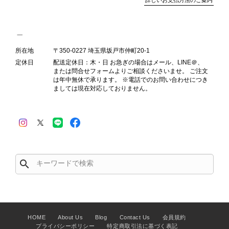
ンクを表示しております。これは、外
観の印象だけで商品の状態全体を判断
しないためです。また、確認できた汚
れやダメージは、写真や商品説明に反
所在地
〒350-0227 埼玉県坂戸市仲町20-1
映しております。 ご不快な思いをさ
定休日
配送定休日：木・日 お急ぎの場合はメール、LINE＠、
れた中で、率直なご意見をお寄せいた
または問合せフォームよりご相談くださいませ。 ご注文
だきましたことに感謝申し上げます。
は年中無休で承ります。 ※電話でのお問い合わせにつき
今回のご指摘を重く受け止め、まずは
ましては現在対応しておりません。
商品の状態を丁寧に確認させていただ
きます。 掲載内容では分からない状
態が確認された場合には、当店の検品
時の見落としとして真摯に受け止め、
検品方法と状態の伝え方を改めて見直
し、全スタッフで共有してまいりま
search
す。 オンラインでも安心して商品を
お選びいただけるよう、より正確な状
態確認とご案内に努めてまいります。
HOME
About Us
Blog
Contact Us
会員規約
プライバシーポリシー
特定商取引法に基づく表記