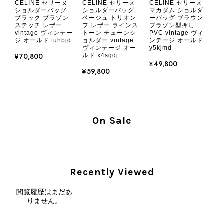
CELINE セリーヌ
CELINE セリーヌ
CELINE セリーヌ
2026/08/05
ショルダーバッグ
ショルダーバッグ
マカダム ショルダ
ブラック ブラゾン
ベージュ トリオン
ーバッグ ブラウン
ステッチ レザー
フ レザー ラインス
ブラゾン型押し
vintage ヴィンテー
トーン チェーンシ
PVC vintage ヴィ
とても気に入りました、目立たないシャネルのロゴがとてもいい
ジ オールド tuhbjd
ョルダー vintage
ンテージ オールド
です
ヴィンテージ オー
y5kjmd
¥70,800
ルド x4sgdj
¥49,800
¥59,800
この度はご購入いただき、そして素敵
なレビューをありがとうございます。
商品を無事にお受け取りいただき、気
に入っていただけたとのこと、大変安
心いたしました。 また、商品からヴ
On Sale
ィンテージならではの上品な魅力を感
じていただけたようで、スタッフ一同
大変励みになります！ ぜひこれから
末永くご愛用いただけましたら幸いで
Recently Viewed
す。 また気になる商品やご不明な点
などございましたら、いつでもお気軽
閲覧履歴はまだあ
にご相談ください。 またご縁がござ
りません。
いましたら、ぜひよろしくお願いいた
します。 VintageShop solo