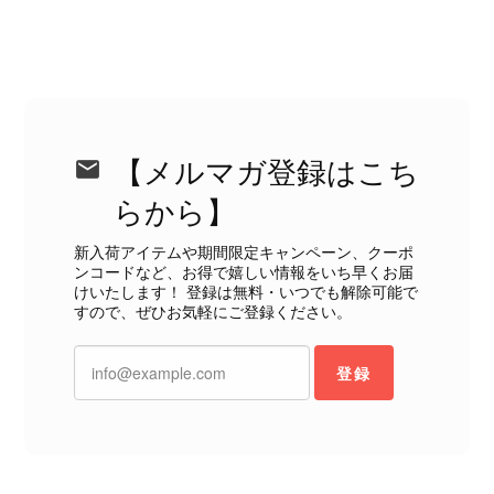
CELINE セリーヌ ブレスレット シルバー トリオンフ ホースビット SILVER925 vintage ヴィンテージ オールド 7f8hjn
2026/08/05
【メルマガ登録はこち
らから】
新入荷アイテムや期間限定キャンペーン、クーポ
ンコードなど、お得で嬉しい情報をいち早くお届
CELINE セリーヌ ショルダーバッグ ブラック ガンチーニ レザー 2way vintage ヴィンテージ オールド nifgs8
けいたします！ 登録は無料・いつでも解除可能で
2026/08/01
すので、ぜひお気軽にご登録ください。
外装内装ともにAランクの商品を購入しました。 しかし、実際に
登録
届いた商品は、写真には写っていない内側の蛇腹部分と全面ポケ
ットにカビがびっしりと生えていました。 とてもAランクとは思
えない状態で、見た瞬間に気持ち悪さを感じ、とても使用できる
状態ではありません。 ヴィンテージ品であることは理解してお
り、多少の経年劣化は承知のうえで購入しています。 しかし、こ