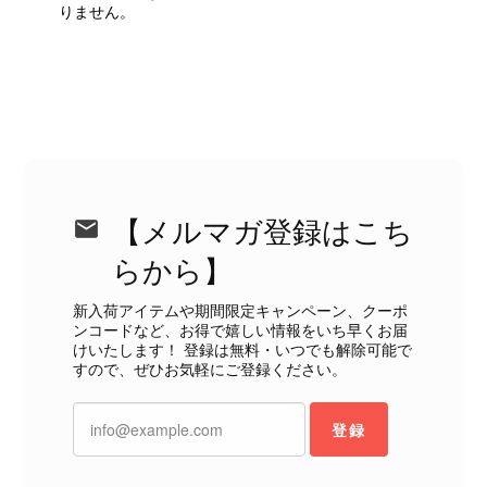
りません。
いましたら、ぜひよろしくお願いいた
します。 VintageShop solo
CELINE セリーヌ ブレスレット シルバー トリオンフ ホースビット SILVER925 vintage ヴィンテージ オールド 7f8hjn
2026/08/05
【メルマガ登録はこち
らから】
新入荷アイテムや期間限定キャンペーン、クーポ
ンコードなど、お得で嬉しい情報をいち早くお届
CELINE セリーヌ ショルダーバッグ ブラック ガンチーニ レザー 2way vintage ヴィンテージ オールド nifgs8
けいたします！ 登録は無料・いつでも解除可能で
2026/08/01
すので、ぜひお気軽にご登録ください。
外装内装ともにAランクの商品を購入しました。 しかし、実際に
登録
届いた商品は、写真には写っていない内側の蛇腹部分と全面ポケ
ットにカビがびっしりと生えていました。 とてもAランクとは思
えない状態で、見た瞬間に気持ち悪さを感じ、とても使用できる