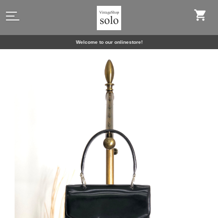
Welcome to our onlinestore!