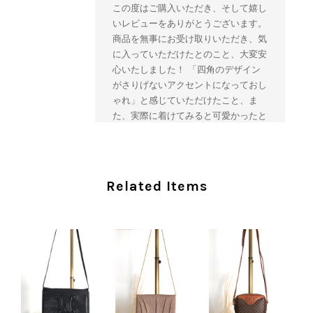
この度はご購入いただき、そして嬉し
いレビューをありがとうございます。
商品を無事にお受け取りいただき、気
に入っていただけたとのこと、大変安
心いたしました！ 「四角のデザイン
がさりげないアクセントになっておし
ゃれ」と感じていただけたこと、ま
た、実際に着けてみると可愛かったと
のおっしゃっていただけて、スタッフ
一同とても嬉しく拝見いたしました。
ヴィンテージならではの存在感と魅力
を楽しみながら、ぜひこれから末永く
Related Items
ご愛用いただけましたら幸いです。
また気になる商品やご不明な点などご
ざいましたら、いつでもお気軽にご相
談ください。 またご縁がございまし
たら、ぜひよろしくお願いいたしま
す。 VintageShop solo