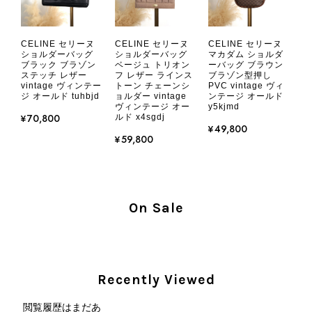
CHANEL シャネル 財布 ブラック ココマーク レザー キャビアスキン 長財布 vintage ヴィンテージ オールド cvjxwf
CELINE セリーヌ
CELINE セリーヌ
CELINE セリーヌ
2026/08/05
ショルダーバッグ
ショルダーバッグ
マカダム ショルダ
ブラック ブラゾン
ベージュ トリオン
ーバッグ ブラウン
ステッチ レザー
フ レザー ラインス
ブラゾン型押し
vintage ヴィンテー
トーン チェーンシ
PVC vintage ヴィ
とても気に入りました、目立たないシャネルのロゴがとてもいい
ジ オールド tuhbjd
ョルダー vintage
ンテージ オールド
です
ヴィンテージ オー
y5kjmd
¥70,800
ルド x4sgdj
¥49,800
¥59,800
この度はご購入いただき、そして素敵
なレビューをありがとうございます。
商品を無事にお受け取りいただき、気
に入っていただけたとのこと、大変安
心いたしました。 また、商品からヴ
On Sale
ィンテージならではの上品な魅力を感
じていただけたようで、スタッフ一同
大変励みになります！ ぜひこれから
末永くご愛用いただけましたら幸いで
Recently Viewed
す。 また気になる商品やご不明な点
などございましたら、いつでもお気軽
閲覧履歴はまだあ
にご相談ください。 またご縁がござ