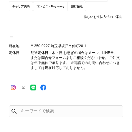
え、返品・返金を含め、責任をもって
キャリア決済
コンビニ・Pay-easy
銀行振込
対応してまいります。 バッグは、外
装と内装をそれぞれ確認し、個別にラ
詳しいお支払方法のご案内
ンクを表示しております。これは、外
観の印象だけで商品の状態全体を判断
しないためです。また、確認できた汚
れやダメージは、写真や商品説明に反
所在地
〒350-0227 埼玉県坂戸市仲町20-1
映しております。 ご不快な思いをさ
定休日
配送定休日：木・日 お急ぎの場合はメール、LINE＠、
れた中で、率直なご意見をお寄せいた
または問合せフォームよりご相談くださいませ。 ご注文
だきましたことに感謝申し上げます。
は年中無休で承ります。 ※電話でのお問い合わせにつき
今回のご指摘を重く受け止め、まずは
ましては現在対応しておりません。
商品の状態を丁寧に確認させていただ
きます。 掲載内容では分からない状
態が確認された場合には、当店の検品
時の見落としとして真摯に受け止め、
検品方法と状態の伝え方を改めて見直
し、全スタッフで共有してまいりま
search
す。 オンラインでも安心して商品を
お選びいただけるよう、より正確な状
態確認とご案内に努めてまいります。