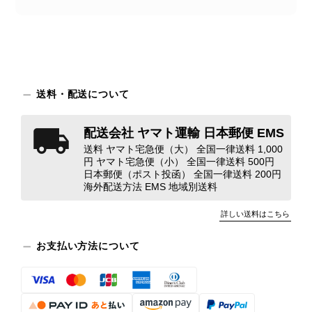
状態ではありません。 ヴィンテージ品であることは理解してお
り、多少の経年劣化は承知のうえで購入しています。 しかし、こ
のような状態であれば、商品説明や掲載写真で事前に明記してい
ただくべきだと思います。 実は以前こちらで購入した際にも、写
真には写っていない内側部分に目立つ汚れがありました。 そのと
きはたまたまだと思っていましたが、今回も掲載内容だけでは判
送料・配送について
断できない状態の商品が届きとても残念です。 決して安い買い物
ではなかったため、ショックも大きかったです。 私は今後こちら
配送会社 ヤマト運輸 日本郵便 EMS
で購入することはないですが、同じような思いをする購入者が出
送料 ヤマト宅急便（大） 全国一律送料 1,000
ないよう、商品の状態をより正確に記載し、見えない部分も含め
円 ヤマト宅急便（小） 全国一律送料 500円
て写真や説明で分かるよう改善していただきたいです。
日本郵便（ポスト投函） 全国一律送料 200円
海外配送方法 EMS 地域別送料
この度は、楽しみにお待ちいただいた
詳しい送料はこちら
商品で、衛生面へのご不安を含め、残
念な思いをおかけしましたこと、心よ
お支払い方法について
りお詫び申し上げます。お受け取りに
なった際のお気持ちを思うと、大変心
苦しく感じております。 今回の商品
につきましては、当店よりご連絡のう