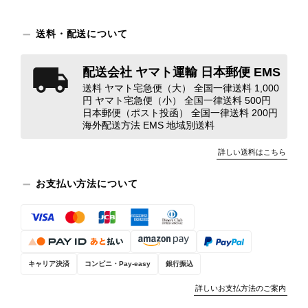
ンクを表示しております。これは、外
観の印象だけで商品の状態全体を判断
しないためです。また、確認できた汚
送料・配送について
れやダメージは、写真や商品説明に反
映しております。 ご不快な思いをさ
配送会社 ヤマト運輸 日本郵便 EMS
れた中で、率直なご意見をお寄せいた
送料 ヤマト宅急便（大） 全国一律送料 1,000
だきましたことに感謝申し上げます。
円 ヤマト宅急便（小） 全国一律送料 500円
今回のご指摘を重く受け止め、まずは
日本郵便（ポスト投函） 全国一律送料 200円
商品の状態を丁寧に確認させていただ
海外配送方法 EMS 地域別送料
きます。 掲載内容では分からない状
詳しい送料はこちら
態が確認された場合には、当店の検品
時の見落としとして真摯に受け止め、
お支払い方法について
検品方法と状態の伝え方を改めて見直
し、全スタッフで共有してまいりま
す。 オンラインでも安心して商品を
お選びいただけるよう、より正確な状
態確認とご案内に努めてまいります。
キャリア決済
コンビニ・Pay-easy
銀行振込
詳しいお支払方法のご案内