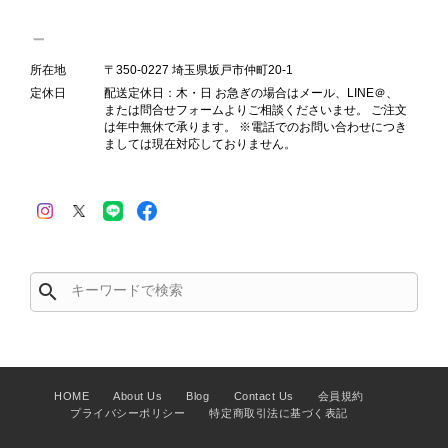
Salvatore Ferragamo サルヴァトーレ フェラガモ ショルダーバッグ ブラウン ガンチーニ スエード ワンショルダーバッグ vintage ヴィンテージ オールド dgh7fy
2026/07/30
所在地
〒350-0227 埼玉県坂戸市仲町20-1
定休日
配送定休日：木・日 お急ぎの場合はメール、LINE＠、
商品が直ぐに届きました。思った以上に素敵なお品でした。また
または問合せフォームよりご相談くださいませ。 ご注文
ご縁が有りましたら宜しくお願い致します。
は年中無休で承ります。 ※電話でのお問い合わせにつき
ましては現在対応しておりません。
この度はご購入いただき、そして素敵
なレビューをありがとうございます。
商品を無事にお受け取りいただき、ま
た迅速にお届けできたとのこと、大変
安心いたしました！ さらに、「思っ
た以上に素敵なお品でした」とのお言
search
葉をいただき、スタッフ一同とても嬉
しく、何よりの励みになります。 ぜ
ひこちらの商品を末永くご愛用いただ
けましたら幸いです。 また気になる
商品やご不明な点などございました
HOME
About Us
Blog
Contact Us
会員規約
プライバシーポリシー
特定商取引法に基づく表記
ら、いつでもお気軽にご相談くださ
い。 またご縁がございましたら、ぜ