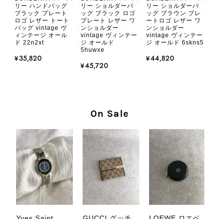
2026/08/05
リー ハンドバッグ
リー ショルダーバ
リー ショルダーバ
ブラック プレート
ッグ ブラック ロゴ
ッグ ブラウン プレ
ロゴ レザー トート
プレート レザー ワ
ートロゴ レザー ワ
バッグ vintage ヴ
ンショルダー
ンショルダー
とても気に入りました、目立たないシャネルのロゴがとてもいい
ィンテージ オール
vintage ヴィンテー
vintage ヴィンテー
です
ド 22n2xt
ジ オールド
ジ オールド 6skns5
5huwxe
¥35,820
¥44,820
¥45,720
この度はご購入いただき、そして素敵
なレビューをありがとうございます。
商品を無事にお受け取りいただき、気
に入っていただけたとのこと、大変安
心いたしました。 また、商品からヴ
On Sale
ィンテージならではの上品な魅力を感
じていただけたようで、スタッフ一同
大変励みになります！ ぜひこれから
末永くご愛用いただけましたら幸いで
す。 また気になる商品やご不明な点
などございましたら、いつでもお気軽
にご相談ください。 またご縁がござ
いましたら、ぜひよろしくお願いいた
します。 VintageShop solo
Yves Saint
GUCCI グッチ
LOEWE ロエベ
C