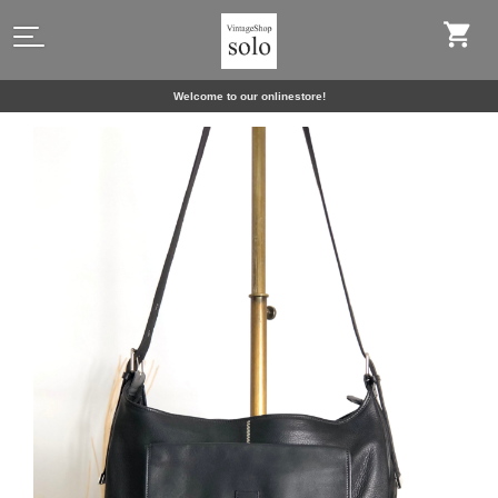
Welcome to our onlinestore!