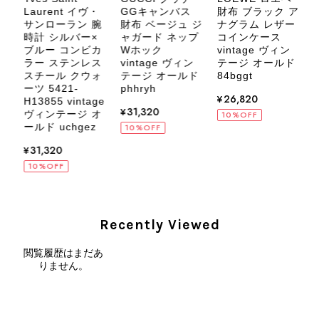
Laurent イヴ・
GGキャンバス
財布 ブラック ア
サンローラン 腕
財布 ベージュ ジ
ナグラム レザー
ー
時計 シルバー×
ャガード ネップ
コインケース
ィ
ブルー コンビカ
Wホック
vintage ヴィン
ル
ラー ステンレス
vintage ヴィン
テージ オールド
CELINE セリーヌ ブレスレット シルバー トリオンフ ホースビット SILVER925 vintage ヴィンテージ オールド 7f8hjn
スチール クウォ
テージ オールド
84bggt
2026/08/05
ーツ 5421-
phhryh
v
¥26,820
H13855 vintage
¥31,320
ヴィンテージ オ
5
10%OFF
ールド uchgez
10%OFF
¥31,320
10%OFF
CELINE セリーヌ ショルダーバッグ ブラック ガンチーニ レザー 2way vintage ヴィンテージ オールド nifgs8
2026/08/01
Recently Viewed
外装内装ともにAランクの商品を購入しました。 しかし、実際に
届いた商品は、写真には写っていない内側の蛇腹部分と全面ポケ
閲覧履歴はまだあ
ットにカビがびっしりと生えていました。 とてもAランクとは思
りません。
えない状態で、見た瞬間に気持ち悪さを感じ、とても使用できる
状態ではありません。 ヴィンテージ品であることは理解してお
り、多少の経年劣化は承知のうえで購入しています。 しかし、こ
のような状態であれば、商品説明や掲載写真で事前に明記してい