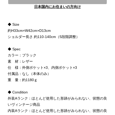
日本国内にお住まいの方向け
◆ Size
約H33cm×W42cm×D13cm
ショルダー長さ 約110-140cm（5段階調整）
◆ Spec
カラー：ブラック
素 材：レザー
仕 様：外側ポケット×3、内側ポケット×3
付属品：なし（本体のみ）
重 量：約1180ｇ
◆ Condition
外装Aランク：ほとんど使用した形跡がみられない、状態の良
いヴィンテージ商品
内装Aランク：ほとんど使用した形跡がみられない、状態の良