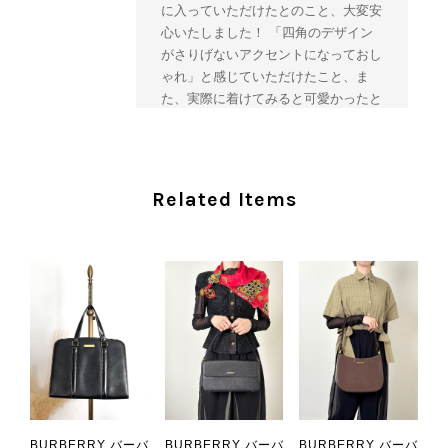
に入っていただけたとのこと、大変安
心いたしました！ 「四角のデザイン
がさりげないアクセントになっておし
ゃれ」と感じていただけたこと、ま
た、実際に着けてみると可愛かったと
のおっしゃっていただけて、スタッフ
一同とても嬉しく拝見いたしました。
ヴィンテージならではの存在感と魅力
を楽しみながら、ぜひこれから末永く
Related Items
ご愛用いただけましたら幸いです。
また気になる商品やご不明な点などご
ざいましたら、いつでもお気軽にご相
談ください。 またご縁がございまし
たら、ぜひよろしくお願いいたしま
す。 VintageShop solo
CHANEL シャネル 財布 ブラック ココマーク レザー キャビアスキン 長財布 vintage ヴィンテージ オールド cvjxwf
BURBERRY バーバ
BURBERRY バーバ
BURBERRY バーバ