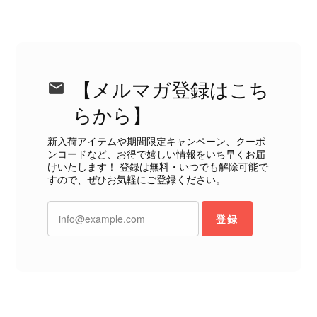
ただくべきだと思います。 実は以前こちらで購入した際にも、写
真には写っていない内側部分に目立つ汚れがありました。 そのと
きはたまたまだと思っていましたが、今回も掲載内容だけでは判
断できない状態の商品が届きとても残念です。 決して安い買い物
ではなかったため、ショックも大きかったです。 私は今後こちら
【メルマガ登録はこち
で購入することはないですが、同じような思いをする購入者が出
ないよう、商品の状態をより正確に記載し、見えない部分も含め
らから】
て写真や説明で分かるよう改善していただきたいです。
新入荷アイテムや期間限定キャンペーン、クーポ
ンコードなど、お得で嬉しい情報をいち早くお届
この度は、楽しみにお待ちいただいた
けいたします！ 登録は無料・いつでも解除可能で
すので、ぜひお気軽にご登録ください。
商品で、衛生面へのご不安を含め、残
念な思いをおかけしましたこと、心よ
りお詫び申し上げます。お受け取りに
登録
なった際のお気持ちを思うと、大変心
苦しく感じております。 今回の商品
につきましては、当店よりご連絡のう
え、返品・返金を含め、責任をもって
対応してまいります。 バッグは、外
装と内装をそれぞれ確認し、個別にラ