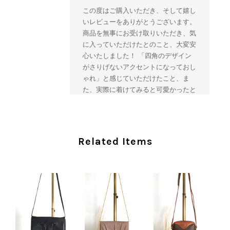
この度はご購入いただき、そして嬉し
いレビューをありがとうございます。
商品を無事にお受け取りいただき、気
に入っていただけたとのこと、大変安
心いたしました！ 「四角のデザイン
がさりげないアクセントになっておし
ゃれ」と感じていただけたこと、ま
た、実際に着けてみると可愛かったと
のおっしゃっていただけて、スタッフ
一同とても嬉しく拝見いたしました。
ヴィンテージならではの存在感と魅力
を楽しみながら、ぜひこれから末永く
Related Items
ご愛用いただけましたら幸いです。
また気になる商品やご不明な点などご
ざいましたら、いつでもお気軽にご相
談ください。 またご縁がございまし
たら、ぜひよろしくお願いいたしま
す。 VintageShop solo