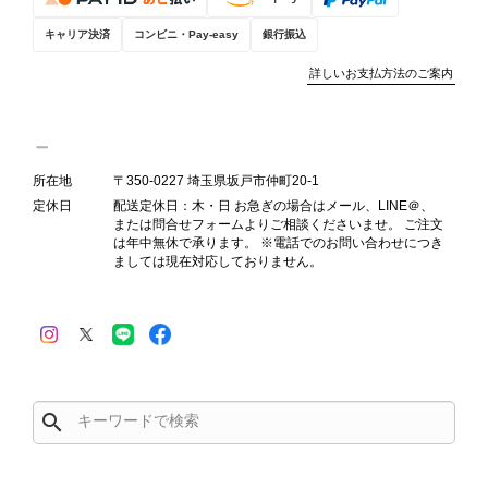
え、返品・返金を含め、責任をもって
キャリア決済
コンビニ・Pay-easy
銀行振込
対応してまいります。 バッグは、外
装と内装をそれぞれ確認し、個別にラ
詳しいお支払方法のご案内
ンクを表示しております。これは、外
観の印象だけで商品の状態全体を判断
しないためです。また、確認できた汚
れやダメージは、写真や商品説明に反
所在地
〒350-0227 埼玉県坂戸市仲町20-1
映しております。 ご不快な思いをさ
定休日
配送定休日：木・日 お急ぎの場合はメール、LINE＠、
れた中で、率直なご意見をお寄せいた
または問合せフォームよりご相談くださいませ。 ご注文
だきましたことに感謝申し上げます。
は年中無休で承ります。 ※電話でのお問い合わせにつき
今回のご指摘を重く受け止め、まずは
ましては現在対応しておりません。
商品の状態を丁寧に確認させていただ
きます。 掲載内容では分からない状
態が確認された場合には、当店の検品
時の見落としとして真摯に受け止め、
検品方法と状態の伝え方を改めて見直
し、全スタッフで共有してまいりま
search
す。 オンラインでも安心して商品を
お選びいただけるよう、より正確な状
態確認とご案内に努めてまいります。