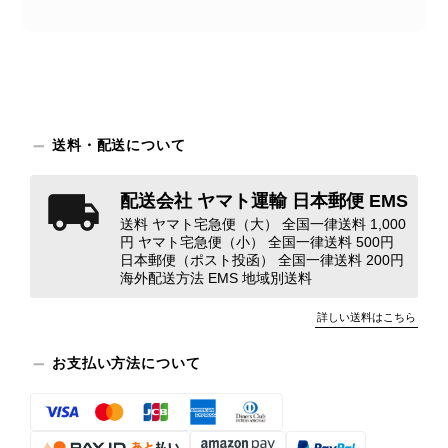
えない状態で、見た瞬間に気持ち悪さを感じ、とても使用できる
状態ではありません。 ヴィンテージ品であることは理解してお
り、多少の経年劣化は承知のうえで購入しています。 しかし、こ
のような状態であれば、商品説明や掲載写真で事前に明記してい
ただくべきだと思います。 実は以前こちらで購入した際にも、写
真には写っていない内側部分に目立つ汚れがありました。 そのと
きはたまたまだと思っていましたが、今回も掲載内容だけでは判
送料・配送について
断できない状態の商品が届きとても残念です。 決して安い買い物
ではなかったため、ショックも大きかったです。 私は今後こちら
配送会社 ヤマト運輸 日本郵便 EMS
で購入することはないですが、同じような思いをする購入者が出
送料 ヤマト宅急便（大） 全国一律送料 1,000
ないよう、商品の状態をより正確に記載し、見えない部分も含め
円 ヤマト宅急便（小） 全国一律送料 500円
て写真や説明で分かるよう改善していただきたいです。
日本郵便（ポスト投函） 全国一律送料 200円
海外配送方法 EMS 地域別送料
この度は、楽しみにお待ちいただいた
詳しい送料はこちら
商品で、衛生面へのご不安を含め、残
念な思いをおかけしましたこと、心よ
お支払い方法について
りお詫び申し上げます。お受け取りに
なった際のお気持ちを思うと、大変心
苦しく感じております。 今回の商品
につきましては、当店よりご連絡のう