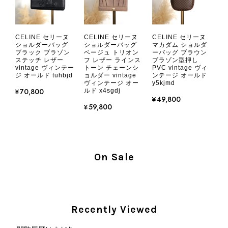
CHANEL シャネル 財布 ブラック ココマーク レザー キャビアスキン 長財布 vintage ヴィンテージ オールド cvjxwf
CELINE セリーヌ
CELINE セリーヌ
CELINE セリーヌ
2026/08/05
ショルダーバッグ
ショルダーバッグ
マカダム ショルダ
ブラック ブラゾン
ベージュ トリオン
ーバッグ ブラウン
ステッチ レザー
フ レザー ラインス
ブラゾン型押し
vintage ヴィンテー
トーン チェーンシ
PVC vintage ヴィ
とても気に入りました、目立たないシャネルのロゴがとてもいい
ジ オールド tuhbjd
ョルダー vintage
ンテージ オールド
です
ヴィンテージ オー
y5kjmd
¥70,800
ルド x4sgdj
¥49,800
¥59,800
この度はご購入いただき、そして素敵
なレビューをありがとうございます。
商品を無事にお受け取りいただき、気
に入っていただけたとのこと、大変安
心いたしました。 また、商品からヴ
On Sale
ィンテージならではの上品な魅力を感
じていただけたようで、スタッフ一同
大変励みになります！ ぜひこれから
末永くご愛用いただけましたら幸いで
Recently Viewed
す。 また気になる商品やご不明な点
などございましたら、いつでもお気軽