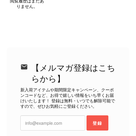
閲覧履歴はまだあ
にご相談ください。 またご縁がござ
りません。
いましたら、ぜひよろしくお願いいた
します。 VintageShop solo
CELINE セリーヌ ブレスレット シルバー トリオンフ ホースビット SILVER925 vintage ヴィンテージ オールド 7f8hjn
2026/08/05
【メルマガ登録はこち
らから】
新入荷アイテムや期間限定キャンペーン、クーポ
ンコードなど、お得で嬉しい情報をいち早くお届
CELINE セリーヌ ショルダーバッグ ブラック ガンチーニ レザー 2way vintage ヴィンテージ オールド nifgs8
けいたします！ 登録は無料・いつでも解除可能で
2026/08/01
すので、ぜひお気軽にご登録ください。
外装内装ともにAランクの商品を購入しました。 しかし、実際に
登録
届いた商品は、写真には写っていない内側の蛇腹部分と全面ポケ
ットにカビがびっしりと生えていました。 とてもAランクとは思