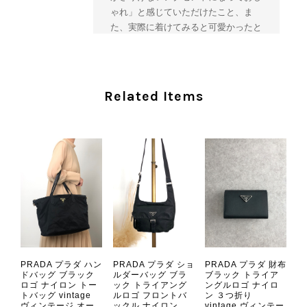
ゃれ」と感じていただけたこと、ま
た、実際に着けてみると可愛かったと
のおっしゃっていただけて、スタッフ
一同とても嬉しく拝見いたしました。
ヴィンテージならではの存在感と魅力
を楽しみながら、ぜひこれから末永く
Related Items
ご愛用いただけましたら幸いです。
また気になる商品やご不明な点などご
ざいましたら、いつでもお気軽にご相
談ください。 またご縁がございまし
たら、ぜひよろしくお願いいたしま
す。 VintageShop solo
CHANEL シャネル 財布 ブラック ココマーク レザー キャビアスキン 長財布 vintage ヴィンテージ オールド cvjxwf
PRADA プラダ ハン
PRADA プラダ ショ
PRADA プラダ 財布
2026/08/05
ドバッグ ブラック
ルダーバッグ ブラ
ブラック トライア
ロゴ ナイロン トー
ック トライアング
ングルロゴ ナイロ
トバッグ vintage
ルロゴ フロントバ
ン ３つ折り
ヴィンテージ オー
ックル ナイロン
vintage ヴィンテー
とても気に入りました、目立たないシャネルのロゴがとてもいい