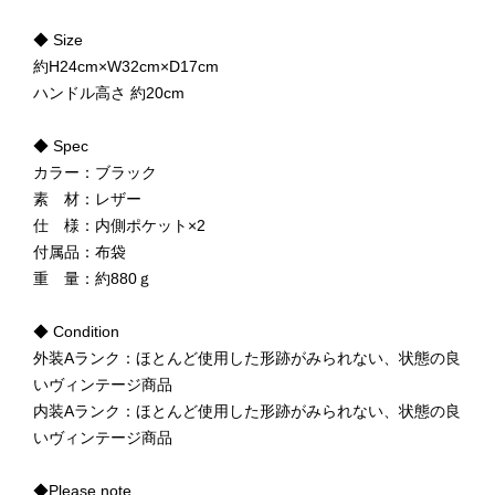
◆ Size
約H24cm×W32cm×D17cm
ハンドル高さ 約20cm
◆ Spec
カラー：ブラック
素 材：レザー
仕 様：内側ポケット×2
付属品：布袋
重 量：約880ｇ
◆ Condition
外装Aランク：ほとんど使用した形跡がみられない、状態の良
いヴィンテージ商品
内装Aランク：ほとんど使用した形跡がみられない、状態の良
いヴィンテージ商品
◆Please note