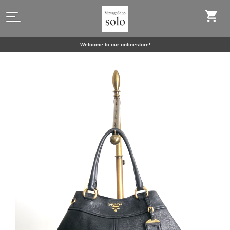
Welcome to our onlinestore!