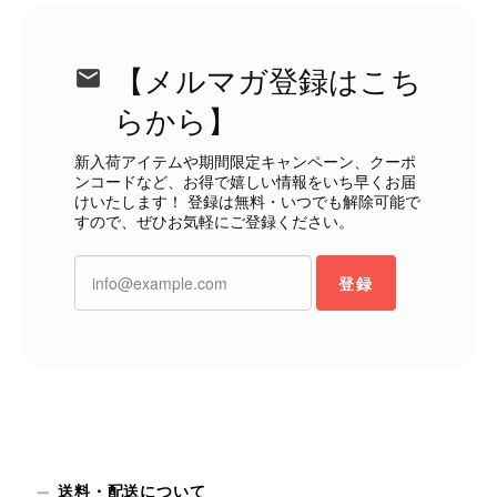
CELINE セリーヌ ブレスレット シルバー トリオンフ ホースビット SILVER925 vintage ヴィンテージ オールド 7f8hjn
2026/08/05
【メルマガ登録はこち
らから】
新入荷アイテムや期間限定キャンペーン、クーポ
ンコードなど、お得で嬉しい情報をいち早くお届
CELINE セリーヌ ショルダーバッグ ブラック ガンチーニ レザー 2way vintage ヴィンテージ オールド nifgs8
けいたします！ 登録は無料・いつでも解除可能で
すので、ぜひお気軽にご登録ください。
2026/08/01
登録
外装内装ともにAランクの商品を購入しました。 しかし、実際に
届いた商品は、写真には写っていない内側の蛇腹部分と全面ポケ
ットにカビがびっしりと生えていました。 とてもAランクとは思
えない状態で、見た瞬間に気持ち悪さを感じ、とても使用できる
状態ではありません。 ヴィンテージ品であることは理解してお
り、多少の経年劣化は承知のうえで購入しています。 しかし、こ
のような状態であれば、商品説明や掲載写真で事前に明記してい
ただくべきだと思います。 実は以前こちらで購入した際にも、写
真には写っていない内側部分に目立つ汚れがありました。 そのと
送料・配送について