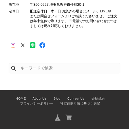
れやダメージは、写真や商品説明に反
所在地
〒350-0227 埼玉県坂戸市仲町20-1
映しております。 ご不快な思いをさ
定休日
配送定休日：木・日 お急ぎの場合はメール、LINE＠、
れた中で、率直なご意見をお寄せいた
または問合せフォームよりご相談くださいませ。 ご注文
は年中無休で承ります。 ※電話でのお問い合わせにつき
だきましたことに感謝申し上げます。
ましては現在対応しておりません。
今回のご指摘を重く受け止め、まずは
商品の状態を丁寧に確認させていただ
きます。 掲載内容では分からない状
態が確認された場合には、当店の検品
時の見落としとして真摯に受け止め、
検品方法と状態の伝え方を改めて見直
し、全スタッフで共有してまいりま
search
す。 オンラインでも安心して商品を
お選びいただけるよう、より正確な状
態確認とご案内に努めてまいります。
HOME
About Us
Blog
Contact Us
会員規約
プライバシーポリシー
特定商取引法に基づく表記
Salvatore Ferragamo サルヴァトーレ フェラガモ ショルダーバッグ ブラウン ガンチーニ スエード ワンショルダーバッグ vintage ヴィンテージ オールド dgh7fy
2026/07/30