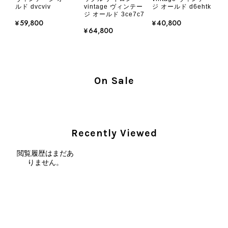
ルド dvcviv
vintage ヴィンテー
ジ オールド d6ehtk
です
ジ オールド 3ce7c7
¥59,800
¥40,800
¥64,800
この度はご購入いただき、そして素敵
なレビューをありがとうございます。
商品を無事にお受け取りいただき、気
に入っていただけたとのこと、大変安
On Sale
心いたしました。 また、商品からヴ
ィンテージならではの上品な魅力を感
じていただけたようで、スタッフ一同
大変励みになります！ ぜひこれから
末永くご愛用いただけましたら幸いで
Recently Viewed
す。 また気になる商品やご不明な点
などございましたら、いつでもお気軽
閲覧履歴はまだあ
りません。
にご相談ください。 またご縁がござ
いましたら、ぜひよろしくお願いいた
します。 VintageShop solo