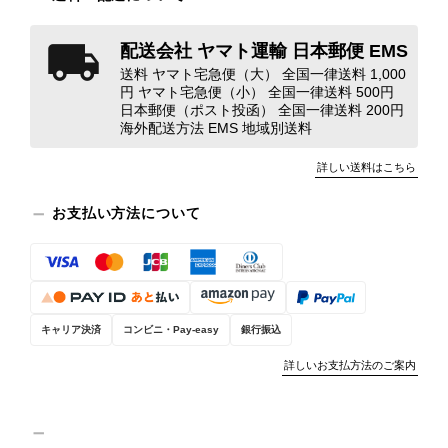
きはたまたまだと思っていましたが、今回も掲載内容だけでは判
断できない状態の商品が届きとても残念です。 決して安い買い物
配送会社 ヤマト運輸 日本郵便 EMS
ではなかったため、ショックも大きかったです。 私は今後こちら
で購入することはないですが、同じような思いをする購入者が出
送料 ヤマト宅急便（大） 全国一律送料 1,000
円 ヤマト宅急便（小） 全国一律送料 500円
ないよう、商品の状態をより正確に記載し、見えない部分も含め
日本郵便（ポスト投函） 全国一律送料 200円
て写真や説明で分かるよう改善していただきたいです。
海外配送方法 EMS 地域別送料
詳しい送料はこちら
この度は、楽しみにお待ちいただいた
商品で、衛生面へのご不安を含め、残
お支払い方法について
念な思いをおかけしましたこと、心よ
りお詫び申し上げます。お受け取りに
なった際のお気持ちを思うと、大変心
苦しく感じております。 今回の商品
につきましては、当店よりご連絡のう
え、返品・返金を含め、責任をもって
キャリア決済
コンビニ・Pay-easy
銀行振込
対応してまいります。 バッグは、外
詳しいお支払方法のご案内
装と内装をそれぞれ確認し、個別にラ
ンクを表示しております。これは、外
観の印象だけで商品の状態全体を判断
しないためです。また、確認できた汚