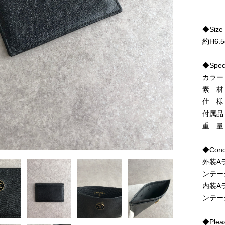
◆Size
約H6.5
◆Spe
カラー
素 材
仕 様
付属品
重 量
◆Condi
外装A
ンテー
内装A
ンテー
◆Pleas