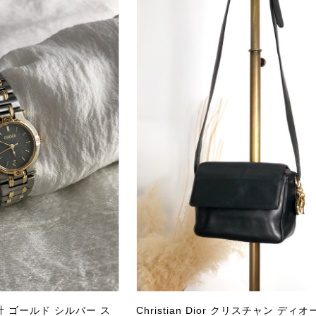
商品が直ぐに届きました。思った以上に素敵なお品でした。
Salvatore Ferragamo サルヴァトーレ フェラガモ ショルダーバッグ ブラウン ガンチーニ スエード ワンショルダーバッグ vintage ヴィンテージ オールド dgh7fy
/30
この度はご購入いただき、そして素敵なレビュー
き、また迅速にお届けできたとのこと、大変安心
た」とのお言葉をいただき、スタッフ一同とても
永くご愛用いただけましたら幸いです。 また気
軽にご相談ください。 またご縁がございましたら、ぜひ
PRADA プラダ VITELLO PHENIX ショルダーバッグ ブラウン ロゴ レザー 2WAY BL0805 vintage ヴィンテージ オールド 2rpjby
/23
計 ゴールド シルバー ス
Christian Dior クリスチャン ディオ