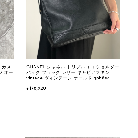
際に届いた商品は、写真には写っていない内側の蛇腹部分と全面ポ
とは思えない状態で、見た瞬間に気持ち悪さを感じ、とても使用で
しており、多少の経年劣化は承知のうえで購入しています。 しか
記していただくべきだと思います。 実は以前こちらで購入した際
た。 そのときはたまたまだと思っていましたが、今回も掲載内容
して安い買い物ではなかったため、ショックも大きかったです。
いをする購入者が出ないよう、商品の状態をより正確に記載し、見
きたいです。
 カメ
CHANEL シャネル トリプルココ ショルダー
ジ オー
バッグ ブラック レザー キャビアスキン
衛生面へのご不安を含め、残念な思いをおかけしましたこと、
vintage ヴィンテージ オールド gph8sd
際のお気持ちを思うと、大変心苦しく感じております。 今
え、返品・返金を含め、責任をもって対応してまいります。
¥178,920
にランクを表示しております。これは、外観の印象だけで商品
できた汚れやダメージは、写真や商品説明に反映しておりま
をお寄せいただきましたことに感謝申し上げます。今回のご
確認させていただきます。 掲載内容では分からない状態が
として真摯に受け止め、検品方法と状態の伝え方を改めて見直
インでも安心して商品をお選びいただけるよう、より正確な