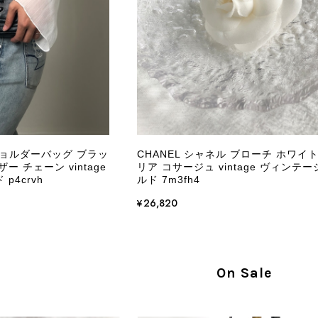
外装内装ともにAランクの商品を購入しました。 しかし、実
ケットにカビがびっしりと生えていました。 とてもAランク
CELINE セリーヌ ショルダーバッグ ブラック ガンチーニ レザー 2way vintage ヴィンテージ オールド nifgs8
/01
きる状態ではありません。 ヴィンテージ品であることは理解
し、このような状態であれば、商品説明や掲載写真で事前に明
にも、写真には写っていない内側部分に目立つ汚れがありまし
だけでは判断できない状態の商品が届きとても残念です。 決
私は今後こちらで購入することはないですが、同じような思
えない部分も含めて写真や説明で分かるよう改善していただ
 ショルダーバッグ ブラッ
CHANEL シャネル ブローチ ホワイト
ー チェーン vintage
リア コサージュ vintage ヴィンテー
この度は、楽しみにお待ちいただいた商品で、
p4crvh
ルド 7m3fh4
心よりお詫び申し上げます。お受け取りになった
回の商品につきましては、当店よりご連絡のう
¥26,820
バッグは、外装と内装をそれぞれ確認し、個別
の状態全体を判断しないためです。また、確認
す。 ご不快な思いをされた中で、率直なご意見
指摘を重く受け止め、まずは商品の状態を丁寧に
On Sale
確認された場合には、当店の検品時の見落とし
し、全スタッフで共有してまいります。 オンラ
状態確認とご案内に努めてまいります。