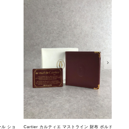
またご縁が有りましたら宜しくお願い致します。
をありがとうございます。 商品を無事にお受け取りいただ
いたしました！ さらに、「思った以上に素敵なお品でし
嬉しく、何よりの励みになります。 ぜひこちらの商品を末
になる商品やご不明な点などございましたら、いつでもお気
よろしくお願いいたします。 VintageShop solo
ール ショ
Cartier カルティエ マストライン 財布 ボルド
Chr