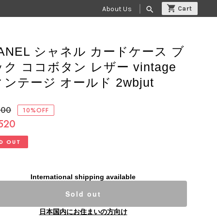
About Us
search
ANEL シャネル カードケース ブ
ク ココボタン レザー vintage
ンテージ オールド 2wbjut
800
10%OFF
,520
D OUT
International shipping available
Sold out
日本国内にお住まいの方向け