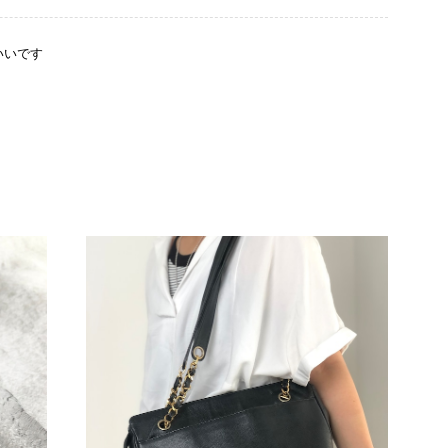
いいです
をありがとうございます。 商品を無事にお受け取りいただ
たしました。 また、商品からヴィンテージならではの上品
大変励みになります！ ぜひこれから末永くご愛用いただけ
な点などございましたら、いつでもお気軽にご相談くださ
します。 VintageShop solo