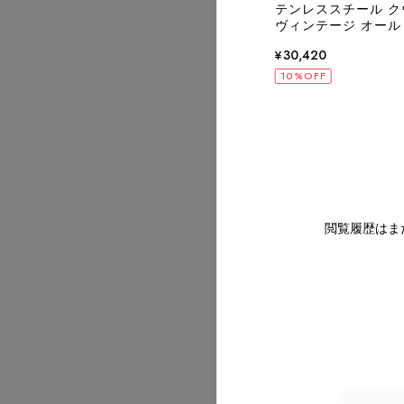
シルク vintage ヴィンテージ オールド
テンレススチール クウォー
n
ヴィンテージ オールド r
720
¥30,420
OFF
10%OFF
2026/07
2026/07
閲覧履歴はま
2026/07