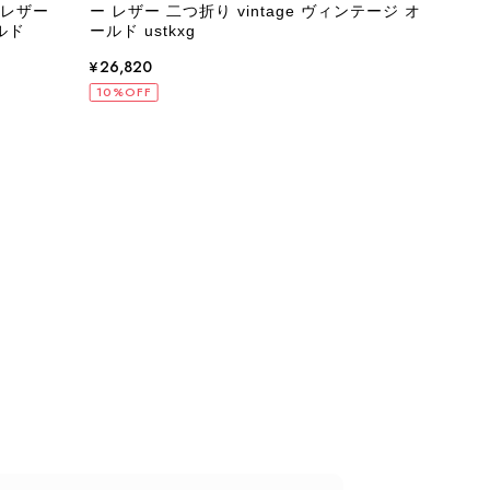
レザー
ー レザー 二つ折り vintage ヴィンテージ オ
スレ
ルド
ールド ustkxg
vin
¥26,820
¥14
10%OFF
10%
状態でした。希少なカラーで可愛いデザインのバッグをお譲りくだ
インでした。 ちょうどいい具合にヴィンテージ感も溢れているの
軍バッグとして大活躍してくれそうです！ 大切に使わせていただ
うございました。
るレビューをお寄せいただき、誠にありがとうございます。