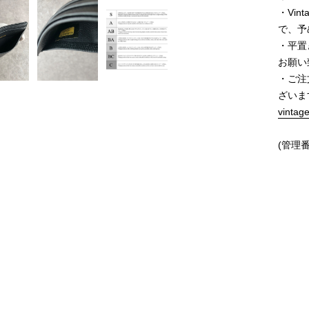
・Vi
で、予
・平置
お願い
・ご注
ざいま
vintag
(管理番