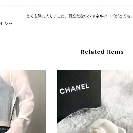
とても気に入りました、目立たないシャネルのロゴがとても
CHANEL シャネル 財布 ブラック ココマーク レザー キャビアスキン 長財布 vintage ヴィンテージ オールド cvjxwf
/05
この度はご購入いただき、そして素敵なレビュー
Related Items
き、気に入っていただけたとのこと、大変安心い
な魅力を感じていただけたようで、スタッフ一同
ましたら幸いです。 また気になる商品やご不明
い。 またご縁がございましたら、ぜひよろしくお願いいた
CELINE セリーヌ ブレスレット シルバー トリオンフ ホースビット SILVER925 vintage ヴィンテージ オールド 7f8hjn
/05