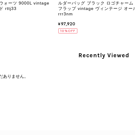
ツ 9000L vintage
ルダーバッグ ブラック ロゴチャーム 
ttj33
フラップ vintage ヴィンテージ オー
rrr3nm
PRADA プラダ 財布 ブラック レザー サフィアーノ vintage ヴィンテージ オールド darw4w
¥97,920
/16
10%OFF
Recently Viewed
CELINE セリーヌ 財布 ブラック ガンチーニ レザー 3つ折り vintage ヴィンテージ オールド 6xspmn
/16
だありません。
本日無事に受け取りました。 今回も想像よりはるかに綺麗な
さり、ありがとうございました。初めて見つけたカラーとデザ
CELINE セリーヌ マカダム ショルダーバッグ ホワイト ホースビット PVC レザー ミニバッグ vintage ヴィンテージ オールド ctjind
/15
で、とても気に入りました！前回のバッグと同様、私の中の一
けたらと思います。また是非拝見させてください。ありがと
この度も当店をご利用いただき、そして心温ま