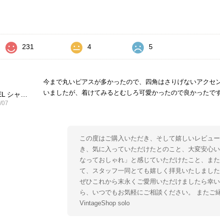
価
231
4
5
今まで丸いピアスが多かったので、四角はさりげないアクセ
いましたが、着けてみるとむしろ可愛かったので良かったで
CHANEL シャネル ピアス ブラック ココマーク ストーン vintage ヴィンテージ オールド yg33jb
/07
この度はご購入いただき、そして嬉しいレビュー
き、気に入っていただけたとのこと、大変安心い
なっておしゃれ」と感じていただけたこと、ま
て、スタッフ一同とても嬉しく拝見いたしました
ぜひこれから末永くご愛用いただけましたら幸い
ら、いつでもお気軽にご相談ください。 またご
VintageShop solo