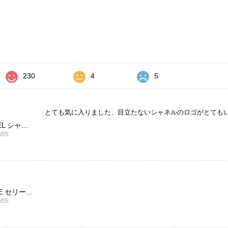
価
230
4
5
とても気に入りました、目立たないシャネルのロゴがとても
CHANEL シャネル 財布 ブラック ココマーク レザー キャビアスキン 長財布 vintage ヴィンテージ オールド cvjxwf
/05
CELINE セリーヌ ブレスレット シルバー トリオンフ ホースビット SILVER925 vintage ヴィンテージ オールド 7f8hjn
/05