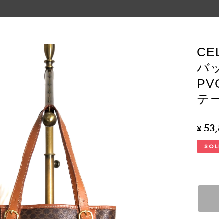
CE
バ
PV
テー
53
¥
SOL