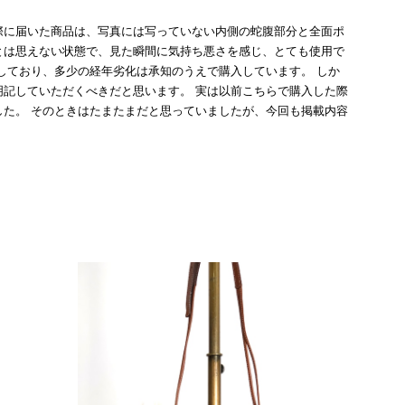
際に届いた商品は、写真には写っていない内側の蛇腹部分と全面ポ
とは思えない状態で、見た瞬間に気持ち悪さを感じ、とても使用で
しており、多少の経年劣化は承知のうえで購入しています。 しか
記していただくべきだと思います。 実は以前こちらで購入した際
た。 そのときはたまたまだと思っていましたが、今回も掲載内容
して安い買い物ではなかったため、ショックも大きかったです。
いをする購入者が出ないよう、商品の状態をより正確に記載し、見
きたいです。
衛生面へのご不安を含め、残念な思いをおかけしましたこと、
際のお気持ちを思うと、大変心苦しく感じております。 今
え、返品・返金を含め、責任をもって対応してまいります。
にランクを表示しております。これは、外観の印象だけで商品
できた汚れやダメージは、写真や商品説明に反映しておりま
をお寄せいただきましたことに感謝申し上げます。今回のご
確認させていただきます。 掲載内容では分からない状態が
として真摯に受け止め、検品方法と状態の伝え方を改めて見直
インでも安心して商品をお選びいただけるよう、より正確な