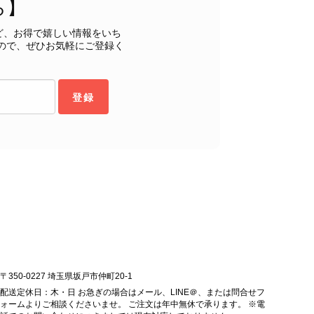
ら】
もご満足いただけたとのこと、安心いたしました。 「初め
ヴィンテージならではの魅力をお気に召していただけたこと、
ど、お得で嬉しい情報をいち
購入いただいたバッグに続き、今回のバッグも「一軍バッ
ので、ぜひお気軽にご登録く
ちにとって何よりの励みです。 ぜひ末永くご愛用いただ
ら幸いです。 これからも魅力的なヴィンテージアイテムを
お気に入りの一点との出会いがございましたら嬉しく思いま
登録
します。 VintageShop solo
ッグを購入させていただき、ありがとうございました。
〒350-0227 埼玉県坂戸市仲町20-1
配送定休日：木・日 お急ぎの場合はメール、LINE＠、または問合せフ
ォームよりご相談くださいませ。 ご注文は年中無休で承ります。 ※電