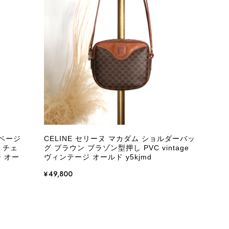
またご縁が有りましたら宜しくお願い致します。
をありがとうございます。 商品を無事にお受け取りいただ
いたしました！ さらに、「思った以上に素敵なお品でし
嬉しく、何よりの励みになります。 ぜひこちらの商品を末
になる商品やご不明な点などございましたら、いつでもお気
 ベージ
CELINE セリーヌ マカダム ショルダーバッ
よろしくお願いいたします。 VintageShop solo
 チェ
グ ブラウン ブラゾン型押し PVC vintage
ジ オー
ヴィンテージ オールド y5kjmd
¥49,800