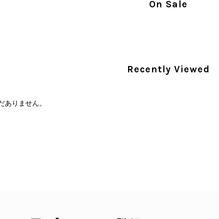
On Sale
PRADA プラダ 財布 ブラック レザー サフィアーノ vintage ヴィンテージ オールド darw4w
/16
Recently Viewed
だありません。
CELINE セリーヌ 財布 ブラック ガンチーニ レザー 3つ折り vintage ヴィンテージ オールド 6xspmn
/16
本日無事に受け取りました。 今回も想像よりはるかに綺麗な
さり、ありがとうございました。初めて見つけたカラーとデザ
CELINE セリーヌ マカダム ショルダーバッグ ホワイト ホースビット PVC レザー ミニバッグ vintage ヴィンテージ オールド ctjind
/15
で、とても気に入りました！前回のバッグと同様、私の中の一
けたらと思います。また是非拝見させてください。ありがと
この度も当店をご利用いただき、そして心温ま