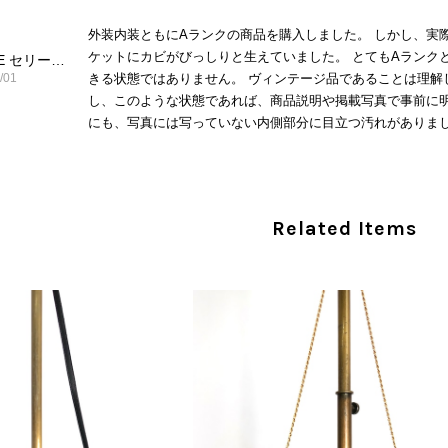
外装内装ともにAランクの商品を購入しました。 しかし、実
ケットにカビがびっしりと生えていました。 とてもAランク
CELINE セリーヌ ショルダーバッグ ブラック ガンチーニ レザー 2way vintage ヴィンテージ オールド nifgs8
/01
きる状態ではありません。 ヴィンテージ品であることは理解
し、このような状態であれば、商品説明や掲載写真で事前に明
にも、写真には写っていない内側部分に目立つ汚れがありまし
だけでは判断できない状態の商品が届きとても残念です。 決
私は今後こちらで購入することはないですが、同じような思
えない部分も含めて写真や説明で分かるよう改善していただ
Related Items
この度は、楽しみにお待ちいただいた商品で、
心よりお詫び申し上げます。お受け取りになった
回の商品につきましては、当店よりご連絡のう
バッグは、外装と内装をそれぞれ確認し、個別
の状態全体を判断しないためです。また、確認
す。 ご不快な思いをされた中で、率直なご意見
指摘を重く受け止め、まずは商品の状態を丁寧に
確認された場合には、当店の検品時の見落とし
し、全スタッフで共有してまいります。 オンラ
状態確認とご案内に努めてまいります。