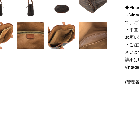
◆Pleas
・Vi
で、ご
・平置
お願い
・ご注
ざいま
詳細は
vintag
(管理番