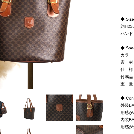
◆ Siz
約H23
ハンド
◆ Spe
カラー
素 材
仕 様
付属品
重 量
◆ Cond
外装B
用感が
内装B
用感が