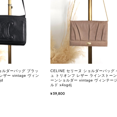
商品が直ぐに届きました。思った以上に素敵なお品でした。
Salvatore Ferragamo サルヴァトーレ フェラガモ ショルダーバッグ ブラウン ガンチーニ スエード ワンショルダーバッグ vintage ヴィンテージ オールド dgh7fy
/30
この度はご購入いただき、そして素敵なレビュー
き、また迅速にお届けできたとのこと、大変安心
た」とのお言葉をいただき、スタッフ一同とても
永くご愛用いただけましたら幸いです。 また気
ショルダーバッグ ブラッ
CELINE セリーヌ ショルダーバッグ
軽にご相談ください。 またご縁がございましたら、ぜひ
ザー vintage ヴィン
ュ トリオンフ レザー ラインストーン
jd
ーンショルダー vintage ヴィンテー
ルド x4sgdj
¥59,800
PRADA プラダ VITELLO PHENIX ショルダーバッグ ブラウン ロゴ レザー 2WAY BL0805 vintage ヴィンテージ オールド 2rpjby
/23