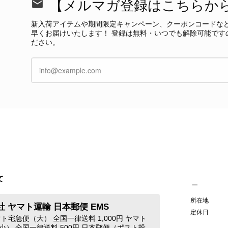
【メルマガ登録はこちらか
今回も商品を無事にお受け取りいただき、状態に
て見つけたカラーとデザイン」とのお言葉や、
新入荷アイテムや期間限定キャンペーン、クーポンコードな
本当に嬉しく思っております。 さらに、前回ご
早くお届けいたします！ 登録は無料・いつでも解除可能です
グ」としてご愛用いただけるとのお言葉は、私た
ださい。
き、素敵な時間をともに過ごしていただけました
ご紹介できるよう努めてまいりますので、また
す。 またご縁がございましたら、ぜひよろしくお願いいた
GUCCI グッチ 腕時計 シルバー ステンレススチール クウォーツ 7900P vintage ヴィンテージ オールド 4dstrr
/12
て
発送が早く、商品も画像と一致しており満足です。 素敵なバ
Christian Dior クリスチャン ディオール ショルダーバッグ ブラック ロゴ チャーム レザー ミニバッグ vintage ヴィンテージ オールド gpxtra
所在地
 ヤマト運輸 日本郵便 EMS
/07
定休日
ト宅急便（大） 全国一律送料 1,000円 ヤマト
小） 全国一律送料 500円 日本郵便（ポスト投