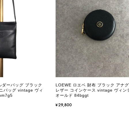
状態確認とご案内に努めてまいります。
商品が直ぐに届きました。思った以上に素敵なお品でした。
Salvatore Ferragamo サルヴァトーレ フェラガモ ショルダーバッグ ブラウン ガンチーニ スエード ワンショルダーバッグ vintage ヴィンテージ オールド dgh7fy
/30
この度はご購入いただき、そして素敵なレビュー
き、また迅速にお届けできたとのこと、大変安心
た」とのお言葉をいただき、スタッフ一同とても
永くご愛用いただけましたら幸いです。 また気
ョルダーバッグ ブラック
LOEWE ロエベ 財布 ブラック アナ
軽にご相談ください。 またご縁がございましたら、ぜひ
バッグ vintage ヴィ
レザー コインケース vintage ヴィ
m7g5
オールド 84bggt
¥29,800
PRADA プラダ VITELLO PHENIX ショルダーバッグ ブラウン ロゴ レザー 2WAY BL0805 vintage ヴィンテージ オールド 2rpjby
/23