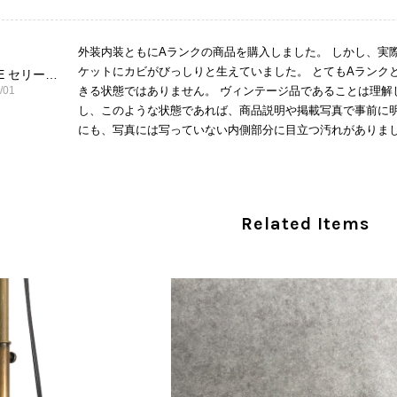
外装内装ともにAランクの商品を購入しました。 しかし、実
ケットにカビがびっしりと生えていました。 とてもAランク
CELINE セリーヌ ショルダーバッグ ブラック ガンチーニ レザー 2way vintage ヴィンテージ オールド nifgs8
/01
きる状態ではありません。 ヴィンテージ品であることは理解
し、このような状態であれば、商品説明や掲載写真で事前に明
にも、写真には写っていない内側部分に目立つ汚れがありまし
だけでは判断できない状態の商品が届きとても残念です。 決
私は今後こちらで購入することはないですが、同じような思
えない部分も含めて写真や説明で分かるよう改善していただ
Related Items
この度は、楽しみにお待ちいただいた商品で、
心よりお詫び申し上げます。お受け取りになった
回の商品につきましては、当店よりご連絡のう
バッグは、外装と内装をそれぞれ確認し、個別
の状態全体を判断しないためです。また、確認
す。 ご不快な思いをされた中で、率直なご意見
指摘を重く受け止め、まずは商品の状態を丁寧に
確認された場合には、当店の検品時の見落とし
し、全スタッフで共有してまいります。 オンラ