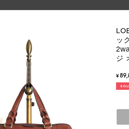
LO
ッ
2w
ジ 
89
¥
SOL