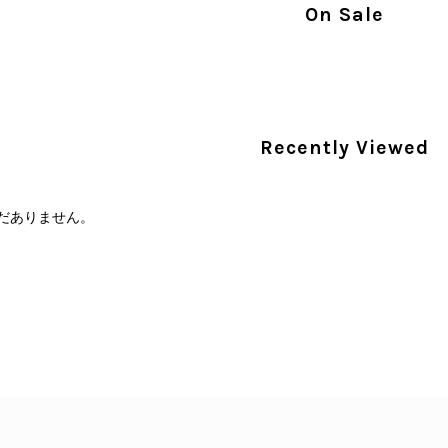
On Sale
PRADA プラダ 財布 ブラック レザー サフィアーノ vintage ヴィンテージ オールド darw4w
/16
Recently Viewed
だありません。
CELINE セリーヌ 財布 ブラック ガンチーニ レザー 3つ折り vintage ヴィンテージ オールド 6xspmn
/16
本日無事に受け取りました。 今回も想像よりはるかに綺麗な
さり、ありがとうございました。初めて見つけたカラーとデザ
CELINE セリーヌ マカダム ショルダーバッグ ホワイト ホースビット PVC レザー ミニバッグ vintage ヴィンテージ オールド ctjind
/15
で、とても気に入りました！前回のバッグと同様、私の中の一
けたらと思います。また是非拝見させてください。ありがと