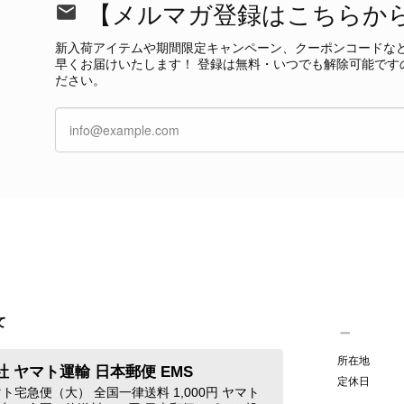
【メルマガ登録はこちらか
この度も当店をご利用いただき、そして心温ま
今回も商品を無事にお受け取りいただき、状態に
新入荷アイテムや期間限定キャンペーン、クーポンコードな
て見つけたカラーとデザイン」とのお言葉や、
早くお届けいたします！ 登録は無料・いつでも解除可能です
本当に嬉しく思っております。 さらに、前回ご
ださい。
グ」としてご愛用いただけるとのお言葉は、私た
き、素敵な時間をともに過ごしていただけました
ご紹介できるよう努めてまいりますので、また
す。 またご縁がございましたら、ぜひよろしくお願いいた
GUCCI グッチ 腕時計 シルバー ステンレススチール クウォーツ 7900P vintage ヴィンテージ オールド 4dstrr
/12
て
発送が早く、商品も画像と一致しており満足です。 素敵なバ
所在地
 ヤマト運輸 日本郵便 EMS
Christian Dior クリスチャン ディオール ショルダーバッグ ブラック ロゴ チャーム レザー ミニバッグ vintage ヴィンテージ オールド gpxtra
定休日
ト宅急便（大） 全国一律送料 1,000円 ヤマト
/07