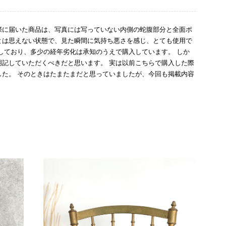
際に届いた商品は、写真には写っていない内側の蛇腹部分と全面ポ
とは思えない状態で、見た瞬間に気持ち悪さを感じ、とても使用で
しており、多少の経年劣化は承知のうえで購入しています。 しか
記していただくべきだと思います。 実は以前こちらで購入した際
た。 そのときはたまたまだと思っていましたが、今回も掲載内容
して安い買い物ではなかったため、ショックも大きかったです。
いをする購入者が出ないよう、商品の状態をより正確に記載し、見
きたいです。
衛生面へのご不安を含め、残念な思いをおかけしましたこと、
際のお気持ちを思うと、大変心苦しく感じております。 今
え、返品・返金を含め、責任をもって対応してまいります。
にランクを表示しております。これは、外観の印象だけで商品
できた汚れやダメージは、写真や商品説明に反映しておりま
をお寄せいただきましたことに感謝申し上げます。今回のご
確認させていただきます。 掲載内容では分からない状態が
として真摯に受け止め、検品方法と状態の伝え方を改めて見直
インでも安心して商品をお選びいただけるよう、より正確な