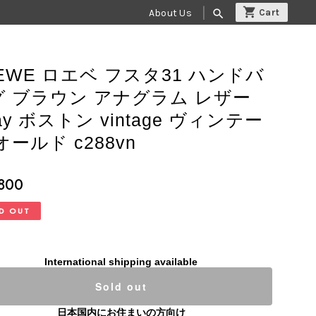
About Us
search
EWE ロエベ フスタ31 ハンドバ
グ ブラウン アナグラム レザー
ay ボストン vintage ヴィンテー
オールド c288vn
,800
D OUT
International shipping available
Sold out
日本国内にお住まいの方向け