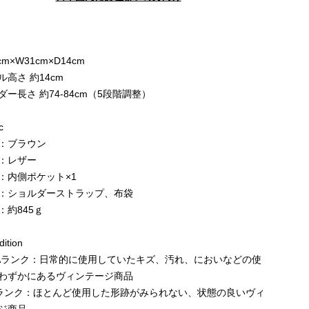
e
cm×W31cm×D14cm
ル高さ 約14cm
ダー長さ 約74-84cm（5段階調整）
c
：ブラウン
：レザー
：内側ポケット×1
：ショルダーストラップ、布袋
：約845ｇ
ition
Aランク：日常的に使用していたキズ、汚れ、においなどの使
わずかにあるヴィンテージ商品
ランク：ほとんど使用した形跡がみられない、状態の良いヴィ