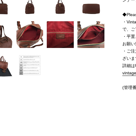
ンテー
◆Pleas
・Vi
で、ご
・平置
お願い
・ご注
ざいま
詳細は
vintag
(管理番