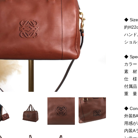
◆ Siz
約H22
ハンド
ショル
◆ Spe
カラー
素 材
仕 様
付属品
重 量
◆ Cond
外装B
用感が
内装A