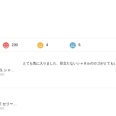
価
230
4
5
とても気に入りました、目立たないシャネルのロゴがとても
CHANEL シャネル 財布 ブラック ココマーク レザー キャビアスキン 長財布 vintage ヴィンテージ オールド cvjxwf
/05
CELINE セリーヌ ブレスレット シルバー トリオンフ ホースビット SILVER925 vintage ヴィンテージ オールド 7f8hjn
/05