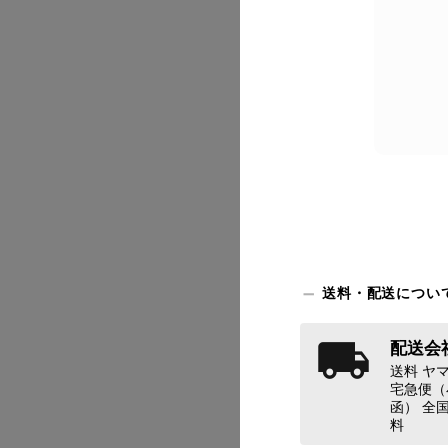
2026/07
送料・配送につい
配送会社
送料 ヤマ
2026/07
宅急便（
函） 全国
料