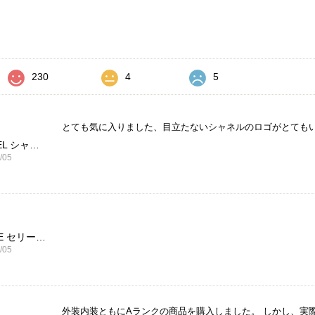
価
230
4
5
とても気に入りました、目立たないシャネルのロゴがとても
CHANEL シャネル 財布 ブラック ココマーク レザー キャビアスキン 長財布 vintage ヴィンテージ オールド cvjxwf
/05
CELINE セリーヌ ブレスレット シルバー トリオンフ ホースビット SILVER925 vintage ヴィンテージ オールド 7f8hjn
/05
外装内装ともにAランクの商品を購入しました。 しかし、実