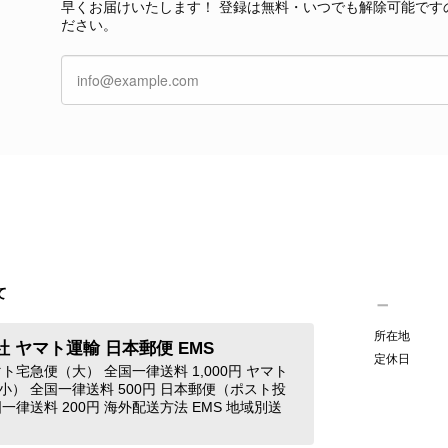
早くお届けいたします！ 登録は無料・いつでも解除可能です
本当に嬉しく思っております。 さらに、前回ご
ださい。
グ」としてご愛用いただけるとのお言葉は、私た
き、素敵な時間をともに過ごしていただけました
ご紹介できるよう努めてまいりますので、また
す。 またご縁がございましたら、ぜひよろしくお願いいた
GUCCI グッチ 腕時計 シルバー ステンレススチール クウォーツ 7900P vintage ヴィンテージ オールド 4dstrr
/12
て
発送が早く、商品も画像と一致しており満足です。 素敵なバ
所在地
 ヤマト運輸 日本郵便 EMS
Christian Dior クリスチャン ディオール ショルダーバッグ ブラック ロゴ チャーム レザー ミニバッグ vintage ヴィンテージ オールド gpxtra
定休日
ト宅急便（大） 全国一律送料 1,000円 ヤマト
/07
小） 全国一律送料 500円 日本郵便（ポスト投
一律送料 200円 海外配送方法 EMS 地域別送
この度はご購入いただき、そして素敵なレビュー