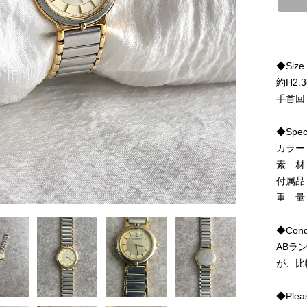
◆Size
約H2.3
手首回り
◆Spe
カラー
素 材
付属品
重 量
◆Condi
ABラ
が、比
◆Pleas