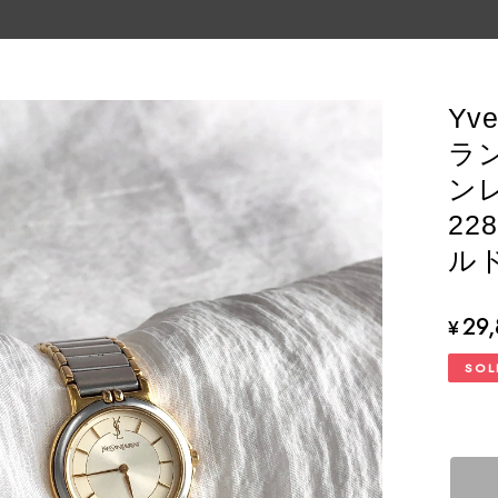
Yv
ラ
ンレ
22
ルド
29
¥
SOL