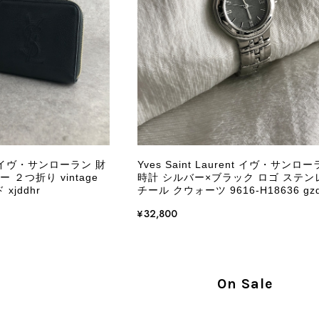
商品が直ぐに届きました。思った以上に素敵なお品でした。
Salvatore Ferragamo サルヴァトーレ フェラガモ ショルダーバッグ ブラウン ガンチーニ スエード ワンショルダーバッグ vintage ヴィンテージ オールド dgh7fy
/30
この度はご購入いただき、そして素敵なレビュー
き、また迅速にお届けできたとのこと、大変安心
た」とのお言葉をいただき、スタッフ一同とても
永くご愛用いただけましたら幸いです。 また気
rent イヴ・サンローラン 財
Yves Saint Laurent イヴ・サンロ
軽にご相談ください。 またご縁がございましたら、ぜひ
ー ２つ折り vintage
時計 シルバー×ブラック ロゴ ステン
xjddhr
チール クウォーツ 9616-H18636 gzd
¥32,800
PRADA プラダ VITELLO PHENIX ショルダーバッグ ブラウン ロゴ レザー 2WAY BL0805 vintage ヴィンテージ オールド 2rpjby
/23
On Sale