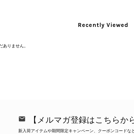
PRADA プラダ 財布 ブラック レザー サフィアーノ vintage ヴィンテージ オールド darw4w
/16
Recently Viewed
だありません。
CELINE セリーヌ 財布 ブラック ガンチーニ レザー 3つ折り vintage ヴィンテージ オールド 6xspmn
/16
本日無事に受け取りました。 今回も想像よりはるかに綺麗な
さり、ありがとうございました。初めて見つけたカラーとデザ
CELINE セリーヌ マカダム ショルダーバッグ ホワイト ホースビット PVC レザー ミニバッグ vintage ヴィンテージ オールド ctjind
/15
で、とても気に入りました！前回のバッグと同様、私の中の一
けたらと思います。また是非拝見させてください。ありがと
【メルマガ登録はこちらか
この度も当店をご利用いただき、そして心温ま
今回も商品を無事にお受け取りいただき、状態に
新入荷アイテムや期間限定キャンペーン、クーポンコードな
て見つけたカラーとデザイン」とのお言葉や、