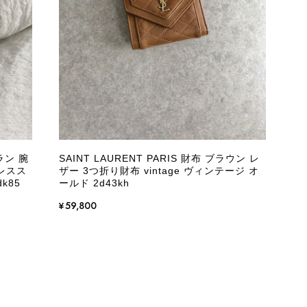
またご縁が有りましたら宜しくお願い致します。
をありがとうございます。 商品を無事にお受け取りいただ
いたしました！ さらに、「思った以上に素敵なお品でし
嬉しく、何よりの励みになります。 ぜひこちらの商品を末
になる商品やご不明な点などございましたら、いつでもお気
ーラン 腕
SAINT LAURENT PARIS 財布 ブラウン レ
よろしくお願いいたします。 VintageShop solo
レスス
ザー 3つ折り財布 vintage ヴィンテージ オ
k85
ールド 2d43kh
¥59,800