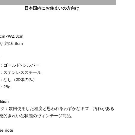
日本国内にお住まいの方向け
cm×W2.3cm
 約16.8cm
c
：ゴールド×シルバー
：ステンレススチール
：なし（本体のみ）
：28g
tion
ンク：数回使用した程度と思われるわずかなキズ、汚れがある
較的きれいな状態のヴィンテージ商品。
e note