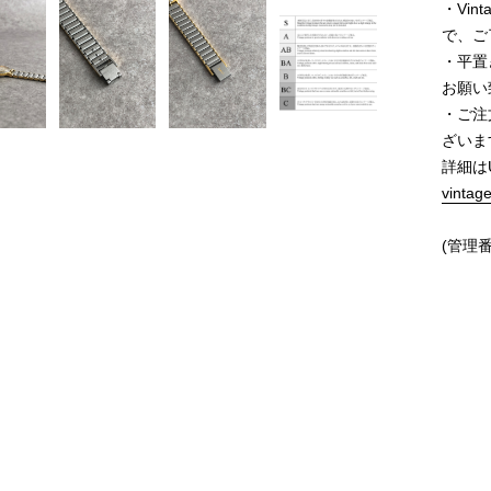
・Vi
で、ご
・平置
お願い
・ご注
ざいま
詳細は
vintag
(管理番