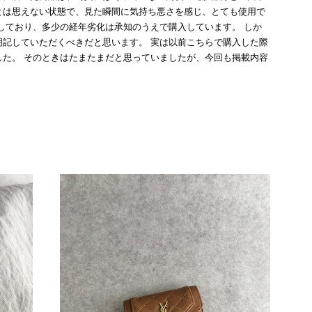
とは思えない状態で、見た瞬間に気持ち悪さを感じ、とても使用で
しており、多少の経年劣化は承知のうえで購入しています。 しか
記していただくべきだと思います。 実は以前こちらで購入した際
た。 そのときはたまたまだと思っていましたが、今回も掲載内容
して安い買い物ではなかったため、ショックも大きかったです。
いをする購入者が出ないよう、商品の状態をより正確に記載し、見
きたいです。
衛生面へのご不安を含め、残念な思いをおかけしましたこと、
際のお気持ちを思うと、大変心苦しく感じております。 今
え、返品・返金を含め、責任をもって対応してまいります。
にランクを表示しております。これは、外観の印象だけで商品
できた汚れやダメージは、写真や商品説明に反映しておりま
をお寄せいただきましたことに感謝申し上げます。今回のご
確認させていただきます。 掲載内容では分からない状態が
として真摯に受け止め、検品方法と状態の伝え方を改めて見直
インでも安心して商品をお選びいただけるよう、より正確な