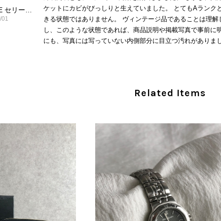
ケットにカビがびっしりと生えていました。 とてもAランク
CELINE セリーヌ ショルダーバッグ ブラック ガンチーニ レザー 2way vintage ヴィンテージ オールド nifgs8
/01
きる状態ではありません。 ヴィンテージ品であることは理解
し、このような状態であれば、商品説明や掲載写真で事前に明
にも、写真には写っていない内側部分に目立つ汚れがありまし
だけでは判断できない状態の商品が届きとても残念です。 決
私は今後こちらで購入することはないですが、同じような思
えない部分も含めて写真や説明で分かるよう改善していただ
Related Items
この度は、楽しみにお待ちいただいた商品で、
心よりお詫び申し上げます。お受け取りになった
回の商品につきましては、当店よりご連絡のう
バッグは、外装と内装をそれぞれ確認し、個別
の状態全体を判断しないためです。また、確認
す。 ご不快な思いをされた中で、率直なご意見
指摘を重く受け止め、まずは商品の状態を丁寧に
確認された場合には、当店の検品時の見落とし
し、全スタッフで共有してまいります。 オンラ
状態確認とご案内に努めてまいります。