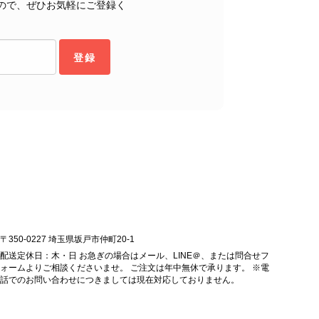
ので、ぜひお気軽にご登録く
購入いただいたバッグに続き、今回のバッグも「一軍バッ
ちにとって何よりの励みです。 ぜひ末永くご愛用いただ
ら幸いです。 これからも魅力的なヴィンテージアイテムを
登録
お気に入りの一点との出会いがございましたら嬉しく思いま
します。 VintageShop solo
ッグを購入させていただき、ありがとうございました。
〒350-0227 埼玉県坂戸市仲町20-1
配送定休日：木・日 お急ぎの場合はメール、LINE＠、または問合せフ
ォームよりご相談くださいませ。 ご注文は年中無休で承ります。 ※電
話でのお問い合わせにつきましては現在対応しておりません。
をありがとうございます。 商品を無事にお受け取りいただ