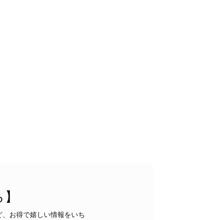
状態でした。希少なカラーで可愛いデザインのバッグをお譲りくだ
インでした。 ちょうどいい具合にヴィンテージ感も溢れているの
軍バッグとして大活躍してくれそうです！ 大切に使わせていただ
うございました。
ら】
るレビューをお寄せいただき、誠にありがとうございます。
もご満足いただけたとのこと、安心いたしました。 「初め
ど、お得で嬉しい情報をいち
ヴィンテージならではの魅力をお気に召していただけたこと、