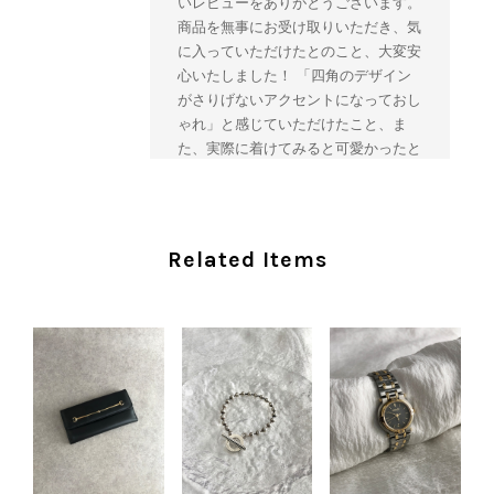
いレビューをありがとうございます。
商品を無事にお受け取りいただき、気
に入っていただけたとのこと、大変安
心いたしました！ 「四角のデザイン
がさりげないアクセントになっておし
ゃれ」と感じていただけたこと、ま
た、実際に着けてみると可愛かったと
のおっしゃっていただけて、スタッフ
一同とても嬉しく拝見いたしました。
ヴィンテージならではの存在感と魅力
を楽しみながら、ぜひこれから末永く
Related Items
ご愛用いただけましたら幸いです。
また気になる商品やご不明な点などご
ざいましたら、いつでもお気軽にご相
談ください。 またご縁がございまし
たら、ぜひよろしくお願いいたしま
す。 VintageShop solo