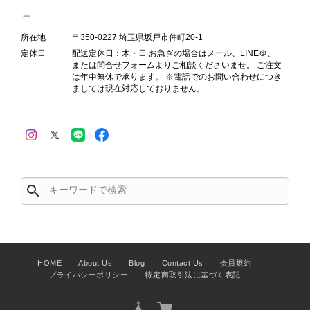
所在地
〒350-0227 埼玉県坂戸市仲町20-1
Salvatore Ferragamo サルヴァトーレ フェラガモ ショルダーバッグ ブラウン ガンチーニ スエード ワンショルダーバッグ vintage ヴィンテージ オールド dgh7fy
2026/07/30
定休日
配送定休日：木・日 お急ぎの場合はメール、LINE＠、
または問合せフォームよりご相談くださいませ。 ご注文
は年中無休で承ります。 ※電話でのお問い合わせにつき
ましては現在対応しておりません。
商品が直ぐに届きました。思った以上に素敵なお品でした。また
ご縁が有りましたら宜しくお願い致します。
この度はご購入いただき、そして素敵
なレビューをありがとうございます。
商品を無事にお受け取りいただき、ま
search
た迅速にお届けできたとのこと、大変
安心いたしました！ さらに、「思っ
た以上に素敵なお品でした」とのお言
葉をいただき、スタッフ一同とても嬉
しく、何よりの励みになります。 ぜ
HOME
About Us
Blog
Contact Us
会員規約
ひこちらの商品を末永くご愛用いただ
プライバシーポリシー
特定商取引法に基づく表記
けましたら幸いです。 また気になる
商品やご不明な点などございました