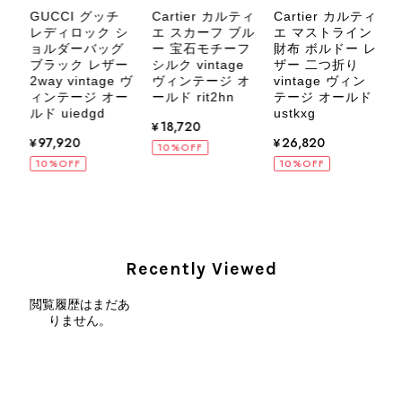
します。 VintageShop solo
Cartier カルティ
Cartier カルティ
C
GUCCI グッチ
エ スカーフ ブル
エ マストライン
デ
レディロック シ
ー 宝石モチーフ
財布 ボルドー レ
ス
ョルダーバッグ
シルク vintage
ザー 二つ折り
ー
ブラック レザー
ヴィンテージ オ
vintage ヴィン
ー
2way vintage ヴ
ールド rit2hn
テージ オールド
ィ
ィンテージ オー
CELINE セリーヌ ブレスレット シルバー トリオンフ ホースビット SILVER925 vintage ヴィンテージ オールド 7f8hjn
ustkxg
プ
ル
ルド uiedgd
¥18,720
2026/08/05
¥26,820
¥97,920
ド
10%OFF
10%OFF
10%OFF
CELINE セリーヌ ショルダーバッグ ブラック ガンチーニ レザー 2way vintage ヴィンテージ オールド nifgs8
2026/08/01
Recently Viewed
閲覧履歴はまだあ
外装内装ともにAランクの商品を購入しました。 しかし、実際に
りません。
届いた商品は、写真には写っていない内側の蛇腹部分と全面ポケ
ットにカビがびっしりと生えていました。 とてもAランクとは思
えない状態で、見た瞬間に気持ち悪さを感じ、とても使用できる
状態ではありません。 ヴィンテージ品であることは理解してお