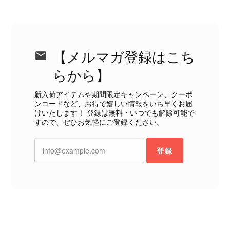
り、多少の経年劣化は承知のうえで購入しています。 しかし、こ
のような状態であれば、商品説明や掲載写真で事前に明記してい
ただくべきだと思います。 実は以前こちらで購入した際にも、写
真には写っていない内側部分に目立つ汚れがありました。 そのと
きはたまたまだと思っていましたが、今回も掲載内容だけでは判
【メルマガ登録はこち
断できない状態の商品が届きとても残念です。 決して安い買い物
らから】
ではなかったため、ショックも大きかったです。 私は今後こちら
で購入することはないですが、同じような思いをする購入者が出
新入荷アイテムや期間限定キャンペーン、クーポ
ないよう、商品の状態をより正確に記載し、見えない部分も含め
ンコードなど、お得で嬉しい情報をいち早くお届
て写真や説明で分かるよう改善していただきたいです。
けいたします！ 登録は無料・いつでも解除可能で
すので、ぜひお気軽にご登録ください。
この度は、楽しみにお待ちいただいた
商品で、衛生面へのご不安を含め、残
登録
念な思いをおかけしましたこと、心よ
りお詫び申し上げます。お受け取りに
なった際のお気持ちを思うと、大変心
苦しく感じております。 今回の商品
につきましては、当店よりご連絡のう
え、返品・返金を含め、責任をもって
対応してまいります。 バッグは、外