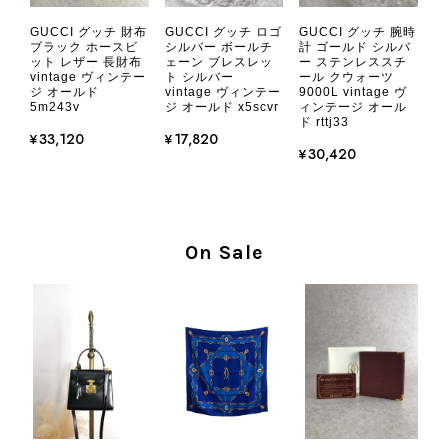
CHANEL シャネル 財布 ブラック ココマーク レザー キャビアスキン 長財布 vintage ヴィンテージ オールド cvjxwf
GUCCI グッチ 財布
GUCCI グッチ ロゴ
GUCCI グッチ 腕時
2026/08/05
ブラック ホースビ
シルバー ボールチ
計 ゴールド シルバ
ット レザー 長財布
ェーン ブレスレッ
ー ステンレススチ
vintage ヴィンテー
ト シルバー
ール クウォーツ
ジ オールド
vintage ヴィンテー
9000L vintage ヴ
とても気に入りました、目立たないシャネルのロゴがとてもいい
5m243v
ジ オールド x5scvr
ィンテージ オール
です
ド rttj33
¥33,120
¥17,820
¥30,420
この度はご購入いただき、そして素敵
なレビューをありがとうございます。
商品を無事にお受け取りいただき、気
に入っていただけたとのこと、大変安
On Sale
心いたしました。 また、商品からヴ
ィンテージならではの上品な魅力を感
じていただけたようで、スタッフ一同
大変励みになります！ ぜひこれから
末永くご愛用いただけましたら幸いで
す。 また気になる商品やご不明な点
などございましたら、いつでもお気軽
にご相談ください。 またご縁がござ
いましたら、ぜひよろしくお願いいた