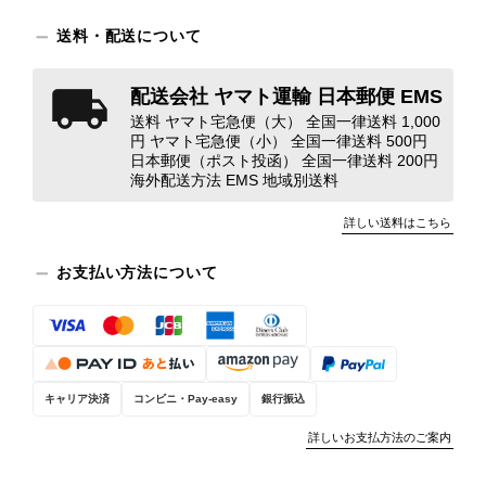
装と内装をそれぞれ確認し、個別にラ
送料・配送について
ンクを表示しております。これは、外
観の印象だけで商品の状態全体を判断
しないためです。また、確認できた汚
配送会社 ヤマト運輸 日本郵便 EMS
れやダメージは、写真や商品説明に反
送料 ヤマト宅急便（大） 全国一律送料 1,000
映しております。 ご不快な思いをさ
円 ヤマト宅急便（小） 全国一律送料 500円
日本郵便（ポスト投函） 全国一律送料 200円
れた中で、率直なご意見をお寄せいた
海外配送方法 EMS 地域別送料
だきましたことに感謝申し上げます。
今回のご指摘を重く受け止め、まずは
詳しい送料はこちら
商品の状態を丁寧に確認させていただ
きます。 掲載内容では分からない状
お支払い方法について
態が確認された場合には、当店の検品
時の見落としとして真摯に受け止め、
検品方法と状態の伝え方を改めて見直
し、全スタッフで共有してまいりま
す。 オンラインでも安心して商品を
お選びいただけるよう、より正確な状
キャリア決済
コンビニ・Pay-easy
銀行振込
態確認とご案内に努めてまいります。
詳しいお支払方法のご案内