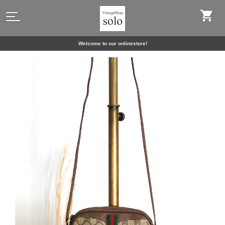
Welcome to our onlinestore!