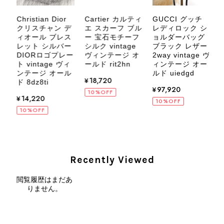
いましたら、ぜひよろしくお願いいた
します。 VintageShop solo
Cartier カルティ
C
Christian Dior
GUCCI グッチ
ド
エ スカーフ ブル
クリスチャン デ
レディロック シ
ン
ー 宝石モチーフ
ィオール ブレス
ョルダーバッグ
ク
シルク vintage
レット シルバー
ブラック レザー
L
ヴィンテージ オ
DIORロゴプレー
2way vintage ヴ
ールド rit2hn
ト vintage ヴィ
ィンテージ オー
CELINE セリーヌ ブレスレット シルバー トリオンフ ホースビット SILVER925 vintage ヴィンテージ オールド 7f8hjn
ド
プ
ンテージ オール
ルド uiedgd
¥18,720
2026/08/05
ド 8dz8ti
¥97,920
ド
10%OFF
¥14,220
10%OFF
10%OFF
CELINE セリーヌ ショルダーバッグ ブラック ガンチーニ レザー 2way vintage ヴィンテージ オールド nifgs8
2026/08/01
Recently Viewed
閲覧履歴はまだあ
外装内装ともにAランクの商品を購入しました。 しかし、実際に
りません。
届いた商品は、写真には写っていない内側の蛇腹部分と全面ポケ
ットにカビがびっしりと生えていました。 とてもAランクとは思
えない状態で、見た瞬間に気持ち悪さを感じ、とても使用できる