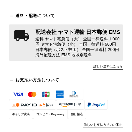
対応してまいります。 バッグは、外
装と内装をそれぞれ確認し、個別にラ
送料・配送について
ンクを表示しております。これは、外
観の印象だけで商品の状態全体を判断
しないためです。また、確認できた汚
配送会社 ヤマト運輸 日本郵便 EMS
れやダメージは、写真や商品説明に反
送料 ヤマト宅急便（大） 全国一律送料 1,000
映しております。 ご不快な思いをさ
円 ヤマト宅急便（小） 全国一律送料 500円
日本郵便（ポスト投函） 全国一律送料 200円
れた中で、率直なご意見をお寄せいた
海外配送方法 EMS 地域別送料
だきましたことに感謝申し上げます。
今回のご指摘を重く受け止め、まずは
詳しい送料はこちら
商品の状態を丁寧に確認させていただ
きます。 掲載内容では分からない状
お支払い方法について
態が確認された場合には、当店の検品
時の見落としとして真摯に受け止め、
検品方法と状態の伝え方を改めて見直
し、全スタッフで共有してまいりま
す。 オンラインでも安心して商品を
お選びいただけるよう、より正確な状
キャリア決済
コンビニ・Pay-easy
銀行振込
態確認とご案内に努めてまいります。
詳しいお支払方法のご案内