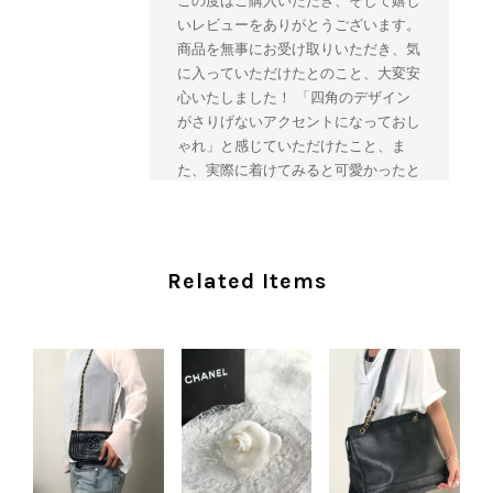
この度はご購入いただき、そして嬉し
いレビューをありがとうございます。
商品を無事にお受け取りいただき、気
に入っていただけたとのこと、大変安
心いたしました！ 「四角のデザイン
がさりげないアクセントになっておし
ゃれ」と感じていただけたこと、ま
た、実際に着けてみると可愛かったと
のおっしゃっていただけて、スタッフ
一同とても嬉しく拝見いたしました。
ヴィンテージならではの存在感と魅力
を楽しみながら、ぜひこれから末永く
Related Items
ご愛用いただけましたら幸いです。
また気になる商品やご不明な点などご
ざいましたら、いつでもお気軽にご相
談ください。 またご縁がございまし
たら、ぜひよろしくお願いいたしま
す。 VintageShop solo