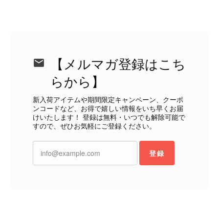
状態ではありません。 ヴィンテージ品であることは理解してお
り、多少の経年劣化は承知のうえで購入しています。 しかし、こ
のような状態であれば、商品説明や掲載写真で事前に明記してい
ただくべきだと思います。 実は以前こちらで購入した際にも、写
真には写っていない内側部分に目立つ汚れがありました。 そのと
きはたまたまだと思っていましたが、今回も掲載内容だけでは判
【メルマガ登録はこち
断できない状態の商品が届きとても残念です。 決して安い買い物
らから】
ではなかったため、ショックも大きかったです。 私は今後こちら
で購入することはないですが、同じような思いをする購入者が出
新入荷アイテムや期間限定キャンペーン、クーポ
ないよう、商品の状態をより正確に記載し、見えない部分も含め
ンコードなど、お得で嬉しい情報をいち早くお届
て写真や説明で分かるよう改善していただきたいです。
けいたします！ 登録は無料・いつでも解除可能で
すので、ぜひお気軽にご登録ください。
この度は、楽しみにお待ちいただいた
商品で、衛生面へのご不安を含め、残
登録
念な思いをおかけしましたこと、心よ
りお詫び申し上げます。お受け取りに
なった際のお気持ちを思うと、大変心
苦しく感じております。 今回の商品
につきましては、当店よりご連絡のう
え、返品・返金を含め、責任をもって