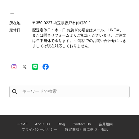
所在地
〒350-0227 埼玉県坂戸市仲町20-1
Salvatore Ferragamo サルヴァトーレ フェラガモ ショルダーバッグ ブラウン ガンチーニ スエード ワンショルダーバッグ vintage ヴィンテージ オールド dgh7fy
2026/07/30
定休日
配送定休日：木・日 お急ぎの場合はメール、LINE＠、
または問合せフォームよりご相談くださいませ。 ご注文
は年中無休で承ります。 ※電話でのお問い合わせにつき
ましては現在対応しておりません。
商品が直ぐに届きました。思った以上に素敵なお品でした。また
ご縁が有りましたら宜しくお願い致します。
この度はご購入いただき、そして素敵
なレビューをありがとうございます。
商品を無事にお受け取りいただき、ま
search
た迅速にお届けできたとのこと、大変
安心いたしました！ さらに、「思っ
た以上に素敵なお品でした」とのお言
葉をいただき、スタッフ一同とても嬉
しく、何よりの励みになります。 ぜ
HOME
About Us
Blog
Contact Us
会員規約
ひこちらの商品を末永くご愛用いただ
プライバシーポリシー
特定商取引法に基づく表記
けましたら幸いです。 また気になる