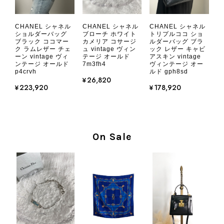
CHANEL シャネル 財布 ブラック ココマーク レザー キャビアスキン 長財布 vintage ヴィンテージ オールド cvjxwf
CHANEL シャネル
CHANEL シャネル
CHANEL シャネル
2026/08/05
ショルダーバッグ
ブローチ ホワイト
トリプルココ ショ
ブラック ココマー
カメリア コサージ
ルダーバッグ ブラ
ク ラムレザー チェ
ュ vintage ヴィン
ック レザー キャビ
ーン vintage ヴィ
テージ オールド
アスキン vintage
とても気に入りました、目立たないシャネルのロゴがとてもいい
ンテージ オールド
7m3fh4
ヴィンテージ オー
です
p4crvh
ルド gph8sd
¥26,820
¥223,920
¥178,920
この度はご購入いただき、そして素敵
なレビューをありがとうございます。
商品を無事にお受け取りいただき、気
に入っていただけたとのこと、大変安
On Sale
心いたしました。 また、商品からヴ
ィンテージならではの上品な魅力を感
じていただけたようで、スタッフ一同
大変励みになります！ ぜひこれから
末永くご愛用いただけましたら幸いで
す。 また気になる商品やご不明な点
などございましたら、いつでもお気軽
にご相談ください。 またご縁がござ