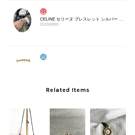
CELINE セリーヌ ブレスレット シルバー トリオンフ ホースビット SILVER925 vintage ヴィンテージ オールド 7f8hjn
2026/08/05
CELINE セリーヌ ショルダーバッグ ブラック ガンチーニ レザー 2way vintage ヴィンテージ オールド nifgs8
2026/08/01
外装内装ともにAランクの商品を購入しました。 しかし、実際に
Related Items
届いた商品は、写真には写っていない内側の蛇腹部分と全面ポケ
ットにカビがびっしりと生えていました。 とてもAランクとは思
えない状態で、見た瞬間に気持ち悪さを感じ、とても使用できる
状態ではありません。 ヴィンテージ品であることは理解してお
り、多少の経年劣化は承知のうえで購入しています。 しかし、こ
のような状態であれば、商品説明や掲載写真で事前に明記してい
ただくべきだと思います。 実は以前こちらで購入した際にも、写