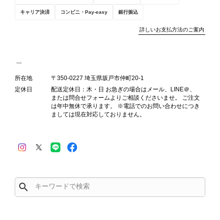
VintageShop solo
キャリア決済
コンビニ・Pay-easy
銀行振込
詳しいお支払方法のご案内
PRADA プラダ VITELLO PHENIX ショルダーバッグ ブラウン ロゴ レザー 2WAY BL0805 vintage ヴィンテージ オールド 2rpjby
2026/07/23
所在地
〒350-0227 埼玉県坂戸市仲町20-1
定休日
配送定休日：木・日 お急ぎの場合はメール、LINE＠、
または問合せフォームよりご相談くださいませ。 ご注文
は年中無休で承ります。 ※電話でのお問い合わせにつき
ましては現在対応しておりません。
PRADA プラダ 財布 ブラック レザー サフィアーノ vintage ヴィンテージ オールド darw4w
2026/07/16
search
CELINE セリーヌ 財布 ブラック ガンチーニ レザー 3つ折り vintage ヴィンテージ オールド 6xspmn
2026/07/16