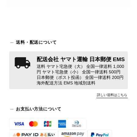
2026/07/30
商品が直ぐに届きました。思った以上に素敵なお品でした。また
ご縁が有りましたら宜しくお願い致します。
送料・配送について
この度はご購入いただき、そして素敵
なレビューをありがとうございます。
配送会社 ヤマト運輸 日本郵便 EMS
商品を無事にお受け取りいただき、ま
た迅速にお届けできたとのこと、大変
送料 ヤマト宅急便（大） 全国一律送料 1,000
円 ヤマト宅急便（小） 全国一律送料 500円
安心いたしました！ さらに、「思っ
日本郵便（ポスト投函） 全国一律送料 200円
た以上に素敵なお品でした」とのお言
海外配送方法 EMS 地域別送料
葉をいただき、スタッフ一同とても嬉
しく、何よりの励みになります。 ぜ
詳しい送料はこちら
ひこちらの商品を末永くご愛用いただ
けましたら幸いです。 また気になる
お支払い方法について
商品やご不明な点などございました
ら、いつでもお気軽にご相談くださ
い。 またご縁がございましたら、ぜ
ひよろしくお願いいたします。