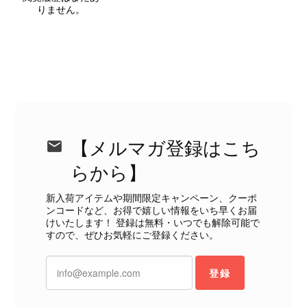
りません。
しないためです。また、確認できた汚
れやダメージは、写真や商品説明に反
映しております。 ご不快な思いをさ
れた中で、率直なご意見をお寄せいた
だきましたことに感謝申し上げます。
今回のご指摘を重く受け止め、まずは
商品の状態を丁寧に確認させていただ
きます。 掲載内容では分からない状
態が確認された場合には、当店の検品
【メルマガ登録はこち
時の見落としとして真摯に受け止め、
検品方法と状態の伝え方を改めて見直
らから】
し、全スタッフで共有してまいりま
す。 オンラインでも安心して商品を
新入荷アイテムや期間限定キャンペーン、クーポ
ンコードなど、お得で嬉しい情報をいち早くお届
お選びいただけるよう、より正確な状
けいたします！ 登録は無料・いつでも解除可能で
態確認とご案内に努めてまいります。
すので、ぜひお気軽にご登録ください。
登録
Salvatore Ferragamo サルヴァトーレ フェラガモ ショルダーバッグ ブラウン ガンチーニ スエード ワンショルダーバッグ vintage ヴィンテージ オールド dgh7fy