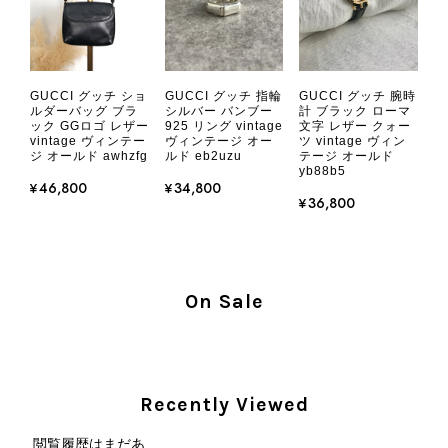
真には写っていない内側部分に目立つ汚れがありました。 そのと
きはたまたまだと思っていましたが、今回も掲載内容だけでは判
断できない状態の商品が届きとても残念です。 決して安い買い物
ではなかったため、ショックも大きかったです。 私は今後こちら
GUCCI グッチ ショ
GUCCI グッチ 指輪
GUCCI グッチ 腕時
で購入することはないですが、同じような思いをする購入者が出
ルダーバッグ ブラ
シルバー バンブー
計 ブラック ローマ
ック GGロゴ レザー
925 リング vintage
文字 レザー クォー
ないよう、商品の状態をより正確に記載し、見えない部分も含め
vintage ヴィンテー
ヴィンテージ オー
ツ vintage ヴィン
て写真や説明で分かるよう改善していただきたいです。
ジ オールド awhzfg
ルド eb2uzu
テージ オールド
yb88b5
¥46,800
¥34,800
¥36,800
この度は、楽しみにお待ちいただいた
商品で、衛生面へのご不安を含め、残
念な思いをおかけしましたこと、心よ
りお詫び申し上げます。お受け取りに
なった際のお気持ちを思うと、大変心
On Sale
苦しく感じております。 今回の商品
につきましては、当店よりご連絡のう
え、返品・返金を含め、責任をもって
対応してまいります。 バッグは、外
Recently Viewed
装と内装をそれぞれ確認し、個別にラ
ンクを表示しております。これは、外
閲覧履歴はまだあ
観の印象だけで商品の状態全体を判断