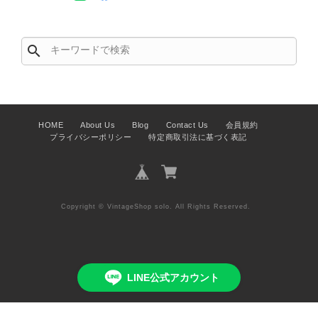
なレビューをありがとうございます。
商品を無事にお受け取りいただき、ま
た迅速にお届けできたとのこと、大変
search
安心いたしました！ さらに、「思っ
た以上に素敵なお品でした」とのお言
葉をいただき、スタッフ一同とても嬉
しく、何よりの励みになります。 ぜ
ひこちらの商品を末永くご愛用いただ
HOME
About Us
Blog
Contact Us
会員規約
けましたら幸いです。 また気になる
プライバシーポリシー
特定商取引法に基づく表記
商品やご不明な点などございました
ら、いつでもお気軽にご相談くださ
い。 またご縁がございましたら、ぜ
ひよろしくお願いいたします。
Copyright © VintageShop solo. All Rights Reserved.
VintageShop solo
LINE公式アカウント
PRADA プラダ VITELLO PHENIX ショルダーバッグ ブラウン ロゴ レザー 2WAY BL0805 vintage ヴィンテージ オールド 2rpjby
2026/07/23