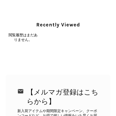
CELINE セリーヌ ショルダーバッグ ブラック ガンチーニ レザー 2way vintage ヴィンテージ オールド nifgs8
2026/08/01
Recently Viewed
外装内装ともにAランクの商品を購入しました。 しかし、実際に
閲覧履歴はまだあ
届いた商品は、写真には写っていない内側の蛇腹部分と全面ポケ
りません。
ットにカビがびっしりと生えていました。 とてもAランクとは思
えない状態で、見た瞬間に気持ち悪さを感じ、とても使用できる
状態ではありません。 ヴィンテージ品であることは理解してお
り、多少の経年劣化は承知のうえで購入しています。 しかし、こ
のような状態であれば、商品説明や掲載写真で事前に明記してい
ただくべきだと思います。 実は以前こちらで購入した際にも、写
真には写っていない内側部分に目立つ汚れがありました。 そのと
きはたまたまだと思っていましたが、今回も掲載内容だけでは判
断できない状態の商品が届きとても残念です。 決して安い買い物
【メルマガ登録はこち
ではなかったため、ショックも大きかったです。 私は今後こちら
らから】
で購入することはないですが、同じような思いをする購入者が出
ないよう、商品の状態をより正確に記載し、見えない部分も含め
新入荷アイテムや期間限定キャンペーン、クーポ
て写真や説明で分かるよう改善していただきたいです。
ンコードなど、お得で嬉しい情報をいち早くお届