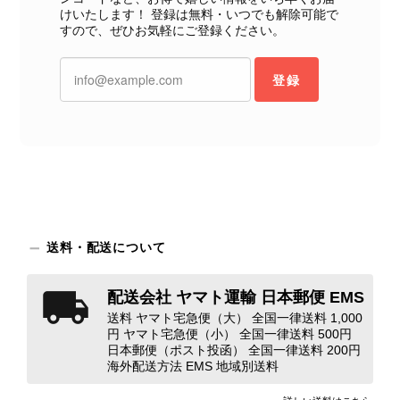
けいたします！ 登録は無料・いつでも解除可能で
すので、ぜひお気軽にご登録ください。
この度は、楽しみにお待ちいただいた
商品で、衛生面へのご不安を含め、残
登録
念な思いをおかけしましたこと、心よ
りお詫び申し上げます。お受け取りに
なった際のお気持ちを思うと、大変心
苦しく感じております。 今回の商品
につきましては、当店よりご連絡のう
え、返品・返金を含め、責任をもって
対応してまいります。 バッグは、外
装と内装をそれぞれ確認し、個別にラ
ンクを表示しております。これは、外
送料・配送について
観の印象だけで商品の状態全体を判断
しないためです。また、確認できた汚
配送会社 ヤマト運輸 日本郵便 EMS
れやダメージは、写真や商品説明に反
映しております。 ご不快な思いをさ
送料 ヤマト宅急便（大） 全国一律送料 1,000
円 ヤマト宅急便（小） 全国一律送料 500円
れた中で、率直なご意見をお寄せいた
日本郵便（ポスト投函） 全国一律送料 200円
だきましたことに感謝申し上げます。
海外配送方法 EMS 地域別送料
今回のご指摘を重く受け止め、まずは
商品の状態を丁寧に確認させていただ