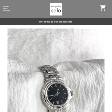
Welcome to our onlinestore!