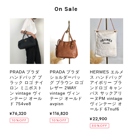
に入っていただけたとのこと、大変安
On Sale
心いたしました。 また、商品からヴ
ィンテージならではの上品な魅力を感
じていただけたようで、スタッフ一同
大変励みになります！ ぜひこれから
末永くご愛用いただけましたら幸いで
す。 また気になる商品やご不明な点
などございましたら、いつでもお気軽
にご相談ください。 またご縁がござ
いましたら、ぜひよろしくお願いいた
します。 VintageShop solo
PRADA プラダ
PRADA プラダ
HERMES エルメ
C
ド
ハンドバッグ ブ
ショルダーバッ
ス ハンドバッグ
ン
ラック ロゴ ナイ
グ ブラウン ロゴ
アイボリー ブラ
ク
ロン ミニボスト
レザー 2WAY
ンドロゴ キャン
L
ン vintage ヴィ
vintage ヴィン
バス サックアリ
ンテージ オール
テージ オールド
ーヌPM vintage
CELINE セリーヌ ブレスレット シルバー トリオンフ ホースビット SILVER925 vintage ヴィンテージ オールド 7f8hjn
ド
ド 754ve8
avpisn
ヴィンテージ オ
2026/08/05
ールド 67nuf6
v
¥76,320
¥116,820
¥22,900
p
10%OFF
10%OFF
50%OFF