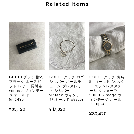
を楽しみながら、ぜひこれから末永く
Related Items
ご愛用いただけましたら幸いです。
また気になる商品やご不明な点などご
ざいましたら、いつでもお気軽にご相
談ください。 またご縁がございまし
たら、ぜひよろしくお願いいたしま
す。 VintageShop solo
CHANEL シャネル 財布 ブラック ココマーク レザー キャビアスキン 長財布 vintage ヴィンテージ オールド cvjxwf
GUCCI グッチ 財布
GUCCI グッチ ロゴ
GUCCI グッチ 腕時
2026/08/05
ブラック ホースビ
シルバー ボールチ
計 ゴールド シルバ
ット レザー 長財布
ェーン ブレスレッ
ー ステンレススチ
vintage ヴィンテー
ト シルバー
ール クウォーツ
ジ オールド
vintage ヴィンテー
9000L vintage ヴ
とても気に入りました、目立たないシャネルのロゴがとてもいい
5m243v
ジ オールド x5scvr
ィンテージ オール
です
ド rttj33
¥33,120
¥17,820
¥30,420
この度はご購入いただき、そして素敵
なレビューをありがとうございます。
商品を無事にお受け取りいただき、気