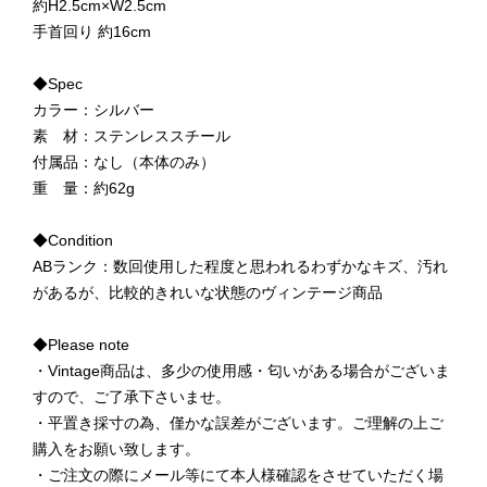
約H2.5cm×W2.5cm
手首回り 約16cm
◆Spec
カラー：シルバー
素 材：ステンレススチール
付属品：なし（本体のみ）
重 量：約62g
◆Condition
ABランク：数回使用した程度と思われるわずかなキズ、汚れ
があるが、比較的きれいな状態のヴィンテージ商品
◆Please note
・Vintage商品は、多少の使用感・匂いがある場合がございま
すので、ご了承下さいませ。
・平置き採寸の為、僅かな誤差がございます。ご理解の上ご
購入をお願い致します。
・ご注文の際にメール等にて本人様確認をさせていただく場