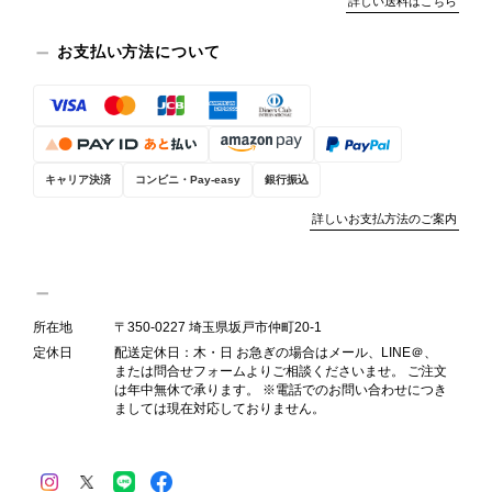
詳しい送料はこちら
きます。 掲載内容では分からない状
態が確認された場合には、当店の検品
お支払い方法について
時の見落としとして真摯に受け止め、
検品方法と状態の伝え方を改めて見直
し、全スタッフで共有してまいりま
す。 オンラインでも安心して商品を
お選びいただけるよう、より正確な状
キャリア決済
コンビニ・Pay-easy
銀行振込
態確認とご案内に努めてまいります。
詳しいお支払方法のご案内
Salvatore Ferragamo サルヴァトーレ フェラガモ ショルダーバッグ ブラウン ガンチーニ スエード ワンショルダーバッグ vintage ヴィンテージ オールド dgh7fy
所在地
〒350-0227 埼玉県坂戸市仲町20-1
2026/07/30
定休日
配送定休日：木・日 お急ぎの場合はメール、LINE＠、
または問合せフォームよりご相談くださいませ。 ご注文
は年中無休で承ります。 ※電話でのお問い合わせにつき
商品が直ぐに届きました。思った以上に素敵なお品でした。また
ましては現在対応しておりません。
ご縁が有りましたら宜しくお願い致します。
この度はご購入いただき、そして素敵