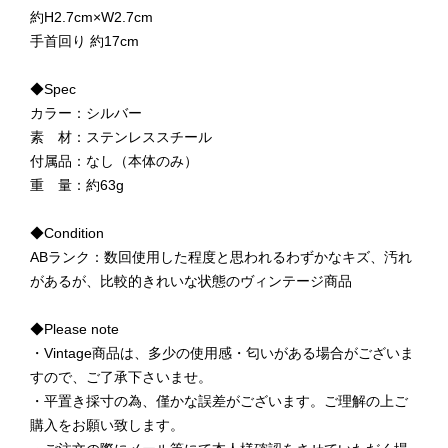
約H2.7cm×W2.7cm
手首回り 約17cm
◆Spec
カラー：シルバー
素 材：ステンレススチール
付属品：なし（本体のみ）
重 量：約63g
◆Condition
ABランク：数回使用した程度と思われるわずかなキズ、汚れ
があるが、比較的きれいな状態のヴィンテージ商品
◆Please note
・Vintage商品は、多少の使用感・匂いがある場合がございま
すので、ご了承下さいませ。
・平置き採寸の為、僅かな誤差がございます。ご理解の上ご
購入をお願い致します。