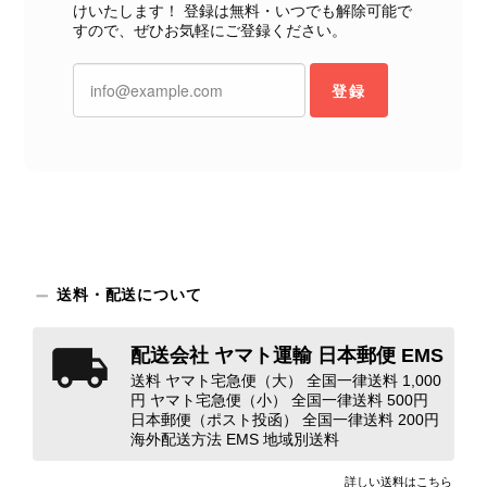
て写真や説明で分かるよう改善していただきたいです。
けいたします！ 登録は無料・いつでも解除可能で
すので、ぜひお気軽にご登録ください。
この度は、楽しみにお待ちいただいた
商品で、衛生面へのご不安を含め、残
登録
念な思いをおかけしましたこと、心よ
りお詫び申し上げます。お受け取りに
なった際のお気持ちを思うと、大変心
苦しく感じております。 今回の商品
につきましては、当店よりご連絡のう
え、返品・返金を含め、責任をもって
対応してまいります。 バッグは、外
装と内装をそれぞれ確認し、個別にラ
送料・配送について
ンクを表示しております。これは、外
観の印象だけで商品の状態全体を判断
しないためです。また、確認できた汚
配送会社 ヤマト運輸 日本郵便 EMS
れやダメージは、写真や商品説明に反
送料 ヤマト宅急便（大） 全国一律送料 1,000
映しております。 ご不快な思いをさ
円 ヤマト宅急便（小） 全国一律送料 500円
日本郵便（ポスト投函） 全国一律送料 200円
れた中で、率直なご意見をお寄せいた
海外配送方法 EMS 地域別送料
だきましたことに感謝申し上げます。
今回のご指摘を重く受け止め、まずは
詳しい送料はこちら