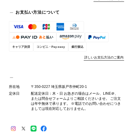
商品の状態を丁寧に確認させていただ
きます。 掲載内容では分からない状
お支払い方法について
態が確認された場合には、当店の検品
時の見落としとして真摯に受け止め、
検品方法と状態の伝え方を改めて見直
し、全スタッフで共有してまいりま
す。 オンラインでも安心して商品を
お選びいただけるよう、より正確な状
キャリア決済
コンビニ・Pay-easy
銀行振込
態確認とご案内に努めてまいります。
詳しいお支払方法のご案内
所在地
〒350-0227 埼玉県坂戸市仲町20-1
Salvatore Ferragamo サルヴァトーレ フェラガモ ショルダーバッグ ブラウン ガンチーニ スエード ワンショルダーバッグ vintage ヴィンテージ オールド dgh7fy
2026/07/30
定休日
配送定休日：木・日 お急ぎの場合はメール、LINE＠、
または問合せフォームよりご相談くださいませ。 ご注文
は年中無休で承ります。 ※電話でのお問い合わせにつき
ましては現在対応しておりません。
商品が直ぐに届きました。思った以上に素敵なお品でした。また
ご縁が有りましたら宜しくお願い致します。