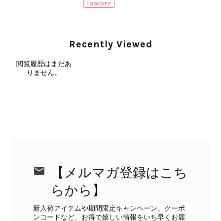
10%OFF
CELINE セリーヌ ショルダーバッグ ブラック ガンチーニ レザー 2way vintage ヴィンテージ オールド nifgs8
2026/08/01
Recently Viewed
閲覧履歴はまだあ
外装内装ともにAランクの商品を購入しました。 しかし、実際に
りません。
届いた商品は、写真には写っていない内側の蛇腹部分と全面ポケ
ットにカビがびっしりと生えていました。 とてもAランクとは思
えない状態で、見た瞬間に気持ち悪さを感じ、とても使用できる
状態ではありません。 ヴィンテージ品であることは理解してお
り、多少の経年劣化は承知のうえで購入しています。 しかし、こ
のような状態であれば、商品説明や掲載写真で事前に明記してい
ただくべきだと思います。 実は以前こちらで購入した際にも、写
真には写っていない内側部分に目立つ汚れがありました。 そのと
きはたまたまだと思っていましたが、今回も掲載内容だけでは判
【メルマガ登録はこち
断できない状態の商品が届きとても残念です。 決して安い買い物
らから】
ではなかったため、ショックも大きかったです。 私は今後こちら
で購入することはないですが、同じような思いをする購入者が出
新入荷アイテムや期間限定キャンペーン、クーポ
ないよう、商品の状態をより正確に記載し、見えない部分も含め
ンコードなど、お得で嬉しい情報をいち早くお届