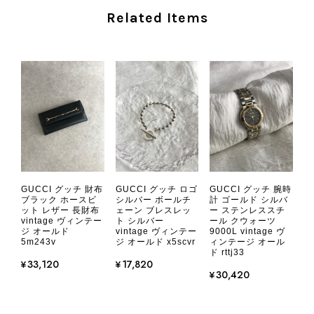
を楽しみながら、ぜひこれから末永く
Related Items
ご愛用いただけましたら幸いです。
また気になる商品やご不明な点などご
ざいましたら、いつでもお気軽にご相
談ください。 またご縁がございまし
たら、ぜひよろしくお願いいたしま
す。 VintageShop solo
CHANEL シャネル 財布 ブラック ココマーク レザー キャビアスキン 長財布 vintage ヴィンテージ オールド cvjxwf
GUCCI グッチ 財布
GUCCI グッチ ロゴ
GUCCI グッチ 腕時
2026/08/05
ブラック ホースビ
シルバー ボールチ
計 ゴールド シルバ
ット レザー 長財布
ェーン ブレスレッ
ー ステンレススチ
vintage ヴィンテー
ト シルバー
ール クウォーツ
ジ オールド
vintage ヴィンテー
9000L vintage ヴ
とても気に入りました、目立たないシャネルのロゴがとてもいい
5m243v
ジ オールド x5scvr
ィンテージ オール
です
ド rttj33
¥33,120
¥17,820
¥30,420
この度はご購入いただき、そして素敵
なレビューをありがとうございます。