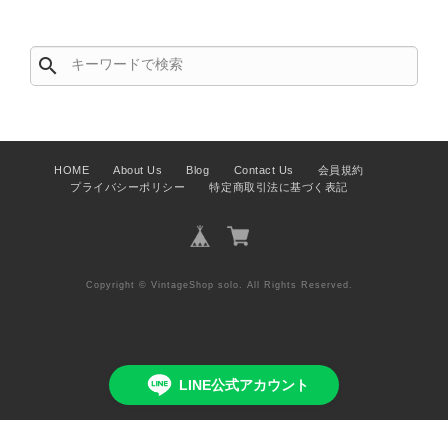
この度はご購入いただき、そして素敵
なレビューをありがとうございます。
商品を無事にお受け取りいただき、ま
search
た迅速にお届けできたとのこと、大変
安心いたしました！ さらに、「思っ
た以上に素敵なお品でした」とのお言
葉をいただき、スタッフ一同とても嬉
しく、何よりの励みになります。 ぜ
HOME
About Us
Blog
Contact Us
会員規約
ひこちらの商品を末永くご愛用いただ
プライバシーポリシー
特定商取引法に基づく表記
けましたら幸いです。 また気になる
商品やご不明な点などございました
ら、いつでもお気軽にご相談くださ
い。 またご縁がございましたら、ぜ
ひよろしくお願いいたします。
Copyright © VintageShop solo. All Rights Reserved.
VintageShop solo
LINE公式アカウント
PRADA プラダ VITELLO PHENIX ショルダーバッグ ブラウン ロゴ レザー 2WAY BL0805 vintage ヴィンテージ オールド 2rpjby
2026/07/23