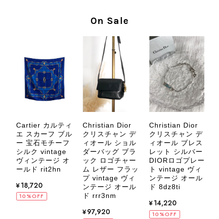
商品を無事にお受け取りいただき、気
に入っていただけたとのこと、大変安
On Sale
心いたしました。 また、商品からヴ
ィンテージならではの上品な魅力を感
じていただけたようで、スタッフ一同
大変励みになります！ ぜひこれから
末永くご愛用いただけましたら幸いで
す。 また気になる商品やご不明な点
などございましたら、いつでもお気軽
にご相談ください。 またご縁がござ
いましたら、ぜひよろしくお願いいた
します。 VintageShop solo
ィ
Cartier カルティ
Christian Dior
Christian Dior
ン
エ スカーフ ブル
クリスチャン デ
クリスチャン デ
レ
ー 宝石モチーフ
ィオール ショル
ィオール ブレス
シルク vintage
ダーバッグ ブラ
レット シルバー
ヴィンテージ オ
ック ロゴチャー
DIORロゴプレー
ド
ールド rit2hn
ム レザー フラッ
ッ
ト vintage ヴィ
CELINE セリーヌ ブレスレット シルバー トリオンフ ホースビット SILVER925 vintage ヴィンテージ オールド 7f8hjn
プ vintage ヴィ
ンテージ オール
¥18,720
2026/08/05
ンテージ オール
ル
ド 8dz8ti
ド rrr3nm
10%OFF
¥14,220
¥97,920
10%OFF