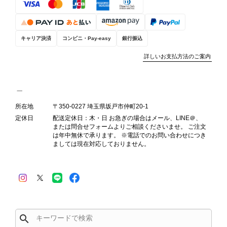
す。 オンラインでも安心して商品を
お選びいただけるよう、より正確な状
態確認とご案内に努めてまいります。
キャリア決済
コンビニ・Pay-easy
銀行振込
詳しいお支払方法のご案内
Salvatore Ferragamo サルヴァトーレ フェラガモ ショルダーバッグ ブラウン ガンチーニ スエード ワンショルダーバッグ vintage ヴィンテージ オールド dgh7fy
2026/07/30
所在地
〒350-0227 埼玉県坂戸市仲町20-1
定休日
配送定休日：木・日 お急ぎの場合はメール、LINE＠、
または問合せフォームよりご相談くださいませ。 ご注文
商品が直ぐに届きました。思った以上に素敵なお品でした。また
は年中無休で承ります。 ※電話でのお問い合わせにつき
ご縁が有りましたら宜しくお願い致します。
ましては現在対応しておりません。
この度はご購入いただき、そして素敵
なレビューをありがとうございます。
商品を無事にお受け取りいただき、ま
た迅速にお届けできたとのこと、大変
安心いたしました！ さらに、「思っ
search
た以上に素敵なお品でした」とのお言