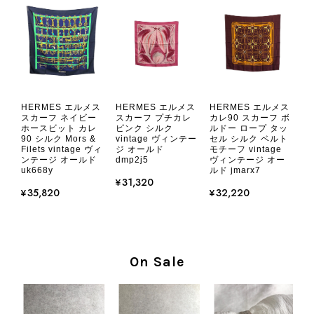
たら、ぜひよろしくお願いいたしま
す。 VintageShop solo
CHANEL シャネル 財布 ブラック ココマーク レザー キャビアスキン 長財布 vintage ヴィンテージ オールド cvjxwf
HERMES エルメス
HERMES エルメス
HERMES エルメス
2026/08/05
スカーフ ネイビー
スカーフ プチカレ
カレ90 スカーフ ボ
ホースビット カレ
ピンク シルク
ルドー ロープ タッ
90 シルク Mors &
vintage ヴィンテー
セル シルク ベルト
Filets vintage ヴィ
ジ オールド
モチーフ vintage
とても気に入りました、目立たないシャネルのロゴがとてもいい
ンテージ オールド
dmp2j5
ヴィンテージ オー
です
uk668y
ルド jmarx7
¥31,320
¥35,820
¥32,220
この度はご購入いただき、そして素敵
なレビューをありがとうございます。
商品を無事にお受け取りいただき、気
に入っていただけたとのこと、大変安
On Sale
心いたしました。 また、商品からヴ
ィンテージならではの上品な魅力を感
じていただけたようで、スタッフ一同
大変励みになります！ ぜひこれから