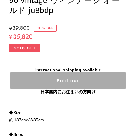
90 vintage ヴィンテージ オー
ルド ju8bdp
¥39,800
10%OFF
35,820
¥
SOLD OUT
International shipping available
Sold out
日本国内にお住まいの方向け
◆Size
約H87cm×W85cm
◆Spec