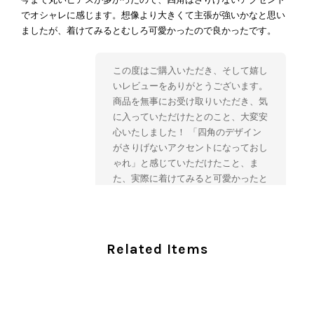
でオシャレに感じます。想像より大きくて主張が強いかなと思い
ましたが、着けてみるとむしろ可愛かったので良かったです。
この度はご購入いただき、そして嬉し
いレビューをありがとうございます。
商品を無事にお受け取りいただき、気
に入っていただけたとのこと、大変安
心いたしました！ 「四角のデザイン
がさりげないアクセントになっておし
ゃれ」と感じていただけたこと、ま
た、実際に着けてみると可愛かったと
のおっしゃっていただけて、スタッフ
一同とても嬉しく拝見いたしました。
ヴィンテージならではの存在感と魅力
を楽しみながら、ぜひこれから末永く
Related Items
ご愛用いただけましたら幸いです。
また気になる商品やご不明な点などご
ざいましたら、いつでもお気軽にご相
談ください。 またご縁がございまし