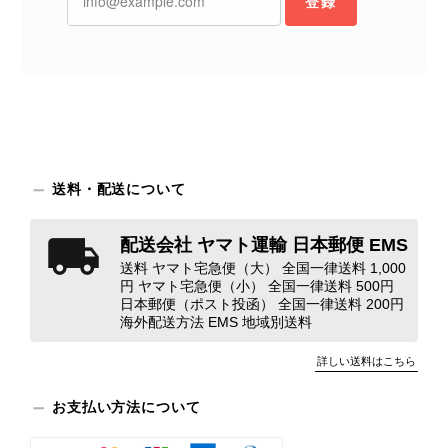
登録
りお詫び申し上げます。お受け取りに
なった際のお気持ちを思うと、大変心
苦しく感じております。 今回の商品
につきましては、当店よりご連絡のう
え、返品・返金を含め、責任をもって
対応してまいります。 バッグは、外
装と内装をそれぞれ確認し、個別にラ
ンクを表示しております。これは、外
観の印象だけで商品の状態全体を判断
送料・配送について
しないためです。また、確認できた汚
れやダメージは、写真や商品説明に反
配送会社 ヤマト運輸 日本郵便 EMS
映しております。 ご不快な思いをさ
送料 ヤマト宅急便（大） 全国一律送料 1,000
れた中で、率直なご意見をお寄せいた
円 ヤマト宅急便（小） 全国一律送料 500円
だきましたことに感謝申し上げます。
日本郵便（ポスト投函） 全国一律送料 200円
今回のご指摘を重く受け止め、まずは
海外配送方法 EMS 地域別送料
商品の状態を丁寧に確認させていただ
きます。 掲載内容では分からない状
詳しい送料はこちら
態が確認された場合には、当店の検品
時の見落としとして真摯に受け止め、
お支払い方法について
検品方法と状態の伝え方を改めて見直
し、全スタッフで共有してまいりま