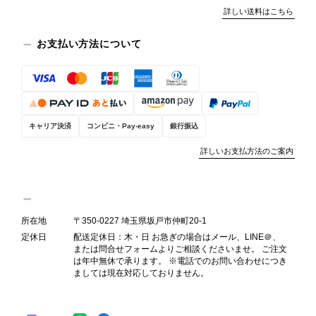
商品の状態を丁寧に確認させていただ
詳しい送料はこちら
きます。 掲載内容では分からない状
態が確認された場合には、当店の検品
お支払い方法について
時の見落としとして真摯に受け止め、
検品方法と状態の伝え方を改めて見直
し、全スタッフで共有してまいりま
す。 オンラインでも安心して商品を
お選びいただけるよう、より正確な状
キャリア決済
コンビニ・Pay-easy
銀行振込
態確認とご案内に努めてまいります。
詳しいお支払方法のご案内
Salvatore Ferragamo サルヴァトーレ フェラガモ ショルダーバッグ ブラウン ガンチーニ スエード ワンショルダーバッグ vintage ヴィンテージ オールド dgh7fy
2026/07/30
所在地
〒350-0227 埼玉県坂戸市仲町20-1
定休日
配送定休日：木・日 お急ぎの場合はメール、LINE＠、
または問合せフォームよりご相談くださいませ。 ご注文
商品が直ぐに届きました。思った以上に素敵なお品でした。また
は年中無休で承ります。 ※電話でのお問い合わせにつき
ましては現在対応しておりません。
ご縁が有りましたら宜しくお願い致します。