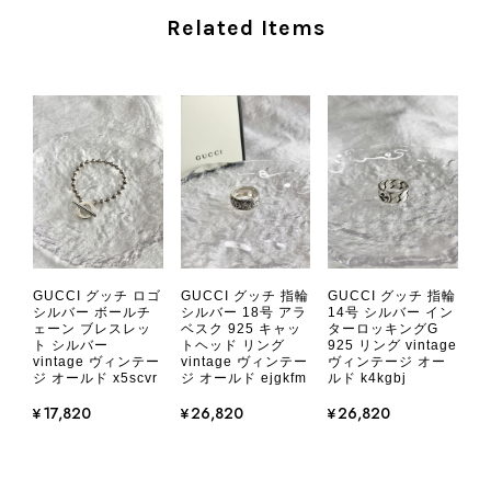
を楽しみながら、ぜひこれから末永く
Related Items
ご愛用いただけましたら幸いです。
また気になる商品やご不明な点などご
ざいましたら、いつでもお気軽にご相
談ください。 またご縁がございまし
たら、ぜひよろしくお願いいたしま
す。 VintageShop solo
CHANEL シャネル 財布 ブラック ココマーク レザー キャビアスキン 長財布 vintage ヴィンテージ オールド cvjxwf
GUCCI グッチ ロゴ
GUCCI グッチ 指輪
GUCCI グッチ 指輪
2026/08/05
シルバー ボールチ
シルバー 18号 アラ
14号 シルバー イン
ェーン ブレスレッ
ベスク 925 キャッ
ターロッキングG
ト シルバー
トヘッド リング
925 リング vintage
vintage ヴィンテー
vintage ヴィンテー
ヴィンテージ オー
とても気に入りました、目立たないシャネルのロゴがとてもいい
ジ オールド x5scvr
ジ オールド ejgkfm
ルド k4kgbj
です
¥17,820
¥26,820
¥26,820
この度はご購入いただき、そして素敵
なレビューをありがとうございます。