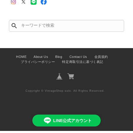
この度はご購入いただき、そして素敵
なレビューをありがとうございます。
商品を無事にお受け取りいただき、ま
た迅速にお届けできたとのこと、大変
search
安心いたしました！ さらに、「思っ
た以上に素敵なお品でした」とのお言
葉をいただき、スタッフ一同とても嬉
しく、何よりの励みになります。 ぜ
ひこちらの商品を末永くご愛用いただ
HOME
About Us
Blog
Contact Us
会員規約
けましたら幸いです。 また気になる
プライバシーポリシー
特定商取引法に基づく表記
商品やご不明な点などございました
ら、いつでもお気軽にご相談くださ
い。 またご縁がございましたら、ぜ
ひよろしくお願いいたします。
VintageShop solo
Copyright © VintageShop solo. All Rights Reserved.
LINE公式アカウント
PRADA プラダ VITELLO PHENIX ショルダーバッグ ブラウン ロゴ レザー 2WAY BL0805 vintage ヴィンテージ オールド 2rpjby
2026/07/23