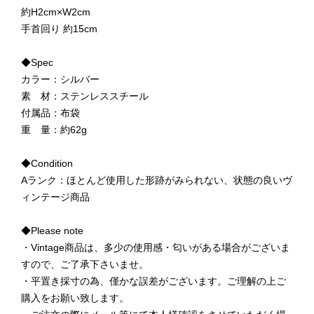
約H2cm×W2cm
手首回り 約15cm
◆Spec
カラー：シルバー
素 材：ステンレススチール
付属品：布袋
重 量：約62g
◆Condition
Aランク：ほとんど使用した形跡がみられない、状態の良いヴ
ィンテージ商品
◆Please note
・Vintage商品は、多少の使用感・匂いがある場合がございま
すので、ご了承下さいませ。
・平置き採寸の為、僅かな誤差がございます。ご理解の上ご
購入をお願い致します。