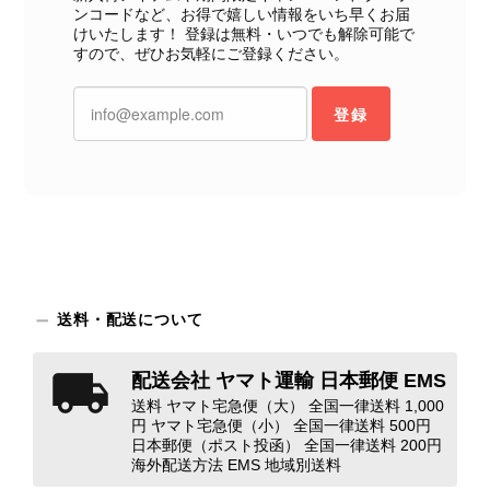
て写真や説明で分かるよう改善していただきたいです。
ンコードなど、お得で嬉しい情報をいち早くお届
けいたします！ 登録は無料・いつでも解除可能で
すので、ぜひお気軽にご登録ください。
この度は、楽しみにお待ちいただいた
商品で、衛生面へのご不安を含め、残
念な思いをおかけしましたこと、心よ
登録
りお詫び申し上げます。お受け取りに
なった際のお気持ちを思うと、大変心
苦しく感じております。 今回の商品
につきましては、当店よりご連絡のう
え、返品・返金を含め、責任をもって
対応してまいります。 バッグは、外
装と内装をそれぞれ確認し、個別にラ
ンクを表示しております。これは、外
送料・配送について
観の印象だけで商品の状態全体を判断
しないためです。また、確認できた汚
れやダメージは、写真や商品説明に反
配送会社 ヤマト運輸 日本郵便 EMS
映しております。 ご不快な思いをさ
送料 ヤマト宅急便（大） 全国一律送料 1,000
れた中で、率直なご意見をお寄せいた
円 ヤマト宅急便（小） 全国一律送料 500円
日本郵便（ポスト投函） 全国一律送料 200円
だきましたことに感謝申し上げます。
海外配送方法 EMS 地域別送料
今回のご指摘を重く受け止め、まずは