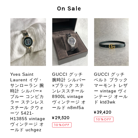
商品を無事にお受け取りいただき、気
On Sale
に入っていただけたとのこと、大変安
心いたしました。 また、商品からヴ
ィンテージならではの上品な魅力を感
じていただけたようで、スタッフ一同
大変励みになります！ ぜひこれから
末永くご愛用いただけましたら幸いで
す。 また気になる商品やご不明な点
などございましたら、いつでもお気軽
にご相談ください。 またご縁がござ
いましたら、ぜひよろしくお願いいた
Yves Saint
GUCCI グッチ
GUCCI グッチ
します。 VintageShop solo
Laurent イヴ・
ベルト ブラック
腕時計 シルバー
ジ
サンローラン 腕
マーモント レザ
×ブラック ステ
プ
時計 シルバー×
ー vintage ヴィ
ンレススチール
ブルー コンビカ
ンテージ オール
ス
8900L vintage
ラー ステンレス
ド ktd3wk
ヴィンテージ オ
ド
スチール クウォ
ド
ールド n8mf5a
¥39,420
CELINE セリーヌ ブレスレット シルバー トリオンフ ホースビット SILVER925 vintage ヴィンテージ オールド 7f8hjn
ーツ 5421-
¥29,520
2026/08/05
H13855 vintage
10%OFF
ヴィンテージ オ
10%OFF
ールド uchgez