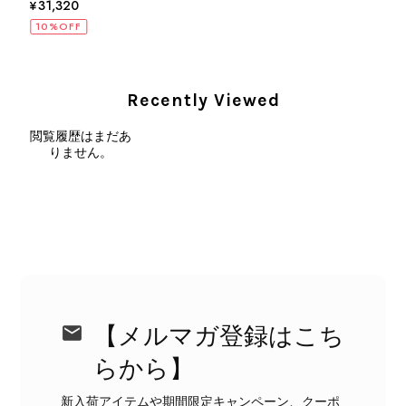
¥31,320
10%OFF
CELINE セリーヌ ショルダーバッグ ブラック ガンチーニ レザー 2way vintage ヴィンテージ オールド nifgs8
2026/08/01
Recently Viewed
外装内装ともにAランクの商品を購入しました。 しかし、実際に
閲覧履歴はまだあ
届いた商品は、写真には写っていない内側の蛇腹部分と全面ポケ
りません。
ットにカビがびっしりと生えていました。 とてもAランクとは思
えない状態で、見た瞬間に気持ち悪さを感じ、とても使用できる
状態ではありません。 ヴィンテージ品であることは理解してお
り、多少の経年劣化は承知のうえで購入しています。 しかし、こ
のような状態であれば、商品説明や掲載写真で事前に明記してい
ただくべきだと思います。 実は以前こちらで購入した際にも、写
真には写っていない内側部分に目立つ汚れがありました。 そのと
きはたまたまだと思っていましたが、今回も掲載内容だけでは判
断できない状態の商品が届きとても残念です。 決して安い買い物
【メルマガ登録はこち
ではなかったため、ショックも大きかったです。 私は今後こちら
らから】
で購入することはないですが、同じような思いをする購入者が出
ないよう、商品の状態をより正確に記載し、見えない部分も含め
新入荷アイテムや期間限定キャンペーン、クーポ