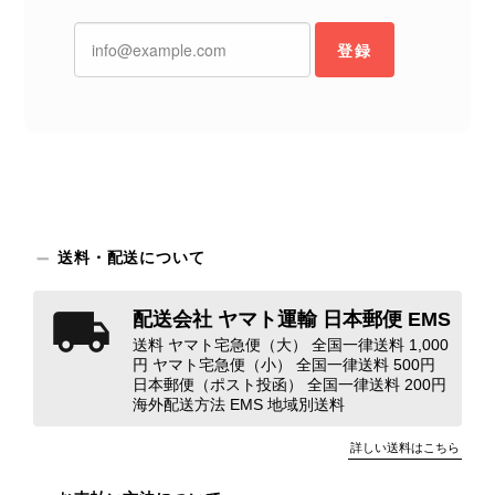
商品で、衛生面へのご不安を含め、残
念な思いをおかけしましたこと、心よ
登録
りお詫び申し上げます。お受け取りに
なった際のお気持ちを思うと、大変心
苦しく感じております。 今回の商品
につきましては、当店よりご連絡のう
え、返品・返金を含め、責任をもって
対応してまいります。 バッグは、外
装と内装をそれぞれ確認し、個別にラ
ンクを表示しております。これは、外
観の印象だけで商品の状態全体を判断
送料・配送について
しないためです。また、確認できた汚
れやダメージは、写真や商品説明に反
配送会社 ヤマト運輸 日本郵便 EMS
映しております。 ご不快な思いをさ
送料 ヤマト宅急便（大） 全国一律送料 1,000
れた中で、率直なご意見をお寄せいた
円 ヤマト宅急便（小） 全国一律送料 500円
だきましたことに感謝申し上げます。
日本郵便（ポスト投函） 全国一律送料 200円
今回のご指摘を重く受け止め、まずは
海外配送方法 EMS 地域別送料
商品の状態を丁寧に確認させていただ
きます。 掲載内容では分からない状
詳しい送料はこちら
態が確認された場合には、当店の検品