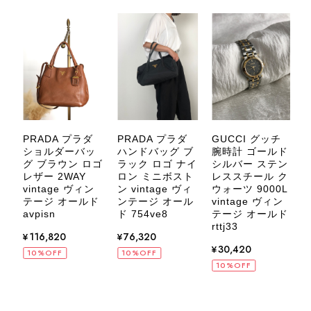
ィンテージならではの上品な魅力を感
じていただけたようで、スタッフ一同
大変励みになります！ ぜひこれから
末永くご愛用いただけましたら幸いで
す。 また気になる商品やご不明な点
などございましたら、いつでもお気軽
にご相談ください。 またご縁がござ
いましたら、ぜひよろしくお願いいた
します。 VintageShop solo
PRADA プラダ
PRADA プラダ
GUCCI グッチ
デ
ショルダーバッ
ハンドバッグ ブ
腕時計 ゴールド
カ
グ ブラウン ロゴ
ラック ロゴ ナイ
シルバー ステン
バ
レザー 2WAY
ロン ミニボスト
レススチール ク
ロ
vintage ヴィン
ン vintage ヴィ
ウォーツ 9000L
テージ オールド
ンテージ オール
vintage ヴィン
ッ
CELINE セリーヌ ブレスレット シルバー トリオンフ ホースビット SILVER925 vintage ヴィンテージ オールド 7f8hjn
avpisn
ド 754ve8
テージ オールド
2026/08/05
rttj33
ル
¥116,820
¥76,320
ド
¥30,420
10%OFF
10%OFF
10%OFF
CELINE セリーヌ ショルダーバッグ ブラック ガンチーニ レザー 2way vintage ヴィンテージ オールド nifgs8