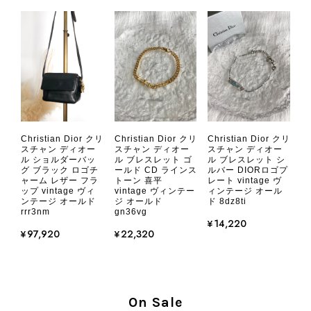
ざいましたら、いつでもお気軽にご相
談ください。 またご縁がございまし
たら、ぜひよろしくお願いいたしま
す。 VintageShop solo
CHANEL シャネル 財布 ブラック ココマーク レザー キャビアスキン 長財布 vintage ヴィンテージ オールド cvjxwf
Christian Dior クリ
Christian Dior クリ
Christian Dior クリ
2026/08/05
スチャン ディオー
スチャン ディオー
スチャン ディオー
ル ショルダーバッ
ル ブレスレット ゴ
ル ブレスレット シ
グ ブラック ロゴチ
ールド CD ラインス
ルバー DIORロゴプ
ャーム レザー フラ
トーン 喜平
レート vintage ヴ
とても気に入りました、目立たないシャネルのロゴがとてもいい
ップ vintage ヴィ
vintage ヴィンテー
ィンテージ オール
です
ンテージ オールド
ジ オールド
ド 8dz8ti
rrr3nm
gn36vg
¥14,220
¥97,920
¥22,320
この度はご購入いただき、そして素敵
なレビューをありがとうございます。
商品を無事にお受け取りいただき、気
に入っていただけたとのこと、大変安
心いたしました。 また、商品からヴ
On Sale