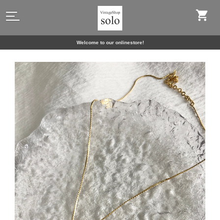
Welcome to our onlinestore!