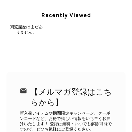
2026/08/01
Recently Viewed
外装内装ともにAランクの商品を購入しました。 しかし、実際に
閲覧履歴はまだあ
届いた商品は、写真には写っていない内側の蛇腹部分と全面ポケ
りません。
ットにカビがびっしりと生えていました。 とてもAランクとは思
えない状態で、見た瞬間に気持ち悪さを感じ、とても使用できる
状態ではありません。 ヴィンテージ品であることは理解してお
り、多少の経年劣化は承知のうえで購入しています。 しかし、こ
のような状態であれば、商品説明や掲載写真で事前に明記してい
ただくべきだと思います。 実は以前こちらで購入した際にも、写
真には写っていない内側部分に目立つ汚れがありました。 そのと
きはたまたまだと思っていましたが、今回も掲載内容だけでは判
断できない状態の商品が届きとても残念です。 決して安い買い物
【メルマガ登録はこち
ではなかったため、ショックも大きかったです。 私は今後こちら
で購入することはないですが、同じような思いをする購入者が出
らから】
ないよう、商品の状態をより正確に記載し、見えない部分も含め
て写真や説明で分かるよう改善していただきたいです。
新入荷アイテムや期間限定キャンペーン、クーポ
ンコードなど、お得で嬉しい情報をいち早くお届
けいたします！ 登録は無料・いつでも解除可能で
この度は、楽しみにお待ちいただいた
すので、ぜひお気軽にご登録ください。