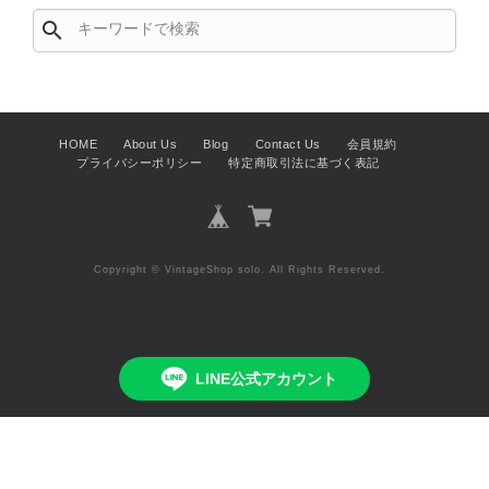
安心いたしました！ さらに、「思っ
search
た以上に素敵なお品でした」とのお言
葉をいただき、スタッフ一同とても嬉
しく、何よりの励みになります。 ぜ
ひこちらの商品を末永くご愛用いただ
けましたら幸いです。 また気になる
HOME
About Us
Blog
Contact Us
会員規約
商品やご不明な点などございました
プライバシーポリシー
特定商取引法に基づく表記
ら、いつでもお気軽にご相談くださ
い。 またご縁がございましたら、ぜ
ひよろしくお願いいたします。
VintageShop solo
Copyright © VintageShop solo. All Rights Reserved.
LINE公式アカウント
PRADA プラダ VITELLO PHENIX ショルダーバッグ ブラウン ロゴ レザー 2WAY BL0805 vintage ヴィンテージ オールド 2rpjby
2026/07/23
Sold out