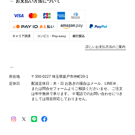
時の見落としとして真摯に受け止め、
お支払い方法について
検品方法と状態の伝え方を改めて見直
し、全スタッフで共有してまいりま
す。 オンラインでも安心して商品を
お選びいただけるよう、より正確な状
態確認とご案内に努めてまいります。
キャリア決済
コンビニ・Pay-easy
銀行振込
詳しいお支払方法のご案内
Salvatore Ferragamo サルヴァトーレ フェラガモ ショルダーバッグ ブラウン ガンチーニ スエード ワンショルダーバッグ vintage ヴィンテージ オールド dgh7fy
2026/07/30
所在地
〒350-0227 埼玉県坂戸市仲町20-1
定休日
配送定休日：木・日 お急ぎの場合はメール、LINE＠、
または問合せフォームよりご相談くださいませ。 ご注文
商品が直ぐに届きました。思った以上に素敵なお品でした。また
は年中無休で承ります。 ※電話でのお問い合わせにつき
ご縁が有りましたら宜しくお願い致します。
ましては現在対応しておりません。
この度はご購入いただき、そして素敵
なレビューをありがとうございます。
商品を無事にお受け取りいただき、ま
た迅速にお届けできたとのこと、大変