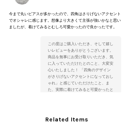
今まで丸いピアスが多かったので、四角はさりげないアクセント
でオシャレに感じます。想像より大きくて主張が強いかなと思い
ましたが、着けてみるとむしろ可愛かったので良かったです。
この度はご購入いただき、そして嬉し
いレビューをありがとうございます。
商品を無事にお受け取りいただき、気
に入っていただけたとのこと、大変安
心いたしました！ 「四角のデザイン
がさりげないアクセントになっておし
ゃれ」と感じていただけたこと、ま
た、実際に着けてみると可愛かったと
のおっしゃっていただけて、スタッフ
一同とても嬉しく拝見いたしました。
ヴィンテージならではの存在感と魅力
を楽しみながら、ぜひこれから末永く
Related Items
ご愛用いただけましたら幸いです。
また気になる商品やご不明な点などご