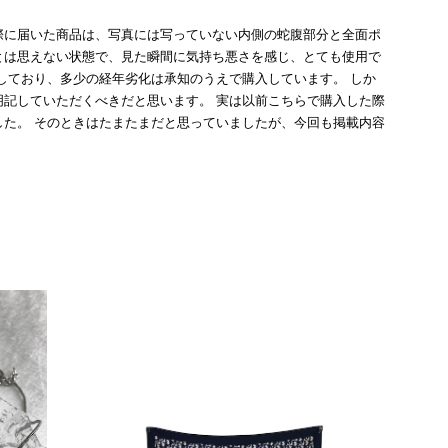
際に届いた商品は、写真には写っていない内側の蛇腹部分と全面ポ
とは思えない状態で、見た瞬間に気持ち悪さを感じ、とても使用で
しており、多少の経年劣化は承知のうえで購入しています。 しか
記していただくべきだと思います。 実は以前こちらで購入した際
た。 そのときはたまたまだと思っていましたが、今回も掲載内容
して安い買い物ではなかったため、ショックも大きかったです。
いをする購入者が出ないよう、商品の状態をより正確に記載し、見
きたいです。
衛生面へのご不安を含め、残念な思いをおかけしましたこと、
際のお気持ちを思うと、大変心苦しく感じております。 今
え、返品・返金を含め、責任をもって対応してまいります。
にランクを表示しております。これは、外観の印象だけで商品
できた汚れやダメージは、写真や商品説明に反映しておりま
をお寄せいただきましたことに感謝申し上げます。今回のご
確認させていただきます。 掲載内容では分からない状態が
として真摯に受け止め、検品方法と状態の伝え方を改めて見直
インでも安心して商品をお選びいただけるよう、より正確な