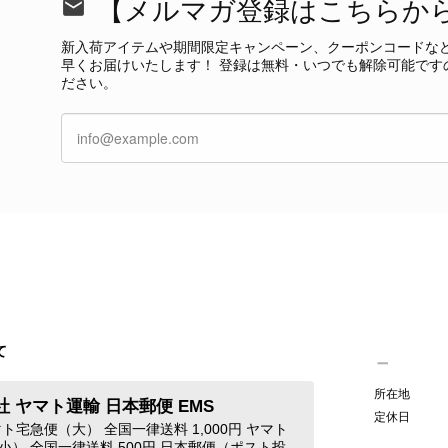
【メルマガ登録はこちらか
今回も商品を無事にお受け取りいただき、状態に
て見つけたカラーとデザイン」とのお言葉や、
新入荷アイテムや期間限定キャンペーン、クーポンコードな
本当に嬉しく思っております。 さらに、前回ご
早くお届けいたします！ 登録は無料・いつでも解除可能です
グ」としてご愛用いただけるとのお言葉は、私た
ださい。
き、素敵な時間をともに過ごしていただけました
ご紹介できるよう努めてまいりますので、また
す。 またご縁がございましたら、ぜひよろしくお願いいた
GUCCI グッチ 腕時計 シルバー ステンレススチール クウォーツ 7900P vintage ヴィンテージ オールド 4dstrr
/12
て
発送が早く、商品も画像と一致しており満足です。 素敵なバ
Christian Dior クリスチャン ディオール ショルダーバッグ ブラック ロゴ チャーム レザー ミニバッグ vintage ヴィンテージ オールド gpxtra
所在地
 ヤマト運輸 日本郵便 EMS
/07
定休日
ト宅急便（大） 全国一律送料 1,000円 ヤマト
小） 全国一律送料 500円 日本郵便（ポスト投