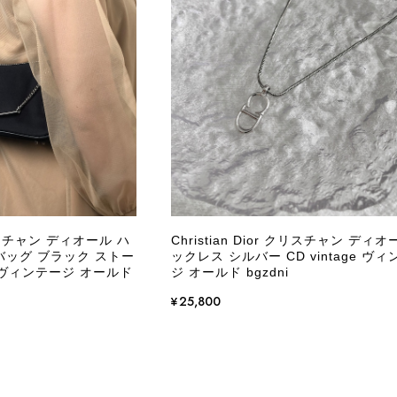
商品が直ぐに届きました。思った以上に素敵なお品でした。
Salvatore Ferragamo サルヴァトーレ フェラガモ ショルダーバッグ ブラウン ガンチーニ スエード ワンショルダーバッグ vintage ヴィンテージ オールド dgh7fy
/30
この度はご購入いただき、そして素敵なレビュー
き、また迅速にお届けできたとのこと、大変安心
た」とのお言葉をいただき、スタッフ一同とても
永くご愛用いただけましたら幸いです。 また気
 クリスチャン ディオール ハ
Christian Dior クリスチャン ディオ
軽にご相談ください。 またご縁がございましたら、ぜひ
バッグ ブラック ストー
ックレス シルバー CD vintage ヴ
ge ヴィンテージ オールド
ジ オールド bgzdni
¥25,800
PRADA プラダ VITELLO PHENIX ショルダーバッグ ブラウン ロゴ レザー 2WAY BL0805 vintage ヴィンテージ オールド 2rpjby
/23