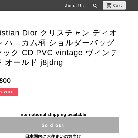
About Us
search
ristian Dior クリスチャン ディオ
ル ハニカム柄 ショルダーバッグ
ック CD PVC vintage ヴィンテ
 オールド j8jdng
,800
D OUT
International shipping available
Sold out
日本国内にお住まいの方向け