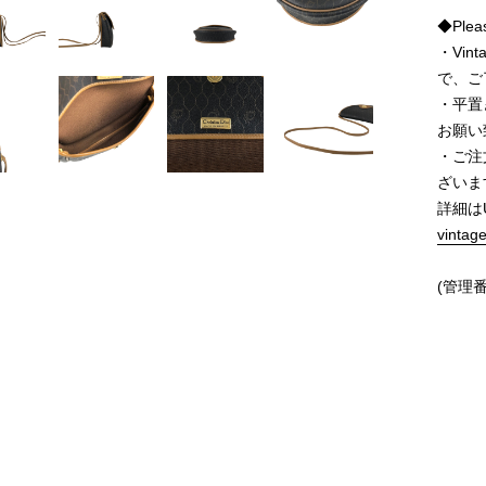
◆Pleas
・Vi
で、ご
・平置
お願い
・ご注
ざいま
詳細は
vintag
(管理番