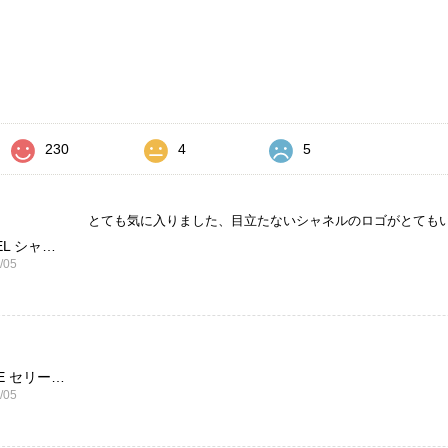
価
230
4
5
とても気に入りました、目立たないシャネルのロゴがとても
CHANEL シャネル 財布 ブラック ココマーク レザー キャビアスキン 長財布 vintage ヴィンテージ オールド cvjxwf
/05
CELINE セリーヌ ブレスレット シルバー トリオンフ ホースビット SILVER925 vintage ヴィンテージ オールド 7f8hjn
/05