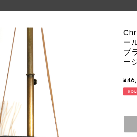
Ch
ー
ブラ
ージ
46
¥
SOL