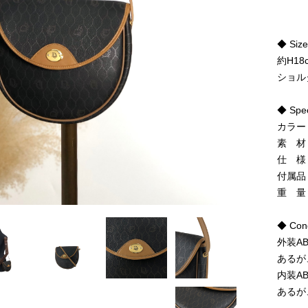
◆ Siz
約H18
ショル
◆ Spe
カラー
素 材
仕 様
付属品
重 量
◆ Cond
外装A
あるが
内装A
あるが