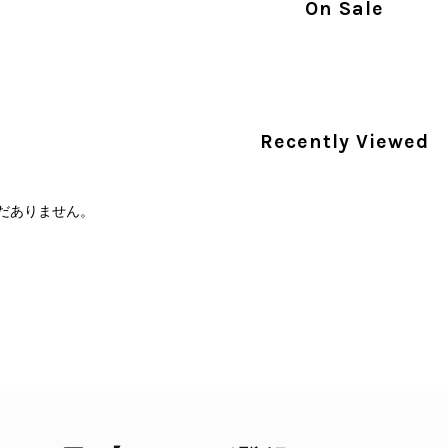
On Sale
PRADA プラダ 財布 ブラック レザー サフィアーノ vintage ヴィンテージ オールド darw4w
/16
Recently Viewed
だありません。
CELINE セリーヌ 財布 ブラック ガンチーニ レザー 3つ折り vintage ヴィンテージ オールド 6xspmn
/16
本日無事に受け取りました。 今回も想像よりはるかに綺麗な
さり、ありがとうございました。初めて見つけたカラーとデザ
CELINE セリーヌ マカダム ショルダーバッグ ホワイト ホースビット PVC レザー ミニバッグ vintage ヴィンテージ オールド ctjind
/15
で、とても気に入りました！前回のバッグと同様、私の中の一
けたらと思います。また是非拝見させてください。ありがと
この度も当店をご利用いただき、そして心温ま