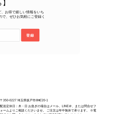
ら】
もご満足いただけたとのこと、安心いたしました。 「初め
ヴィンテージならではの魅力をお気に召していただけたこと、
ど、お得で嬉しい情報をいち
購入いただいたバッグに続き、今回のバッグも「一軍バッ
ので、ぜひお気軽にご登録く
ちにとって何よりの励みです。 ぜひ末永くご愛用いただ
ら幸いです。 これからも魅力的なヴィンテージアイテムを
お気に入りの一点との出会いがございましたら嬉しく思いま
登録
します。 VintageShop solo
ッグを購入させていただき、ありがとうございました。
〒350-0227 埼玉県坂戸市仲町20-1
配送定休日：木・日 お急ぎの場合はメール、LINE＠、または問合せフ
ォームよりご相談くださいませ。 ご注文は年中無休で承ります。 ※電