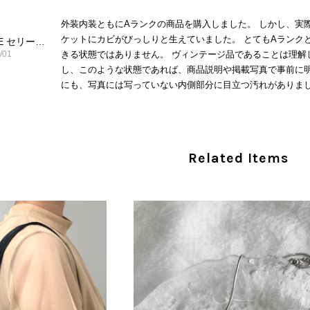
外装内装ともにAランクの商品を購入しました。 しかし、実
ケットにカビがびっしりと生えていました。 とてもAランク
CELINE セリーヌ ショルダーバッグ ブラック ガンチーニ レザー 2way vintage ヴィンテージ オールド nifgs8
/01
きる状態ではありません。 ヴィンテージ品であることは理解
し、このような状態であれば、商品説明や掲載写真で事前に明
にも、写真には写っていない内側部分に目立つ汚れがありまし
だけでは判断できない状態の商品が届きとても残念です。 決
私は今後こちらで購入することはないですが、同じような思
えない部分も含めて写真や説明で分かるよう改善していただ
Related Items
この度は、楽しみにお待ちいただいた商品で、
心よりお詫び申し上げます。お受け取りになった
回の商品につきましては、当店よりご連絡のう
バッグは、外装と内装をそれぞれ確認し、個別
の状態全体を判断しないためです。また、確認
す。 ご不快な思いをされた中で、率直なご意見
指摘を重く受け止め、まずは商品の状態を丁寧に
確認された場合には、当店の検品時の見落とし
し、全スタッフで共有してまいります。 オンラ
状態確認とご案内に努めてまいります。