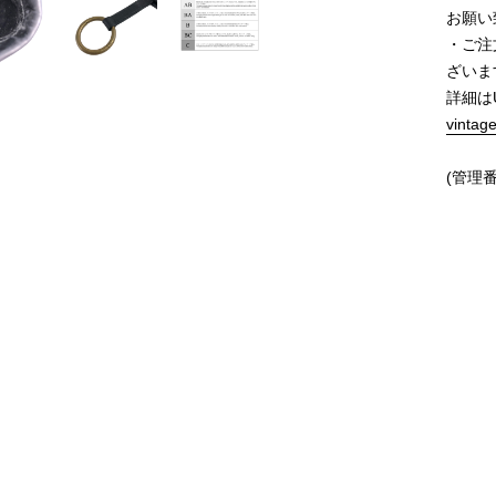
お願い
・ご注
ざいま
詳細は
vintag
(管理番
価