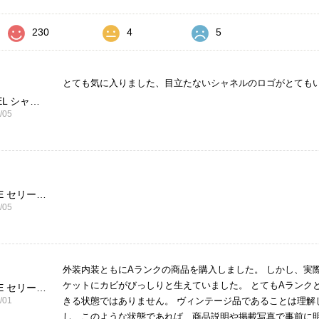
230
4
5
とても気に入りました、目立たないシャネルのロゴがとても
CHANEL シャネル 財布 ブラック ココマーク レザー キャビアスキン 長財布 vintage ヴィンテージ オールド cvjxwf
/05
CELINE セリーヌ ブレスレット シルバー トリオンフ ホースビット SILVER925 vintage ヴィンテージ オールド 7f8hjn
/05
外装内装ともにAランクの商品を購入しました。 しかし、実
ケットにカビがびっしりと生えていました。 とてもAランク
CELINE セリーヌ ショルダーバッグ ブラック ガンチーニ レザー 2way vintage ヴィンテージ オールド nifgs8
/01
きる状態ではありません。 ヴィンテージ品であることは理解
し、このような状態であれば、商品説明や掲載写真で事前に明