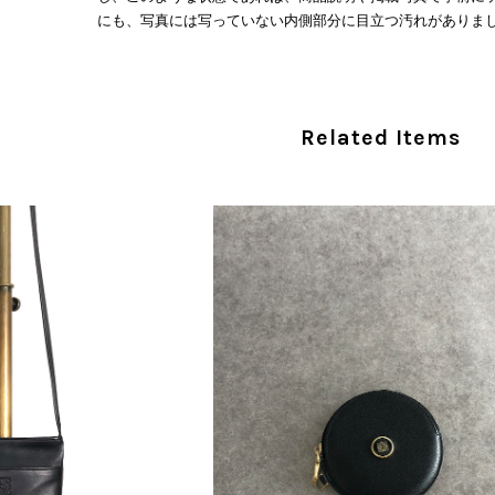
にも、写真には写っていない内側部分に目立つ汚れがありまし
だけでは判断できない状態の商品が届きとても残念です。 決
私は今後こちらで購入することはないですが、同じような思
えない部分も含めて写真や説明で分かるよう改善していただ
Related Items
この度は、楽しみにお待ちいただいた商品で、
心よりお詫び申し上げます。お受け取りになった
回の商品につきましては、当店よりご連絡のう
バッグは、外装と内装をそれぞれ確認し、個別
の状態全体を判断しないためです。また、確認
す。 ご不快な思いをされた中で、率直なご意見
指摘を重く受け止め、まずは商品の状態を丁寧に
確認された場合には、当店の検品時の見落とし
し、全スタッフで共有してまいります。 オンラ
状態確認とご案内に努めてまいります。
商品が直ぐに届きました。思った以上に素敵なお品でした。