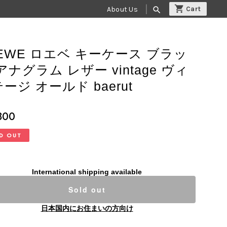
About Us
search
EWE ロエベ キーケース ブラッ
アナグラム レザー vintage ヴィ
ージ オールド baerut
800
D OUT
International shipping available
Sold out
日本国内にお住まいの方向け