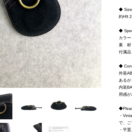
◆ Siz
約H9.
◆ Spe
カラー
素 材
付属品
◆ Cond
外装A
あるが
内装B
用感が
◆Pleas
・Vi
で、ご
・平置