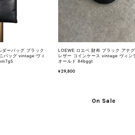
Salvatore Ferragamo サルヴァトーレ フェラガモ ショルダーバッグ ブラウン ガンチーニ スエード ワンショルダーバッグ vintage ヴィンテージ オールド dgh7fy
/30
この度はご購入いただき、そして素敵なレビュー
き、また迅速にお届けできたとのこと、大変安心
た」とのお言葉をいただき、スタッフ一同とても
永くご愛用いただけましたら幸いです。 また気
ョルダーバッグ ブラック
LOEWE ロエベ 財布 ブラック アナ
軽にご相談ください。 またご縁がございましたら、ぜひ
バッグ vintage ヴィ
レザー コインケース vintage ヴィ
m7g5
オールド 84bggt
¥29,800
PRADA プラダ VITELLO PHENIX ショルダーバッグ ブラウン ロゴ レザー 2WAY BL0805 vintage ヴィンテージ オールド 2rpjby
/23
On Sale
PRADA プラダ 財布 ブラック レザー サフィアーノ vintage ヴィンテージ オールド darw4w
/16