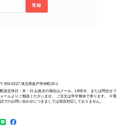
ら幸いです。 これからも魅力的なヴィンテージアイテムを
登録
お気に入りの一点との出会いがございましたら嬉しく思いま
します。 VintageShop solo
ッグを購入させていただき、ありがとうございました。
〒350-0227 埼玉県坂戸市仲町20-1
配送定休日：木・日 お急ぎの場合はメール、LINE＠、または問合せフ
ォームよりご相談くださいませ。 ご注文は年中無休で承ります。 ※電
話でのお問い合わせにつきましては現在対応しておりません。
をありがとうございます。 商品を無事にお受け取りいただ
こと、大変安心いたしました。 「素敵なバッグを購入でき
 ぜひこれから末永くご愛用いただけましたら幸いです。 ま
、いつでもお気軽にご相談ください。 またご縁がございま