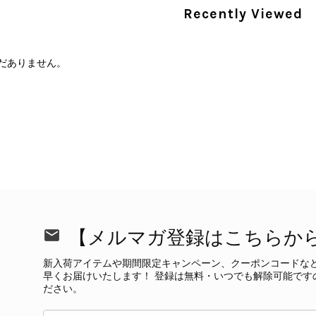
Recently Viewed
だありません。
CELINE セリーヌ 財布 ブラック ガンチーニ レザー 3つ折り vintage ヴィンテージ オールド 6xspmn
/16
本日無事に受け取りました。 今回も想像よりはるかに綺麗な
さり、ありがとうございました。初めて見つけたカラーとデザ
CELINE セリーヌ マカダム ショルダーバッグ ホワイト ホースビット PVC レザー ミニバッグ vintage ヴィンテージ オールド ctjind
/15
で、とても気に入りました！前回のバッグと同様、私の中の一
けたらと思います。また是非拝見させてください。ありがと
【メルマガ登録はこちらか
この度も当店をご利用いただき、そして心温ま
今回も商品を無事にお受け取りいただき、状態に
新入荷アイテムや期間限定キャンペーン、クーポンコードな
て見つけたカラーとデザイン」とのお言葉や、
早くお届けいたします！ 登録は無料・いつでも解除可能です
本当に嬉しく思っております。 さらに、前回ご
ださい。
グ」としてご愛用いただけるとのお言葉は、私た