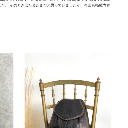
た。 そのときはたまたまだと思っていましたが、今回も掲載内容
して安い買い物ではなかったため、ショックも大きかったです。
いをする購入者が出ないよう、商品の状態をより正確に記載し、見
きたいです。
衛生面へのご不安を含め、残念な思いをおかけしましたこと、
際のお気持ちを思うと、大変心苦しく感じております。 今
え、返品・返金を含め、責任をもって対応してまいります。
にランクを表示しております。これは、外観の印象だけで商品
できた汚れやダメージは、写真や商品説明に反映しておりま
をお寄せいただきましたことに感謝申し上げます。今回のご
確認させていただきます。 掲載内容では分からない状態が
として真摯に受け止め、検品方法と状態の伝え方を改めて見直
インでも安心して商品をお選びいただけるよう、より正確な
またご縁が有りましたら宜しくお願い致します。