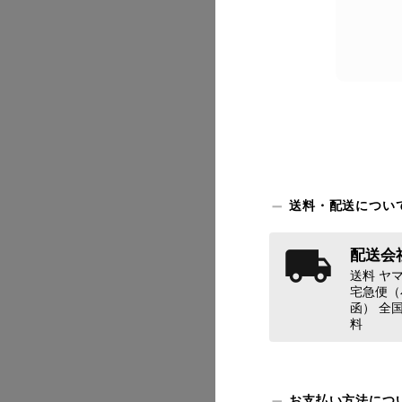
2026/07
送料・配送につい
配送会社
送料 ヤマ
2026/07
宅急便（
函） 全国
料
お支払い方法につ