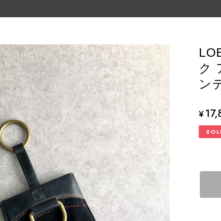
LO
ク 
ンテ
17,
¥
SOL