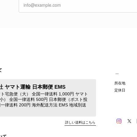
き、素敵な時間をともに過ごしていただけました
ご紹介できるよう努めてまいりますので、また
す。 またご縁がございましたら、ぜひよろしくお願いいた
GUCCI グッチ 腕時計 シルバー ステンレススチール クウォーツ 7900P vintage ヴィンテージ オールド 4dstrr
/12
て
発送が早く、商品も画像と一致しており満足です。 素敵なバ
所在地
 ヤマト運輸 日本郵便 EMS
Christian Dior クリスチャン ディオール ショルダーバッグ ブラック ロゴ チャーム レザー ミニバッグ vintage ヴィンテージ オールド gpxtra
定休日
ト宅急便（大） 全国一律送料 1,000円 ヤマト
/07
小） 全国一律送料 500円 日本郵便（ポスト投
一律送料 200円 海外配送方法 EMS 地域別送
この度はご購入いただき、そして素敵なレビュー
き、発送や商品の状態にもご満足いただけたとの
詳しい送料はこちら
た」とのお言葉をいただき、とても嬉しいです！
た気になる商品やご不明な点などございましたら
いて