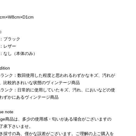
e
2cm×W8cm×D1cm
c
：ブラック
：レザー
：なし（本体のみ）
ition
Bランク：数回使用した程度と思われるわずかなキズ、汚れが
、比較的きれいな状態のヴィンテージ商品
Aランク：日常的に使用していたキズ、汚れ、においなどの使
わずかにあるヴィンテージ商品
e note
ntage商品は、多少の使用感・匂いがある場合がございますの
了承下さいませ。
き採寸の為、僅かな誤差がございます。ご理解の上ご購入を