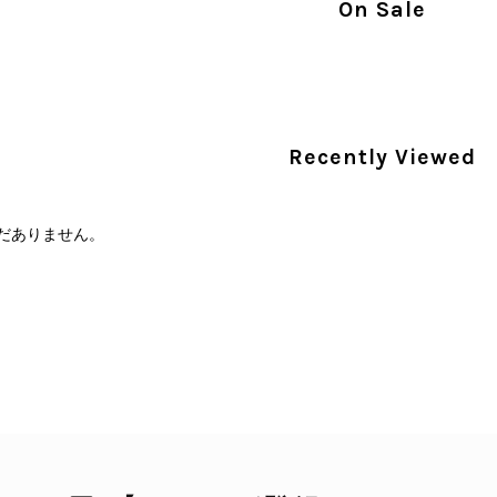
On Sale
し、全スタッフで共有してまいります。 オンラ
状態確認とご案内に努めてまいります。
商品が直ぐに届きました。思った以上に素敵なお品でした。
Recently Viewed
Salvatore Ferragamo サルヴァトーレ フェラガモ ショルダーバッグ ブラウン ガンチーニ スエード ワンショルダーバッグ vintage ヴィンテージ オールド dgh7fy
/30
だありません。
この度はご購入いただき、そして素敵なレビュー
き、また迅速にお届けできたとのこと、大変安心
た」とのお言葉をいただき、スタッフ一同とても
永くご愛用いただけましたら幸いです。 また気
軽にご相談ください。 またご縁がございましたら、ぜひ
PRADA プラダ VITELLO PHENIX ショルダーバッグ ブラウン ロゴ レザー 2WAY BL0805 vintage ヴィンテージ オールド 2rpjby