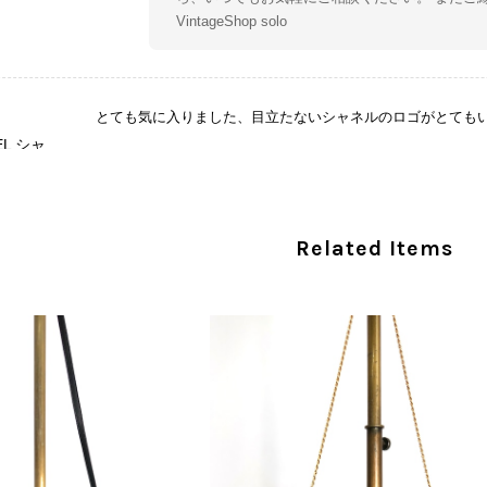
VintageShop solo
とても気に入りました、目立たないシャネルのロゴがとても
CHANEL シャネル 財布 ブラック ココマーク レザー キャビアスキン 長財布 vintage ヴィンテージ オールド cvjxwf
/05
この度はご購入いただき、そして素敵なレビュー
Related Items
き、気に入っていただけたとのこと、大変安心い
な魅力を感じていただけたようで、スタッフ一同
ましたら幸いです。 また気になる商品やご不明
い。 またご縁がございましたら、ぜひよろしくお願いいた
CELINE セリーヌ ブレスレット シルバー トリオンフ ホースビット SILVER925 vintage ヴィンテージ オールド 7f8hjn
/05