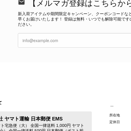
【メルマガ登録はこちらか
/23
新入荷アイテムや期間限定キャンペーン、クーポンコードな
早くお届けいたします！ 登録は無料・いつでも解除可能です
ださい。
PRADA プラダ 財布 ブラック レザー サフィアーノ vintage ヴィンテージ オールド darw4w
/16
CELINE セリーヌ 財布 ブラック ガンチーニ レザー 3つ折り vintage ヴィンテージ オールド 6xspmn
/16
て
本日無事に受け取りました。 今回も想像よりはるかに綺麗な
さり、ありがとうございました。初めて見つけたカラーとデザ
CELINE セリーヌ マカダム ショルダーバッグ ホワイト ホースビット PVC レザー ミニバッグ vintage ヴィンテージ オールド ctjind
所在地
 ヤマト運輸 日本郵便 EMS
/15
で、とても気に入りました！前回のバッグと同様、私の中の一
定休日
ト宅急便（大） 全国一律送料 1,000円 ヤマト
けたらと思います。また是非拝見させてください。ありがと
小） 全国一律送料 500円 日本郵便（ポスト投