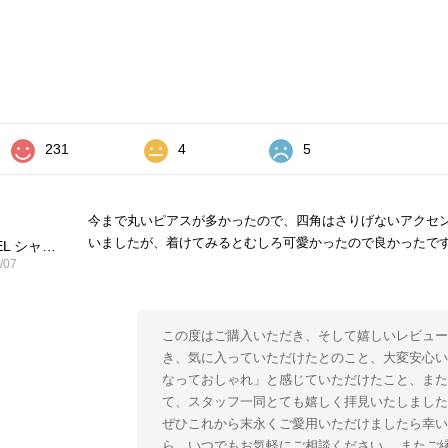
価
231
4
5
今まで丸いピアスが多かったので、四角はさりげないアクセ
いましたが、着けてみるとむしろ可愛かったので良かったで
CHANEL シャネル ピアス ブラック ココマーク ストーン vintage ヴィンテージ オールド yg33jb
/07
この度はご購入いただき、そして嬉しいレビュー
き、気に入っていただけたとのこと、大変安心い
なっておしゃれ」と感じていただけたこと、ま
て、スタッフ一同とても嬉しく拝見いたしました
ぜひこれから末永くご愛用いただけましたら幸い
ら、いつでもお気軽にご相談ください。 またご