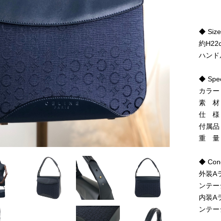
◆ Siz
約H22
ハンド
◆ Spe
カラー
素 材
仕 様
付属品
重 量
◆ Cond
外装A
ンテー
内装A
ンテー