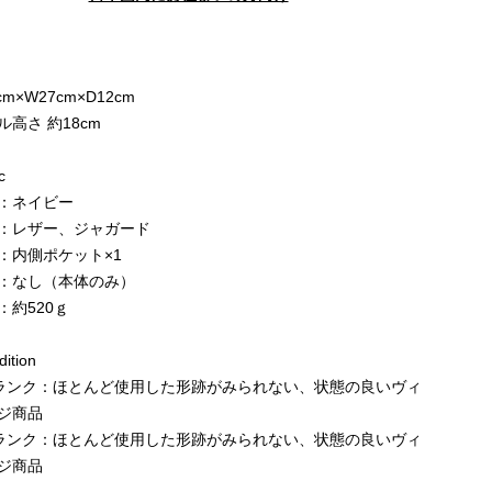
e
cm×W27cm×D12cm
ル高さ 約18cm
c
：ネイビー
：レザー、ジャガード
：内側ポケット×1
：なし（本体のみ）
：約520ｇ
ition
ランク：ほとんど使用した形跡がみられない、状態の良いヴィ
ジ商品
ランク：ほとんど使用した形跡がみられない、状態の良いヴィ
ジ商品