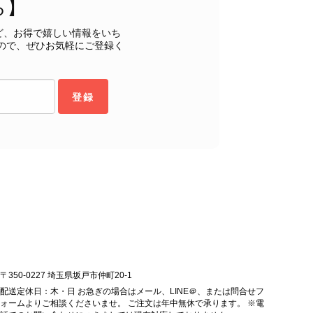
ら】
ど、お得で嬉しい情報をいち
ので、ぜひお気軽にご登録く
登録
状態でした。希少なカラーで可愛いデザインのバッグをお譲りくだ
インでした。 ちょうどいい具合にヴィンテージ感も溢れているの
〒350-0227 埼玉県坂戸市仲町20-1
軍バッグとして大活躍してくれそうです！ 大切に使わせていただ
配送定休日：木・日 お急ぎの場合はメール、LINE＠、または問合せフ
うございました。
ォームよりご相談くださいませ。 ご注文は年中無休で承ります。 ※電