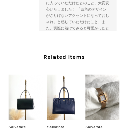
に入っていただけたとのこと、大変安
心いたしました！ 「四角のデザイン
がさりげないアクセントになっておし
ゃれ」と感じていただけたこと、ま
た、実際に着けてみると可愛かったと
のおっしゃっていただけて、スタッフ
一同とても嬉しく拝見いたしました。
ヴィンテージならではの存在感と魅力
を楽しみながら、ぜひこれから末永く
Related Items
ご愛用いただけましたら幸いです。
また気になる商品やご不明な点などご
ざいましたら、いつでもお気軽にご相
談ください。 またご縁がございまし
たら、ぜひよろしくお願いいたしま
す。 VintageShop solo
CHANEL シャネル 財布 ブラック ココマーク レザー キャビアスキン 長財布 vintage ヴィンテージ オールド cvjxwf
Salvatore
Salvatore
Salvatore