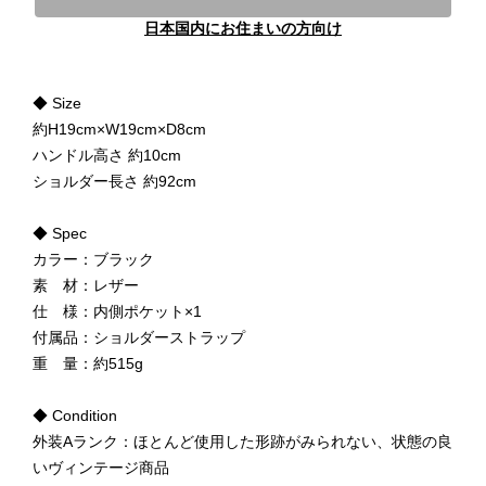
日本国内にお住まいの方向け
◆ Size
約H19cm×W19cm×D8cm
ハンドル高さ 約10cm
ショルダー長さ 約92cm
◆ Spec
カラー：ブラック
素 材：レザー
仕 様：内側ポケット×1
付属品：ショルダーストラップ
重 量：約515g
◆ Condition
外装Aランク：ほとんど使用した形跡がみられない、状態の良
いヴィンテージ商品