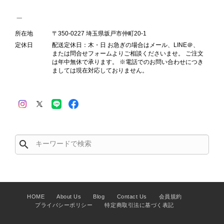
Salvatore Ferragamo サルヴァトーレ フェラガモ ショルダーバッグ ブラウン ガンチーニ スエード ワンショルダーバッグ vintage ヴィンテージ オールド dgh7fy
2026/07/30
所在地
〒350-0227 埼玉県坂戸市仲町20-1
定休日
配送定休日：木・日 お急ぎの場合はメール、LINE＠、
商品が直ぐに届きました。思った以上に素敵なお品でした。また
または問合せフォームよりご相談くださいませ。 ご注文
ご縁が有りましたら宜しくお願い致します。
は年中無休で承ります。 ※電話でのお問い合わせにつき
ましては現在対応しておりません。
この度はご購入いただき、そして素敵
なレビューをありがとうございます。
商品を無事にお受け取りいただき、ま
た迅速にお届けできたとのこと、大変
安心いたしました！ さらに、「思っ
search
た以上に素敵なお品でした」とのお言
葉をいただき、スタッフ一同とても嬉
しく、何よりの励みになります。 ぜ
ひこちらの商品を末永くご愛用いただ
けましたら幸いです。 また気になる
HOME
About Us
Blog
Contact Us
会員規約
商品やご不明な点などございました
プライバシーポリシー
特定商取引法に基づく表記
ら、いつでもお気軽にご相談くださ
い。 またご縁がございましたら、ぜ