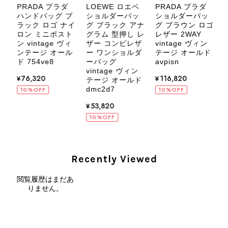
PRADA プラダ
LOEWE ロエベ
PRADA プラダ
デ
ハンドバッグ ブ
ショルダーバッ
ショルダーバッ
カ
ラック ロゴ ナイ
グ ブラック アナ
グ ブラウン ロゴ
バ
ロン ミニボスト
グラム 型押し レ
レザー 2WAY
ロ
ン vintage ヴィ
ザー コンビレザ
vintage ヴィン
CELINE セリーヌ ブレスレット シルバー トリオンフ ホースビット SILVER925 vintage ヴィンテージ オールド 7f8hjn
ンテージ オール
ー ワンショルダ
テージ オールド
ッ
2026/08/05
ド 754ve8
ーバッグ
avpisn
vintage ヴィン
ル
¥76,320
¥116,820
ド
テージ オールド
dmc2d7
10%OFF
10%OFF
¥53,820
10%OFF
CELINE セリーヌ ショルダーバッグ ブラック ガンチーニ レザー 2way vintage ヴィンテージ オールド nifgs8
2026/08/01
Recently Viewed
外装内装ともにAランクの商品を購入しました。 しかし、実際に
届いた商品は、写真には写っていない内側の蛇腹部分と全面ポケ
閲覧履歴はまだあ
ットにカビがびっしりと生えていました。 とてもAランクとは思
りません。
えない状態で、見た瞬間に気持ち悪さを感じ、とても使用できる
状態ではありません。 ヴィンテージ品であることは理解してお
り、多少の経年劣化は承知のうえで購入しています。 しかし、こ
のような状態であれば、商品説明や掲載写真で事前に明記してい