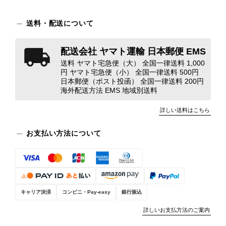
ンクを表示しております。これは、外
観の印象だけで商品の状態全体を判断
送料・配送について
しないためです。また、確認できた汚
れやダメージは、写真や商品説明に反
映しております。 ご不快な思いをさ
配送会社 ヤマト運輸 日本郵便 EMS
れた中で、率直なご意見をお寄せいた
送料 ヤマト宅急便（大） 全国一律送料 1,000
だきましたことに感謝申し上げます。
円 ヤマト宅急便（小） 全国一律送料 500円
今回のご指摘を重く受け止め、まずは
日本郵便（ポスト投函） 全国一律送料 200円
海外配送方法 EMS 地域別送料
商品の状態を丁寧に確認させていただ
きます。 掲載内容では分からない状
詳しい送料はこちら
態が確認された場合には、当店の検品
時の見落としとして真摯に受け止め、
お支払い方法について
検品方法と状態の伝え方を改めて見直
し、全スタッフで共有してまいりま
す。 オンラインでも安心して商品を
お選びいただけるよう、より正確な状
態確認とご案内に努めてまいります。
キャリア決済
コンビニ・Pay-easy
銀行振込
詳しいお支払方法のご案内