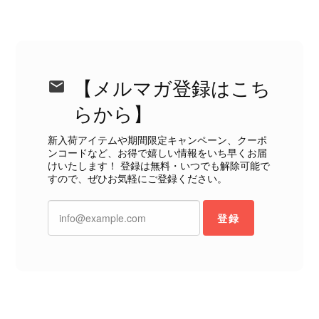
ただくべきだと思います。 実は以前こちらで購入した際にも、写
真には写っていない内側部分に目立つ汚れがありました。 そのと
きはたまたまだと思っていましたが、今回も掲載内容だけでは判
断できない状態の商品が届きとても残念です。 決して安い買い物
ではなかったため、ショックも大きかったです。 私は今後こちら
【メルマガ登録はこち
で購入することはないですが、同じような思いをする購入者が出
ないよう、商品の状態をより正確に記載し、見えない部分も含め
らから】
て写真や説明で分かるよう改善していただきたいです。
新入荷アイテムや期間限定キャンペーン、クーポ
ンコードなど、お得で嬉しい情報をいち早くお届
この度は、楽しみにお待ちいただいた
けいたします！ 登録は無料・いつでも解除可能で
すので、ぜひお気軽にご登録ください。
商品で、衛生面へのご不安を含め、残
念な思いをおかけしましたこと、心よ
りお詫び申し上げます。お受け取りに
登録
なった際のお気持ちを思うと、大変心
苦しく感じております。 今回の商品
につきましては、当店よりご連絡のう
え、返品・返金を含め、責任をもって
対応してまいります。 バッグは、外
装と内装をそれぞれ確認し、個別にラ