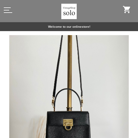
Welcome to our onlinestore!