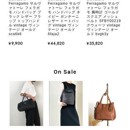
2026/08/05
Ferragamo サルヴ
Ferragamo サルヴ
Ferragamo サルヴ
ァトーレ フェラガ
ァトーレ フェラガ
ァトーレ フェラガ
モ ハンドバッグ ブ
モ ハンドバッグ ネ
モ 腕時計 ゴールド
ラック レザー フラ
イビー ガンチーニ
スクエア メッシュ
とても気に入りました、目立たないシャネルのロゴがとてもいい
ップ トップハンド
レザー トートバッ
ベルト SFBY00219
です
ル vintage ヴィン
グ vintage ヴィン
クウォーツ vintage
テージ オールド
テージ オールド
ヴィンテージ オー
sca6k6
6faja2
ルド bvgk3y
この度はご購入いただき、そして素敵
¥9,900
¥44,820
¥35,820
なレビューをありがとうございます。
商品を無事にお受け取りいただき、気
に入っていただけたとのこと、大変安
心いたしました。 また、商品からヴ
On Sale
ィンテージならではの上品な魅力を感
じていただけたようで、スタッフ一同
大変励みになります！ ぜひこれから
末永くご愛用いただけましたら幸いで
す。 また気になる商品やご不明な点
などございましたら、いつでもお気軽
にご相談ください。 またご縁がござ
いましたら、ぜひよろしくお願いいた
します。 VintageShop solo