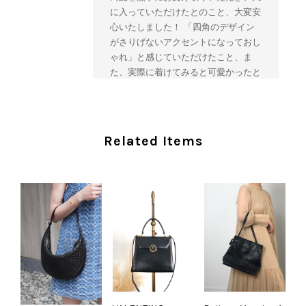
に入っていただけたとのこと、大変安
心いたしました！ 「四角のデザイン
がさりげないアクセントになっておし
ゃれ」と感じていただけたこと、ま
た、実際に着けてみると可愛かったと
のおっしゃっていただけて、スタッフ
一同とても嬉しく拝見いたしました。
ヴィンテージならではの存在感と魅力
を楽しみながら、ぜひこれから末永く
Related Items
ご愛用いただけましたら幸いです。
また気になる商品やご不明な点などご
ざいましたら、いつでもお気軽にご相
談ください。 またご縁がございまし
たら、ぜひよろしくお願いいたしま
す。 VintageShop solo
CHANEL シャネル 財布 ブラック ココマーク レザー キャビアスキン 長財布 vintage ヴィンテージ オールド cvjxwf