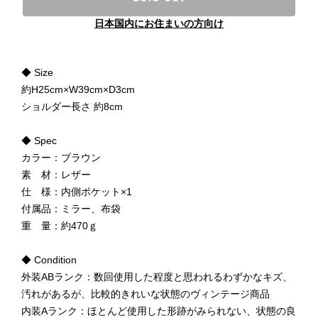
日本国内にお住まいの方向け
◆ Size
約H25cm×W39cm×D3cm
ショルダー長さ 約8cm
◆ Spec
カラー：ブラウン
素 材：レザー
仕 様：内側ポケット×1
付属品：ミラー、布袋
重 量：約470ｇ
◆ Condition
外装ABランク：数回使用した程度と思われるわずかなキズ、
汚れがあるが、比較的きれいな状態のヴィンテージ商品
内装Aランク：ほとんど使用した形跡がみられない、状態の良