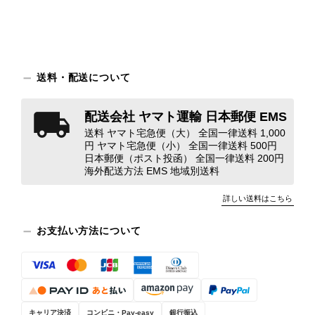
のような状態であれば、商品説明や掲載写真で事前に明記してい
ただくべきだと思います。 実は以前こちらで購入した際にも、写
真には写っていない内側部分に目立つ汚れがありました。 そのと
きはたまたまだと思っていましたが、今回も掲載内容だけでは判
断できない状態の商品が届きとても残念です。 決して安い買い物
送料・配送について
ではなかったため、ショックも大きかったです。 私は今後こちら
で購入することはないですが、同じような思いをする購入者が出
ないよう、商品の状態をより正確に記載し、見えない部分も含め
配送会社 ヤマト運輸 日本郵便 EMS
て写真や説明で分かるよう改善していただきたいです。
送料 ヤマト宅急便（大） 全国一律送料 1,000
円 ヤマト宅急便（小） 全国一律送料 500円
日本郵便（ポスト投函） 全国一律送料 200円
この度は、楽しみにお待ちいただいた
海外配送方法 EMS 地域別送料
商品で、衛生面へのご不安を含め、残
念な思いをおかけしましたこと、心よ
詳しい送料はこちら
りお詫び申し上げます。お受け取りに
なった際のお気持ちを思うと、大変心
お支払い方法について
苦しく感じております。 今回の商品
につきましては、当店よりご連絡のう
え、返品・返金を含め、責任をもって
対応してまいります。 バッグは、外
装と内装をそれぞれ確認し、個別にラ
キャリア決済
コンビニ・Pay-easy
銀行振込