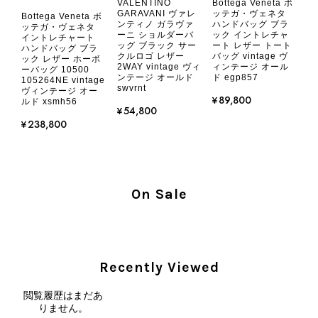
VALENTINO
Bottega Veneta ボ
2026/08/05
GARAVANI ヴァレ
ッテガ・ヴェネタ
Bottega Veneta ボ
ンティノ ガラヴァ
ハンドバッグ ブラ
ッテガ・ヴェネタ
ーニ ショルダーバ
ック イントレチャ
イントレチャート
ッグ ブラック サー
ート レザー トート
とても気に入りました、目立たないシャネルのロゴがとてもいい
ハンドバッグ ブラ
クルロゴ レザー
バッグ vintage ヴ
ック レザー ホーボ
です
2WAY vintage ヴィ
ィンテージ オール
ーバッグ 10500
ンテージ オールド
ド egp857
105264NE vintage
swvrnt
ヴィンテージ オー
¥89,800
ルド xsmh56
この度はご購入いただき、そして素敵
¥54,800
なレビューをありがとうございます。
¥238,800
商品を無事にお受け取りいただき、気
に入っていただけたとのこと、大変安
心いたしました。 また、商品からヴ
ィンテージならではの上品な魅力を感
On Sale
じていただけたようで、スタッフ一同
大変励みになります！ ぜひこれから
末永くご愛用いただけましたら幸いで
す。 また気になる商品やご不明な点
などございましたら、いつでもお気軽
Recently Viewed
にご相談ください。 またご縁がござ
いましたら、ぜひよろしくお願いいた
閲覧履歴はまだあ
します。 VintageShop solo
りません。