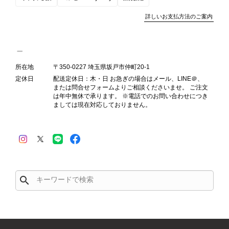
ンクを表示しております。これは、外
観の印象だけで商品の状態全体を判断
詳しいお支払方法のご案内
しないためです。また、確認できた汚
れやダメージは、写真や商品説明に反
映しております。 ご不快な思いをさ
れた中で、率直なご意見をお寄せいた
所在地
〒350-0227 埼玉県坂戸市仲町20-1
だきましたことに感謝申し上げます。
定休日
配送定休日：木・日 お急ぎの場合はメール、LINE＠、
今回のご指摘を重く受け止め、まずは
または問合せフォームよりご相談くださいませ。 ご注文
商品の状態を丁寧に確認させていただ
は年中無休で承ります。 ※電話でのお問い合わせにつき
ましては現在対応しておりません。
きます。 掲載内容では分からない状
態が確認された場合には、当店の検品
時の見落としとして真摯に受け止め、
検品方法と状態の伝え方を改めて見直
し、全スタッフで共有してまいりま
す。 オンラインでも安心して商品を
お選びいただけるよう、より正確な状
search
態確認とご案内に努めてまいります。