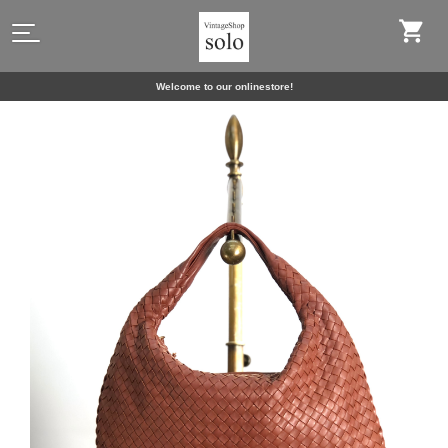
Welcome to our onlinestore!