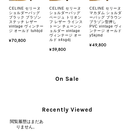
CHANEL シャネル 財布 ブラック ココマーク レザー キャビアスキン 長財布 vintage ヴィンテージ オールド cvjxwf
CELINE セリーヌ
CELINE セリーヌ
CELINE セリーヌ
2026/08/05
ショルダーバッグ
ショルダーバッグ
マカダム ショルダ
ブラック ブラゾン
ベージュ トリオン
ーバッグ ブラウン
ステッチ レザー
フ レザー ラインス
ブラゾン型押し
vintage ヴィンテー
トーン チェーンシ
PVC vintage ヴィ
とても気に入りました、目立たないシャネルのロゴがとてもいい
ジ オールド tuhbjd
ョルダー vintage
ンテージ オールド
です
ヴィンテージ オー
y5kjmd
¥70,800
ルド x4sgdj
¥49,800
¥59,800
この度はご購入いただき、そして素敵
なレビューをありがとうございます。
商品を無事にお受け取りいただき、気
に入っていただけたとのこと、大変安
心いたしました。 また、商品からヴ
On Sale
ィンテージならではの上品な魅力を感
じていただけたようで、スタッフ一同
大変励みになります！ ぜひこれから
末永くご愛用いただけましたら幸いで
Recently Viewed
す。 また気になる商品やご不明な点
などございましたら、いつでもお気軽
閲覧履歴はまだあ
にご相談ください。 またご縁がござ
りません。
いましたら、ぜひよろしくお願いいた