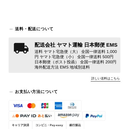
り、多少の経年劣化は承知のうえで購入しています。 しかし、こ
のような状態であれば、商品説明や掲載写真で事前に明記してい
ただくべきだと思います。 実は以前こちらで購入した際にも、写
真には写っていない内側部分に目立つ汚れがありました。 そのと
きはたまたまだと思っていましたが、今回も掲載内容だけでは判
送料・配送について
断できない状態の商品が届きとても残念です。 決して安い買い物
ではなかったため、ショックも大きかったです。 私は今後こちら
配送会社 ヤマト運輸 日本郵便 EMS
で購入することはないですが、同じような思いをする購入者が出
送料 ヤマト宅急便（大） 全国一律送料 1,000
ないよう、商品の状態をより正確に記載し、見えない部分も含め
円 ヤマト宅急便（小） 全国一律送料 500円
て写真や説明で分かるよう改善していただきたいです。
日本郵便（ポスト投函） 全国一律送料 200円
海外配送方法 EMS 地域別送料
この度は、楽しみにお待ちいただいた
詳しい送料はこちら
商品で、衛生面へのご不安を含め、残
念な思いをおかけしましたこと、心よ
お支払い方法について
りお詫び申し上げます。お受け取りに
なった際のお気持ちを思うと、大変心
苦しく感じております。 今回の商品
につきましては、当店よりご連絡のう
え、返品・返金を含め、責任をもって
キャリア決済
コンビニ・Pay-easy
銀行振込
対応してまいります。 バッグは、外