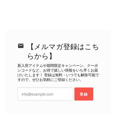
します。 VintageShop solo
CELINE セリーヌ ブレスレット シルバー トリオンフ ホースビット SILVER925 vintage ヴィンテージ オールド 7f8hjn
2026/08/05
【メルマガ登録はこち
らから】
新入荷アイテムや期間限定キャンペーン、クーポ
ンコードなど、お得で嬉しい情報をいち早くお届
CELINE セリーヌ ショルダーバッグ ブラック ガンチーニ レザー 2way vintage ヴィンテージ オールド nifgs8
けいたします！ 登録は無料・いつでも解除可能で
2026/08/01
すので、ぜひお気軽にご登録ください。
外装内装ともにAランクの商品を購入しました。 しかし、実際に
登録
届いた商品は、写真には写っていない内側の蛇腹部分と全面ポケ
ットにカビがびっしりと生えていました。 とてもAランクとは思
えない状態で、見た瞬間に気持ち悪さを感じ、とても使用できる
状態ではありません。 ヴィンテージ品であることは理解してお