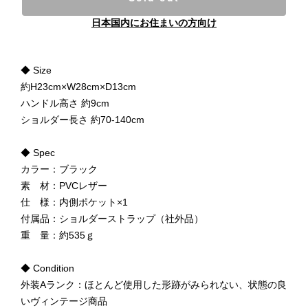
日本国内にお住まいの方向け
◆ Size
約H23cm×W28cm×D13cm
ハンドル高さ 約9cm
ショルダー長さ 約70-140cm
◆ Spec
カラー：ブラック
素 材：PVCレザー
仕 様：内側ポケット×1
付属品：ショルダーストラップ（社外品）
重 量：約535ｇ
◆ Condition
外装Aランク：ほとんど使用した形跡がみられない、状態の良
いヴィンテージ商品