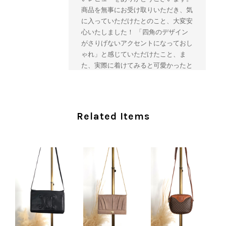
商品を無事にお受け取りいただき、気
に入っていただけたとのこと、大変安
心いたしました！ 「四角のデザイン
がさりげないアクセントになっておし
ゃれ」と感じていただけたこと、ま
た、実際に着けてみると可愛かったと
のおっしゃっていただけて、スタッフ
一同とても嬉しく拝見いたしました。
ヴィンテージならではの存在感と魅力
を楽しみながら、ぜひこれから末永く
Related Items
ご愛用いただけましたら幸いです。
また気になる商品やご不明な点などご
ざいましたら、いつでもお気軽にご相
談ください。 またご縁がございまし
たら、ぜひよろしくお願いいたしま
す。 VintageShop solo