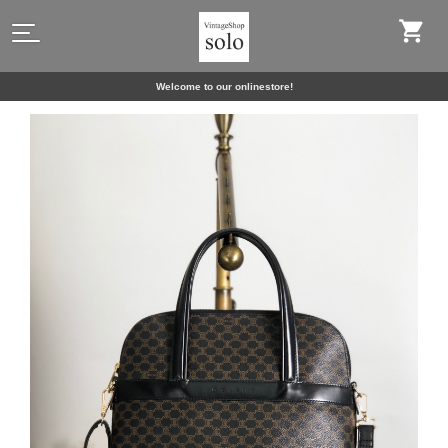
Welcome to our onlinestore!