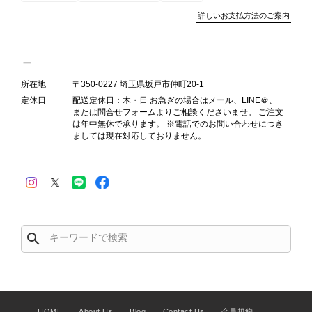
装と内装をそれぞれ確認し、個別にラ
詳しいお支払方法のご案内
ンクを表示しております。これは、外
観の印象だけで商品の状態全体を判断
しないためです。また、確認できた汚
れやダメージは、写真や商品説明に反
所在地
〒350-0227 埼玉県坂戸市仲町20-1
映しております。 ご不快な思いをさ
定休日
配送定休日：木・日 お急ぎの場合はメール、LINE＠、
れた中で、率直なご意見をお寄せいた
または問合せフォームよりご相談くださいませ。 ご注文
だきましたことに感謝申し上げます。
は年中無休で承ります。 ※電話でのお問い合わせにつき
今回のご指摘を重く受け止め、まずは
ましては現在対応しておりません。
商品の状態を丁寧に確認させていただ
きます。 掲載内容では分からない状
態が確認された場合には、当店の検品
時の見落としとして真摯に受け止め、
検品方法と状態の伝え方を改めて見直
し、全スタッフで共有してまいりま
search
す。 オンラインでも安心して商品を
お選びいただけるよう、より正確な状
態確認とご案内に努めてまいります。
HOME
About Us
Blog
Contact Us
会員規約