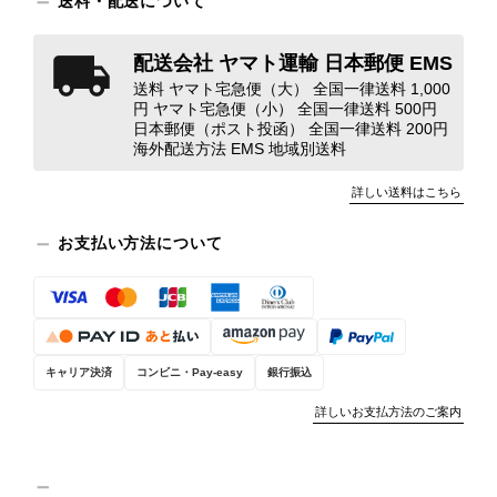
送料・配送について
ンクを表示しております。これは、外
観の印象だけで商品の状態全体を判断
しないためです。また、確認できた汚
配送会社 ヤマト運輸 日本郵便 EMS
れやダメージは、写真や商品説明に反
送料 ヤマト宅急便（大） 全国一律送料 1,000
映しております。 ご不快な思いをさ
円 ヤマト宅急便（小） 全国一律送料 500円
れた中で、率直なご意見をお寄せいた
日本郵便（ポスト投函） 全国一律送料 200円
海外配送方法 EMS 地域別送料
だきましたことに感謝申し上げます。
今回のご指摘を重く受け止め、まずは
詳しい送料はこちら
商品の状態を丁寧に確認させていただ
きます。 掲載内容では分からない状
お支払い方法について
態が確認された場合には、当店の検品
時の見落としとして真摯に受け止め、
検品方法と状態の伝え方を改めて見直
し、全スタッフで共有してまいりま
す。 オンラインでも安心して商品を
お選びいただけるよう、より正確な状
キャリア決済
コンビニ・Pay-easy
銀行振込
態確認とご案内に努めてまいります。
詳しいお支払方法のご案内