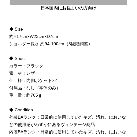
日本国内にお住まいの方向け
◆ Size
約H17cm×W23cm×D7cm
ショルダー長さ 約94-100cm（3段階調整）
◆ Spec
カラー：ブラック
素 材：レザー
仕 様：内側ポケット×2
付属品：なし（本体のみ）
重 量：約705ｇ
◆ Condition
外装BAランク：日常的に使用していたキズ、汚れ、においな
どの使用感がわずかにあるヴィンテージ商品
内装BAランク：日常的に使用していたキズ、汚れ、においな