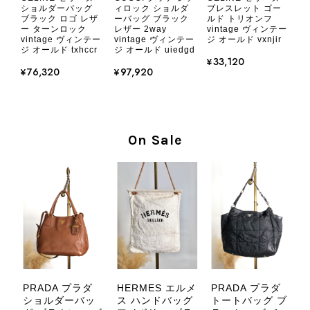
2026/08/05
ショルダーバッグ
ブレスレット ゴー
ィロック ショルダ
ブラック ロゴ レザ
ルド トリオンフ
ーバッグ ブラック
ー ターンロック
vintage ヴィンテー
レザー 2way
vintage ヴィンテー
ジ オールド vxnjir
vintage ヴィンテー
とても気に入りました、目立たないシャネルのロゴがとてもいい
ジ オールド txhccr
ジ オールド uiedgd
です
¥33,120
¥76,320
¥97,920
この度はご購入いただき、そして素敵
なレビューをありがとうございます。
商品を無事にお受け取りいただき、気
On Sale
に入っていただけたとのこと、大変安
心いたしました。 また、商品からヴ
ィンテージならではの上品な魅力を感
じていただけたようで、スタッフ一同
大変励みになります！ ぜひこれから
末永くご愛用いただけましたら幸いで
す。 また気になる商品やご不明な点
などございましたら、いつでもお気軽
にご相談ください。 またご縁がござ
いましたら、ぜひよろしくお願いいた
PRADA プラダ
HERMES エルメ
PRADA プラダ
します。 VintageShop solo
デ
ショルダーバッ
ス ハンドバッグ
トートバッグ ブ