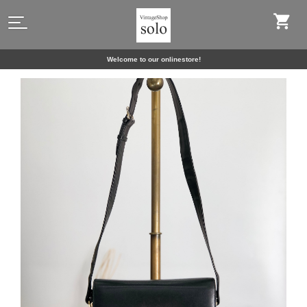
Welcome to our onlinestore!