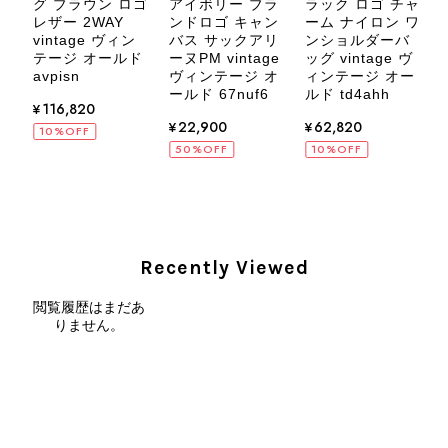
カ
グ ブラウン ロゴ
アイボリー ブラ
ラック ロゴ チャ
バ
レザー 2WAY
ンドロゴ キャン
ーム ナイロン ワ
ロ
vintage ヴィン
バス サックアリ
ンショルダーバ
ン
テージ オールド
ーヌPM vintage
ッグ vintage ヴ
avpisn
ヴィンテージ オ
ィンテージ オー
ド
CELINE セリーヌ ブレスレット シルバー トリオンフ ホースビット SILVER925 vintage ヴィンテージ オールド 7f8hjn
ールド 67nuf6
ルド td4ahh
¥116,820
2026/08/05
ド
¥22,900
¥62,820
10%OFF
50%OFF
10%OFF
CELINE セリーヌ ショルダーバッグ ブラック ガンチーニ レザー 2way vintage ヴィンテージ オールド nifgs8
2026/08/01
Recently Viewed
閲覧履歴はまだあ
外装内装ともにAランクの商品を購入しました。 しかし、実際に
りません。
届いた商品は、写真には写っていない内側の蛇腹部分と全面ポケ
ットにカビがびっしりと生えていました。 とてもAランクとは思
えない状態で、見た瞬間に気持ち悪さを感じ、とても使用できる
状態ではありません。 ヴィンテージ品であることは理解してお
り、多少の経年劣化は承知のうえで購入しています。 しかし、こ
のような状態であれば、商品説明や掲載写真で事前に明記してい