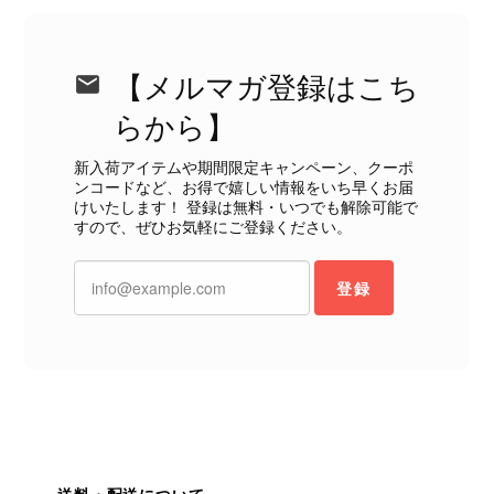
ただくべきだと思います。 実は以前こちらで購入した際にも、写
真には写っていない内側部分に目立つ汚れがありました。 そのと
きはたまたまだと思っていましたが、今回も掲載内容だけでは判
【メルマガ登録はこち
断できない状態の商品が届きとても残念です。 決して安い買い物
らから】
ではなかったため、ショックも大きかったです。 私は今後こちら
で購入することはないですが、同じような思いをする購入者が出
新入荷アイテムや期間限定キャンペーン、クーポ
ないよう、商品の状態をより正確に記載し、見えない部分も含め
ンコードなど、お得で嬉しい情報をいち早くお届
て写真や説明で分かるよう改善していただきたいです。
けいたします！ 登録は無料・いつでも解除可能で
すので、ぜひお気軽にご登録ください。
この度は、楽しみにお待ちいただいた
商品で、衛生面へのご不安を含め、残
登録
念な思いをおかけしましたこと、心よ
りお詫び申し上げます。お受け取りに
なった際のお気持ちを思うと、大変心
苦しく感じております。 今回の商品
につきましては、当店よりご連絡のう
え、返品・返金を含め、責任をもって
対応してまいります。 バッグは、外
装と内装をそれぞれ確認し、個別にラ