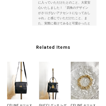
に入っていただけたとのこと、大変安
心いたしました！ 「四角のデザイン
がさりげないアクセントになっておし
ゃれ」と感じていただけたこと、ま
た、実際に着けてみると可愛かったと
のおっしゃっていただけて、スタッフ
一同とても嬉しく拝見いたしました。
ヴィンテージならではの存在感と魅力
を楽しみながら、ぜひこれから末永く
Related Items
ご愛用いただけましたら幸いです。
また気になる商品やご不明な点などご
ざいましたら、いつでもお気軽にご相
談ください。 またご縁がございまし
たら、ぜひよろしくお願いいたしま
す。 VintageShop solo
CHANEL シャネル 財布 ブラック ココマーク レザー キャビアスキン 長財布 vintage ヴィンテージ オールド cvjxwf
CELINE セリーヌ
CELINE セリーヌ
GUCCI グッチ レデ