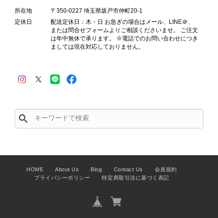
Salvatore Ferragamo サルヴァトーレ フェラガモ ショルダーバッグ ブラウン ガンチーニ スエード ワンショルダーバッグ vintage ヴィンテージ オールド dgh7fy
所在地
〒350-0227 埼玉県坂戸市仲町20-1
2026/07/30
定休日
配送定休日：木・日 お急ぎの場合はメール、LINE＠、
または問合せフォームよりご相談くださいませ。 ご注文
は年中無休で承ります。 ※電話でのお問い合わせにつき
商品が直ぐに届きました。思った以上に素敵なお品でした。また
ましては現在対応しておりません。
ご縁が有りましたら宜しくお願い致します。
この度はご購入いただき、そして素敵
なレビューをありがとうございます。
商品を無事にお受け取りいただき、ま
search
た迅速にお届けできたとのこと、大変
安心いたしました！ さらに、「思っ
た以上に素敵なお品でした」とのお言
葉をいただき、スタッフ一同とても嬉
しく、何よりの励みになります。 ぜ
HOME
About Us
Blog
Contact Us
会員規約
ひこちらの商品を末永くご愛用いただ
プライバシーポリシー
特定商取引法に基づく表記
けましたら幸いです。 また気になる
商品やご不明な点などございました
ら、いつでもお気軽にご相談くださ
い。 またご縁がございましたら、ぜ