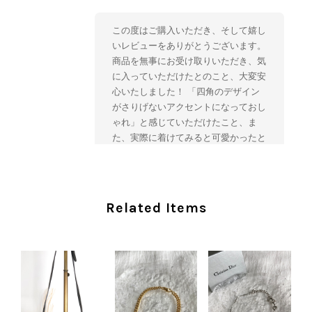
この度はご購入いただき、そして嬉し
いレビューをありがとうございます。
商品を無事にお受け取りいただき、気
に入っていただけたとのこと、大変安
心いたしました！ 「四角のデザイン
がさりげないアクセントになっておし
ゃれ」と感じていただけたこと、ま
た、実際に着けてみると可愛かったと
のおっしゃっていただけて、スタッフ
一同とても嬉しく拝見いたしました。
ヴィンテージならではの存在感と魅力
を楽しみながら、ぜひこれから末永く
Related Items
ご愛用いただけましたら幸いです。
また気になる商品やご不明な点などご
ざいましたら、いつでもお気軽にご相
談ください。 またご縁がございまし
たら、ぜひよろしくお願いいたしま
す。 VintageShop solo