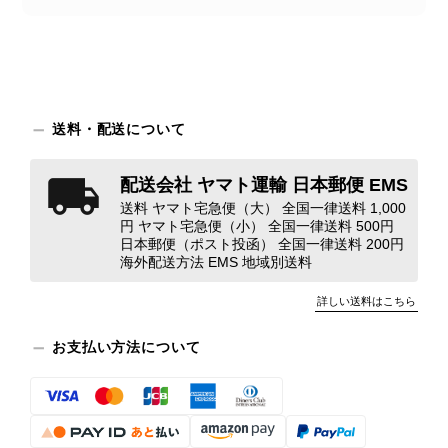
につきましては、当店よりご連絡のう
え、返品・返金を含め、責任をもって
対応してまいります。 バッグは、外
装と内装をそれぞれ確認し、個別にラ
ンクを表示しております。これは、外
観の印象だけで商品の状態全体を判断
送料・配送について
しないためです。また、確認できた汚
れやダメージは、写真や商品説明に反
配送会社 ヤマト運輸 日本郵便 EMS
映しております。 ご不快な思いをさ
送料 ヤマト宅急便（大） 全国一律送料 1,000
れた中で、率直なご意見をお寄せいた
円 ヤマト宅急便（小） 全国一律送料 500円
だきましたことに感謝申し上げます。
日本郵便（ポスト投函） 全国一律送料 200円
今回のご指摘を重く受け止め、まずは
海外配送方法 EMS 地域別送料
商品の状態を丁寧に確認させていただ
きます。 掲載内容では分からない状
詳しい送料はこちら
態が確認された場合には、当店の検品
時の見落としとして真摯に受け止め、
お支払い方法について
検品方法と状態の伝え方を改めて見直
し、全スタッフで共有してまいりま
す。 オンラインでも安心して商品を
お選びいただけるよう、より正確な状