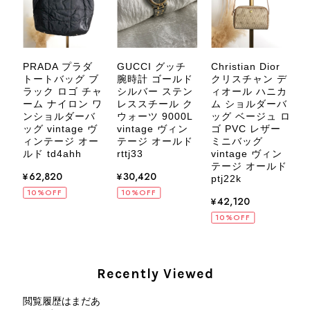
などございましたら、いつでもお気軽
にご相談ください。 またご縁がござ
いましたら、ぜひよろしくお願いいた
します。 VintageShop solo
メ
PRADA プラダ
GUCCI グッチ
Christian Dior
グ
トートバッグ ブ
腕時計 ゴールド
クリスチャン デ
ラ
ラック ロゴ チャ
シルバー ステン
ィオール ハニカ
ン
ーム ナイロン ワ
レススチール ク
ム ショルダーバ
リ
ンショルダーバ
ウォーツ 9000L
ッグ ベージュ ロ
v
e
ッグ vintage ヴ
vintage ヴィン
ゴ PVC レザー
CELINE セリーヌ ブレスレット シルバー トリオンフ ホースビット SILVER925 vintage ヴィンテージ オールド 7f8hjn
オ
ィンテージ オー
テージ オールド
ミニバッグ
a
2026/08/05
ルド td4ahh
rttj33
vintage ヴィン
テージ オールド
¥62,820
¥30,420
ptj22k
10%OFF
10%OFF
¥42,120
10%OFF
CELINE セリーヌ ショルダーバッグ ブラック ガンチーニ レザー 2way vintage ヴィンテージ オールド nifgs8
2026/08/01
Recently Viewed
外装内装ともにAランクの商品を購入しました。 しかし、実際に
閲覧履歴はまだあ
届いた商品は、写真には写っていない内側の蛇腹部分と全面ポケ