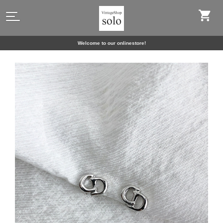
Welcome to our onlinestore!