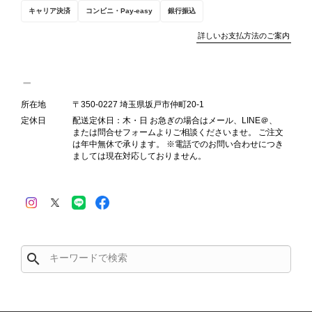
態確認とご案内に努めてまいります。
キャリア決済
コンビニ・Pay-easy
銀行振込
詳しいお支払方法のご案内
Salvatore Ferragamo サルヴァトーレ フェラガモ ショルダーバッグ ブラウン ガンチーニ スエード ワンショルダーバッグ vintage ヴィンテージ オールド dgh7fy
2026/07/30
所在地
〒350-0227 埼玉県坂戸市仲町20-1
定休日
配送定休日：木・日 お急ぎの場合はメール、LINE＠、
または問合せフォームよりご相談くださいませ。 ご注文
商品が直ぐに届きました。思った以上に素敵なお品でした。また
は年中無休で承ります。 ※電話でのお問い合わせにつき
ご縁が有りましたら宜しくお願い致します。
ましては現在対応しておりません。
この度はご購入いただき、そして素敵
なレビューをありがとうございます。
商品を無事にお受け取りいただき、ま
た迅速にお届けできたとのこと、大変
安心いたしました！ さらに、「思っ
search
た以上に素敵なお品でした」とのお言
葉をいただき、スタッフ一同とても嬉
しく、何よりの励みになります。 ぜ