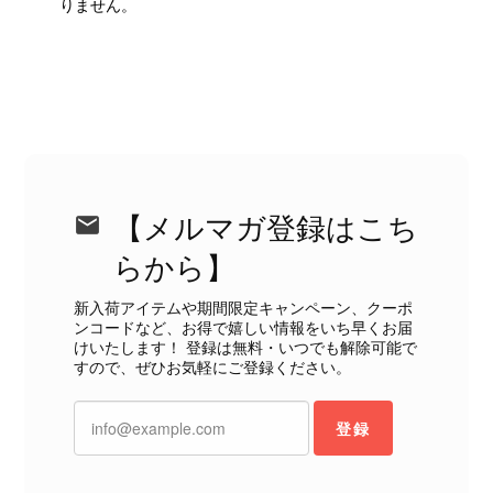
りません。
ットにカビがびっしりと生えていました。 とてもAランクとは思
えない状態で、見た瞬間に気持ち悪さを感じ、とても使用できる
状態ではありません。 ヴィンテージ品であることは理解してお
り、多少の経年劣化は承知のうえで購入しています。 しかし、こ
のような状態であれば、商品説明や掲載写真で事前に明記してい
ただくべきだと思います。 実は以前こちらで購入した際にも、写
真には写っていない内側部分に目立つ汚れがありました。 そのと
きはたまたまだと思っていましたが、今回も掲載内容だけでは判
断できない状態の商品が届きとても残念です。 決して安い買い物
【メルマガ登録はこち
ではなかったため、ショックも大きかったです。 私は今後こちら
で購入することはないですが、同じような思いをする購入者が出
らから】
ないよう、商品の状態をより正確に記載し、見えない部分も含め
て写真や説明で分かるよう改善していただきたいです。
新入荷アイテムや期間限定キャンペーン、クーポ
ンコードなど、お得で嬉しい情報をいち早くお届
けいたします！ 登録は無料・いつでも解除可能で
この度は、楽しみにお待ちいただいた
すので、ぜひお気軽にご登録ください。
商品で、衛生面へのご不安を含め、残
念な思いをおかけしましたこと、心よ
登録
りお詫び申し上げます。お受け取りに
なった際のお気持ちを思うと、大変心
苦しく感じております。 今回の商品