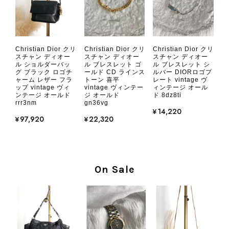
CHANEL シャネル 財布 ブラック ココマーク レザー キャビアスキン 長財布 vintage ヴィンテージ オールド cvjxwf
Christian Dior クリ
Christian Dior クリ
Christian Dior クリ
2026/08/05
スチャン ディオー
スチャン ディオー
スチャン ディオー
ル ショルダーバッ
ル ブレスレット ゴ
ル ブレスレット シ
グ ブラック ロゴチ
ールド CD ラインス
ルバー DIORロゴプ
ャーム レザー フラ
トーン 喜平
レート vintage ヴ
とても気に入りました、目立たないシャネルのロゴがとてもいい
ップ vintage ヴィ
vintage ヴィンテー
ィンテージ オール
です
ンテージ オールド
ジ オールド
ド 8dz8ti
rrr3nm
gn36vg
¥14,220
¥97,920
¥22,320
この度はご購入いただき、そして素敵
なレビューをありがとうございます。
商品を無事にお受け取りいただき、気
に入っていただけたとのこと、大変安
心いたしました。 また、商品からヴ
On Sale
ィンテージならではの上品な魅力を感
じていただけたようで、スタッフ一同
大変励みになります！ ぜひこれから
末永くご愛用いただけましたら幸いで
す。 また気になる商品やご不明な点