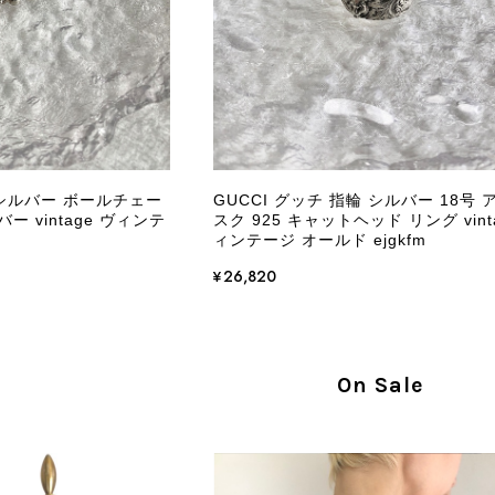
ケットにカビがびっしりと生えていました。 とてもAランク
CELINE セリーヌ ショルダーバッグ ブラック ガンチーニ レザー 2way vintage ヴィンテージ オールド nifgs8
/01
きる状態ではありません。 ヴィンテージ品であることは理解
し、このような状態であれば、商品説明や掲載写真で事前に明
にも、写真には写っていない内側部分に目立つ汚れがありまし
だけでは判断できない状態の商品が届きとても残念です。 決
私は今後こちらで購入することはないですが、同じような思
えない部分も含めて写真や説明で分かるよう改善していただ
 シルバー ボールチェー
GUCCI グッチ 指輪 シルバー 18号 
ー vintage ヴィンテ
スク 925 キャットヘッド リング vint
この度は、楽しみにお待ちいただいた商品で、
ィンテージ オールド ejgkfm
心よりお詫び申し上げます。お受け取りになった
回の商品につきましては、当店よりご連絡のう
¥26,820
バッグは、外装と内装をそれぞれ確認し、個別
の状態全体を判断しないためです。また、確認
す。 ご不快な思いをされた中で、率直なご意見
指摘を重く受け止め、まずは商品の状態を丁寧に
On Sale
確認された場合には、当店の検品時の見落とし
し、全スタッフで共有してまいります。 オンラ
状態確認とご案内に努めてまいります。