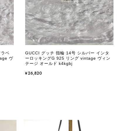
とは思えない状態で、見た瞬間に気持ち悪さを感じ、とても使用で
しており、多少の経年劣化は承知のうえで購入しています。 しか
記していただくべきだと思います。 実は以前こちらで購入した際
た。 そのときはたまたまだと思っていましたが、今回も掲載内容
して安い買い物ではなかったため、ショックも大きかったです。
いをする購入者が出ないよう、商品の状態をより正確に記載し、見
きたいです。
アラベ
GUCCI グッチ 指輪 14号 シルバー インタ
age ヴ
ーロッキングG 925 リング vintage ヴィン
衛生面へのご不安を含め、残念な思いをおかけしましたこと、
テージ オールド k4kgbj
際のお気持ちを思うと、大変心苦しく感じております。 今
え、返品・返金を含め、責任をもって対応してまいります。
¥26,820
にランクを表示しております。これは、外観の印象だけで商品
できた汚れやダメージは、写真や商品説明に反映しておりま
をお寄せいただきましたことに感謝申し上げます。今回のご
確認させていただきます。 掲載内容では分からない状態が
として真摯に受け止め、検品方法と状態の伝え方を改めて見直
インでも安心して商品をお選びいただけるよう、より正確な