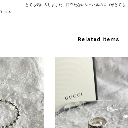
とても気に入りました、目立たないシャネルのロゴがとても
CHANEL シャネル 財布 ブラック ココマーク レザー キャビアスキン 長財布 vintage ヴィンテージ オールド cvjxwf
/05
この度はご購入いただき、そして素敵なレビュー
Related Items
き、気に入っていただけたとのこと、大変安心い
な魅力を感じていただけたようで、スタッフ一同
ましたら幸いです。 また気になる商品やご不明
い。 またご縁がございましたら、ぜひよろしくお願いいた
CELINE セリーヌ ブレスレット シルバー トリオンフ ホースビット SILVER925 vintage ヴィンテージ オールド 7f8hjn
/05
外装内装ともにAランクの商品を購入しました。 しかし、実