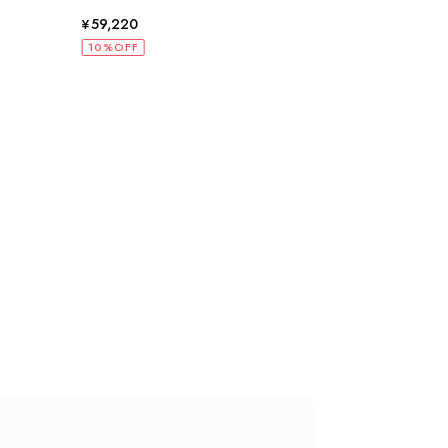
¥59,220
¥27
10%OFF
10%
状態でした。希少なカラーで可愛いデザインのバッグをお譲りくだ
インでした。 ちょうどいい具合にヴィンテージ感も溢れているの
軍バッグとして大活躍してくれそうです！ 大切に使わせていただ
うございました。
るレビューをお寄せいただき、誠にありがとうございます。
もご満足いただけたとのこと、安心いたしました。 「初め
ヴィンテージならではの魅力をお気に召していただけたこと、