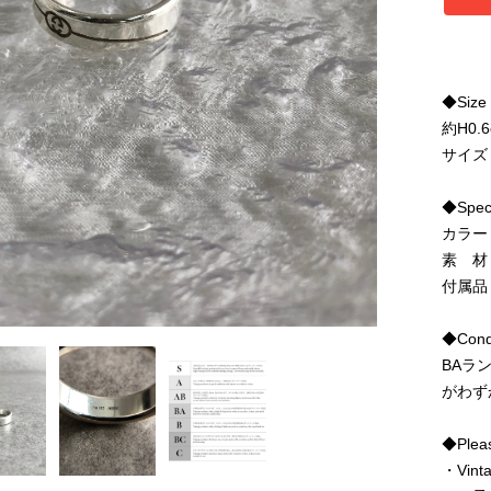
◆Size
約H0.
サイズ
◆Spe
カラー
素 材
付属品
◆Condi
BAラ
がわず
◆Pleas
・Vi