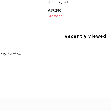
ルド 5zy6xf
PRADA プラダ 財布 ブラック レザー サフィアーノ vintage ヴィンテージ オールド darw4w
¥59,280
/16
40%OFF
Recently Viewed
CELINE セリーヌ 財布 ブラック ガンチーニ レザー 3つ折り vintage ヴィンテージ オールド 6xspmn
/16
だありません。
本日無事に受け取りました。 今回も想像よりはるかに綺麗な
さり、ありがとうございました。初めて見つけたカラーとデザ
CELINE セリーヌ マカダム ショルダーバッグ ホワイト ホースビット PVC レザー ミニバッグ vintage ヴィンテージ オールド ctjind
/15
で、とても気に入りました！前回のバッグと同様、私の中の一
けたらと思います。また是非拝見させてください。ありがと
この度も当店をご利用いただき、そして心温ま
今回も商品を無事にお受け取りいただき、状態に
て見つけたカラーとデザイン」とのお言葉や、