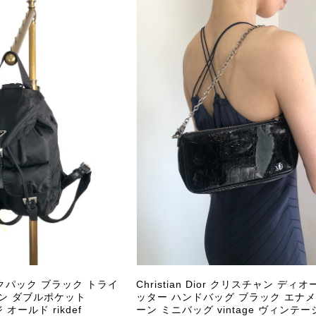
商品が直ぐに届きました。思った以上に素敵なお品でした。
Salvatore Ferragamo サルヴァトーレ フェラガモ ショルダーバッグ ブラウン ガンチーニ スエード ワンショルダーバッグ vintage ヴィンテージ オールド dgh7fy
/30
この度はご購入いただき、そして素敵なレビュー
き、また迅速にお届けできたとのこと、大変安心
た」とのお言葉をいただき、スタッフ一同とても
永くご愛用いただけましたら幸いです。 また気
軽にご相談ください。 またご縁がございましたら、ぜひ
PRADA プラダ VITELLO PHENIX ショルダーバッグ ブラウン ロゴ レザー 2WAY BL0805 vintage ヴィンテージ オールド 2rpjby
/23
ックパック ブラック トライ
Christian Dior クリスチャン ディオ
ン ダブルポケット
ッター ハンドバッグ ブラック エナメ
 オールド rikdef
ーン ミニバッグ vintage ヴィンテー