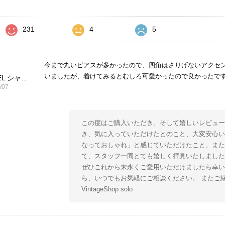
231
4
5
今まで丸いピアスが多かったので、四角はさりげないアクセ
いましたが、着けてみるとむしろ可愛かったので良かったで
CHANEL シャネル ピアス ブラック ココマーク ストーン vintage ヴィンテージ オールド yg33jb
/07
この度はご購入いただき、そして嬉しいレビュー
き、気に入っていただけたとのこと、大変安心い
なっておしゃれ」と感じていただけたこと、ま
て、スタッフ一同とても嬉しく拝見いたしました
ぜひこれから末永くご愛用いただけましたら幸い
ら、いつでもお気軽にご相談ください。 またご
VintageShop solo