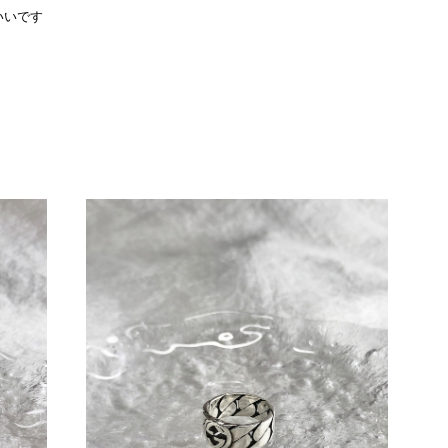
いいです
をありがとうございます。 商品を無事にお受け取りいただ
たしました。 また、商品からヴィンテージならではの上品
大変励みになります！ ぜひこれから末永くご愛用いただけ
な点などございましたら、いつでもお気軽にご相談くださ
します。 VintageShop solo
際に届いた商品は、写真には写っていない内側の蛇腹部分と全面ポ