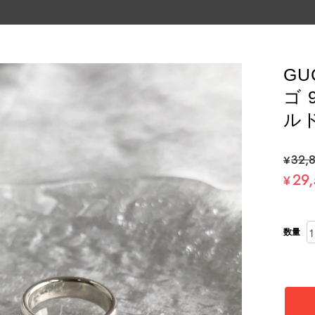
GU
ゴ 
ルド
¥32,
29
¥
数量