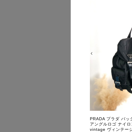
2026/07
2026/07
CCI グッチ GGキャンバス 財布 ベージュ
PRADA プラダ バ
ード ネップ Wホック vintage ヴィン
アングルロゴ ナイロ
 オールド phhryh
vintage ヴィンテージ