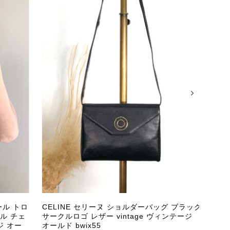
またご縁が有りましたら宜しくお願い致します。
をありがとうございます。 商品を無事にお受け取りいただ
いたしました！ さらに、「思った以上に素敵なお品でし
嬉しく、何よりの励みになります。 ぜひこちらの商品を末
になる商品やご不明な点などございましたら、いつでもお気
よろしくお願いいたします。 VintageShop solo
ール トロ
CELINE セリーヌ ショルダーバッグ ブラック
GU
ル チェ
サークルロゴ レザー vintage ヴィンテージ
押し 
ジ オー
オールド bwix55
ールド