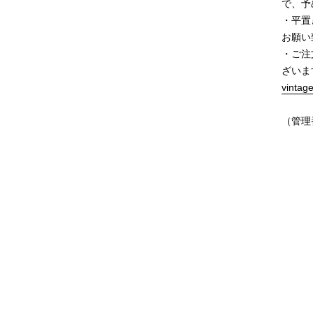
で、予
・平置
お願い
・ご注
ざいま
vintag
（管理番
価