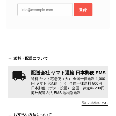
外装内装ともにAランクの商品を購入しました。 しかし、実際に
登録
届いた商品は、写真には写っていない内側の蛇腹部分と全面ポケ
ットにカビがびっしりと生えていました。 とてもAランクとは思
えない状態で、見た瞬間に気持ち悪さを感じ、とても使用できる
状態ではありません。 ヴィンテージ品であることは理解してお
り、多少の経年劣化は承知のうえで購入しています。 しかし、こ
のような状態であれば、商品説明や掲載写真で事前に明記してい
ただくべきだと思います。 実は以前こちらで購入した際にも、写
真には写っていない内側部分に目立つ汚れがありました。 そのと
きはたまたまだと思っていましたが、今回も掲載内容だけでは判
送料・配送について
断できない状態の商品が届きとても残念です。 決して安い買い物
ではなかったため、ショックも大きかったです。 私は今後こちら
配送会社 ヤマト運輸 日本郵便 EMS
で購入することはないですが、同じような思いをする購入者が出
送料 ヤマト宅急便（大） 全国一律送料 1,000
ないよう、商品の状態をより正確に記載し、見えない部分も含め
円 ヤマト宅急便（小） 全国一律送料 500円
て写真や説明で分かるよう改善していただきたいです。
日本郵便（ポスト投函） 全国一律送料 200円
海外配送方法 EMS 地域別送料
この度は、楽しみにお待ちいただいた
詳しい送料はこちら
商品で、衛生面へのご不安を含め、残
念な思いをおかけしましたこと、心よ
お支払い方法について