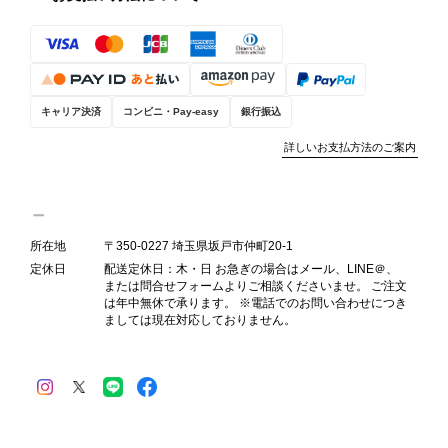
りお詫び申し上げます。お受け取りに
なった際のお気持ちを思うと、大変心
苦しく感じております。 今回の商品
につきましては、当店よりご連絡のう
え、返品・返金を含め、責任をもって
キャリア決済
コンビニ・Pay-easy
銀行振込
対応してまいります。 バッグは、外
装と内装をそれぞれ確認し、個別にラ
詳しいお支払方法のご案内
ンクを表示しております。これは、外
観の印象だけで商品の状態全体を判断
しないためです。また、確認できた汚
れやダメージは、写真や商品説明に反
所在地
〒350-0227 埼玉県坂戸市仲町20-1
映しております。 ご不快な思いをさ
定休日
配送定休日：木・日 お急ぎの場合はメール、LINE＠、
れた中で、率直なご意見をお寄せいた
または問合せフォームよりご相談くださいませ。 ご注文
だきましたことに感謝申し上げます。
は年中無休で承ります。 ※電話でのお問い合わせにつき
今回のご指摘を重く受け止め、まずは
ましては現在対応しておりません。
商品の状態を丁寧に確認させていただ
きます。 掲載内容では分からない状
態が確認された場合には、当店の検品
時の見落としとして真摯に受け止め、
検品方法と状態の伝え方を改めて見直
し、全スタッフで共有してまいりま