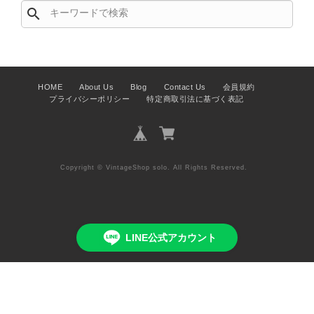
search
す。 オンラインでも安心して商品を
お選びいただけるよう、より正確な状
態確認とご案内に努めてまいります。
HOME
About Us
Blog
Contact Us
会員規約
プライバシーポリシー
特定商取引法に基づく表記
Salvatore Ferragamo サルヴァトーレ フェラガモ ショルダーバッグ ブラウン ガンチーニ スエード ワンショルダーバッグ vintage ヴィンテージ オールド dgh7fy
2026/07/30
Copyright © VintageShop solo. All Rights Reserved.
商品が直ぐに届きました。思った以上に素敵なお品でした。また
ご縁が有りましたら宜しくお願い致します。
この度はご購入いただき、そして素敵
LINE公式アカウント
なレビューをありがとうございます。
商品を無事にお受け取りいただき、ま
た迅速にお届けできたとのこと、大変
安心いたしました！ さらに、「思っ
Add to cart
た以上に素敵なお品でした」とのお言