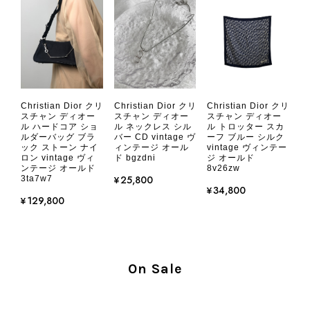
たら、ぜひよろしくお願いいたしま
す。 VintageShop solo
CHANEL シャネル 財布 ブラック ココマーク レザー キャビアスキン 長財布 vintage ヴィンテージ オールド cvjxwf
Christian Dior クリ
Christian Dior クリ
Christian Dior クリ
2026/08/05
スチャン ディオー
スチャン ディオー
スチャン ディオー
ル ハードコア ショ
ル ネックレス シル
ル トロッター スカ
ルダーバッグ ブラ
バー CD vintage ヴ
ーフ ブルー シルク
ック ストーン ナイ
ィンテージ オール
vintage ヴィンテー
とても気に入りました、目立たないシャネルのロゴがとてもいい
ロン vintage ヴィ
ド bgzdni
ジ オールド
です
ンテージ オールド
8v26zw
¥25,800
3ta7w7
¥34,800
¥129,800
この度はご購入いただき、そして素敵
なレビューをありがとうございます。
商品を無事にお受け取りいただき、気
に入っていただけたとのこと、大変安
心いたしました。 また、商品からヴ
On Sale
ィンテージならではの上品な魅力を感
じていただけたようで、スタッフ一同
大変励みになります！ ぜひこれから