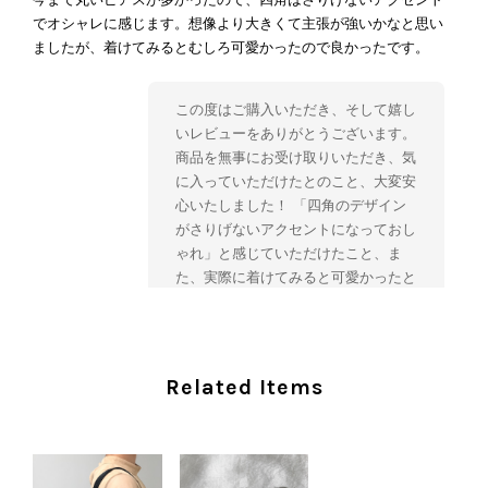
でオシャレに感じます。想像より大きくて主張が強いかなと思い
ましたが、着けてみるとむしろ可愛かったので良かったです。
この度はご購入いただき、そして嬉し
いレビューをありがとうございます。
商品を無事にお受け取りいただき、気
に入っていただけたとのこと、大変安
心いたしました！ 「四角のデザイン
がさりげないアクセントになっておし
ゃれ」と感じていただけたこと、ま
た、実際に着けてみると可愛かったと
のおっしゃっていただけて、スタッフ
一同とても嬉しく拝見いたしました。
ヴィンテージならではの存在感と魅力
を楽しみながら、ぜひこれから末永く
Related Items
ご愛用いただけましたら幸いです。
また気になる商品やご不明な点などご
ざいましたら、いつでもお気軽にご相
談ください。 またご縁がございまし