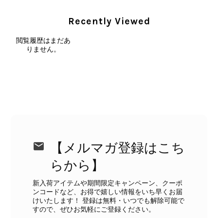
末永くご愛用いただけましたら幸いで
Recently Viewed
す。 また気になる商品やご不明な点
などございましたら、いつでもお気軽
閲覧履歴はまだあ
にご相談ください。 またご縁がござ
りません。
いましたら、ぜひよろしくお願いいた
します。 VintageShop solo
CELINE セリーヌ ブレスレット シルバー トリオンフ ホースビット SILVER925 vintage ヴィンテージ オールド 7f8hjn
2026/08/05
【メルマガ登録はこち
らから】
新入荷アイテムや期間限定キャンペーン、クーポ
ンコードなど、お得で嬉しい情報をいち早くお届
CELINE セリーヌ ショルダーバッグ ブラック ガンチーニ レザー 2way vintage ヴィンテージ オールド nifgs8
けいたします！ 登録は無料・いつでも解除可能で
2026/08/01
すので、ぜひお気軽にご登録ください。