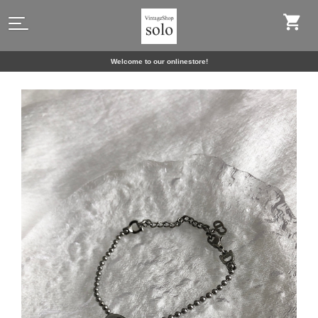
Welcome to our onlinestore!