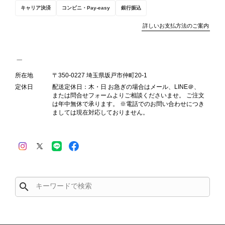
キャリア決済
コンビニ・Pay-easy
銀行振込
詳しいお支払方法のご案内
Salvatore Ferragamo サルヴァトーレ フェラガモ ショルダーバッグ ブラウン ガンチーニ スエード ワンショルダーバッグ vintage ヴィンテージ オールド dgh7fy
2026/07/30
所在地
〒350-0227 埼玉県坂戸市仲町20-1
定休日
配送定休日：木・日 お急ぎの場合はメール、LINE＠、
商品が直ぐに届きました。思った以上に素敵なお品でした。また
または問合せフォームよりご相談くださいませ。 ご注文
ご縁が有りましたら宜しくお願い致します。
は年中無休で承ります。 ※電話でのお問い合わせにつき
ましては現在対応しておりません。
この度はご購入いただき、そして素敵
なレビューをありがとうございます。
商品を無事にお受け取りいただき、ま
た迅速にお届けできたとのこと、大変
安心いたしました！ さらに、「思っ
た以上に素敵なお品でした」とのお言
search
葉をいただき、スタッフ一同とても嬉
しく、何よりの励みになります。 ぜ
ひこちらの商品を末永くご愛用いただ