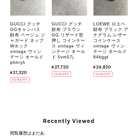
にご相談ください。 またご縁がござ
いましたら、ぜひよろしくお願いいた
します。 VintageShop solo
GUCCI グッチ
GUCCI グッチ
LOEWE ロエベ
Y
GGキャンバス
財布 ブラウン
財布 ブラック ア
L
ー
財布 ベージュ ジ
GG リザード型
ナグラム レザー
ャガード ネップ
押し コインケー
コインケース
Wホック
ス vintage ヴィ
vintage ヴィン
vintage ヴィン
ンテージ オール
テージ オールド
オ
CELINE セリーヌ ブレスレット シルバー トリオンフ ホースビット SILVER925 vintage ヴィンテージ オールド 7f8hjn
テージ オールド
ド 5vm57j
84bggt
2026/08/05
phhryh
ー
¥27,720
¥26,820
H
¥31,320
10%OFF
10%OFF
10%OFF
CELINE セリーヌ ショルダーバッグ ブラック ガンチーニ レザー 2way vintage ヴィンテージ オールド nifgs8
2026/08/01
Recently Viewed
外装内装ともにAランクの商品を購入しました。 しかし、実際に
届いた商品は、写真には写っていない内側の蛇腹部分と全面ポケ
閲覧履歴はまだあ
ットにカビがびっしりと生えていました。 とてもAランクとは思