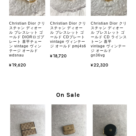
CHANEL シャネル 財布 ブラック ココマーク レザー キャビアスキン 長財布 vintage ヴィンテージ オールド cvjxwf
Christian Dior クリ
Christian Dior クリ
Christian Dior クリ
2026/08/05
スチャン ディオー
スチャン ディオー
スチャン ディオー
ル ブレスレット ゴ
ル ブレスレット ゴ
ル ブレスレット ゴ
ールド DIORロゴプ
ールド CDプレート
ールド CD ラインス
レート 喜平チェー
vintage ヴィンテー
トーン 喜平
とても気に入りました、目立たないシャネルのロゴがとてもいい
ン vintage ヴィン
ジ オールド pmj4s6
vintage ヴィンテー
です
テージ オールド
ジ オールド
¥18,720
wdsnau
gn36vg
¥19,620
¥22,320
この度はご購入いただき、そして素敵
なレビューをありがとうございます。
商品を無事にお受け取りいただき、気
に入っていただけたとのこと、大変安
心いたしました。 また、商品からヴ
On Sale
ィンテージならではの上品な魅力を感
じていただけたようで、スタッフ一同
大変励みになります！ ぜひこれから
末永くご愛用いただけましたら幸いで
す。 また気になる商品やご不明な点
などございましたら、いつでもお気軽