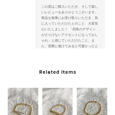
この度はご購入いただき、そして嬉し
いレビューをありがとうございます。
商品を無事にお受け取りいただき、気
に入っていただけたとのこと、大変安
心いたしました！ 「四角のデザイン
がさりげないアクセントになっておし
ゃれ」と感じていただけたこと、ま
た、実際に着けてみると可愛かったと
のおっしゃっていただけて、スタッフ
一同とても嬉しく拝見いたしました。
ヴィンテージならではの存在感と魅力
を楽しみながら、ぜひこれから末永く
Related Items
ご愛用いただけましたら幸いです。
また気になる商品やご不明な点などご
ざいましたら、いつでもお気軽にご相
談ください。 またご縁がございまし
たら、ぜひよろしくお願いいたしま
す。 VintageShop solo