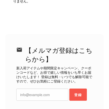
りません。
えない状態で、見た瞬間に気持ち悪さを感じ、とても使用できる
状態ではありません。 ヴィンテージ品であることは理解してお
り、多少の経年劣化は承知のうえで購入しています。 しかし、こ
のような状態であれば、商品説明や掲載写真で事前に明記してい
ただくべきだと思います。 実は以前こちらで購入した際にも、写
真には写っていない内側部分に目立つ汚れがありました。 そのと
きはたまたまだと思っていましたが、今回も掲載内容だけでは判
断できない状態の商品が届きとても残念です。 決して安い買い物
ではなかったため、ショックも大きかったです。 私は今後こちら
【メルマガ登録はこち
で購入することはないですが、同じような思いをする購入者が出
ないよう、商品の状態をより正確に記載し、見えない部分も含め
らから】
て写真や説明で分かるよう改善していただきたいです。
新入荷アイテムや期間限定キャンペーン、クーポ
ンコードなど、お得で嬉しい情報をいち早くお届
この度は、楽しみにお待ちいただいた
けいたします！ 登録は無料・いつでも解除可能で
すので、ぜひお気軽にご登録ください。
商品で、衛生面へのご不安を含め、残
念な思いをおかけしましたこと、心よ
りお詫び申し上げます。お受け取りに
登録
なった際のお気持ちを思うと、大変心
苦しく感じております。 今回の商品
につきましては、当店よりご連絡のう