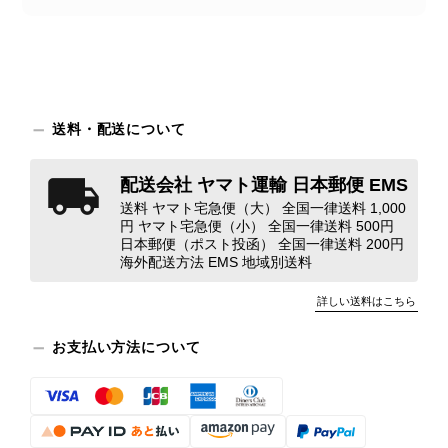
え、返品・返金を含め、責任をもって
対応してまいります。 バッグは、外
装と内装をそれぞれ確認し、個別にラ
ンクを表示しております。これは、外
観の印象だけで商品の状態全体を判断
しないためです。また、確認できた汚
送料・配送について
れやダメージは、写真や商品説明に反
映しております。 ご不快な思いをさ
配送会社 ヤマト運輸 日本郵便 EMS
れた中で、率直なご意見をお寄せいた
送料 ヤマト宅急便（大） 全国一律送料 1,000
だきましたことに感謝申し上げます。
円 ヤマト宅急便（小） 全国一律送料 500円
今回のご指摘を重く受け止め、まずは
日本郵便（ポスト投函） 全国一律送料 200円
商品の状態を丁寧に確認させていただ
海外配送方法 EMS 地域別送料
きます。 掲載内容では分からない状
詳しい送料はこちら
態が確認された場合には、当店の検品
時の見落としとして真摯に受け止め、
お支払い方法について
検品方法と状態の伝え方を改めて見直
し、全スタッフで共有してまいりま
す。 オンラインでも安心して商品を
お選びいただけるよう、より正確な状
態確認とご案内に努めてまいります。