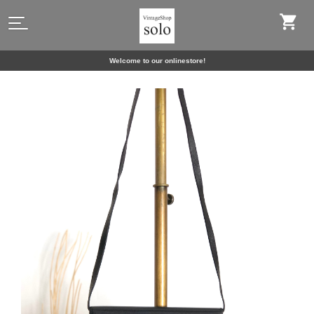
Welcome to our onlinestore!