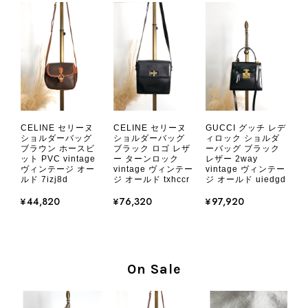
談ください。 またご縁がございまし
たら、ぜひよろしくお願いいたしま
す。 VintageShop solo
CHANEL シャネル 財布 ブラック ココマーク レザー キャビアスキン 長財布 vintage ヴィンテージ オールド cvjxwf
CELINE セリーヌ
CELINE セリーヌ
GUCCI グッチ レデ
2026/08/05
ショルダーバッグ
ショルダーバッグ
ィロック ショルダ
ブラウン ホースビ
ブラック ロゴ レザ
ーバッグ ブラック
ット PVC vintage
ー ターンロック
レザー 2way
ヴィンテージ オー
vintage ヴィンテー
vintage ヴィンテー
とても気に入りました、目立たないシャネルのロゴがとてもいい
ルド 7izj8d
ジ オールド txhccr
ジ オールド uiedgd
です
¥44,820
¥76,320
¥97,920
この度はご購入いただき、そして素敵
なレビューをありがとうございます。
商品を無事にお受け取りいただき、気
On Sale
に入っていただけたとのこと、大変安
心いたしました。 また、商品からヴ
ィンテージならではの上品な魅力を感