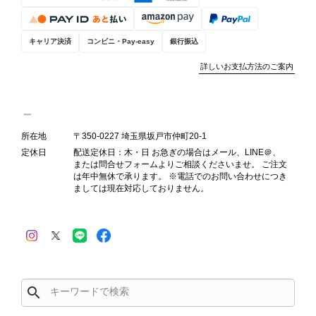
検品方法と状態の伝え方を改めて見直
し、全スタッフで共有してまいりま
す。 オンラインでも安心して商品を
キャリア決済
コンビニ・Pay-easy
銀行振込
お選びいただけるよう、より正確な状
詳しいお支払方法のご案内
態確認とご案内に努めてまいります。
所在地
〒350-0227 埼玉県坂戸市仲町20-1
Salvatore Ferragamo サルヴァトーレ フェラガモ ショルダーバッグ ブラウン ガンチーニ スエード ワンショルダーバッグ vintage ヴィンテージ オールド dgh7fy
定休日
配送定休日：木・日 お急ぎの場合はメール、LINE＠、
2026/07/30
または問合せフォームよりご相談くださいませ。 ご注文
は年中無休で承ります。 ※電話でのお問い合わせにつき
ましては現在対応しておりません。
商品が直ぐに届きました。思った以上に素敵なお品でした。また
ご縁が有りましたら宜しくお願い致します。
この度はご購入いただき、そして素敵
なレビューをありがとうございます。
商品を無事にお受け取りいただき、ま
search
た迅速にお届けできたとのこと、大変