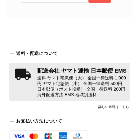
念な思いをおかけしましたこと、心よ
りお詫び申し上げます。お受け取りに
なった際のお気持ちを思うと、大変心
苦しく感じております。 今回の商品
につきましては、当店よりご連絡のう
え、返品・返金を含め、責任をもって
対応してまいります。 バッグは、外
装と内装をそれぞれ確認し、個別にラ
送料・配送について
ンクを表示しております。これは、外
観の印象だけで商品の状態全体を判断
配送会社 ヤマト運輸 日本郵便 EMS
しないためです。また、確認できた汚
送料 ヤマト宅急便（大） 全国一律送料 1,000
れやダメージは、写真や商品説明に反
円 ヤマト宅急便（小） 全国一律送料 500円
映しております。 ご不快な思いをさ
日本郵便（ポスト投函） 全国一律送料 200円
れた中で、率直なご意見をお寄せいた
海外配送方法 EMS 地域別送料
だきましたことに感謝申し上げます。
詳しい送料はこちら
今回のご指摘を重く受け止め、まずは
商品の状態を丁寧に確認させていただ
お支払い方法について
きます。 掲載内容では分からない状
態が確認された場合には、当店の検品
時の見落としとして真摯に受け止め、