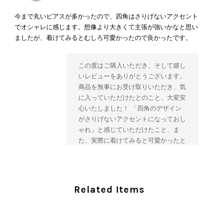
今まで丸いピアスが多かったので、四角はさりげないアクセント
でオシャレに感じます。想像より大きくて主張が強いかなと思い
ましたが、着けてみるとむしろ可愛かったので良かったです。
この度はご購入いただき、そして嬉し
いレビューをありがとうございます。
商品を無事にお受け取りいただき、気
に入っていただけたとのこと、大変安
心いたしました！ 「四角のデザイン
がさりげないアクセントになっておし
ゃれ」と感じていただけたこと、ま
た、実際に着けてみると可愛かったと
のおっしゃっていただけて、スタッフ
一同とても嬉しく拝見いたしました。
ヴィンテージならではの存在感と魅力
を楽しみながら、ぜひこれから末永く
Related Items
ご愛用いただけましたら幸いです。
また気になる商品やご不明な点などご
ざいましたら、いつでもお気軽にご相