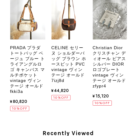
じていただけたようで、スタッフ一同
大変励みになります！ ぜひこれから
末永くご愛用いただけましたら幸いで
す。 また気になる商品やご不明な点
などございましたら、いつでもお気軽
にご相談ください。 またご縁がござ
いましたら、ぜひよろしくお願いいた
メ
PRADA プラダ
CELINE セリー
Christian Dior
します。 VintageShop solo
トートバッグ ベ
ヌ ショルダーバ
クリスチャン デ
ージュ ブルー ト
ッグ ブラウン ホ
ィオール ピアス
ト
ライアングルロ
ースビット PVC
シルバー DIOR
ク
ゴ キャンバス マ
vintage ヴィン
ロゴプレート
ルチポケット
テージ オールド
vintage ヴィン
9
vintage ヴィン
7izj8d
テージ オールド
CELINE セリーヌ ブレスレット シルバー トリオンフ ホースビット SILVER925 vintage ヴィンテージ オールド 7f8hjn
ド
テージ オールド
zfypr4
ー
¥44,820
2026/08/05
fkki3a
¥15,120
10%OFF
¥80,820
10%OFF
10%OFF
CELINE セリーヌ ショルダーバッグ ブラック ガンチーニ レザー 2way vintage ヴィンテージ オールド nifgs8
Recently Viewed
2026/08/01