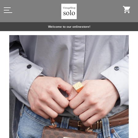
Welcome to our onlinestore!